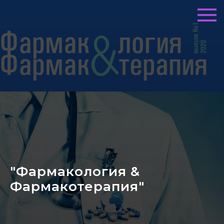
"Фармакология &
Фармакотерапия"