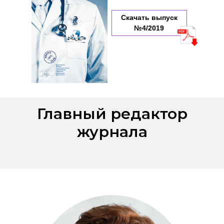
Скачать выпуск
№4/2019
Главный редактор
журнала