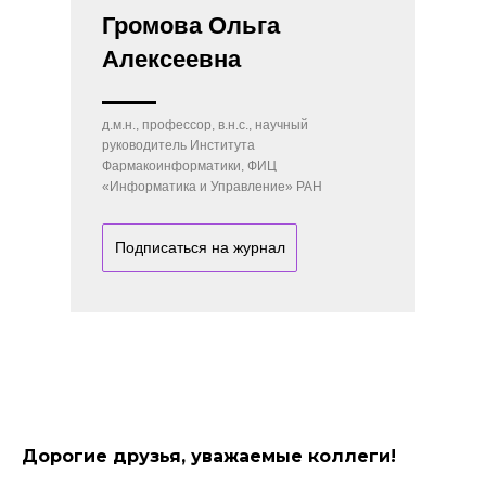
Громова Ольга
Алексеевна
д.м.н., профессор, в.н.с., научный
руководитель Института
Фармакоинформатики, ФИЦ
«Информатика и Управление» РАН
Подписаться на журнал
Дорогие друзья, уважаемые коллеги!