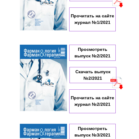
Прочитать на сайте
журнал №1/2021
Просмотреть
Просмотреть
выпуск №1/2024
выпуск №2/2021
Скачать выпуск
№2/2021
СПЕЦВЫПУСК
журнала
Прочитать на сайте
журнал №2/2021
Просмотреть
Просмотреть
выпуск №3/2021