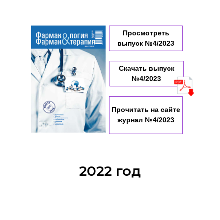
Просмотреть
Просмотреть
выпуск №4/2023
выпуск №4/2024
Скачать выпуск
№4/2023
Просмотреть
выпуск №5/2024
Прочитать на сайте
журнал №4/2023
2022 год