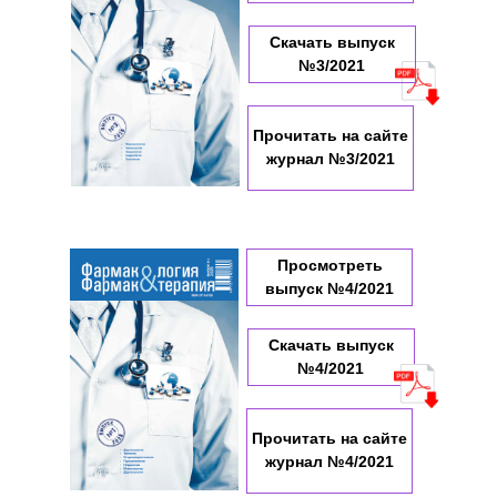
выпуск №2/2024
Скачать выпуск
№3/2021
Просмотреть
Прочитать на сайте
выпуск №3/2024
журнал №3/2021
Просмотреть
Просмотреть
выпуск №4/2021
выпуск №4/2024
Скачать выпуск
№4/2021
Просмотреть
выпуск №5/2024
Прочитать на сайте
журнал №4/2021