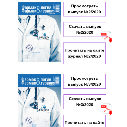
Просмотреть
Просмотреть
выпуск №1/2024
выпуск №2/2020
Скачать выпуск
№2/2020
СПЕЦВЫПУСК
журнала
Прочитать на сайте
журнал №2/2020
Просмотреть
Просмотреть
выпуск №3/2020
выпуск №2/2024
Скачать выпуск
№3/2020
Просмотреть
Прочитать на сайте