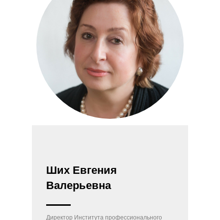
Ших Евгения
Валерьевна
Директор Института профессионального