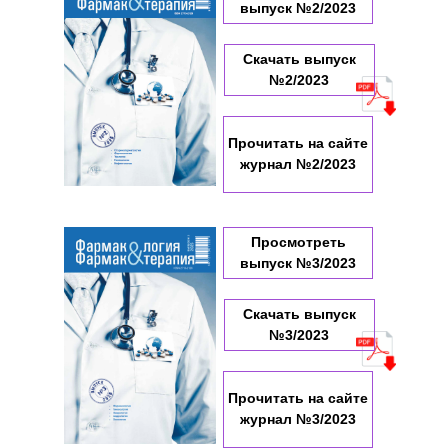
выпуск №2/2023
Скачать выпуск
№2/2023
СПЕЦВЫПУСК
журнала
Прочитать на сайте
журнал №2/2023
Просмотреть
Просмотреть
выпуск №3/2023
выпуск №2/2024
Скачать выпуск
№3/2023
Просмотреть
Прочитать на сайте
выпуск №3/2024
журнал №3/2023