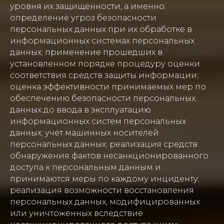
уровня их защищенности, а именно:
определение угроз безопасности
персональных данных при их обработке в
информационных системах персональных
данных; применение прошедших в
установленном порядке процедуру оценки
соответствия средств защиты информации;
оценка эффективности принимаемых мер по
обеспечению безопасности персональных
данных до ввода в эксплуатацию
информационных систем персональных
данных; учет машинных носителей
персональных данных; реализация средств
обнаружения фактов несанкционированного
доступа к персональным данным и
принимаются меры по каждому инциденту;
реализация возможности восстановления
персональных данных, модифицированных
или уничтоженных вследствие