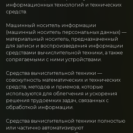
информационных технологий и технических
средств.
Машинный носитель информации
(машинный носитель персональных данных) —
материальный носитель, предназначенный
для записи и воспроизведения информации
средствами вычислительной техники, а также
сопрягаемыми с ними устройствами.
Средства вычислительной техники —
совокупность математических и технических
средств, методов и приемов, которые
используются для облегчения и ускорения
решения трудоемких задач, связанных с
обработкой информации.
Средства вычислительной техники полностью
или частично автоматизируют