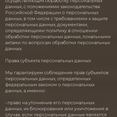
осуществляющих обработку персональных
данных, с положениями законодательства
Российской Федерации о персональных
данных, в том числе с требованиями к защите
персональных данных, документами,
определяющими политику в отношении
обработки персональных данных, локальными
актами по вопросам обработки персональных
данных.
Права субъекта персональных данных
Мы гарантируем соблюдение прав субъектов
персональных данных, определенных
федеральным законом о персональных
данных, а именно:
• право на уточнение его персональных
данных, их блокирования или уничтожения в
случае, если персональные данные являются