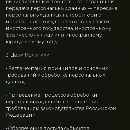
вычислительный процесс. Трансграничная
передача персональных данных — передача
персональных данных на территорию
иностранного государства органу власти
иностранного государства, иностранному
физическому лицу или иностранному
юридическому лицу.
3. Цели Политики
• Регламентация принципов и основных
требований к обработке персональных
данных;
• Приведение процессов обработки
персональных данных в соответствие
требованиям законодательства Российской
Федерации;
• Обеспечение доступа субъектов