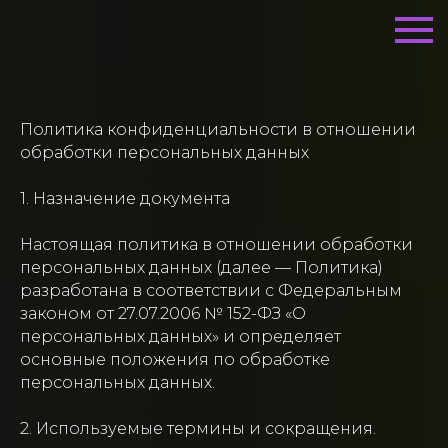
Политика конфиденциальности в отношении
обработки персональных данных
1. Назначение документа
Настоящая политика в отношении обработки
персональных данных (далее — Политика)
разработана в соответствии с Федеральным
законом от 27.07.2006 № 152-ФЗ «О
персональных данных» и определяет
основные положения по обработке
персональных данных.
2. Используемые термины и сокращения.