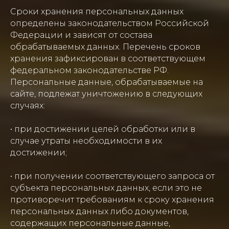
Сроки хранения персональных данных
определены законодательством Российской
Федерации и зависят от состава
обрабатываемых данных. Перечень сроков
хранения зафиксирован в соответствующем
федеральном законодательстве РФ.
Персональные данные, обрабатываемые на
сайте, подлежат уничтожению в следующих
случаях:
• при достижении целей обработки или в
случае утраты необходимости в их
достижении;
• при получении соответствующего запроса от
субъекта персональных данных, если это не
противоречит требованиям к сроку хранения
персональных данных либо документов,
содержащих персональные данные,