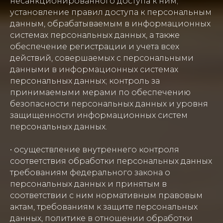
несанкционированного доступа к ним;
установление правил доступа к персональным
данным, обрабатываемым в информационных
системах персональных данных, а также
обеспечение регистрации и учета всех
действий, совершаемых с персональными
данными в информационных системах
персональных данных; контроль за
принимаемыми мерами по обеспечению
безопасности персональных данных и уровня
защищенности информационных систем
персональных данных.
• осуществление внутреннего контроля
соответствия обработки персональных данных
требованиям федерального закона о
персональных данных и принятым в
соответствии с ним нормативным правовым
актам, требованиям к защите персональных
данных, политике в отношении обработки