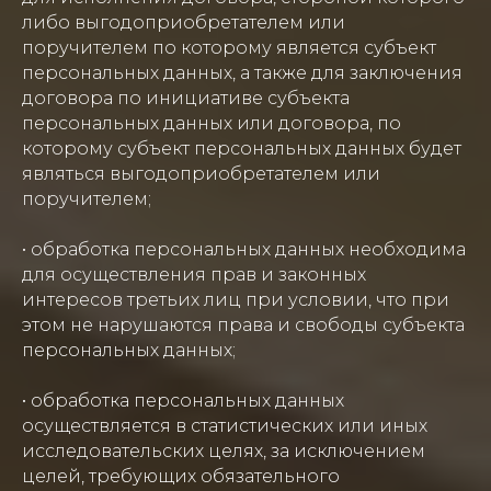
либо выгодоприобретателем или
поручителем по которому является субъект
персональных данных, а также для заключения
договора по инициативе субъекта
персональных данных или договора, по
которому субъект персональных данных будет
являться выгодоприобретателем или
поручителем;
• обработка персональных данных необходима
для осуществления прав и законных
интересов третьих лиц при условии, что при
этом не нарушаются права и свободы субъекта
персональных данных;
• обработка персональных данных
осуществляется в статистических или иных
исследовательских целях, за исключением
целей, требующих обязательного