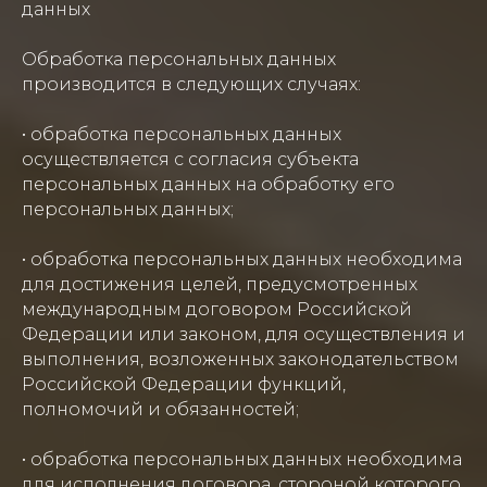
данных
Обработка персональных данных
производится в следующих случаях:
• обработка персональных данных
осуществляется с согласия субъекта
персональных данных на обработку его
персональных данных;
• обработка персональных данных необходима
для достижения целей, предусмотренных
международным договором Российской
Федерации или законом, для осуществления и
выполнения, возложенных законодательством
Российской Федерации функций,
полномочий и обязанностей;
• обработка персональных данных необходима
для исполнения договора, стороной которого