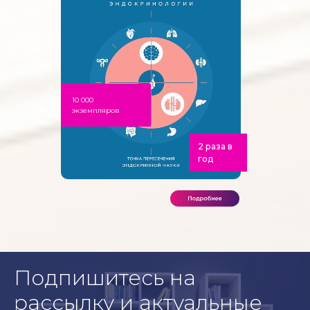
10 000
экземпляров
2 раза в
год
Подпишитесь на
рассылку и актуальные