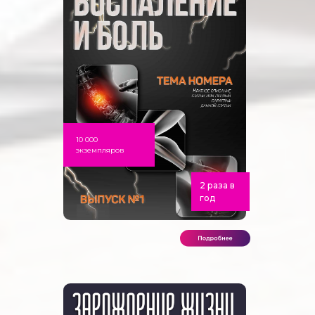
10 000
экземпляров
2 раза в
год