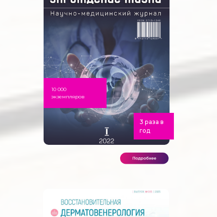
10 000
экземпляров
3 раза в
год