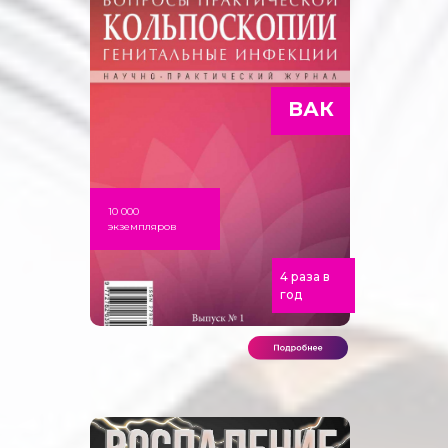
ВАК
10 000
экземпляров
4 раза в
год