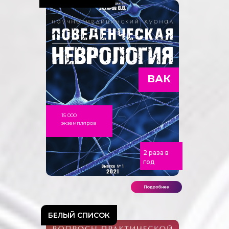
ВАК
15 000
экземпляров
2 раза в
год
БЕЛЫЙ СПИСОК