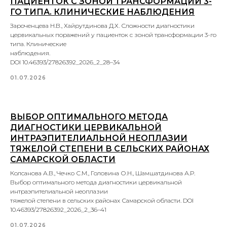
ПАЦИЕНТОК С ЗОНОЙ ТРАНСФОРМАЦИИ 3-
ГО ТИПА. КЛИНИЧЕСКИЕ НАБЛЮДЕНИЯ
Зароченцева Н.В., Хайрутдинова Д.Х. Сложности диагностики
цервикальных поражений у пациенток с зоной трансформации 3-го
типа. Клинические
наблюдения.
DOI 10.46393/27826392_2026_2_28–34
01.07.2026
ВЫБОР ОПТИМАЛЬНОГО МЕТОДА
ДИАГНОСТИКИ ЦЕРВИКАЛЬНОЙ
ИНТРАЭПИТЕЛИАЛЬНОЙ НЕОПЛАЗИИ
ТЯЖЕЛОЙ СТЕПЕНИ В СЕЛЬСКИХ РАЙОНАХ
САМАРСКОЙ ОБЛАСТИ
Колсанова А.В., Чечко С.М., Головина О.Н., Шамшатдинова А.Р.
Выбор оптимального метода диагностики цервикальной
интраэпителиальной неоплазии
тяжелой степени в сельских районах Самарской области. DOI
10.46393/27826392_2026_2_36–41
01.07.2026