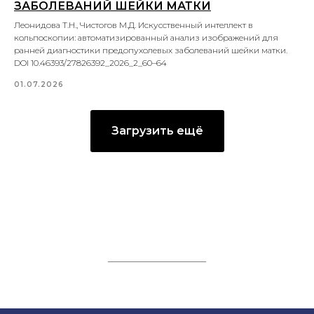
ЗАБОЛЕВАНИЙ ШЕЙКИ МАТКИ
Леонидова Т.Н., Чистогов М.Д. Искусственный интеллект в
кольпоскопии: автоматизированный анализ изображений для
ранней диагностики предопухолевых заболеваний шейки матки.
DOI 10.46393/27826392_2026_2_60–64
01.07.2026
Загрузить ещё