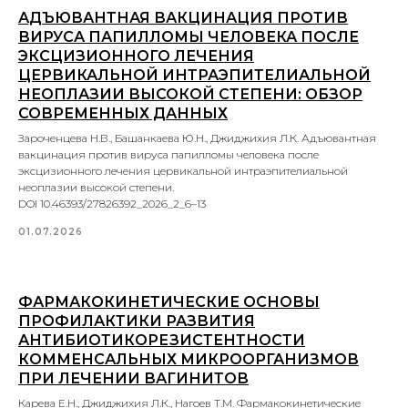
АДЪЮВАНТНАЯ ВАКЦИНАЦИЯ ПРОТИВ
ВИРУСА ПАПИЛЛОМЫ ЧЕЛОВЕКА ПОСЛЕ
ЭКСЦИЗИОННОГО ЛЕЧЕНИЯ
ЦЕРВИКАЛЬНОЙ ИНТРАЭПИТЕЛИАЛЬНОЙ
НЕОПЛАЗИИ ВЫСОКОЙ СТЕПЕНИ: ОБЗОР
СОВРЕМЕННЫХ ДАННЫХ
Зароченцева Н.В., Башанкаева Ю.Н., Джиджихия Л.К. Адъювантная
вакцинация против вируса папилломы человека после
эксцизионного лечения цервикальной интраэпителиальной
неоплазии высокой степени.
DOI 10.46393/27826392_2026_2_6–13
01.07.2026
ФАРМАКОКИНЕТИЧЕСКИЕ ОСНОВЫ
ПРОФИЛАКТИКИ РАЗВИТИЯ
АНТИБИОТИКОРЕЗИСТЕНТНОСТИ
КОММЕНСАЛЬНЫХ МИКРООРГАНИЗМОВ
ПРИ ЛЕЧЕНИИ ВАГИНИТОВ
Карева Е.Н., Джиджихия Л.К., Нагоев Т.М. Фармакокинетические