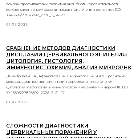
основы профилактики развития антибиотикорезистентности
комменсальных микроорганизмов при лечении вагинитов.DOI
10.46393/27826392_2026_2_14–20
01.07.2026
СРАВНЕНИЕ МЕТОДОВ ДИАГНОСТИКИ
ДИСПЛАЗИИ ЦЕРВИКАЛЬНОГО ЭПИТЕЛИЯ:
ЦИТОЛОГИЯ, ГИСТОЛОГИЯ,
ИММУНОГИСТОХИМИЯ, АНАЛИЗ МИКРОРНК
Димитриади Т.А., Афанасьев Н.А., Смирнова О.А. и др. Сравнение
методов диагностики дисплазии цервикального эпителия:
цитология, гистология, иммуногистохимия, анализ микроРНК. DOI
10.46393/27826392_2026_2_21–27
01.07.2026
СЛОЖНОСТИ ДИАГНОСТИКИ
ЦЕРВИКАЛЬНЫХ ПОРАЖЕНИЙ У