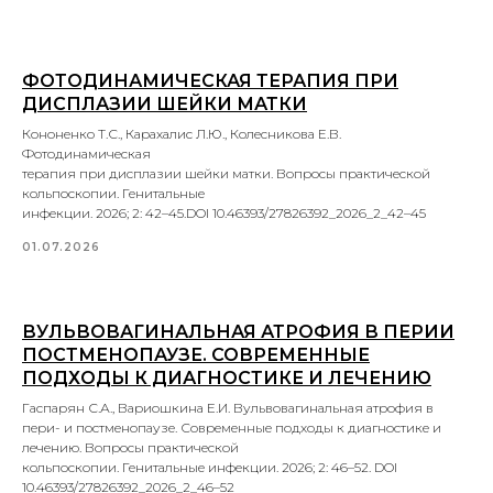
ФОТОДИНАМИЧЕСКАЯ ТЕРАПИЯ ПРИ
ДИСПЛАЗИИ ШЕЙКИ МАТКИ
Кононенко Т.С., Карахалис Л.Ю., Колесникова Е.В.
Фотодинамическая
терапия при дисплазии шейки матки. Вопросы практической
кольпоскопии. Генитальные
инфекции. 2026; 2: 42–45.DOI 10.46393/27826392_2026_2_42–45
01.07.2026
ВУЛЬВОВАГИНАЛЬНАЯ АТРОФИЯ В ПЕРИИ
ПОСТМЕНОПАУЗЕ. СОВРЕМЕННЫЕ
ПОДХОДЫ К ДИАГНОСТИКЕ И ЛЕЧЕНИЮ
Гаспарян С.А., Вариошкина Е.И. Вульвовагинальная атрофия в
пери- и постменопаузе. Современные подходы к диагностике и
лечению. Вопросы практической
кольпоскопии. Генитальные инфекции. 2026; 2: 46–52. DOI
10.46393/27826392_2026_2_46–52