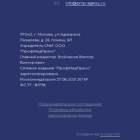
info@pmp-agency.ru
117042, г. Москва, ул Адмирала
Лазарева, д. 26, помещ. 6/1
Учредитель СМИ: ООО
"ПрофМедПресс"
Главный редактор: Войлаков Виктор
Викторович
Сетевое издание "ПрофМедПресс"
зарегистрировано
Роскомнадзором 27.08.2021 ЭЛ №
ФС 77 - 81778.
Пользовательское соглашение
Политика обработки
персональных данных
Создано by
Eclipse-AD