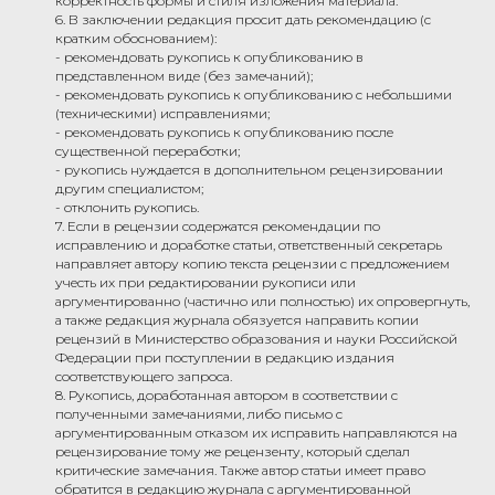
корректность формы и стиля изложения материала.
6. В заключении редакция просит дать рекомендацию (с
кратким обоснованием):
- рекомендовать рукопись к опубликованию в
представленном виде (без замечаний);
- рекомендовать рукопись к опубликованию с небольшими
(техническими) исправлениями;
- рекомендовать рукопись к опубликованию после
существенной переработки;
- рукопись нуждается в дополнительном рецензировании
другим специалистом;
- отклонить рукопись.
7. Если в рецензии содержатся рекомендации по
исправлению и доработке статьи, ответственный секретарь
направляет автору копию текста рецензии с предложением
учесть их при редактировании рукописи или
аргументированно (частично или полностью) их опровергнуть,
а также редакция журнала обязуется направить копии
рецензий в Министерство образования и науки Российской
Федерации при поступлении в редакцию издания
соответствующего запроса.
8. Рукопись, доработанная автором в соответствии с
полученными замечаниями, либо письмо с
аргументированным отказом их исправить направляются на
рецензирование тому же рецензенту, который сделал
критические замечания. Также автор статьи имеет право
обратится в редакцию журнала с аргументированной