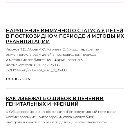
НАРУШЕНИЕ ИММУННОГО СТАТУСА У ДЕТЕЙ
В ПОСТКОВИДНОМ ПЕРИОДЕ И МЕТОДЫ ИХ
РЕАБИЛИТАЦИИ
Касохов Т.Б., Абоев А.О., Каряева С.К. и др. Нарушение
иммунного статуса у детей в постковидном периоде
и методы их реабилитации. Фармакология &
Фармакотерапия. 2025; 2: 85–88.
DOI 10.46393/27132129_2025_2_85–88
19.08.2025
КАК ИЗБЕЖАТЬ ОШИБОК В ЛЕЧЕНИИ
ГЕНИТАЛЬНЫХ ИНФЕКЦИЙ
X Общероссийская конференция «Репродуктивный потенциал
России: весенние контраверсии» стала масштабной
информационной площадкой для акушеров-гинекологов