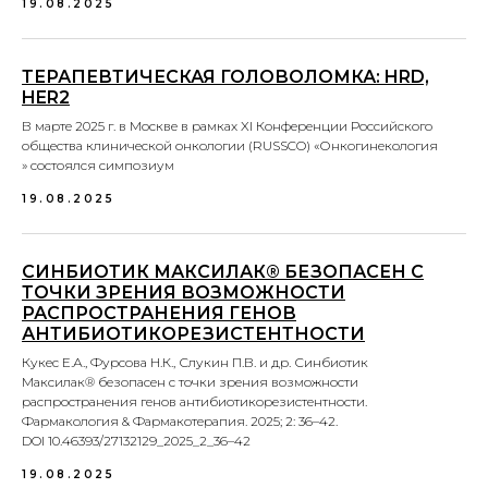
19.08.2025
ТЕРАПЕВТИЧЕСКАЯ ГОЛОВОЛОМКА: HRD,
HER2
В марте 2025 г. в Москве в рамках XI Конференции Российского
общества клинической онкологии (RUSSCO) «Онкогинекология
» состоялся симпозиум
19.08.2025
СИНБИОТИК МАКСИЛАК® БЕЗОПАСЕН С
ТОЧКИ ЗРЕНИЯ ВОЗМОЖНОСТИ
РАСПРОСТРАНЕНИЯ ГЕНОВ
АНТИБИОТИКОРЕЗИСТЕНТНОСТИ
Кукес Е.А., Фурсова Н.К., Слукин П.В. и др. Синбиотик
Максилак® безопасен с точки зрения возможности
распространения генов антибиотикорезистентности.
Фармакология & Фармакотерапия. 2025; 2: 36–42.
DOI 10.46393/27132129_2025_2_36–42
19.08.2025