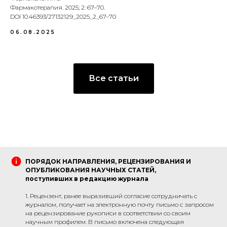
Фармакотерапия. 2025; 2: 67–70.
DOI 10.46393/27132129_2025_2_67–70
06.08.2025
Все статьи
ПОРЯДОК НАПРАВЛЕНИЯ, РЕЦЕНЗИРОВАНИЯ И
ОПУБЛИКОВАНИЯ НАУЧНЫХ СТАТЕЙ,
поступивших в редакцию журнала
1. Рецензент, ранее выразивший согласие сотрудничать с
журналом, получает на электронную почту письмо с запросом
на рецензирование рукописи в соответствии со своим
научным профилем. В письмо включена следующая