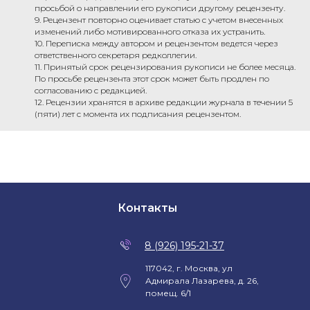
просьбой о направлении его рукописи другому рецензенту.
9. Рецензент повторно оценивает статью с учетом внесенных
изменений либо мотивированного отказа их устранить.
10. Переписка между автором и рецензентом ведется через
ответственного секретаря редколлегии.
11. Принятый срок рецензирования рукописи не более месяца.
По просьбе рецензента этот срок может быть продлен по
согласованию с редакцией.
12. Рецензии хранятся в архиве редакции журнала в течении 5
(пяти) лет с момента их подписания рецензентом.
Контакты
8 (926) 195-21-37
117042, г. Москва, ул
Адмирала Лазарева, д. 26,
помещ. 6/1