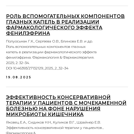
РОЛЬ ВСПОМОГАТЕЛЬНЫХ КОМПОНЕНТОВ
ГЛАЗНЫХ КАПЕЛЬ В РЕАЛИЗАЦИИ
ФАРМАКОЛОГИЧЕСКОГО ЭФФЕКТА
ФЕНИЛЭФРИНА
Полуосьмак Г.К., Сергеева О.В., Блинова Е.В. и др.
Роль вспомогательных компонентов глазных
капель в реализации фармакологического эффекта
фенилэфрина. Фармакология & Фармакотерапия.
2025; 2: 32–34.
DOI 10.46393/27132129_2025_2_32–34
19.08.2025
ЭФФЕКТИВНОСТЬ КОНСЕРВАТИВНОЙ
ТЕРАПИИ У ПАЦИЕНТОВ С МОЧЕКАМЕННОЙ
БОЛЕЗНЬЮ НА ФОНЕ НАРУШЕНИЯ
МИКРОБИОТЫ КИШЕЧНИКА
Яковец Е.А., Сидиков Н.Н., Куликов В.Г., Шрайнер Е.В.
Эффективность консервативной терапии у пациентов...
Фармакология &