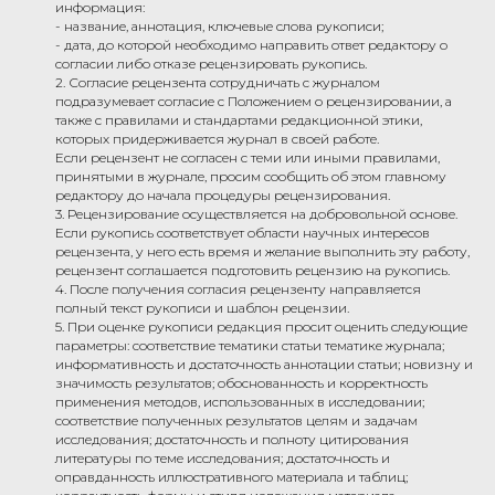
информация:
- название, аннотация, ключевые слова рукописи;
- дата, до которой необходимо направить ответ редактору о
согласии либо отказе рецензировать рукопись.
2. Согласие рецензента сотрудничать с журналом
подразумевает согласие с Положением о рецензировании, а
также с правилами и стандартами редакционной этики,
которых придерживается журнал в своей работе.
Если рецензент не согласен с теми или иными правилами,
принятыми в журнале, просим сообщить об этом главному
редактору до начала процедуры рецензирования.
3. Рецензирование осуществляется на добровольной основе.
Если рукопись соответствует области научных интересов
рецензента, у него есть время и желание выполнить эту работу,
рецензент соглашается подготовить рецензию на рукопись.
4. После получения согласия рецензенту направляется
полный текст рукописи и шаблон рецензии.
5. При оценке рукописи редакция просит оценить следующие
параметры: соответствие тематики статьи тематике журнала;
информативность и достаточность аннотации статьи; новизну и
значимость результатов; обоснованность и корректность
применения методов, использованных в исследовании;
соответствие полученных результатов целям и задачам
исследования; достаточность и полноту цитирования
литературы по теме исследования; достаточность и
оправданность иллюстративного материала и таблиц;