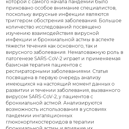
которой с самого начала пандемии было
приковано особое внимание специалистов,
поскольку вирусные инфекции являются
триггером обострения заболевания. Большое
количество исследований посвящено
изучению взаимодействия вирусной
инфекции и бронхиальной астмы в аспекте
тяжести течения как основного, так и
вирусного заболевания. Немаловажную роль в
патогенезе SARS-CoV-2 играет и применяемая
базисная терапия пациентов с
респираторными заболеваниями. Статья
посвящена в первую очередь анализу
имеющихся на настоящий момент данных о
развитии и течении заболевания, вызванного
вирусом SARS-CoV-2, у пациентов с
бронхиальной астмой. Анализируются
возможность использования в условиях
пандемии ингаляционных
глюкокортикостероидов в терапии
бронхиальной астмы и влияние их