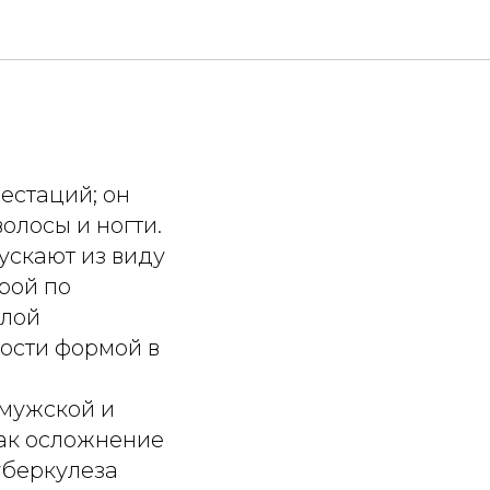
естаций; он
олосы и ногти.
ускают из виду
рой по
елой
ости формой в
н
 мужской и
как осложнение
уберкулеза