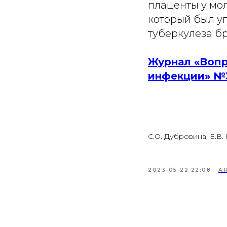
плаценты у мо
который был у
туберкулеза б
Журнал «Вопр
инфекции» №
С.О. Дубровина, Е.В.
2023-05-22 22:08
А