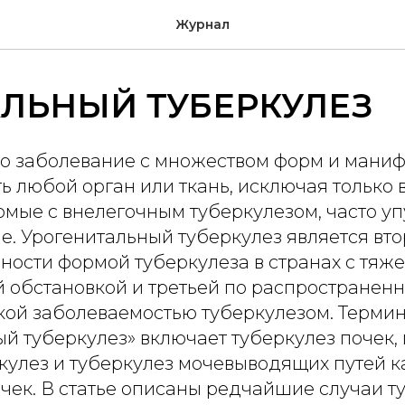
Журнал
ЛЬНЫЙ ТУБЕРКУЛЕЗ
то заболевание с множеством форм и маниф
 любой орган или ткань, исключая только в
омые с внелегочным туберкулезом, часто уп
е. Урогенитальный туберкулез является вто
ности формой туберкулеза в странах с тяж
 обстановкой и третьей по распространенн
зкой заболеваемостью туберкулезом. Терми
й туберкулез» включает туберкулез почек,
кулез и туберкулез мочевыводящих путей 
чек. В статье описаны редчайшие случаи т