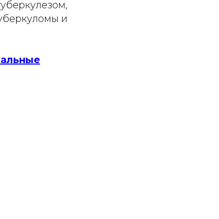
уберкулезом,
туберкуломы и
тальные