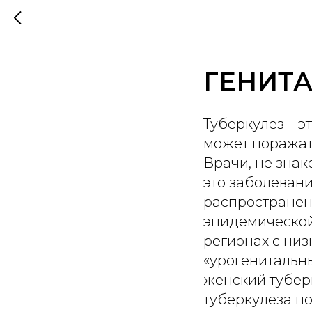
ГЕНИТА
Туберкулез – э
может поражать
Врачи, не знак
это заболевани
распространен
эпидемической
регионах с ни
«урогенитальны
женский тубер
туберкулеза по