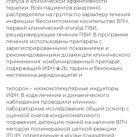
статуса и клинической эффективности
терапии. Всех пациентов рандомно
распределяли на группы по характеру течения
инфекции: бессимптомное носительство ВПЧ,
первый клинический эпизод ПВИ,
рецидивирующее течение ПВИ. В программе
лечения использованы препараты с
зарегистрированными показаниями и
рекомендованными дозами для клинического
применения: комбинированный препарат,
содержащий ИФН-α-2b, таурин и бензокаин;
меглюмина акридонацетат и
тилорон – низкомолекулярные индукторы
ИФН. В ходе лечения и динамического
наблюдения проводили клинико-
лабораторные исследования: общий осмотр с
оценкой очагов кондиломатозного
поражения, детекцию тканей на наличие ВПЧ
методом полимеразной цепной реакции
(ПЦР), определение в крови показателей