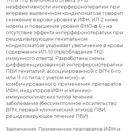
Th1 и Th2 клеточного ответа; 5 – о
неэффективности интерферонотерапии при
впервые выявленном кондиломатозе говорит
снижение в крови уровня γ-ИФН, ИЛ-2 ниже
нормы и повышение уровня ФНО-α; 6 – на
отсутствие эффекта интерферонотерапии при
рецидивирующем генитальном
кондиломатозе указывает увеличение в крови
содержания ИЛ-10 (преобладание Th2-
иммунного ответа). Разработаны схемы
дифференцированной интерферонотерапии
ПВИ гениталий, ассоциированной с ВПЧ 6-го
или 11-го типа, с учетом моно- и
комбинированного применения препаратов
ИФН, индукторов ИФН и клинико-
иммунологических типов течения
заболевания (бессимптомное носительство
ВПЧ, первый клинический эпизод ПВИ,
рецидивирующее течение ПВИ).
Заключение. Применение препаратов ИФН и