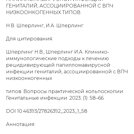
ГЕНИТАЛИЙ, АССОЦИИРОВАННОЙ С ВПЧ
НИЗКООНКОГЕННЫХ ТИПОВ
Н.В. Шперлинг, И.А. Шперлинг
Для цитирования:
Шперлинг Н.В., Шперлинг И.А. Клинико-
иммунологические подходы к лечению
рецидивирующей папилломавирусной
инфекции гениталий, ассоциированной с ВПЧ
низкоонкогенных
типов. Вопросы практической кольпоскопии.
Генитальные инфекции. 2023; (1): 58–66.
DOI 10.46393/27826392_2023_1_58
Аннотация: