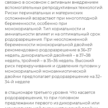
связано в основном с активным внедрением
вспомогательных репродуктивных технологий.
Риски перинатальных и материнских
осложнений возрастают при многоплодной
беременности, особенно при
монохориальной. Тип хориальности и
амниальности влияет и на оптимальный срок
родоразрешения. При неосложненной
беременности монохориальной двойней
рекомендовано родоразрешение в 36‒37
недель, дихориальной двойней – в 37‒38
недель, тройней – в 35‒36 недель. Высокий
риск перекручивания и сдавления пуповин у
монохориальной моноамниотической
двойни предполагает родоразрешение на 32–
34-й неделе
в стационаре третьего уровня. Что касается
родоразрешения, то при головном
предлежании первого из дихориальной или