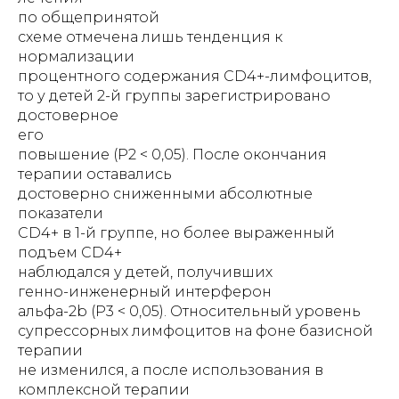
по общепринятой
схеме отмечена лишь тенденция к
нормализации
процентного содержания CD4+-лимфоцитов,
то у детей 2-й группы зарегистрировано
достоверное
его
повышение (Р2 < 0,05). После окончания
терапии оставались
достоверно сниженными абсолютные
показатели
CD4+ в 1-й группе, но более выраженный
подъем CD4+
наблюдался у детей, получивших
генно-инженерный интерферон
альфа-2b (Р3 < 0,05). Относительный уровень
супрессорных лимфоцитов на фоне базисной
терапии
не изменился, а после использования в
комплексной терапии