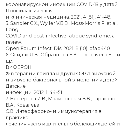
коронавирусной инфекции СOVID-19 у детей.
Профилактическая
и клиническая медицина. 2021; 4 (81): 41–48.
5. Sandler C.X., Wyller V.B.B., Moss-Morris R. et al.
Long
COVID and post-infective fatigue syndrome: a
review.
Open Forum Infect. Dis. 2021; 8 (10): ofab440.
6. Осидак Л.В., Образцова Е.В., Головачева Е.Г. и
др.
ВИФЕРОН
® в терапии гриппа и других ОРИ вирусной
и вирусно-бактериальной этиологии у детей.
Детские
инфекции. 2012; 1: 44–51.
7. Нестерова И.В., Малиновская В.В., Тараканов
В.А., Ковалева
С.В. Интерфероно- и иммунотерапия в
практике
лечения часто и длительно болеющих детей и