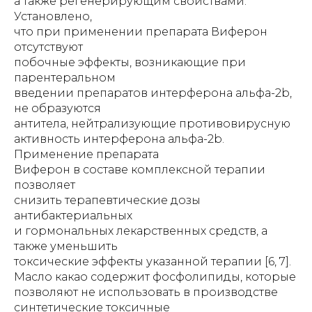
а также регенерирующим свойствами.
Установлено,
что при применении препарата Виферон
отсутствуют
побочные эффекты, возникающие при
парентеральном
введении препаратов интерферона альфа-2b,
не образуются
антитела, нейтрализующие противовирусную
активность интерферона альфа-2b.
Применение препарата
Виферон в составе комплексной терапии
позволяет
снизить терапевтические дозы
антибактериальных
и гормональных лекарственных средств, а
также уменьшить
токсические эффекты указанной терапии [6, 7].
Масло какао содержит фосфолипиды, которые
позволяют не использовать в производстве
синтетические токсичные