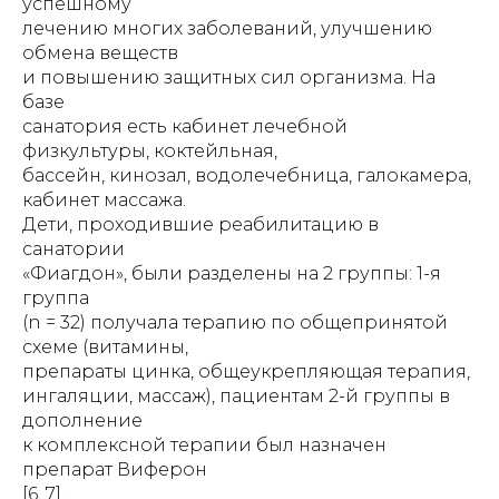
успешному
лечению многих заболеваний, улучшению
обмена веществ
и повышению защитных сил организма. На
базе
санатория есть кабинет лечебной
физкультуры, коктейльная,
бассейн, кинозал, водолечебница, галокамера,
кабинет массажа.
Дети, проходившие реабилитацию в
санатории
«Фиагдон», были разделены на 2 группы: 1-я
группа
(n = 32) получала терапию по общепринятой
схеме (витамины,
препараты цинка, общеукрепляющая терапия,
ингаляции, массаж), пациентам 2-й группы в
дополнение
к комплексной терапии был назначен
препарат Виферон
[6, 7].