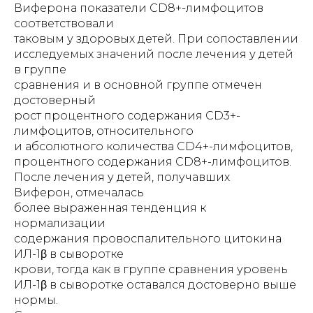
Виферона показатели СD8+-лимфоцитов
соответствовали
таковым у здоровых детей. При сопоставлении
исследуемых значений после лечения у детей
в группе
сравнения и в основной группе отмечен
достоверный
рост процентного содержания СD3+-
лимфоцитов, относительного
и абсолютного количества СD4+-лимфоцитов,
процентного содержания СD8+-лимфоцитов.
После лечения у детей, получавших
Виферон, отмечалась
более выраженная тенденция к
нормализации
содержания провоспалительного цитокина
ИЛ-1β в сыворотке
крови, тогда как в группе сравнения уровень
ИЛ-1β в сыворотке оставался достоверно выше
нормы.