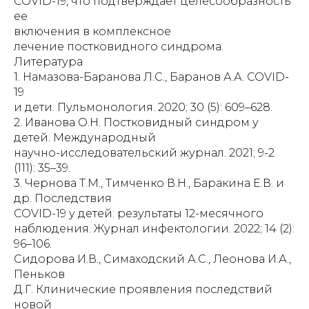
COVID-19, что подтверждает целесообразность
ее
включения в комплексное
лечение постковидного синдрома.
Литература
1. Намазова-Баранова Л.С., Баранов А.А. COVID-
19
и дети. Пульмонология. 2020; 30 (5): 609–628.
2. Иванова О.Н. Постковидный синдром у
детей. Международный
научно-исследовательский журнал. 2021; 9-2
(111): 35–39.
3. Чернова Т.М., Тимченко В.Н., Баракина Е.В. и
др. Последствия
COVID-19 у детей: результаты 12-месячного
наблюдения. Журнал инфектологии. 2022; 14 (2):
96–106.
Сидорова И.В., Симаходский А.С., Леонова И.А.,
Пеньков
Д.Г. Клинические проявления последствий
новой