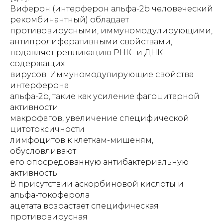
Виферон (интерферон альфа-2b человеческий
рекомбинантный) обладает
противовирусными, иммуномодулирующими,
антипролиферативными свойствами,
подавляет репликацию РНК- и ДНК-
содержащих
вирусов. Иммуномодулирующие свойства
интерферона
альфа-2b, такие как усиление фагоцитарной
активности
макрофагов, увеличение специфической
цитотоксичности
лимфоцитов к клеткам-мишеням,
обусловливают
его опосредованную антибактериальную
активность.
В присутствии аскорбиновой кислоты и
альфа-токоферола
ацетата возрастает специфическая
противовирусная