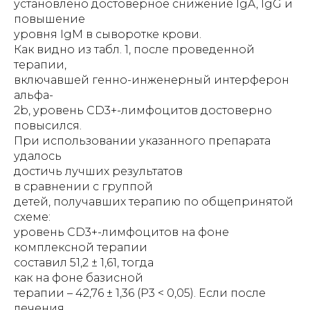
установлено достоверное снижение IgA, IgG и
повышение
уровня IgM в сыворотке крови.
Как видно из табл. 1, после проведенной
терапии,
включавшей генно-инженерный интерферон
альфа-
2b, уровень CD3+-лимфоцитов достоверно
повысился.
При использовании указанного препарата
удалось
достичь лучших результатов
в сравнении с группой
детей, получавших терапию по общепринятой
схеме:
уровень СD3+-лимфоцитов на фоне
комплексной терапии
составил 51,2 ± 1,61, тогда
как на фоне базисной
терапии – 42,76 ± 1,36 (Р3 < 0,05). Если после
лечения