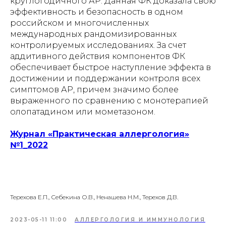
круглогодичного АР. Данная ФК доказала свою
эффективность и безопасность в одном
российском и многочисленных
международных рандомизированных
контролируемых исследованиях. За счет
аддитивного действия компонентов ФК
обеспечивает быстрое наступление эффекта в
достижении и поддержании контроля всех
симптомов АР, причем значимо более
выраженного по сравнению с монотерапией
олопатадином или мометазоном.
Журнал «Практическая аллергология»
№1_2022
Терехова Е.П., Себекина О.В., Ненашева Н.М., Терехов Д.В.
2023-05-11 11:00
АЛЛЕРГОЛОГИЯ И ИММУНОЛОГИЯ