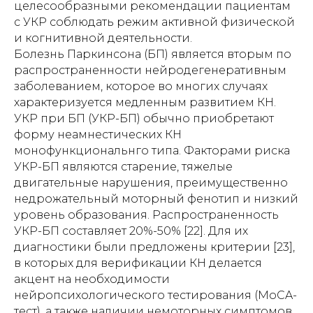
целесообразными рекомендации пациентам
с УКР соблюдать режим активной физической
и когнитивной деятельности.
Болезнь Паркинсона (БП) является вторым по
распространенности нейродегенеративным
заболеванием, которое во многих случаях
характеризуется медленным развитием КН.
УКР при БП (УКР-БП) обычно приобретают
форму неамнестических КН
монофункциональнго типа. Факторами риска
УКР-БП являются старение, тяжелые
двигательные нарушения, преимущественно
недрожательный моторный фенотип и низкий
уровень образования. Распространенность
УКР-БП составляет 20%-50% [22]. Для их
диагностики были предложены критерии [23],
в которых для верификации КН делается
акцент на необходимости
нейропсихологического тестирования (MoCA-
тест), а также наличии немоторных симптомов