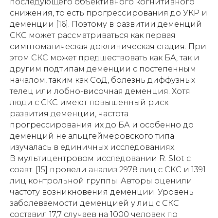
последующего объективного когнитивного
снижения, то есть прогрессирования до УКР и
деменции [16]. Поэтому в развитии деменций
СКС может рассматриваться как первая
симптоматическая доклиническая стадия. При
этом СКС может предшествовать как БА, так и
другим подтипам деменции с постепенным
началом, таким как СоД, болезнь диффузных
телец или лобно-височная деменция. Хотя
люди с СКС имеют повышенный риск
развития деменции, частота
прогрессирования их до БА и особенно до
деменций не альцгеймеровского типа
изучалась в единичных исследованиях.
В мультицентровом исследовании R. Slot с
соавт. [15] провели анализ 2978 лиц с СКС и 1391
лиц контрольной группы. Авторы оценили
частоту возникновения деменции. Уровень
заболеваемости деменцией у лиц с СКС
составил 17,7 случаев на 1000 человек по