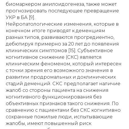
биомаркером амилоидогенеза, также может
прогнозировать последующее превращение
УКР в БА [9].
Нейропатологические изменения, которые в
конечном итоге приводят к деменциям
разных типов, развиваются прогредиентно,
дебютируя примерно за 20 лет до появления
клинических симптомов [15]. Субъективное
когнитивное снижение (СКС) является
клиническим феноменом, который интересен
с точки зрения его возможного значения в
развитии продромальных и доклинических
стадий деменций. СКС предполагает наличие
жалоб со стороны пациента на снижения
когнитивного функционирования без
объективных признаков такого снижения. По
сравнению с пациентами без СКС когнитивно
сохранные пожилые люди, испытывающие
жалобы, имеют повышенный риск