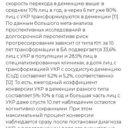
скорость перехода в деменцию выше: в
среднем 10% лиц в год, а через 6 лет уже 80%
лиц с УКР трансформируются в деменции [11].
По данным большого мета-анализа
проспективных исследований в
долгосрочной перспективе риск
прогрессирования зависит от типа КН: за 10
лет трансформации в БА подвергается 33,6%
лиц с УКР в популяции и 28,9% лиц в
специализированных клиниках, а доля лиц с
трансформацией УКР с сосудистую деменцию
(СоД) составляет 6,2% и 5,2%, соответственно
[12]. То есть, ежегодный коэффициент
конверсии УКР в деменции разного типа
составляет 5%-10% в год и большая часть лиц с
УКР даже спустя 10 лет наблюдения остаются
когнитивно сохранными. При этом
максимальный процент конверсии
наблюдается сразу после постановки диагноза