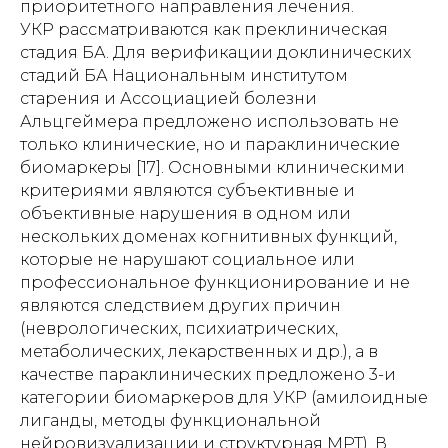
приоритетного направления лечения.
УКР рассматриваются как преклиническая
стадия БА. Для верификации доклинических
стадий БА Национальным институтом
старения и Ассоциацией болезни
Альцгеймера предложено использовать не
только клинические, но и параклинические
биомаркеры [17]. Основными клиническими
критериями являются субъективные и
объективные нарушения в одном или
нескольких доменах когнитивных функций,
которые не нарушают социальное или
профессиональное функционирование и не
являются следствием других причин
(неврологических, психиатрических,
метаболических, лекарственных и др.), а в
качестве параклинических предложено 3-и
категории биомаркеров для УКР (амилоидные
лиганды, методы функциональной
нейровизуализации и структурная МРТ). В