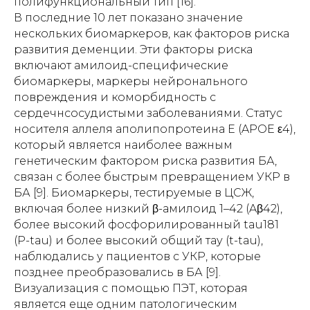
полифункциональный тип [16].
В последние 10 лет показано значение
нескольких биомаркеров, как факторов риска
развития деменции. Эти факторы риска
включают амилоид-специфические
биомаркеры, маркеры нейронального
повреждения и коморбидность с
сердечнсосудистыми заболеваниями. Статус
носителя аллеля аполипопротеина Е (APOE ε4),
который является наиболее важным
генетическим фактором риска развития БА,
связан с более быстрым превращением УКР в
БА [9]. Биомаркеры, тестируемые в ЦСЖ,
включая более низкий β-амилоид 1–42 (Aβ42),
более высокий фосфорилированный tau181
(P-tau) и более высокий общий тау (t-tau),
наблюдались у пациентов с УКР, которые
позднее преобразовались в БА [9].
Визуализация с помощью ПЭТ, которая
является еще одним патологическим