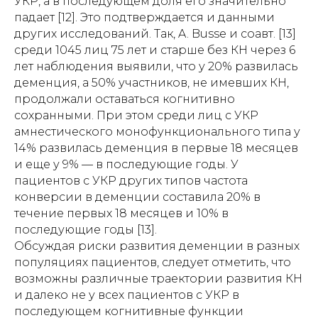
УКР, а в последующем доля его значительно
падает [12]. Это подтверждается и данными
других исследований. Так, A. Busse и соавт. [13]
среди 1045 лиц 75 лет и старше без КН через 6
лет наблюдения выявили, что у 20% развилась
деменция, а 50% участников, не имевших КН,
продолжали оставаться когнитивно
сохранными. При этом среди лиц с УКР
амнестического монофункционального типа у
14% развилась деменция в первые 18 месяцев
и еще у 9% — в последующие годы. У
пациентов с УКР других типов частота
конверсии в деменции составила 20% в
течение первых 18 месяцев и 10% в
последующие годы [13].
Обсуждая риски развития деменции в разных
популяциях пациентов, следует отметить, что
возможны различные траектории развития КН
и далеко не у всех пациентов с УКР в
последующем когнитивные функции