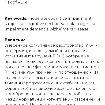
risk of RBM.
Key words:
moderate cognitive impairment,
subjective cognitive decline, vascular cognitive
impairment dementia, Alzheimer's disease
Введение
Умеренное когнитивное расстройство (УКР) -
это термин, используемый для описания
когнитивных нарушений (КН), которые не
являются столь выраженными, чтобы влиять на
повседневное функционирование пациентов
[1]. Термин УКР применим по отношению к КН
вследствие разных причин и разных типов
течения (прогрессирующих, стабильных или
обратимых), но наиболее важное значение он
приобретает в контексте переходной фазы
между нормальным когнитивным старением и
деменцией. Периодическая легкая