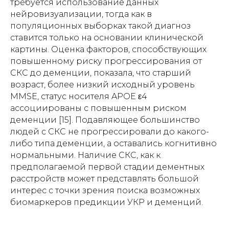
требуется использование данных
нейровизуализации, тогда как в
популяционных выборках такой диагноз
ставится только на основании клинической
картины. Оценка факторов, способствующих
повышенному риску прогрессирования от
СКС до деменции, показала, что старший
возраст, более низкий исходный уровень
MMSE, статус носителя APOE ε4
ассоциированы с повышенным риском
деменции [15]. Подавляющее большинство
людей с СКС не прогрессировали до какого-
либо типа деменции, а оставались когнитивно
нормальными. Наличие СКС, как к
предполагаемой первой стадии дементных
расстройств может представлять большой
интерес с точки зрения поиска возможных
биомаркеров предикции УКР и деменций.