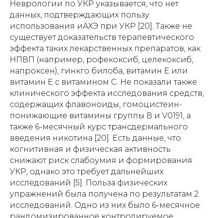
Неврологии по УКР указывается, что нет
данных, подтверждающих пользу
использования иАХЭ при УКР [20]. Также не
существует доказательств терапевтического
эффекта таких лекарственных препаратов, как
НПВП (например, рофекоксиб, целекоксиб,
напроксен), гинкго билоба, витамин Е или
витамин Е с витамином С. Не показали также
клинического эффекта исследования средств,
содержащих флавоноиды, гомоцистеин-
понижающие витамины группы В и V0191, а
также 6-месячный курс трансдермального
введения никотина [20]. Есть данные, что
когнитивная и физическая активность
снижают риск слабоумия и формирования
УКР, однако это требует дальнейших
исследований [5]. Польза физических
упражнений была получена по результатам 2
исследований. Одно из них было 6-месячное
рандомизированное контролируемое