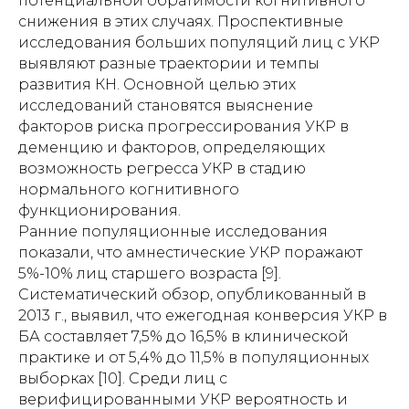
потенциальной обратимости когнитивного
снижения в этих случаях. Проспективные
исследования больших популяций лиц с УКР
выявляют разные траектории и темпы
развития КН. Основной целью этих
исследований становятся выяснение
факторов риска прогрессирования УКР в
деменцию и факторов, определяющих
возможность регресса УКР в стадию
нормального когнитивного
функционирования.
Ранние популяционные исследования
показали, что амнестические УКР поражают
5%-10% лиц старшего возраста [9].
Систематический обзор, опубликованный в
2013 г., выявил, что ежегодная конверсия УКР в
БА составляет 7,5% до 16,5% в клинической
практике и от 5,4% до 11,5% в популяционных
выборках [10]. Среди лиц с
верифицированными УКР вероятность и