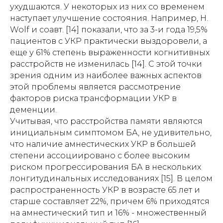
ухудшаются. У некоторых из них со временем
наступает улучшение состояния. Например, H.
Wolf и соавт. [14] показали, что за 3-и года 19,5%
пациентов с УКР практически выздоровели, а
еще у 61% степень выраженности когнитивных
расстройств не изменилась [14]. С этой точки
зрения одним из наиболее важных аспектов
этой проблемы является рассмотрение
факторов риска трансформации УКР в
деменции.
Учитывая, что расстройства памяти являются
инициальным симптомом БА, не удивительно,
что наличие амнестических УКР в большей
степени ассоциировано с более высоким
риском прогрессирования БА в нескольких
лонгитудинальных исследованиях [15]. В целом
распространенность УКР в возрасте 65 лет и
старше составляет 22%, причем 6% приходятся
на амнестический тип и 16% - множественный