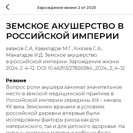
Зарождение жизни 2 от 2025
ЗЕМСКОЕ АКУШЕРСТВО В
РОССИЙСКОЙ ИМПЕРИИ
еваков С.А, Кавиладзе М.Г., Князев С.А.,
Манагадзе И.Д. Земское акушерство
в российской империи. Зарождение жизни.
2024; 2: 4–12. DOI 10.46393/27826384_2024_2_4–12
Резюме
Вопрос роли акушера занимал значительное
место в земской медицинской практике в
Российской империи середины XIX – начала
XX века. Земскими врачами в условиях
российской деревни впервые были
исследованы факторы риска как для
материнского, так и для детского здоровья. На
охрану здоровья матери и ребенка была