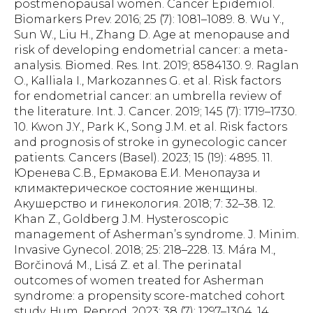
postmenopausal women. Cancer Epidemiol.
Biomarkers Prev. 2016; 25 (7): 1081–1089. 8. Wu Y.,
Sun W., Liu H., Zhang D. Age at menopause and
risk of developing endometrial cancer: a meta-
analysis. Biomed. Res. Int. 2019; 8584130. 9. Raglan
O., Kalliala I., Markozannes G. et al. Risk factors
for endometrial cancer: an umbrella review of
the literature. Int. J. Cancer. 2019; 145 (7): 1719–1730.
10. Kwon J.Y., Park K., Song J.M. et al. Risk factors
and prognosis of stroke in gynecologic cancer
patients. Cancers (Basel). 2023; 15 (19): 4895. 11.
Юренева С.В., Ермакова Е.И. Менопауза и
климактерическое состояние женщины.
Акушерство и гинекология. 2018; 7: 32–38. 12.
Khan Z., Goldberg J.M. Hysteroscopic
management of Asherman’s syndrome. J. Minim.
Invasive Gynecol. 2018; 25: 218–228. 13. Mára M.,
Borčinová M., Lisá Z. et al. The perinatal
outcomes of women treated for Asherman
syndrome: a propensity score-matched cohort
study. Hum. Reprod. 2023; 38 (7): 1297–1304. 14.