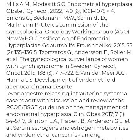
Mills A.M., Modesitt S.C. Endometrial hyperplasia.
Obstet. Gynecol. 2022; 140 (6): 1061–1075.> 4.
Emons G., Beckmann M.W., Schmidt D.,
Mallmann P. Uterus commission of the
Gynecological Oncology Working Group (AGO).
New WHO Classification of Endometrial
Hyperplasias. Geburtshilfe Frauenheilkd. 2015; 75
(2): 135–136. 5. Tzortzatos G., Andersson E., Soller M.
et al. The gynecological surveillance of women
with Lynch syndrome in Sweden. Gynecol.
Oncol. 2015; 138 (3): 717–722. 6. Van der Meer A.C.,
Hanna L.S. Development of endometrioid
adenocarcinoma despite
levonorgestrelreleasing intrauterine system: a
case report with discussion and review of the
RCOG/BSGE guideline on the management of
endometrial hyperplasia. Clin. Obes. 2017; 7 (1):
54–57. 7. Brinton L.A., Trabert B., Anderson G.L. et
al. Serum estrogens and estrogen metabolites
and endometrial cancer risk among