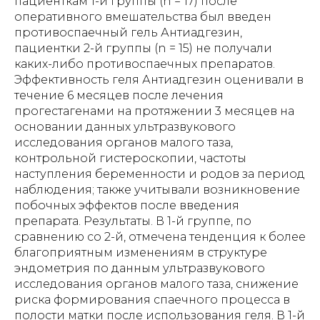
пациенткам 1-й группы (n = 17) после
оперативного вмешательства был введен
противоспаечный гель Антиадгезин,
пациентки 2-й группы (n = 15) не получали
каких-либо противоспаечных препаратов.
Эффективность геля Антиадгезин оценивали в
течение 6 месяцев после лечения
прогестагенами на протяжении 3 месяцев на
основании данных ультразвукового
исследования органов малого таза,
контрольной гистероскопии, частоты
наступления беременности и родов за период
наблюдения; также учитывали возникновение
побочных эффектов после введения
препарата. Результаты. В 1-й группе, по
сравнению со 2-й, отмечена тенденция к более
благоприятным изменениям в структуре
эндометрия по данным ультразвукового
исследования органов малого таза, снижение
риска формирования спаечного процесса в
полости матки после использования геля. В 1-й