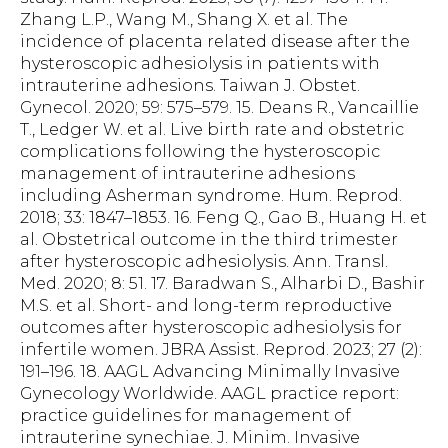
Zhang L.P., Wang M., Shang X. et al. The
incidence of placenta related disease after the
hysteroscopic adhesiolysis in patients with
intrauterine adhesions. Taiwan J. Obstet.
Gynecol. 2020; 59: 575–579. 15. Deans R., Vancaillie
T., Ledger W. et al. Live birth rate and obstetric
complications following the hysteroscopic
management of intrauterine adhesions
including Asherman syndrome. Hum. Reprod.
2018; 33: 1847–1853. 16. Feng Q., Gao B., Huang H. et
al. Obstetrical outcome in the third trimester
after hysteroscopic adhesiolysis. Ann. Transl.
Med. 2020; 8: 51. 17. Baradwan S., Alharbi D., Bashir
M.S. et al. Short- and long-term reproductive
outcomes after hysteroscopic adhesiolysis for
infertile women. JBRA Assist. Reprod. 2023; 27 (2):
191–196. 18. AAGL Advancing Minimally Invasive
Gynecology Worldwide. AAGL practice report:
practice guidelines for management of
intrauterine synechiae. J. Minim. Invasive