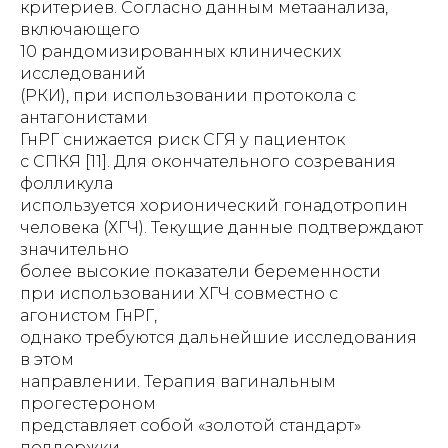
критериев. Согласно данным метаанализа,
включающего
10 рандомизированных клинических
исследований
(РКИ), при использовании протокола с
антагонистами
ГнРГ снижается риск СГЯ у пациенток
с СПКЯ [11]. Для окончательного созревания
фолликула
используется хорионический гонадотропин
человека (ХГЧ). Текущие данные подтверждают
значительно
более высокие показатели беременности
при использовании ХГЧ совместно с
агонистом ГнРГ,
однако требуются дальнейшие исследования
в этом
направлении. Терапия вагинальным
прогестероном
представляет собой «золотой стандарт»
поддержки