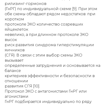
рилизинг-гормонов
(ГнРГ) по индивидуальной схеме [9]. При этом
обе схемы обладают рядом недостатков: при
коротком
протоколе ЭКО количество созревших
яйцеклеток
невелико, а при длинном протоколе ЭКО
высок
риск развития синдрома гиперстимуляции
яичников
(СГЯ). В связи с этим выбор схемы ЭКО
вызывает
определенные затруднения и основывается на
балансе
критериев эффективности и безопасности в
отношении
развития СГЯ [10].
Протокол ЭКО с антагонистами ГнРГ или
агонистами
ГнРГ подбирается индивидуально по ряду