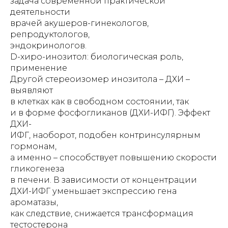
задача современной практической
деятельности
врачей акушеров-гинекологов,
репродуктологов,
эндокринологов.
D-хиро-инозитол: биологическая роль,
применение
Другой стереоизомер инозитола – ДХИ –
выявляют
в клетках как в свободном состоянии, так
и в форме фосфогликанов (ДХИ-ИФГ). Эффект
ДХИ-
ИФГ, наоборот, подобен контринсулярным
гормонам,
а именно – способствует повышению скорости
гликогенеза
в печени. В зависимости от концентрации
ДХИ-ИФГ уменьшает экспрессию гена
ароматазы,
как следствие, снижается трансформация
тестостерона