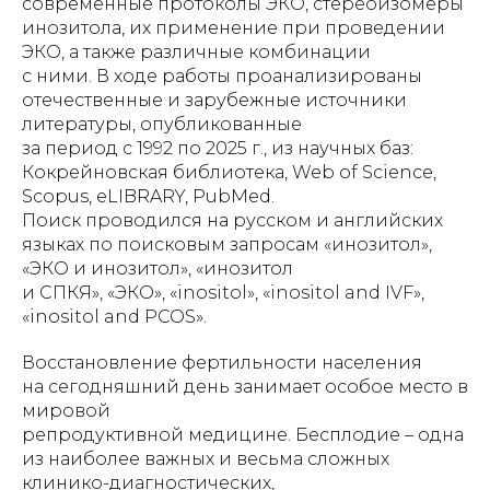
современные протоколы ЭКО, стереоизомеры
инозитола, их применение при проведении
ЭКО, а также различные комбинации
с ними. В ходе работы проанализированы
отечественные и зарубежные источники
литературы, опубликованные
за период с 1992 по 2025 г., из научных баз:
Кокрейновская библиотека, Web of Science,
Scopus, eLIBRARY, PubMed.
Поиск проводился на русском и английских
языках по поисковым запросам «инозитол»,
«ЭКО и инозитол», «инозитол
и СПКЯ», «ЭКО», «inositol», «inositol and IVF»,
«inositol and PCOS».
Восстановление фертильности населения
на сегодняшний день занимает особое место в
мировой
репродуктивной медицине. Бесплодие – одна
из наиболее важных и весьма сложных
клинико-диагностических,