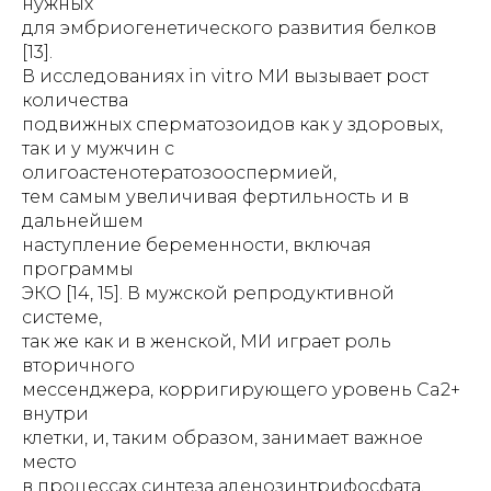
нужных
для эмбриогенетического развития белков
[13].
В исследованиях in vitro МИ вызывает рост
количества
подвижных сперматозоидов как у здоровых,
так и у мужчин с
олигоастенотератозооспермией,
тем самым увеличивая фертильность и в
дальнейшем
наступление беременности, включая
программы
ЭКО [14, 15]. В мужской репродуктивной
системе,
так же как и в женской, МИ играет роль
вторичного
мессенджера, корригирующего уровень Ca2+
внутри
клетки, и, таким образом, занимает важное
место
в процессах синтеза аденозинтрифосфата.