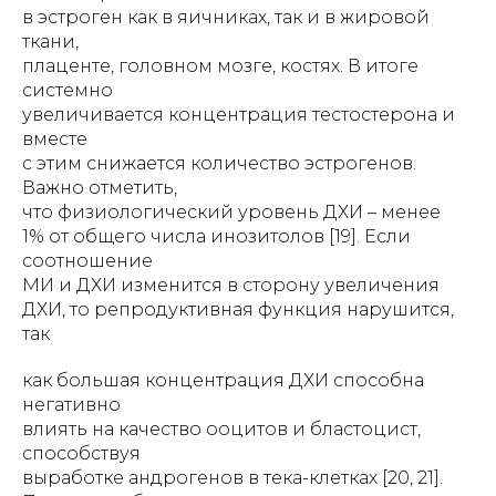
в эстроген как в яичниках, так и в жировой
ткани,
плаценте, головном мозге, костях. В итоге
системно
увеличивается концентрация тестостерона и
вместе
с этим снижается количество эстрогенов.
Важно отметить,
что физиологический уровень ДХИ – менее
1% от общего числа инозитолов [19]. Если
соотношение
МИ и ДХИ изменится в сторону увеличения
ДХИ, то репродуктивная функция нарушится,
так
как большая концентрация ДХИ способна
негативно
влиять на качество ооцитов и бластоцист,
способствуя
выработке андрогенов в тека-клетках [20, 21].