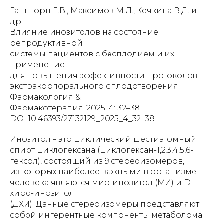
Ганцгорн Е.В., Максимов М.Л., Кечкина В.Д. и
др.
Влияние инозитолов на состояние
репродуктивной
системы пациентов с бесплодием и их
применение
для повышения эффективности протоколов
экстракорпорального оплодотворения.
Фармакология &
Фармакотерапия. 2025; 4: 32–38.
DOI 10.46393/27132129_2025_4_32–38
Инозитол – это циклический шестиатомный
спирт циклогексана (циклогексан-1,2,3,4,5,6-
гексол), состоящий из 9 стереоизомеров,
из которых наиболее важными в организме
человека являются мио-инозитол (МИ) и D-
хиро-инозитол
(ДХИ). Данные стереоизомеры представляют
собой ингерентные компоненты метаболома