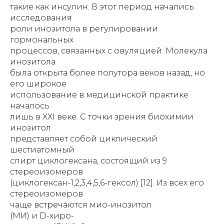
такие как инсулин. В этот период начались
исследования
роли инозитола в регулировании
гормональных
процессов, связанных с овуляцией. Молекула
инозитола
была открыта более полутора веков назад, но
его широкое
использование в медицинской практике
началось
лишь в XXI веке. С точки зрения биохимии
инозитол
представляет собой циклический
шестиатомный
спирт циклогексана, состоящий из 9
стереоизомеров
(циклогексан-1,2,3,4,5,6-гексол) [12]. Из всех его
стереоизомеров
чаще встречаются мио-инозитол
(МИ) и D-хиро-