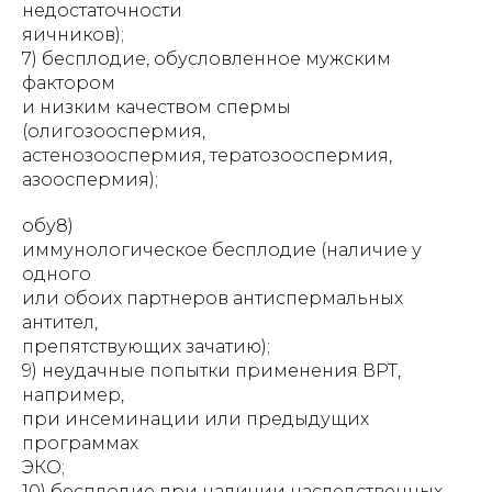
недостаточности
яичников);
7) бесплодие, обусловленное мужским
фактором
и низким качеством спермы
(олигозооспермия,
астенозооспермия, тератозооспермия,
азооспермия);
обу8)
иммунологическое бесплодие (наличие у
одного
или обоих партнеров антиспермальных
антител,
препятствующих зачатию);
9) неудачные попытки применения ВРТ,
например,
при инсеминации или предыдущих
программах
ЭКО;
10) бесплодие при наличии наследственных