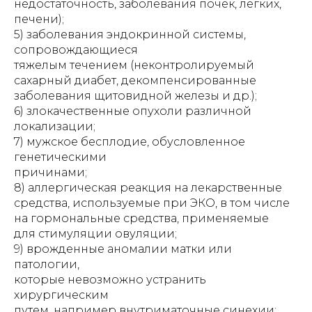
недостаточность, заболевания почек, легких,
печени);
5) заболевания эндокринной системы,
сопровождающиеся
тяжелым течением (неконтролируемый
сахарный диабет, декомпенсированные
заболевания щитовидной железы и др.);
6) злокачественные опухоли различной
локализации;
7) мужское бесплодие, обусловленное
генетическими
причинами;
8) аллергическая реакция на лекарственные
средства, используемые при ЭКО, в том числе
на гормональные средства, применяемые
для стимуляции овуляции;
9) врожденные аномалии матки или
патологии,
которые невозможно устранить
хирургическим
путем, например внутриматочные синехии;