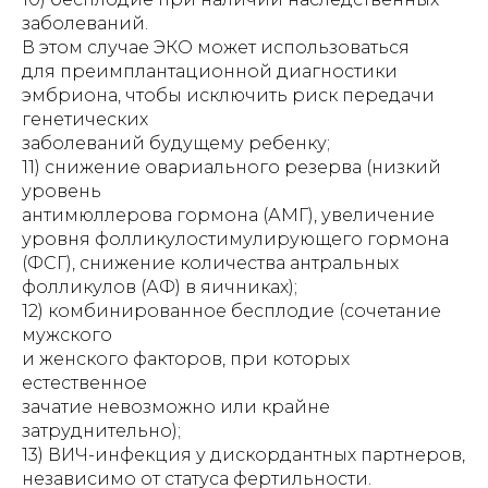
заболеваний.
В этом случае ЭКО может использоваться
для преимплантационной диагностики
эмбриона, чтобы исключить риск передачи
генетических
заболеваний будущему ребенку;
11) снижение овариального резерва (низкий
уровень
антимюллерова гормона (АМГ), увеличение
уровня фолликулостимулирующего гормона
(ФСГ), снижение количества антральных
фолликулов (АФ) в яичниках);
12) комбинированное бесплодие (сочетание
мужского
и женского факторов, при которых
естественное
зачатие невозможно или крайне
затруднительно);
13) ВИЧ-инфекция у дискордантных партнеров,
независимо от статуса фертильности.