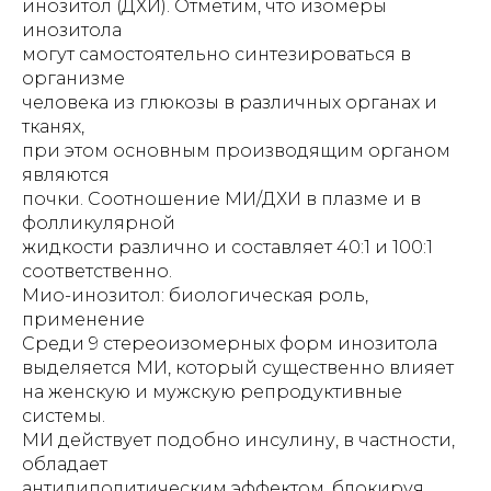
инозитол (ДХИ). Отметим, что изомеры
инозитола
могут самостоятельно синтезироваться в
организме
человека из глюкозы в различных органах и
тканях,
при этом основным производящим органом
являются
почки. Соотношение МИ/ДХИ в плазме и в
фолликулярной
жидкости различно и составляет 40:1 и 100:1
соответственно.
Мио-инозитол: биологическая роль,
применение
Среди 9 стереоизомерных форм инозитола
выделяется МИ, который существенно влияет
на женскую и мужскую репродуктивные
системы.
МИ действует подобно инсулину, в частности,
обладает
антилиполитическим эффектом, блокируя