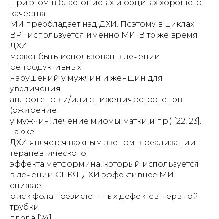
При этом в бластоцистах и ооцитах хорошего
качества
МИ преобладает над ДХИ. Поэтому в циклах
ВРТ используется именно МИ. В то же время
ДХИ
может быть использован в лечении
репродуктивных
нарушений у мужчин и женщин для
увеличения
андрогенов и/или снижения эстрогенов
(ожирение
у мужчин, лечение миомы матки и пр.) [22, 23].
Также
ДХИ является важным звеном в реализации
терапевтического
эффекта метформина, который используется
в лечении СПКЯ. ДХИ эффективнее МИ
снижает
риск фолат-резистентных дефектов нервной
трубки
плода [24].