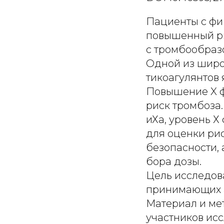
Пациенты с фи
повышенный ри
с тромбообраз
Одной из широ
тикоагулянтов 
Повышение X ф
риск тромбоза
иХа, уровень Х
для оценки ри
безопасности, 
бора дозы.
Цель исследова
принимающих а
Материал и мет
участников исс