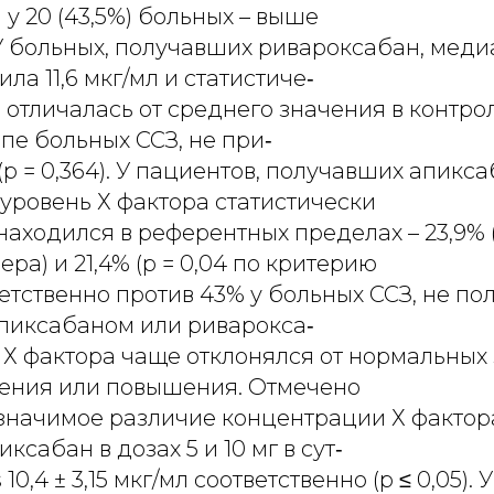
 у 20 (43,5%) больных – выше
У больных, получавших ривароксабан, меди
ла 11,6 мкг/мл и статистиче‑
 отличалась от среднего значения в контро
уппе больных ССЗ, не при‑
р = 0,364). У пациентов, получавших апикс
уровень Х фактора статистически
аходился в референтных пределах – 23,9% (
а) и 21,4% (р = 0,04 по критерию
тственно против 43% у больных CCЗ, не по
пиксабаном или риварокса‑
 Х фактора чаще отклонялся от нормальных
ения или повышения. Отмечено
 значимое различие концентрации Х фактора
сабан в дозах 5 и 10 мг в сут‑
 vs 10,4 ± 3,15 мкг/мл соответственно (р ≤ 0,05).