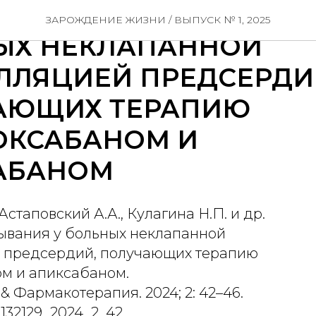
ОР СВЕРТЫВАНИЯ У
ЗАРОЖДЕНИЕ ЖИЗНИ / ВЫПУСК № 1, 2025
ЫХ НЕКЛАПАННОЙ
ЛЛЯЦИЕЙ ПРЕДСЕРДИ
АЮЩИХ ТЕРАПИЮ
ОКСАБАНОМ И
АБАНОМ
 Астаповский А.А., Кулагина Н.П. и др.
тывания у больных неклапанной
 предсердий, получающих терапию
м и апиксабаном.
 Фармакотерапия. 2024; 2: 42–46.
7132129_2024_2_42