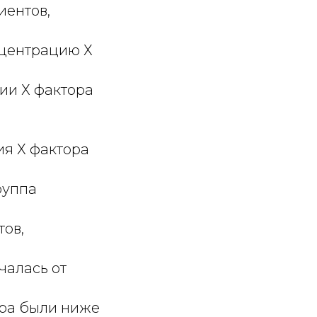
иентов,
нцентрацию Х
ии Х фактора
ия Х фактора
руппа
тов,
ичалась от
тора были ниже