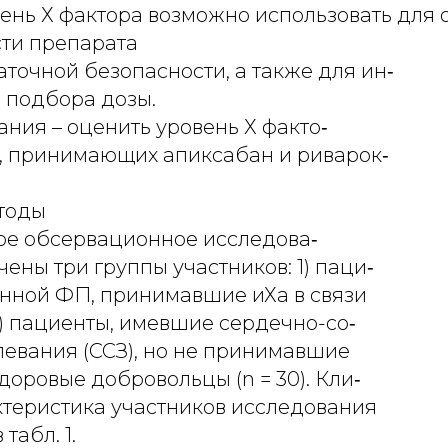
вень Х фактора возможно использовать для 
ти препарата
аточной безопасности, а также для ин‑
 подбора дозы.
ния – оценить уровень Х факто‑
в, принимающих апиксабан и риварок‑
тоды
ое обсервационное исследова‑
ены три группы участников: 1) паци‑
анной ФП, принимавшие иХа в связи
; 2) пациенты, имевшие сердечно-со‑
левания (ССЗ), но не принимавшие
) здоровые добровольцы (n = 30). Кли‑
ктеристика участников исследования
табл. 1.