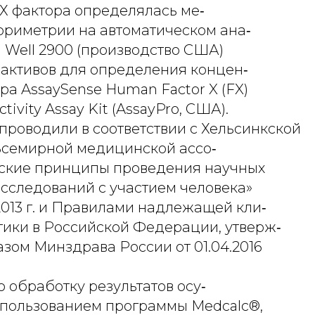
Х фактора определялась ме‑
ориметрии на автоматическом ана‑
 Well 2900 (производство США)
активов для определения концен‑
ра AssaySense Human Factor X (FX)
ivity Assay Kit (AssayPro, CША).
проводили в соответствии с Хельсинкской
семирной медицинской ассо‑
ские принципы проведения научных
сследований с участием человека»
2013 г. и Правилами надлежащей кли‑
тики в Российской Федерации, утверж‑
зом Минздрава России от 01.04.2016
 обработку результатов осу‑
спользованием программы Medcalс®,