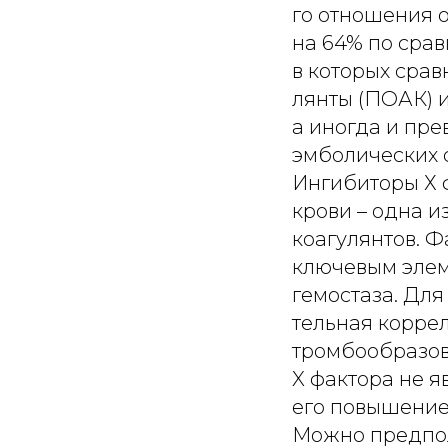
го отношения о
на 64% по срав
в которых сра
лянты (ПОАК) и
а иногда и пре
эмболических с
Ингибиторы Х 
крови – одна и
коагулянтов. 
ключевым элем
гемостаза. Для
тельная корре
тромбообразова
X фактора не я
его повышение
Можно предпол