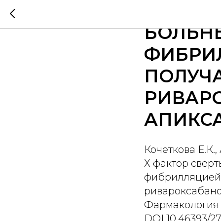
Х ФАКТ
БОЛЬН
ФИБРИ
ПОЛУЧ
РИВАР
АПИКС
Кочеткова Е.К.,
Х фактор свер
фибрилляцией
ривароксабано
Фармакология &
DOI 10.46393/2