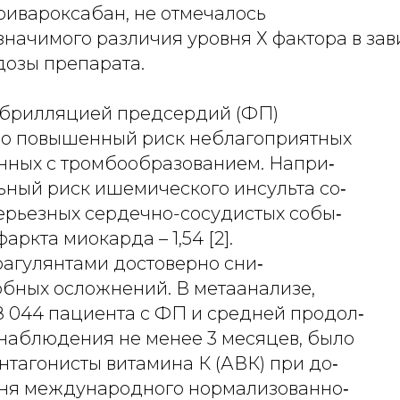
ивароксабан, не отмечалось
значимого различия уровня Х фактора в зав
озы препарата.
брилляцией предсердий (ФП)
о повышенный риск неблагоприятных
анных с тромбообразованием. Напри‑
ьный риск ишемического инсульта со‑
 серьезных сердечно-сосудистых собы‑
инфаркта миокарда – 1,54 [2].
оагулянтами достоверно сни‑
обных осложнений. В метаанализе,
 044 пациента с ФП и средней продол‑
наблюдения не менее 3 месяцев, было
антагонисты витамина К (АВК) при до‑
ня международного нормализованно‑