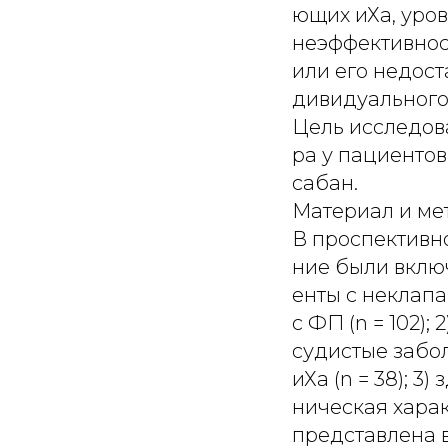
ющих иХа, уро
неэффективнос
или его недост
дивидуального
Цель исследова
ра у пациенто
сабан.
Материал и ме
В проспективн
ние были включ
енты с неклап
с ФП (n = 102)
судистые забо
иХа (n = 38); 3
ническая хара
представлена в 