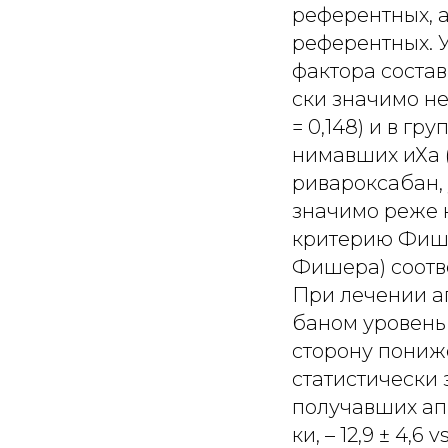
референтных, а
референтных. 
фактора состави
ски значимо не
= 0,148) и в гр
нимавших иХа (
ривароксабан, 
значимо реже н
критерию Фишер
Фишера) соотве
При лечении а
баном уровень
сторону пониж
статистически
получавших апик
ки, – 12,9 ± 4,6