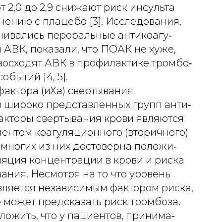
т 2,0 до 2,9 снижают риск инсульта
нению с плацебо [3]. Исследования,
внивались пероральные антикоагу‑
 АВК, показали, что ПОАК не хуже,
восходят АВК в профилактике тромбо‑
обытий [4, 5].
фактора (иХа) свертывания
з широко представленных групп анти‑
Факторы свертывания крови являются
ентом коагуляционного (вторичного)
 многих из них достоверна положи‑
ляция концентрации в крови и риска
ния. Несмотря на то что уровень
вляется независимым фактором риска,
 может предсказать риск тромбоза.
ожить, что у пациентов, принима‑