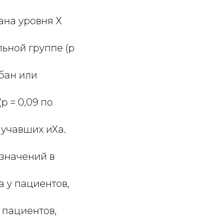
ана уровня Х
льной группе (р
абан или
р = 0,09 по
лучавших иХа.
 значений в
 у пациентов,
 У пациентов,