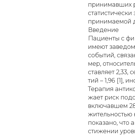
принимавших р
статистически 
принимаемой д
Введение
Пациенты с фи
имеют заведом
событий, связ
мер, относител
ставляет 2,33,
тий – 1,96 [1], 
Терапия антик
жает риск под
включавшем 28
жительностью 
показано, что 
стижении уров