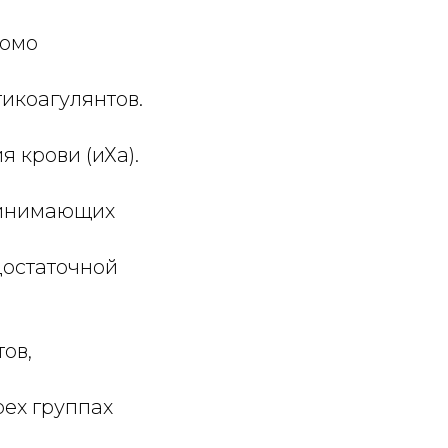
домо
икоагулянтов.
 крови (иХа).
принимающих
достаточной
ов,
рех группах