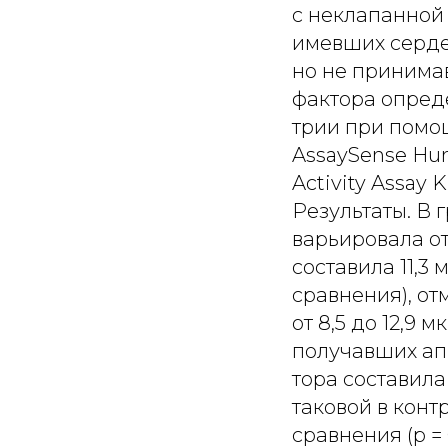
с неклапанной 
имевших серде
но не принима
фактора опред
трии при помо
AssaySense Hum
Activity Assay Ki
Результаты. В
варьировала от 
составила 11,3
сравнения), от
от 8,5 до 12,9 
получавших ап
тора составила
таковой в контр
сравнения (р = 