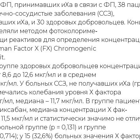
ФП, принимавших иХа в связи с ФП, 38 пац
чно-сосудистые заболевания (ССЗ),
вших иХа, и 30 здоровых добровольцев. Ко
еляли методом фотоколориме‑
щи реактивов для определения концентрац
an Factor X (FX) Chromogenic
t.
 группе здоровых добровольцев концентрац
8,6 до 12,6 мкг/мл и в среднем
 мкг/мл. У больных ССЗ, не получавших иХа (г
мечались колебания уровня Х фактора
мкг/мл, медиана – 11,7 мкг/мл. В группе пациен
иксабан, медиана концентрации Х фак‑
 11,5 мкг/мл и статистически значимо не отл
ольной группе (р = 0,131) и группе
0,714); у 15 (32,6%) больных значения Х фак