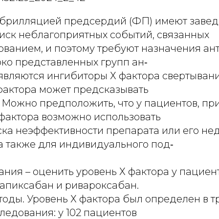
брилляцией предсердий (ФП) имеют заве
ск неблагоприятных событий, связанных
ованием, и поэтому требуют назначения ант
ко представленных групп ан‑
являются ингибиторы Х фактора свертывания
актора может предсказывать
. Можно предположить, что у пациентов, 
 фактора возможно использовать
ска неэффективности препарата или его не
а также для индивидуального под‑
ния – оценить уровень Х фактора у пациент
пиксабан и ривароксабан.
оды. Уровень Х фактора был определен в т
ледования: у 102 пациентов