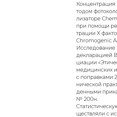
Концентрация 
тодом фотокол
лизаторе Chem
при помощи ре
трации Х факто
Chromogenic Act
Исследование 
декларацией В
циации «Этиче
медицинских и
с поправками 
нической прак
денными прика
№ 200н.
Статистическую
ществляли с и