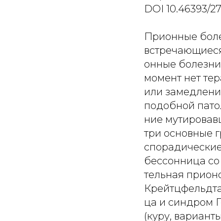
DOI 10.46393/2
Прионные боле
встречающиеся
онные болезни,
момент нет те
или замедлени
подобной пато
ние мутировав
три основные 
спорадические
бессонница со
тельная прион
Крейтцфельдта
ца и синдром 
(куру, вариан