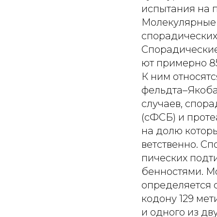
испытания на п
Молекулярные 
спорадических
Спорадические
ют примерно 8
К ним относят
фельдта–Якоба 
случаев, спор
(сФСБ) и проте
на долю которы
ветственно. С
пических подт
бенностями. М
определяется 
кодону 129 мет
и одного из дв