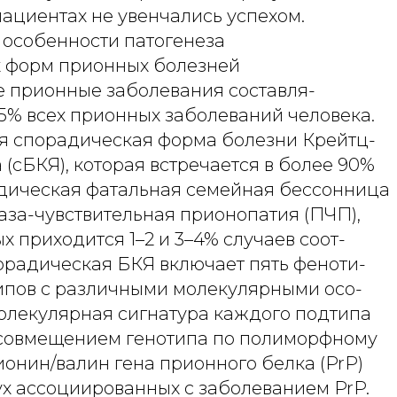
ациентах не увенчались успехом.
особенности патогенеза
 форм прионных болезней
 прионные заболевания составля-
5% всех прионных заболеваний человека.
ся спорадическая форма болезни Крейтц-
(сБКЯ), которая встречается в более 90%
адическая фатальная семейная бессонница
аза-чувствительная прионопатия (ПЧП),
х приходится 1–2 и 3–4% случаев соот-
порадическая БКЯ включает пять феноти-
ипов с различными молекулярными осо-
олекулярная сигнатура каждого подтипа
совмещением генотипа по полиморфному
ионин/валин гена прионного белка (PrP)
ух ассоциированных с заболеванием PrP.