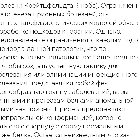
болезни Крейтцфельдта–Якоба). Ограниче
атогенеза прионных болезней, от-
ватных патофизиологических моделей обус
зработке подходов к терапии. Однако,
редставленные ограничения, с каждым год
рирода данной патологии, что по-
тировать новые подходы и все чаще предпр
, чтобы создать успешную тактику для
болевания или элиминации инфекционного 
левания представляют собой фе-
азнообразную группу заболеваний, вызы-
ентными к протеазам белками аномальной
ными как прионы. Прионы представляют
 неправильной конформацией, которые
ать свою свернутую форму нормальным
 же белка. Остается неизвестным, что за-