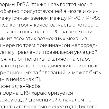
формы PrPC (также называется молча-
 обычно присутствующей в мозге и счи-
ежуточным звеном между PrPC и PrPSc.
са контроля качества, частью которого
еря контроля над iPrPC, кажется наи-
м из всех этих возможных механиз-
 мере по трем причинам: он непосред-
ует в управлении правильной укладкой
ся, что он негативно влияет на старе-
 фактор риска спорадических прионных
ормационных заболеваний, и может быть
м в нейронах [1].
цфельдта–Якоба
 форма БКЯ характеризуется
ссирующей деменцией с началом по-
родолжительностью менее года. Гистоло-