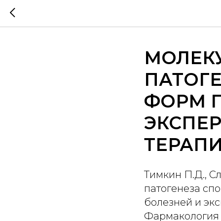
МОЛЕК
ПАТОГ
ФОРМ 
ЭКСПЕ
ТЕРАП
Тимкин П.Д., С
патогенеза сп
болезней и эк
Фармакология &