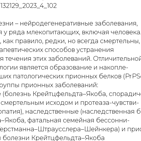
7132129_2023_4_102
зни – нейродегенеративные заболевания,
 у ряда млекопитающих, включая человека
 как правило, редки, но всегда смертельны
рапевтических способов устранения
я течения этих заболеваний. Отличительно
логии является образование и накопле-
ших патологических прионных белков (PrPS
группы прионных заболеваний:
 (болезнь Крейтцфельдта–Якоба, спорадич
 смертельным исходом и протеаза-чувстви-
опатия), наследственные (наследственная 
–Якоба, фатальная семейная бессонни-
Герстманна–Штраусслера–Шейнкера) и пр
ты болезни Крейтцфельдта–Якоба