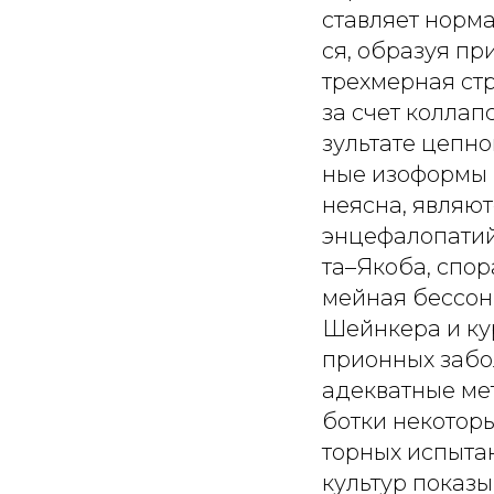
ставляет норм
ся, образуя п
трехмерная ст
за счет коллап
зультате цепно
ные изоформы 
неясна, являю
энцефалопатий
та–Якоба, спор
мейная бессон
Шейнкера и ку
прионных забо
адекватные мет
ботки некотор
торных испыта
культур показы