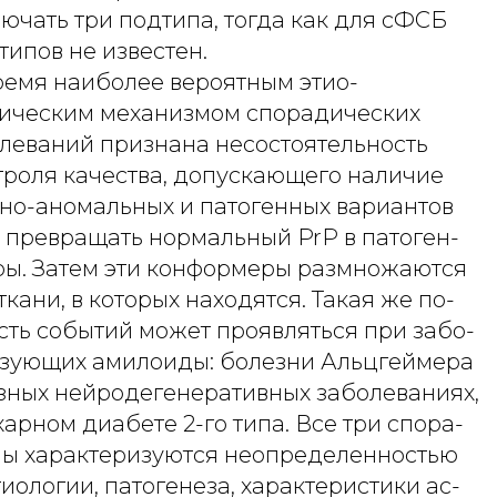
ючать три подтипа, тогда как для сФСБ
типов не известен.
ремя наиболее вероятным этио-
тическим механизмом спорадических
леваний признана несостоятельность
троля качества, допускающего наличие
о-аномальных и патогенных вариантов
х превращать нормальный PrP в патоген-
ы. Затем эти конформеры размножаются
кани, в которых находятся. Такая же по-
сть событий может проявляться при забо-
азующих амилоиды: болезни Альцгеймера
езных нейродегенеративных заболеваниях,
харном диабете 2-го типа. Все три спора-
ы характеризуются неопределенностью
иологии, патогенеза, характеристики ас-