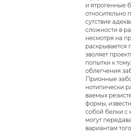
и ятрогенные 
относительно п
сутствие адек
сложности в ра
несмотря на п
раскрывается п
зволяет проек
попытки к тому
облегчения за
Прионные забо
нотипически р
ваемых резист
формы, извест
собой белки с
могут передав
вариантам того