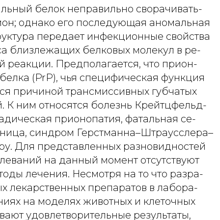
альный белок неправильно сворачивать-
рион; однако его последующая аномальная
руктура передает инфекционные свойства
са близлежащих белковых молекул в ре-
й реакции. Предполагается, что прион-
белка (PrP), чья специфическая функция
тся причиной трансмиссивных губчатых
. К ним относятся болезнь Крейтцфельд-
адическая прионопатия, фатальная се-
ница, синдром Герстманна–Штраусслера–
ру. Для представленных разновидностей
леваний на данный момент отсутствуют
оды лечения. Несмотря на то что разра-
ых лекарственных препаратов в лабора-
ниях на моделях животных и клеточных
вают удовлетворительные результаты,