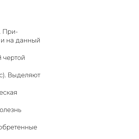
. При-
, и на данный
й чертой
c). Выделяют
еская
болезнь
иобретенные