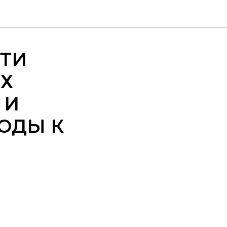
ТИ
Х
 И
ОДЫ К