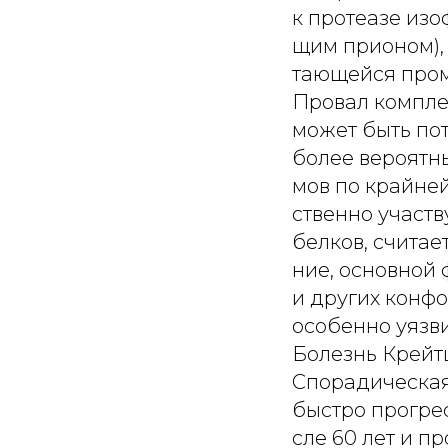
к протеазе изо
щим прионом),
тающейся пром
Провал комплек
может быть пот
более вероятны
мов по крайней
ственно участв
белков, считает
ние, основной
и других конф
особенно уязви
Болезнь Крейт
Спорадическая
быстро прогре
сле 60 лет и п