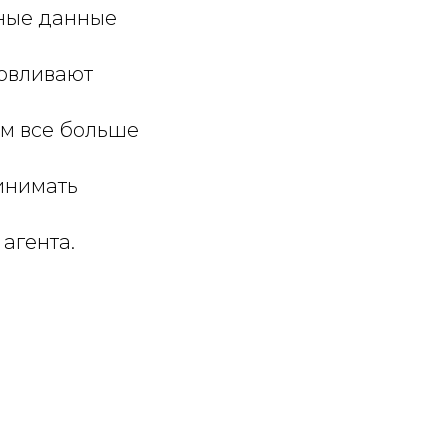
нные данные
ловливают
ом все больше
инимать
агента.