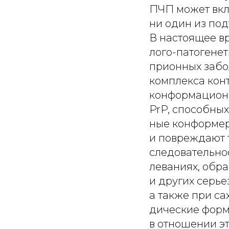
ПЧП может вкл
ни один из под
В настоящее в
лого-патогене
прионных забо
комплекса кон
конформационн
PrP, способны
ные конформер
и повреждают т
следовательно
леваниях, обр
и других серь
а также при са
дические форм
в отношении эт