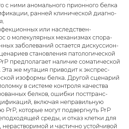
о с ними аномального прионного белка
сификации, ранней клинической диагно-
я.
инфекционных или наследствен-
ос о молекулярных механизмах спора-
нных заболеваний остается дискуссион-
сценариев становления патологической
rP предполагает наличие соматической
. Эта же мутация приводит к экспрес-
еской изоформы белка. Другой сценарий
оломку в системе контроля качества
рованных белков, ошибки посттранс-
ификаций, включая неправильную
 PrP, которые могут подвергнуть PrP
еподходящей среды, и отказ клетки для
, нерастворимой и частично устойчивой