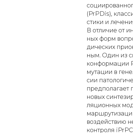
социированног
(PrPDis), клас
стики и лечени
В отличие от 
ных форм вопр
дических прио
ным. Один из 
конформации P
мутации в гене
сии патологич
предполагает п
новых синтези
ляционных мод
маршрутизацию
воздействию н
контроля iPrPC