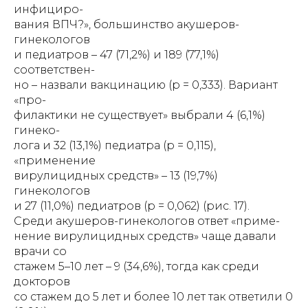
инфициро-
вания ВПЧ?», большинство акушеров-
гинекологов
и педиатров – 47 (71,2%) и 189 (77,1%)
соответствен-
но – назвали вакцинацию (р = 0,333). Вариант
«про-
филактики не существует» выбрали 4 (6,1%)
гинеко-
лога и 32 (13,1%) педиатра (р = 0,115),
«применение
вирулицидных средств» – 13 (19,7%)
гинекологов
и 27 (11,0%) педиатров (р = 0,062) (рис. 17).
Среди акушеров-гинекологов ответ «приме-
нение вирулицидных средств» чаще давали
врачи со
стажем 5–10 лет – 9 (34,6%), тогда как среди
докторов
со стажем до 5 лет и более 10 лет так ответили 0