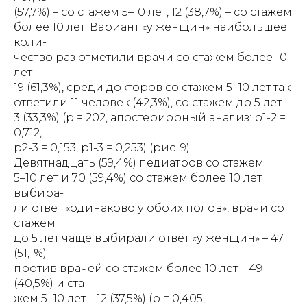
(57,7%) – со стажем 5–10 лет, 12 (38,7%) – со стажем
более 10 лет. Вариант «у женщин» наибольшее
коли-
чество раз отметили врачи со стажем более 10
лет –
19 (61,3%), среди докторов со стажем 5–10 лет так
ответили 11 человек (42,3%), со стажем до 5 лет –
3 (33,3%) (р = 202, апостериорный анализ: р1-2 =
0,712,
р2-3 = 0,153, р1-3 = 0,253) (рис. 9).
Девятнадцать (59,4%) педиатров со стажем
5–10 лет и 70 (59,4%) со стажем более 10 лет
выбира-
ли ответ «одинаково у обоих полов», врачи со
стажем
до 5 лет чаще выбирали ответ «у женщин» – 47
(51,1%)
против врачей со стажем более 10 лет – 49
(40,5%) и ста-
жем 5–10 лет – 12 (37,5%) (р = 0,405,