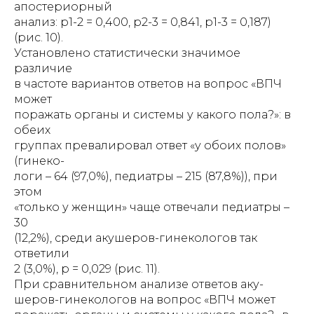
апостериорный
анализ: р1-2 = 0,400, р2-3 = 0,841, р1-3 = 0,187)
(рис. 10).
Установлено статистически значимое
различие
в частоте вариантов ответов на вопрос «ВПЧ
может
поражать органы и системы у какого пола?»: в
обеих
группах превалировал ответ «у обоих полов»
(гинеко-
логи – 64 (97,0%), педиатры – 215 (87,8%)), при
этом
«только у женщин» чаще отвечали педиатры –
30
(12,2%), среди акушеров-гинекологов так
ответили
2 (3,0%), р = 0,029 (рис. 11).
При сравнительном анализе ответов аку-
шеров-гинекологов на вопрос «ВПЧ может