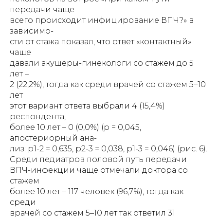
передачи чаще
всего происходит инфицирование ВПЧ?» в
зависимо-
сти от стажа показал, что ответ «контактный»
чаще
давали акушеры-гинекологи со стажем до 5
лет –
2 (22,2%), тогда как среди врачей со стажем 5–10
лет
этот вариант ответа выбрали 4 (15,4%)
респондента,
более 10 лет – 0 (0,0%) (р = 0,045,
апостериорный ана-
лиз: р1-2 = 0,635, р2-3 = 0,038, р1-3 = 0,046) (рис. 6).
Среди педиатров половой путь передачи
ВПЧ-инфекции чаще отмечали доктора со
стажем
более 10 лет – 117 человек (96,7%), тогда как
среди
врачей со стажем 5–10 лет так ответил 31