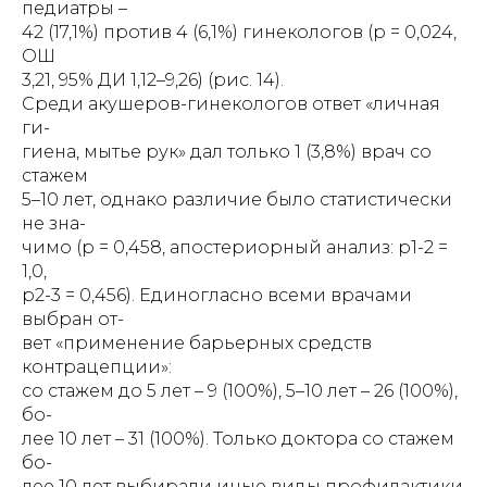
педиатры –
42 (17,1%) против 4 (6,1%) гинекологов (р = 0,024,
ОШ
3,21, 95% ДИ 1,12–9,26) (рис. 14).
Среди акушеров-гинекологов ответ «личная
ги-
гиена, мытье рук» дал только 1 (3,8%) врач со
стажем
5–10 лет, однако различие было статистически
не зна-
чимо (р = 0,458, апостериорный анализ: р1-2 =
1,0,
р2-3 = 0,456). Единогласно всеми врачами
выбран от-
вет «применение барьерных средств
контрацепции»:
со стажем до 5 лет – 9 (100%), 5–10 лет – 26 (100%),
бо-
лее 10 лет – 31 (100%). Только доктора со стажем
бо-
лее 10 лет выбирали иные виды профилактики