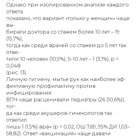
Однако при изолированном анализе каждого
ответа
показано, что вариант «только у женщин» чаще
вы-
бирали доктора со стажем более 10 лет – 19
(15,7%),
тогда как среди врачей со стажем до 5 лет так
отве-
тили 10 человек (10,9%), 5–10 лет – 1 (3,1%), р =
0,048
(рис. 13).
Личную гигиену, мытье рук как наиболее эф-
фективную профилактику против
инфицирования
ВПЧ чаще расценивали педиатры (26 (10,6%)),
тог-
да как среди акушеров-гинекологов так
ответил
лишь 1 (1,5%) врач (р = 0,02, ОШ 7,69, 95% ДИ 1,03–
58,82). Ответ «вакцинация» чаще давали