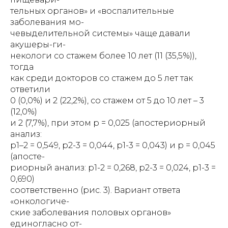
тельных органов» и «воспалительные
заболевания мо-
чевыделительной системы» чаще давали
акушеры-ги-
некологи со стажем более 10 лет (11 (35,5%)),
тогда
как среди докторов со стажем до 5 лет так
ответили
0 (0,0%) и 2 (22,2%), со стажем от 5 до 10 лет – 3
(12,0%)
и 2 (7,7%), при этом р = 0,025 (апостериорный
анализ:
р1–2 = 0,549, р2-3 = 0,044, р1-3 = 0,043) и р = 0,045
(апосте-
риорный анализ: р1-2 = 0,268, р2-3 = 0,024, р1-3 =
0,690)
соответственно (рис. 3). Вариант ответа
«онкологиче-
ские заболевания половых органов»
единогласно от-