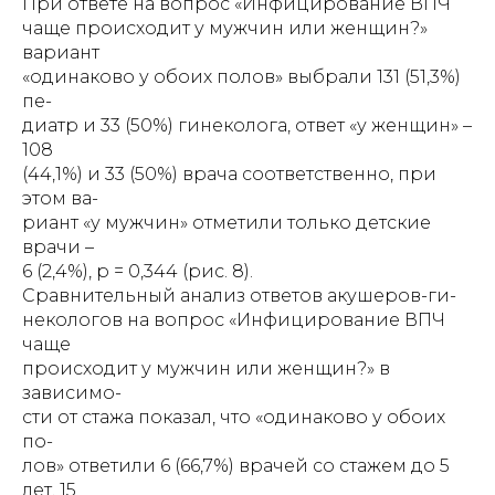
При ответе на вопрос «Инфицирование ВПЧ
чаще происходит у мужчин или женщин?»
вариант
«одинаково у обоих полов» выбрали 131 (51,3%)
пе-
диатр и 33 (50%) гинеколога, ответ «у женщин» –
108
(44,1%) и 33 (50%) врача соответственно, при
этом ва-
риант «у мужчин» отметили только детские
врачи –
6 (2,4%), р = 0,344 (рис. 8).
Сравнительный анализ ответов акушеров-ги-
некологов на вопрос «Инфицирование ВПЧ
чаще
происходит у мужчин или женщин?» в
зависимо-
сти от стажа показал, что «одинаково у обоих
по-
лов» ответили 6 (66,7%) врачей со стажем до 5
лет, 15