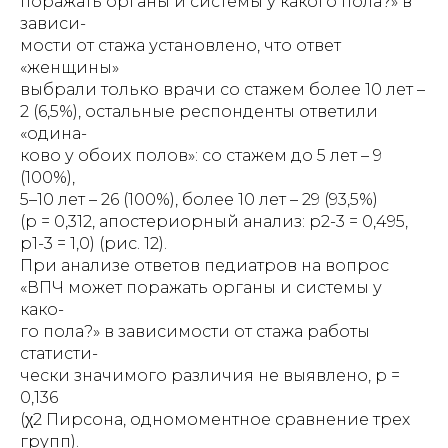
поражать органы и системы у какого пола?» в
зависи-
мости от стажа установлено, что ответ
«женщины»
выбрали только врачи со стажем более 10 лет –
2 (6,5%), остальные респонденты ответили
«одина-
ково у обоих полов»: со стажем до 5 лет – 9
(100%),
5–10 лет – 26 (100%), более 10 лет – 29 (93,5%)
(р = 0,312, апостериорный анализ: р2-3 = 0,495,
р1-3 = 1,0) (рис. 12).
При анализе ответов педиатров на вопрос
«ВПЧ может поражать органы и системы у
како-
го пола?» в зависимости от стажа работы
статисти-
чески значимого различия не выявлено, р =
0,136
(χ2 Пирсона, одномоментное сравнение трех
групп).