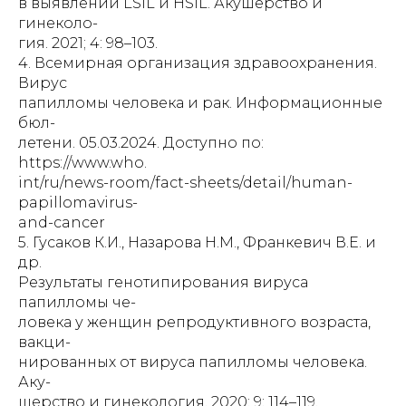
в выявлении LSIL и HSIL. Акушерство и
гинеколо-
гия. 2021; 4: 98–103.
4. Всемирная организация здравоохранения.
Вирус
папилломы человека и рак. Информационные
бюл-
летени. 05.03.2024. Доступно по:
https://www.who.
int/ru/news-room/fact-sheets/detail/human-
papillomavirus-
and-cancer
5. Гусаков К.И., Назарова Н.М., Франкевич В.Е. и
др.
Результаты генотипирования вируса
папилломы че-
ловека у женщин репродуктивного возраста,
вакци-
нированных от вируса папилломы человека.
Аку-
шерство и гинекология. 2020; 9: 114–119.