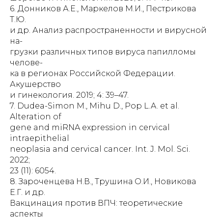
6. Донников А.Е., Маркелов М.И., Пестрикова
Т.Ю.
и др. Анализ распространенности и вирусной
на-
грузки различных типов вируса папилломы
челове-
ка в регионах Российской Федерации.
Акушерство
и гинекология. 2019; 4: 39–47.
7. Dudea-Simon M., Mihu D., Pop L.A. et al.
Alteration of
gene and miRNA expression in cervical
intraepithelial
neoplasia and cervical cancer. Int. J. Mol. Sci.
2022;
23 (11): 6054.
8. Зароченцева Н.В., Трушина О.И., Новикова
Е.Г. и др.
Вакцинация против ВПЧ: теоретические
аспекты