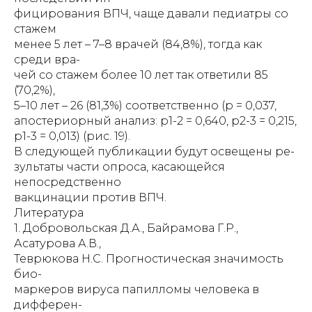
фицирования ВПЧ, чаще давали педиатры со
стажем
менее 5 лет – 7–8 врачей (84,8%), тогда как
среди вра-
чей со стажем более 10 лет так ответили 85
(70,2%),
5–10 лет – 26 (81,3%) соответственно (р = 0,037,
апостериорный анализ: р1-2 = 0,640, р2-3 = 0,215,
р1-3 = 0,013) (рис. 19).
В следующей публикации будут освещены ре-
зультаты части опроса, касающейся
непосредственно
вакцинации против ВПЧ.
Литература
1. Добровольская Д.А., Байрамова Г.Р.,
Асатурова А.В.,
Теврюкова Н.С. Прогностическая значимость
био-
маркеров вируса папилломы человека в
дифферен-