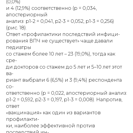
(0,0%)
и 4 (12,9%) соответственно (р = 0,034,
апостериорный
анализ: р1-2 = 0,041, р2-3 = 0,052, р1-3 = 0,256)
(рис. 18).
Ответ «профилактики последствий инфици-
рования ВПЧ не существует» чаще давали
педиатры
со стажем более 10 лет – 23 (19,0%), тогда как
сре-
ди докторов со стажем до 5 лет и 5–10 лет этот
ва-
риант выбрали 6 (6,5%) и 3 (9,4%) респондента
со-
ответственно (р = 0,022, апостериорный анализ:
р1-2 = 0,592, р2-3 = 0,197, р1-3 = 0,008). Напротив,
ответ
«вакцинация» как один из вариантов
профилакти-
ки, наиболее эффективной против
последствий ин-