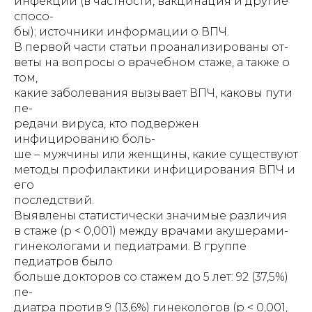
инфекции (в частности, вакцинация и другие
спосо-
бы); источники информации о ВПЧ.
В первой части статьи проанализированы от-
веты на вопросы о врачебном стаже, а также о
том,
какие заболевания вызывает ВПЧ, каковы пути
пе-
редачи вируса, кто подвержен
инфицированию боль-
ше – мужчины или женщины, какие существуют
методы профилактики инфицирования ВПЧ и
его
последствий.
Выявлены статистически значимые различия
в стаже (р < 0,001) между врачами акушерами-
гинекологами и педиатрами. В группе
педиатров было
больше докторов со стажем до 5 лет: 92 (37,5%)
пе-
диатра против 9 (13,6%) гинекологов (р < 0,001,