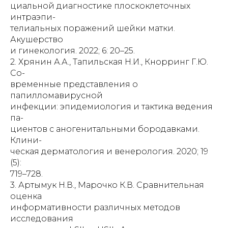
циальной диагностике плоскоклеточных
интраэпи-
телиальных поражений шейки матки.
Акушерство
и гинекология. 2022; 6: 20–25.
2. Хрянин А.А., Тапильская Н.И., Кнорринг Г.Ю.
Со-
временные представления о
папилломавирусной
инфекции: эпидемиология и тактика ведения
па-
циентов с аногенитальными бородавками.
Клини-
ческая дерматология и венерология. 2020; 19
(5):
719–728.
3. Артымук Н.В., Марочко К.В. Сравнительная
оценка
информативности различных методов
исследования