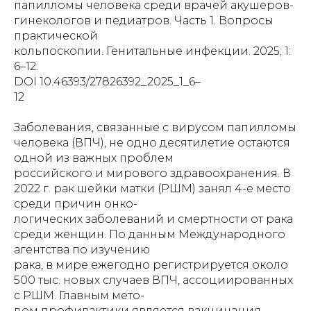
папилломы человека среди врачей акушеров-
гинекологов и педиатров. Часть 1. Вопросы
практической
кольпоскопии. Генитальные инфекции. 2025; 1:
6–12.
DOI 10.46393/27826392_2025_1_6–
12
Заболевания, связанные с вирусом папилломы
человека (ВПЧ), не одно десятилетие остаются
одной из важных проблем
российского и мирового здравоохранения. В
2022 г. рак шейки матки (РШМ) занял 4-е место
среди причин онко-
логических заболеваний и смертности от рака
среди женщин. По данным Международного
агентства по изучению
рака, в мире ежегодно регистрируется около
500 тыс. новых случаев ВПЧ, ассоциированных
с РШМ. Главным мето-
дом профилактики является вакцинация.