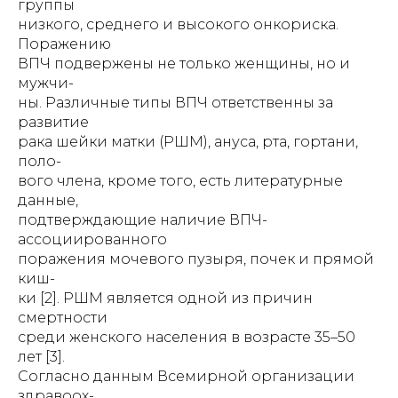
группы
низкого, среднего и высокого онкориска.
Поражению
ВПЧ подвержены не только женщины, но и
мужчи-
ны. Различные типы ВПЧ ответственны за
развитие
рака шейки матки (РШМ), ануса, рта, гортани,
поло-
вого члена, кроме того, есть литературные
данные,
подтверждающие наличие ВПЧ-
ассоциированного
поражения мочевого пузыря, почек и прямой
киш-
ки [2]. РШМ является одной из причин
смертности
среди женского населения в возрасте 35–50
лет [3].
Согласно данным Всемирной организации
здравоох-