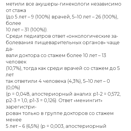
метили все акушеры-гинекологи независимо
от стажа
(до 5 лет – 9 (100%) врачей, 5–10 лет – 26 (100%),
более
10 лет – 31 (100%)).
Среди педиатров ответ «онкологические за-
болевания пищеварительных органов» чаще
да-
вали доктора со стажем более 10 лет – 13
человек
(10,7%), тогда как среди врачей со стажем до 5
лет
так ответили 4 человека (4,3%), 5–10 лет – 0
(0,0%)
(р = 0,048, апостериорный анализ: р1-2 = 0,572,
р2-3 = 1,0, р1-3 = 0,126). Ответ «менингит»
зарегистри-
рован только в группе докторов со стажем
менее
5 лет – 6 (6,5%) (р = 0,003, апостериорный