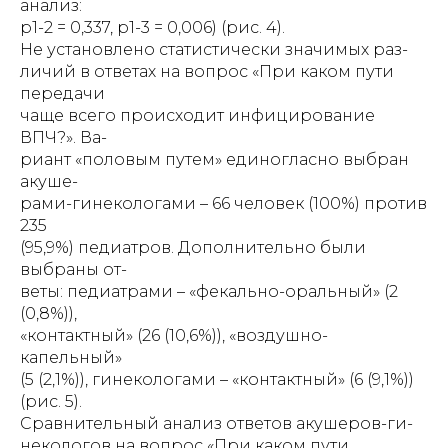
анализ:
р1-2 = 0,337, р1-3 = 0,006) (рис. 4).
Не установлено статистически значимых раз-
личий в ответах на вопрос «При каком пути
передачи
чаще всего происходит инфицирование
ВПЧ?». Ва-
риант «половым путем» единогласно выбран
акуше-
рами-гинекологами – 66 человек (100%) против
235
(95,9%) педиатров. Дополнительно были
выбраны от-
веты: педиатрами – «фекально-оральный» (2
(0,8%)),
«контактный» (26 (10,6%)), «воздушно-
капельный»
(5 (2,1%)), гинекологами – «контактный» (6 (9,1%))
(рис. 5).
Сравнительный анализ ответов акушеров-ги-
некологов на вопрос «При каком пути