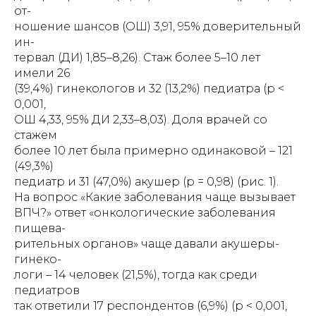
от-
ношение шансов (ОШ) 3,91, 95% доверительный
ин-
тервал (ДИ) 1,85–8,26). Стаж более 5–10 лет
имели 26
(39,4%) гинекологов и 32 (13,2%) педиатра (p <
0,001,
ОШ 4,33, 95% ДИ 2,33–8,03). Доля врачей со
стажем
более 10 лет была примерно одинаковой – 121
(49,3%)
педиатр и 31 (47,0%) акушер (р = 0,98) (рис. 1).
На вопрос «Какие заболевания чаще вызывает
ВПЧ?» ответ «онкологические заболевания
пищева-
рительных органов» чаще давали акушеры-
гинеко-
логи – 14 человек (21,5%), тогда как среди
педиатров
так ответили 17 респондентов (6,9%) (р < 0,001,