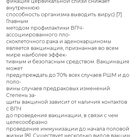
фикация цервикальной слизи снижает
внутреннюю
способность организма выводить вирус) [7].
Главным
методом профилактики ВПЧ-
ассоциированного пло-
скоклеточного рака и аденокарциномы
является вакцинация, признанная во всем
мире наиболее эффек-
тивным и безопасным средством. Вакцинация
может
предупреждать до 70% всех случаев РШМ и до
поло-
вины случаев предраковых изменений.
Степень за-
щиты вакциной зависит от наличия контактов
с ВПЧ
до проведения вакцинации, в связи с чем
целесообразно
проведение иммунизации до начала половой
жизни [8]. Существует несколько видов вакцин: