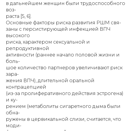
в дальнейшем женщин были трудоспособного
воз-
раста [5, 6].
Основные факторы риска развития РШМ свя-
заны с персистирующей инфекцией ВПЧ
высокого
риска, характером сексуальной и
репродуктивной
активности (раннее начало половой жизни и
боль-
шое количество партнеров увеличивают риск
зара-
жения ВПЧ), длительной оральной
контрацепцией
(из-за пролиферативного действия эстрогена)
и ку-
рением (метаболиты сигаретного дыма были
обна-
ружены в цервикальной слизи, считается, что
моди-