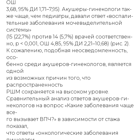
ОШ
3,68, 95% ДИ 1,71–7,95). Акушеры-гинекологи так-
же чаще, чем педиатры, давали ответ «воспали-
тельные заболевания мочевыделительной
системы»
(15 (22,7%) против 14 (5,7%) врачей соответствен-
но, р < 0,001, ОШ 4,85, 95% ДИ 2,21–10,68) (рис. 2).
К сожалению, подобная неосведомленность,
осо-
бенно среди акушеров-гинекологов, является
одной
из возможных причин того, что
распространенность
РШМ сохраняется на высоком уровне.
Сравнительный анализ ответов акушеров-ги-
некологов на вопрос «Какие заболевания чаще
все-
го вызывает ВПЧ?» в зависимости от стажа
показал,
что ответы «онкологические заболевания
пищевари-