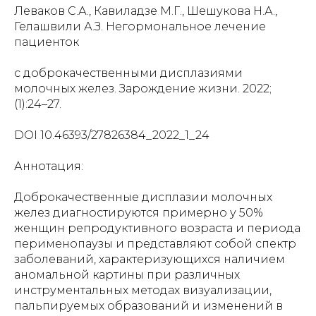
Леваков С.А., Кавиладзе М.Г., Шешукова Н.А.,
Гелашвили А.З. Негормональное лечение
пациенток
с доброкачественными дисплазиями
молочных желез. Зарождение жизни. 2022;
(1):24–27.
DOI 10.46393/27826384_2022_1_24
Аннотация:
Доброкачественные дисплазии молочных
желез диагностируются примерно у 50%
женщин репродуктивного возраста и периода
перименопаузы и представляют собой спектр
заболеваний, характеризующихся наличием
аномальной картины при различных
инструментальных методах визуализации,
пальпируемых образований и изменений в