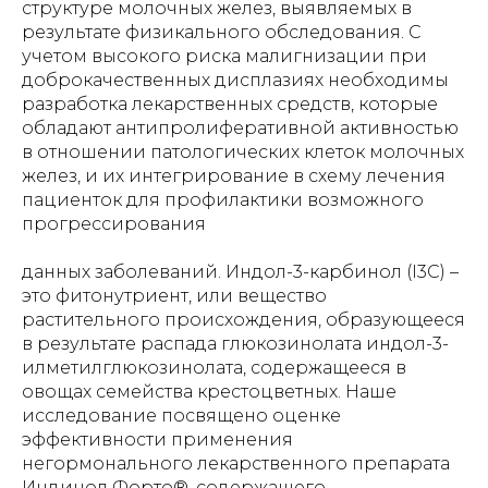
структуре молочных желез, выявляемых в
результате физикального обследования. С
учетом высокого риска малигнизации при
доброкачественных дисплазиях необходимы
разработка лекарственных средств, которые
обладают антипролиферативной активностью
в отношении патологических клеток молочных
желез, и их интегрирование в схему лечения
пациенток для профилактики возможного
прогрессирования
данных заболеваний. Индол-3-карбинол (I3C) –
это фитонутриент, или вещество
растительного происхождения, образующееся
в результате распада глюкозинолата индол-3-
илметилглюкозинолата, содержащееся в
овощах семейства крестоцветных. Наше
исследование посвящено оценке
эффективности применения
негормонального лекарственного препарата
Индинол Форто®, содержащего