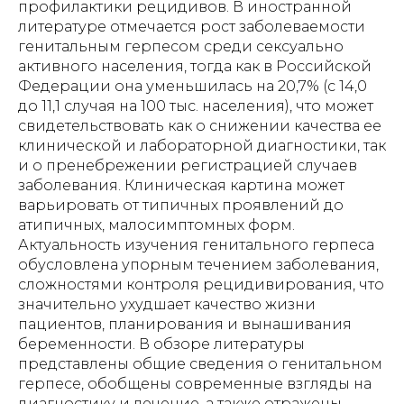
профилактики рецидивов. В иностранной
литературе отмечается рост заболеваемости
генитальным герпесом среди сексуально
активного населения, тогда как в Российской
Федерации она уменьшилась на 20,7% (с 14,0
до 11,1 случая на 100 тыс. населения), что может
свидетельствовать как о снижении качества ее
клинической и лабораторной диагностики, так
и о пренебрежении регистрацией случаев
заболевания. Клиническая картина может
варьировать от типичных проявлений до
атипичных, малосимптомных форм.
Актуальность изучения генитального герпеса
обусловлена упорным течением заболевания,
сложностями контроля рецидивирования, что
значительно ухудшает качество жизни
пациентов, планирования и вынашивания
беременности. В обзоре литературы
представлены общие сведения о генитальном
герпесе, обобщены современные взгляды на
диагностику и лечение, а также отражены