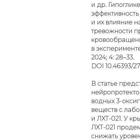
и др. Гипогли
эффективность
и их влияние 
тревожности п
кровообращени
в эксперимент
2024; 4: 28–33.
DOI 10.46393/2
В статье пред
нейропротекто
водных 3-окси
веществ с лаб
и ЛХТ-021. У к
ЛХТ-021 проде
снижать урове