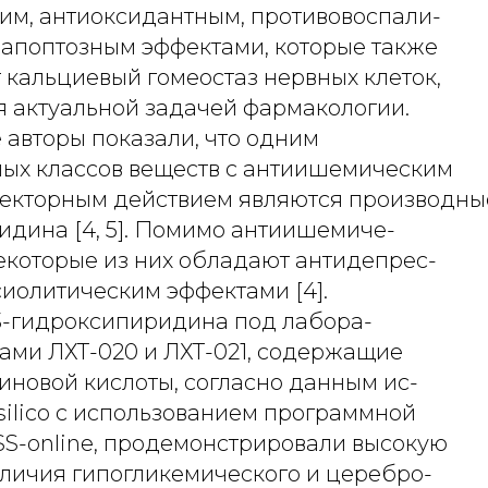
им, антиоксидантным, противовоспали-
иапоптозным эффектами, которые также
кальциевый гомеостаз нервных клеток,
я актуальной задачей фармакологии.
 авторы показали, что одним
ных классов веществ с антиишемическим
екторным действием являются производны
идина [4, 5]. Помимо антиишемиче-
некоторые из них обладают антидепрес-
сиолитическим эффектами [4].
-гидроксипиридина под лабора-
ми ЛХТ-020 и ЛХТ-021, содержащие
иновой кислоты, согласно данным ис-
silico с использованием программной
S-online, продемонстрировали высокую
аличия гипогликемического и церебро-