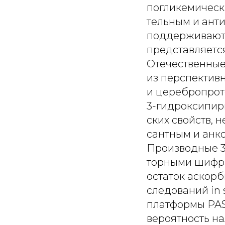
погликемическ
тельным и ант
поддерживают 
представляетс
Отечественные
из перспектив
и церебропрот
3-гидроксипир
ских свойств, 
сантным и анк
Производные 3
торными шифра
остаток аскорб
следований in 
платформы PAS
вероятность н