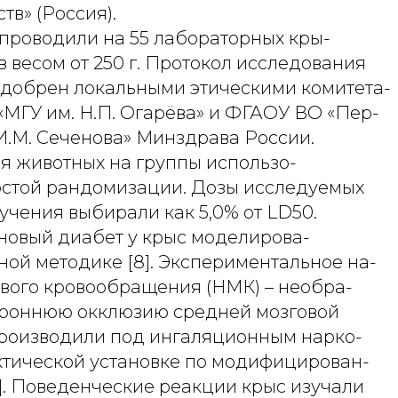
тв» (Россия).
проводили на 55 лабораторных кры-
в весом от 250 г. Протокол исследования
одобрен локальными этическими комитета-
МГУ им. Н.П. Огарёва» и ФГАОУ ВО «Пер-
И.М. Сеченова» Минздрава России.
я животных на группы использо-
остой рандомизации. Дозы исследуемых
учения выбирали как 5,0% от LD50.
новый диабет у крыс моделирова-
ной методике [8]. Экспериментальное на-
вого кровообращения (НМК) – необра-
роннюю окклюзию средней мозговой
производили под ингаляционным нарко-
актической установке по модифицирован-
]. Поведенческие реакции крыс изучали