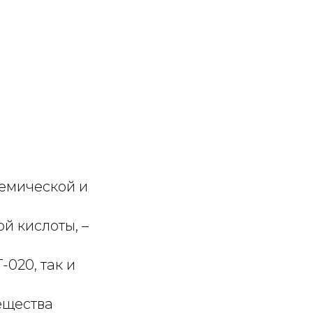
кемической и
й кислоты, –
-020, так и
ещества