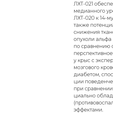
ЛХТ-021 обесп
медианного ур
ЛХТ-020 к 14-м
также потенциа
снижения ткан
опухоли альфа 
по сравнению с
перспективное 
у крыс с эксп
мозгового кро
диабетом, спо
ции поведенче
при сравнении 
циально облад
(противовоспа
эффектами.