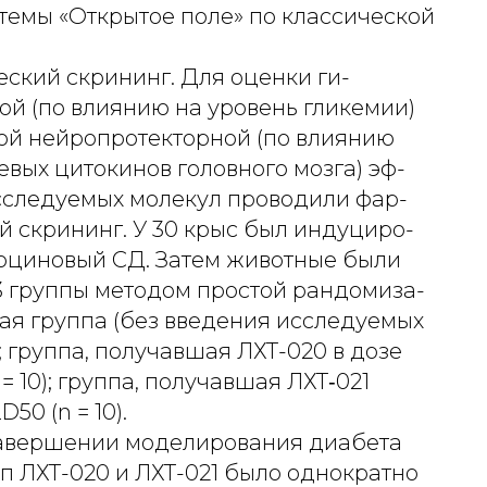
темы «Открытое поле» по классической
ский скрининг. Для оценки ги-
ой (по влиянию на уровень гликемии)
ой нейропротекторной (по влиянию
евых цитокинов головного мозга) эф-
сследуемых молекул проводили фар-
й скрининг. У 30 крыс был индуциро-
тоциновый СД. Затем животные были
3 группы методом простой рандомиза-
ая группа (без введения исследуемых
); группа, получавшая ЛХТ-020 в дозе
 = 10); группа, получавшая ЛХТ‑021
D50 (n = 10).
 завершении моделирования диабета
п ЛХТ-020 и ЛХТ-021 было однократно