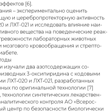
эффектов [6].
ания – экспериментально оценить
ую и церебропротекторную активность
0 и ЛХТ-021 и исследовать влияние наи-
тивного вещества на поведенческие реак-
 тревожности лабораторных животных
 мозгового кровообращения и стрепто-
иабете.
тоды
и изучали два азотсодержащих со-
оизводных 3-оксипиридина с кодовыми
и ЛХТ‑020 и ЛХТ‑021, разработанных
ных по оригинальной технологии [7]
, технологии синтетических лекарствен-
аналитического контроля АО «Всерос-
ый центр по безопасности биологически