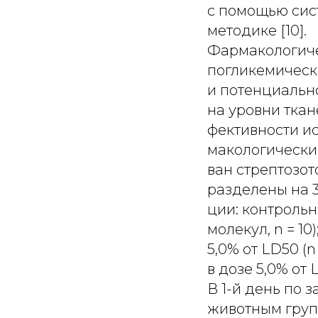
с помощью сис
методике [10].
Фармакологиче
погликемическ
и потенциальн
на уровни ткан
фективности и
макологически
ван стрептозо
разделены на 
ции: контрольн
молекул, n = 10
5,0% от LD50 (n
в дозе 5,0% от L
В 1-й день по
животным груп