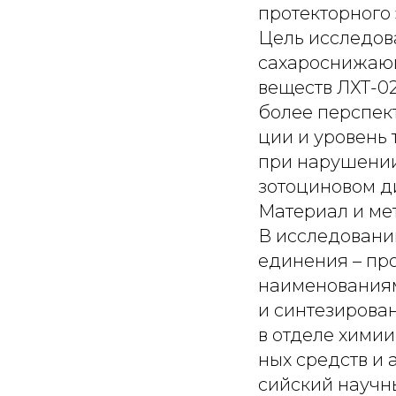
протекторного 
Цель исследов
сахароснижающ
веществ ЛХТ-02
более перспек
ции и уровень
при нарушении
зотоциновом д
Материал и ме
В исследовани
единения – пр
наименованиям
и синтезирован
в отделе химии
ных средств и 
сийский научн