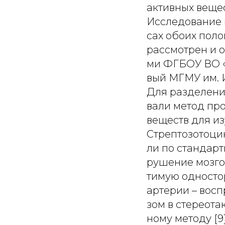
активных вещес
Исследование 
сах обоих поло
рассмотрен и 
ми ФГБОУ ВО «
вый МГМУ им. 
Для разделени
вали метод пр
веществ для из
Стрептозотоци
ли по стандарт
рушение мозго
тимую односто
артерии – вос
зом в стереот
ному методу [9