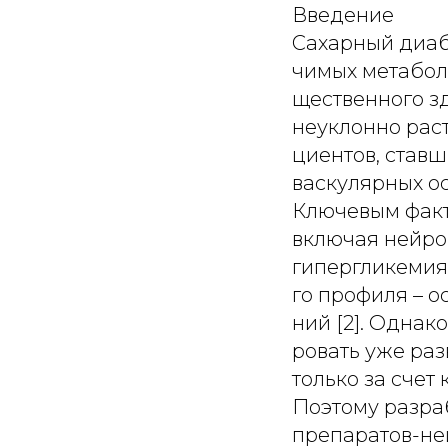
Введение
Сахарный диабе
чимых метабол
щественного з
неуклонно раст
циентов, став
васкулярных ос
Ключевым факт
включая нейро
гипергликемия
го профиля – 
ний [2]. Однак
ровать уже ра
только за счет
Поэтому разра
препаратов-не