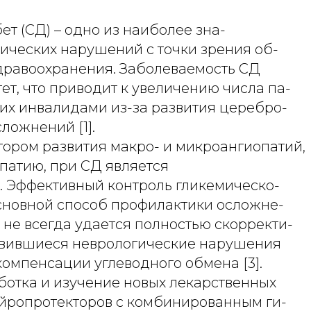
т (СД) – одно из наиболее зна-
ических нарушений с точки зрения об-
дравоохранения. Заболеваемость СД
ет, что приводит к увеличению числа па-
ших инвалидами из-за развития церебро-
ложнений [1].
ором развития макро- и микроангиопатий,
патию, при СД является
. Эффективный контроль гликемическо-
основной способ профилактики осложне-
о не всегда удается полностью скорректи-
звившиеся неврологические нарушения
 компенсации углеводного обмена [3].
ботка и изучение новых лекарственных
йропротекторов с комбинированным ги-