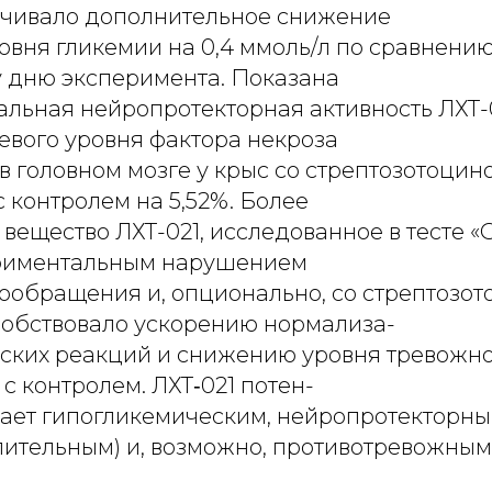
ечивало дополнительное снижение
овня гликемии на 0,4 ммоль/л по сравнени
у дню эксперимента. Показана
льная нейропротекторная активность ЛХТ-0
евого уровня фактора некроза
в головном мозге у крыс со стрептозотоци
 контролем на 5,52%. Более
вещество ЛХТ-021, исследованное в тесте «
ериментальным нарушением
вообращения и, опционально, со стрептозо
собствовало ускорению нормализа-
ских реакций и снижению уровня тревожн
с контролем. ЛХТ‑021 потен-
ает гипогликемическим, нейропротекторн
лительным) и, возможно, противотревожным