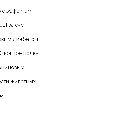
ю с эффектом
21 за счет
новым диабетом
Открытое поле»
тоциновым
ости животных
ым