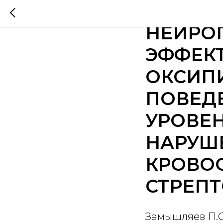
ГИПОГ
НЕЙРО
ЭФФЕКТ
ОКСИПИ
ПОВЕД
УРОВЕ
НАРУШ
КРОВО
СТРЕП
Замышляев П.С.