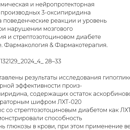
кемическая и нейропротекторная
 производных 3-оксипиридина
на поведенческие реакции и уровень
ри нарушении мозгового
я и стрептозотоциновом диабете
е. Фармакология & Фармакотерапия.
7132129_2024_4_ 28–33
ставлены результаты исследования гипогли
рной эффективности произ-
пиридина, содержащих остаток аскорбиново
ораторным шифром ЛХТ-020
рыс со стрептозотоциновым диабетом как ЛХТ
монстрировали способность
нь глюкозы в крови, при этом применение в