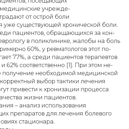
ациентов, посещающих
 медицинские учрежде-
страдают от острой боли
я уже существующей хронической боли.
реди пациентов, обращающихся за кон-
еврологу в поликлинике, жалобы на боль
имерно 60%, у ревматологов этот по-
гает 77%, а среди пациентов терапевтов
 и 62% соответственно [1]. При этом не-
е получение необходимой медицинской
корректный выбор тактики лечения
гут привести к хронизации процесса
ачества жизни пациентов.
ания – анализ использования
их препаратов для лечения болевого
ловиях стационара.