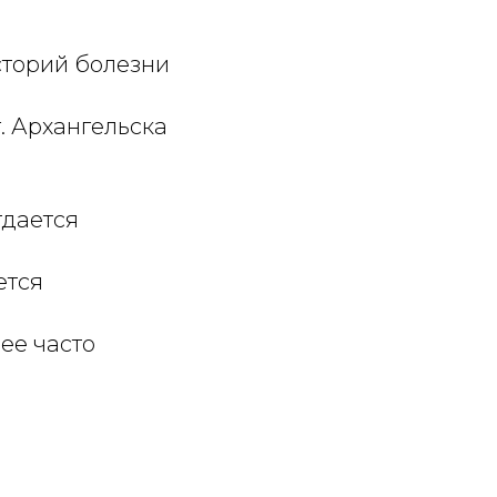
сторий болезни
. Архангельска
тдается
ется
ее часто