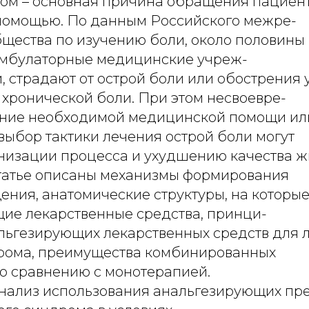
ом – основная причина обращения пациент
омощью. По данным Российского межре-
бщества по изучению боли, около половины
мбулаторные медицинские учреж-
, страдают от острой боли или обострения
хронической боли. При этом несвоевре-
ение необходимой медицинской помощи ил
выбор тактики лечения острой боли могут
онизации процесса и ухудшению качества 
статье описаны механизмы формирования
ения, анатомические структуры, на которы
ие лекарственные средства, принци-
льгезирующих лекарственных средств для 
рома, преимущества комбинированных
по сравнению с монотерапией.
анализ использования анальгезирующих пр