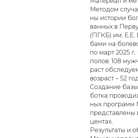
Материал и ме
Методом случа
ны истории бол
ванных в Перв
(ПГКБ) им. Е.Е.
бами на болево
по март 2025 г
полов: 108 муж
раст обследуем
возраст – 52 год
Создание базы
ботка проводи
ных программ M
представлены в
центах.
Результаты и 