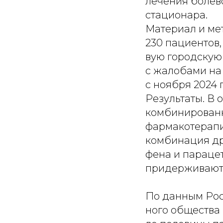
лечения болев
стационара.
Материал и ме
230 пациентов,
вую городскую 
с жалобами на
с ноября 2024 г
Результаты. В
комбинированн
фармакотерапи
комбинация др
фена и параце
придерживаютс
По данным Рос
ного общества 