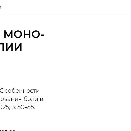
5
 МОНО-
ПИИ
. Особенности
ования боли в
5; 3: 50–55.