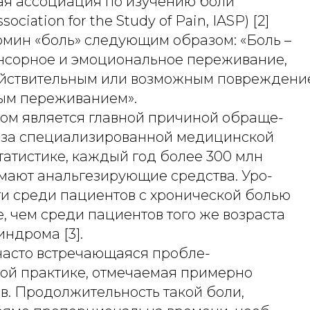
я ассоциация по изучению боли
ssociation for the Study of Pain, IASP) [2]
рмин «боль» следующим образом: «Боль –
нсорное и эмоциональное переживание,
ействительным или возможным повреждени
вым переживанием».
ом является главной причиной обраще-
 за специализированной медицинской
татистике, каждый год более 300 млн
мают анальгезирующие средства. Уро-
ти среди пациентов с хронической болью
е, чем среди пациентов того же возраста
индрома [3].
 часто встречающаяся пробле-
кой практике, отмечаемая примерно
аев. Продолжительность такой боли,