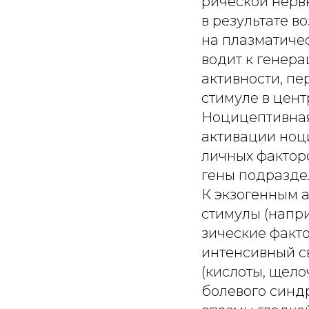
рической нерв
в результате 
на плазматиче
водит к генер
активности, п
стимуле в цент
Ноцицептивная
активации ноц
личных факторо
гены подразде
К экзогенным 
стимулы (напри
зические факто
интенсивный св
(кислоты, щело
болевого синд