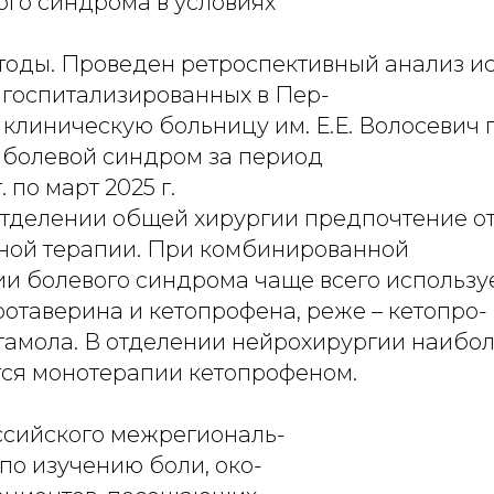
ого синдрома в условиях
тоды. Проведен ретроспективный анализ и
 госпитализированных в Пер-
клиническую больницу им. Е.Е. Волосевич г
 болевой синдром за период
. по март 2025 г.
 отделении общей хирургии предпочтение о
ой терапии. При комбинированной
и болевого синдрома чаще всего использу
отаверина и кетопрофена, реже – кетопро-
тамола. В отделении нейрохирургии наибол
я монотерапии кетопрофеном.
сийского межрегиональ-
по изучению боли, око-