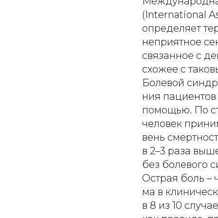
Международна
(International A
определяет те
неприятное се
связанное с д
схожее с тако
Болевой синдр
ния пациентов
помощью. По с
человек прини
вень смертнос
в 2–3 раза выш
без болевого с
Острая боль –
ма в клиничес
в 8 из 10 случ