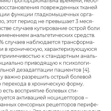
прямо пропорциональна времени, необ-
восстановления поврежденных тканей
ции функции гладкомышечных орга-
ло, этот период не превышает 3 меся-
нстве случаев купирование острой боли
рименением анальгетических средств.
0% случаев наблюдается трансформа-
ли в хроническую, характеризующуюся
приимчивостью к стандартным аналь-
енциально приводящую к психологи-
льной дезадаптации пациентов [4].
у важно разрешить острый болевой
о перехода в хроническую форму.
 есть восприятие болевых сти-
руется активацией ноцицепторов –
анных сенсорных рецепторов перифе-