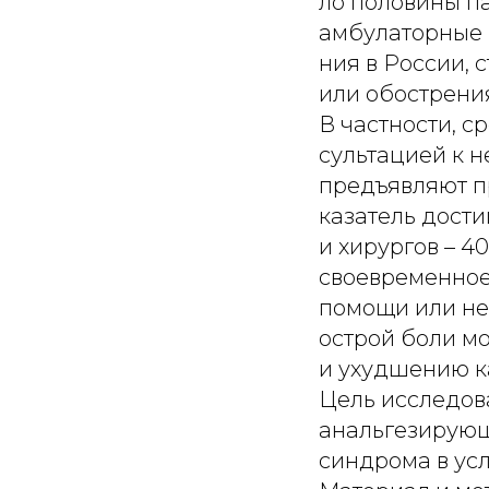
ло половины п
амбулаторные
ния в России, 
или обострени
В частности, с
сультацией к н
предъявляют пр
казатель дости
и хирургов – 40
своевременно
помощи или не
острой боли мо
и ухудшению к
Цель исследов
анальгезирующ
синдрома в ус