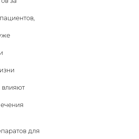
ов за
 пациентов,
 уже
и
жизни
е влияют
лечения
епаратов для