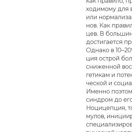
как правило, 
ходимому для 
или нормализа
нов. Как прави
цев. В больши
достигается п
Однако в 10–2
ция острой бо
сниженной вос
гетикам и пот
ческой и социа
Именно поэтом
синдром до ег
Ноцицепция, то
мулов, иниции
специализиров