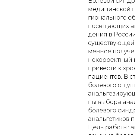
Болевой синдр
медицинской п
гионального о
посещающих а
дения в России
существующей 
менное получ
некорректный 
привести к хр
пациентов. В 
болевого ощущ
анальгезирующ
пы выбора ана
болевого синд
анальгетиков 
Цель работы: 