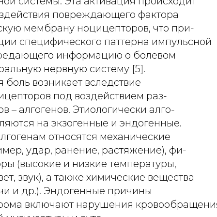
ной системы. Эта активация происходит
воздействия повреждающего фактора
скую мембрану ноцицепторов, что при-
ации специфического паттерна импульсной
ередающего информацию о болевом
ральную нервную систему [5].
 боль возникает вследствие
ицепторов под воздействием раз-
в – алгогенов. Этиологически алго-
ляются на экзогенные и эндогенные.
алгогенам относятся механические
мер, удар, ранение, растяжение), фи-
ры (высокие и низкие температуры,
ет, звук), а также химические вещества
чи и др.). Эндогенные причины
рома включают нарушения кровообращени