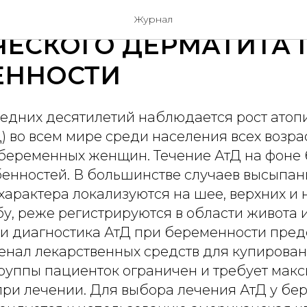
ННОСТИ ЛЕЧЕНИЯ
Журнал
ЕСКОГО ДЕРМАТИТА 
ЕННОСТИ
ледних десятилетий наблюдается рост атоп
) во всем мире среди населения всех возрас
 беременных женщин. Течение АтД на фоне
бенностей. В большинстве случаев высыпан
характера локализуются на шее, верхних и
бу, реже регистрируются в области живота 
 и диагностика АтД при беременности пред
сенал лекарственных средств для купирова
группы пациенток ограничен и требует мак
при лечении. Для выбора лечения АтД у бе