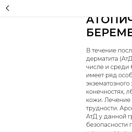
ОСОБЕ
АТОПИЧ
БЕРЕМ
В течение пос
дерматита (АтД
числе и среди
имеет ряд осо
экзематозного 
конечностях, л
кожи. Лечение
трудности. Ар
АтД у данной 
безопасности 