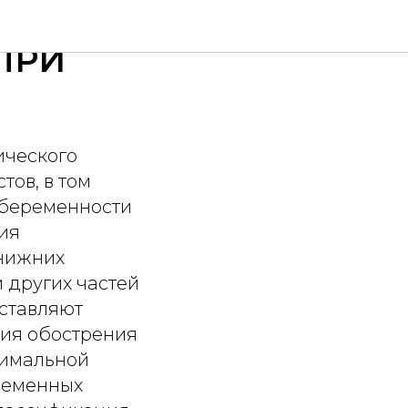
ПРИ
ического
тов, в том
 беременности
ия
 нижних
и других частей
ставляют
ния обострения
симальной
ременных