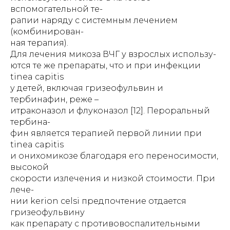
вспомогательной те-
рапии наряду с системным лечением
(комбинирован-
ная терапия).
Для лечения микоза ВЧГ у взрослых использу-
ются те же препараты, что и при инфекции
tinea capitis
у детей, включая гризеофульвин и
тербинафин, реже –
итраконазол и флуконазол [12]. Пероральный
тербина-
фин является терапией первой линии при
tinea capitis
и онихомикозе благодаря его переносимости,
высокой
скорости излечения и низкой стоимости. При
лече-
нии kerion celsi предпочтение отдается
гризеофульвину
как препарату с противовоспалительными