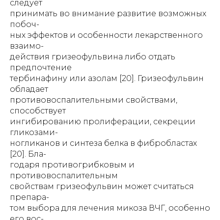
следует
принимать во внимание развитие возможных
побоч-
ных эффектов и особенности лекарственного
взаимо-
действия гризеофульвина либо отдать
предпочтение
тербинафину или азолам [20]. Гризеофульвин
обладает
противовоспалительными свойствами,
способствует
ингибированию пролиферации, секреции
гликозами-
ногликанов и синтеза белка в фибробластах
[20]. Бла-
годаря противогрибковым и
противовоспалительным
свойствам гризеофульвин может считаться
препара-
том выбора для лечения микоза ВЧГ, особенно
его вос-