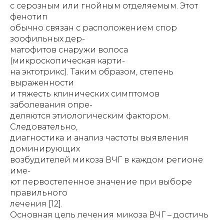
с серозным или гнойным отделяемым. Этот
фенотип
обычно связан с расположением спор
зоофильных дер-
матофитов снаружи волоса
(микроскопическая карти-
на эктотрикс). Таким образом, степень
выраженности
и тяжесть клинических симптомов
заболевания опре-
деляются этиологическим фактором.
Следовательно,
диагностика и анализ частоты выявления
доминирующих
возбудителей микоза ВЧГ в каждом регионе
име-
ют первостепенное значение при выборе
правильного
лечения [12].
Основная цель лечения микоза ВЧГ – достичь