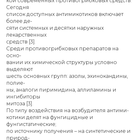
кой современных противогрибковых средств.
Сегодня
список доступных антимикотиков включает
более де-
сяти системных и десятки наружных
лекарственных
средств [3].
Среди противогрибковых препаратов на
осно-
вании их химической структуры условно
выделяют
шесть основных групп: азолы, эхинокандины,
полие-
ны, аналоги пиримидина, аллиламины и
ингибиторы
митоза [3].
По типу воздействия на возбудителя антими-
котики делят на фунгицидные и
фунгистатические;
по источнику получения – на синтетические и
природ-