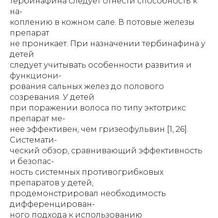
тербинафина следует отнести способность к
на-
коплению в кожном сале. В потовые железы
препарат
не проникает. При назначении тербинафина у
детей
следует учитывать особенности развития и
функциони-
рования сальных желез до полового
созревания. У детей
при поражении волоса по типу эктотрикс
препарат ме-
нее эффективен, чем гризеофульвин [1, 26].
Системати-
ческий обзор, сравнивающий эффективность
и безопас-
ность системных противогрибковых
препаратов у детей,
продемонстрировал необходимость
дифференцирован-
ного подхода к использованию