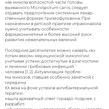
чае микоза волосистой части головы,
вызванного Microsporum canis, следует
отдавать предпочтение системным лекар-
ственным формам гризеофульвина. При
назначении в детской практике итраконазола
нужно учитывать особенности
фармакокинетики и более высокий риск
развития нежелательных явлений.
Последние десятилетия можно назвать «зо-
лотым веком» медицинской микологии,
учитывая успехи, достигнутые в диагностике
и лечении грибковых инфекций
человека [1, 2]. Актуализация пробле-
мы микозов, ставшая особенно заметной с
середины
XX века на фоне успехов антибактериальной
терапии,
нашла адекватный ответ гораздо позднее, с
разработ-