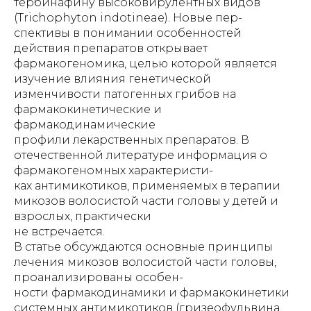
тербинафину высоковирулентных видов
(Trichophyton indotineae). Новые пер-
спективы в понимании особенностей
действия препаратов открывает
фармакогеномика, целью которой является
изучение влияния генетической
изменчивости патогенных грибов на
фармакокинетические и
фармакодинамические
профили лекарственных препаратов. В
отечественной литературе информация о
фармакогеномных характеристи-
ках антимикотиков, применяемых в терапии
микозов волосистой части головы у детей и
взрослых, практически
не встречается.
В статье обсуждаются основные принципы
лечения микозов волосистой части головы,
проанализированы особен-
ности фармакодинамики и фармакокинетики
системных антимикотиков (гризеофульвина,