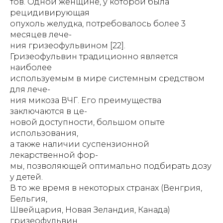
тов. Одной женщине, у которой была
рецидивирующая
опухоль желудка, потребовалось более 3
месяцев лече-
ния гризеофульвином [22].
Гризеофульвин традиционно является
наиболее
используемым в мире системным средством
для лече-
ния микоза ВЧГ. Его преимущества
заключаются в це-
новой доступности, большом опыте
использования,
а также наличии суспензионной
лекарственной фор-
мы, позволяющей оптимально подбирать дозу
у детей.
В то же время в некоторых странах (Венгрия,
Бельгия,
Швейцария, Новая Зеландия, Канада)
гризеофульвин