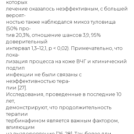
которых
лечение оказалось неэффективным, с большей
вероят-
ностью также наблюдался микоз туловища
(50% про-
тив 20,3%, отношение шансов 3,9, 95%
доверительный
интервал 1,3–12,1, p < 0,02). Примечательно, что
лока-
лизация процесса на коже ВЧГ и клинический
подтип
инфекции не были связаны с
неэффективностью тера-
пии [27].
Исследования, проведенные в последние 10
лет,
демонстрируют, что продолжительность
терапии
тербинафином является важным фактором,
влияющим
на выздоровление [26, 28]. Так, более дли-