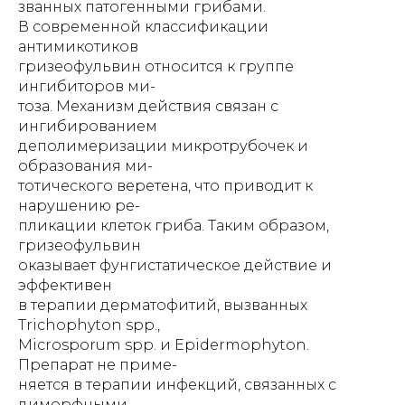
званных патогенными грибами.
В современной классификации
антимикотиков
гризеофульвин относится к группе
ингибиторов ми-
тоза. Механизм действия связан с
ингибированием
деполимеризации микротрубочек и
образования ми-
тотического веретена, что приводит к
нарушению ре-
пликации клеток гриба. Таким образом,
гризеофульвин
оказывает фунгистатическое действие и
эффективен
в терапии дерматофитий, вызванных
Trichophyton spp.,
Microsporum spp. и Epidermophyton.
Препарат не приме-
няется в терапии инфекций, связанных с
диморфными