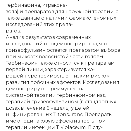
тербинафина, итракона-
зола) и препаратов для наружной терапии, а
также данные о наличии фармакогеномных
исследований этих препа-
ратов.
Анализ результатов современных
исследований продемонстрировал, что
гризеофульвин остается препаратом выбора
при микозах волосистой части головы.
Тербинафин также относится к препаратам
первой линии, характеризуется хо-
рошей переносимостью, низким риском
развития побочных эффектов. Исследования
демонстрируют преимущества
системной терапии тербинафином над
терапией гризеофульвином (в стандартных
дозах в течение 6 недель) у детей,
инфицированных T. tonsurans. Препараты
имеют одинаковую эффективность при
терапии инфекции T. violaceum. В слу-