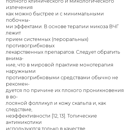
полного клинического и микологического
излечения
как можно быстрее и с минимальными
побочны-
ми эффектами. В основе терапии микоза ВЧГ
лежит
прием системных (пероральных)
противогрибковых
лекарственных препаратов. Следует обратить
внима-
ние, что в мировой практике монотерапия
наружными
противогрибковыми средствами обычно не
рекомен-
дуется по причине их плохого проникновения
в во-
лосяной фолликул и кожу скальпа и, как
следствие,
неэффективности [12, 13]. Топические
антимикотики
используются только в качестве