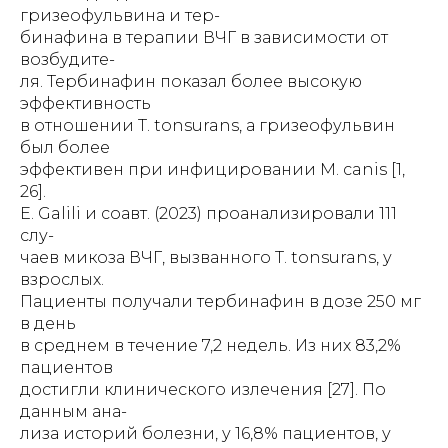
гризеофульвина и тер-
бинафина в терапии ВЧГ в зависимости от
возбудите-
ля. Тербинафин показал более высокую
эффективность
в отношении T. tonsurans, а гризеофульвин
был более
эффективен при инфицировании M. canis [1,
26].
E. Galili и соавт. (2023) проанализировали 111
слу-
чаев микоза ВЧГ, вызванного T. tonsurans, у
взрослых.
Пациенты получали тербинафин в дозе 250 мг
в день
в среднем в течение 7,2 недель. Из них 83,2%
пациентов
достигли клинического излечения [27]. По
данным ана-
лиза историй болезни, у 16,8% пациентов, у