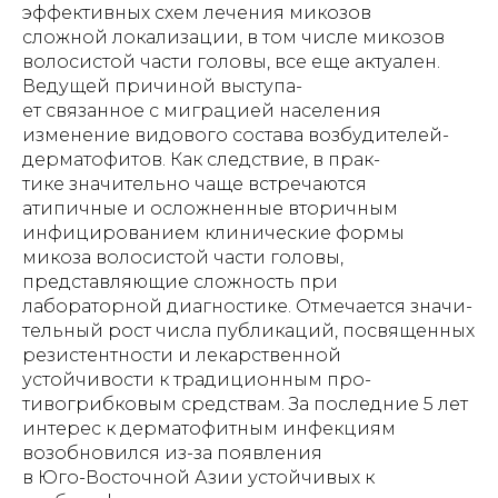
эффективных схем лечения микозов
сложной локализации, в том числе микозов
волосистой части головы, все еще актуален.
Ведущей причиной выступа-
ет связанное с миграцией населения
изменение видового состава возбудителей-
дерматофитов. Как следствие, в прак-
тике значительно чаще встречаются
атипичные и осложненные вторичным
инфицированием клинические формы
микоза волосистой части головы,
представляющие сложность при
лабораторной диагностике. Отмечается значи-
тельный рост числа публикаций, посвященных
резистентности и лекарственной
устойчивости к традиционным про-
тивогрибковым средствам. За последние 5 лет
интерес к дерматофитным инфекциям
возобновился из-за появления
в Юго-Восточной Азии устойчивых к