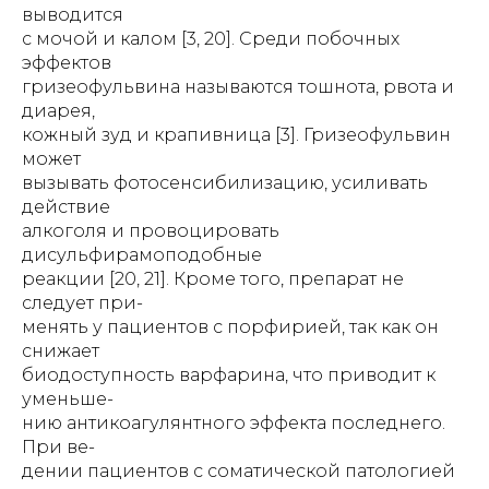
выводится
с мочой и калом [3, 20]. Среди побочных
эффектов
гризеофульвина называются тошнота, рвота и
диарея,
кожный зуд и крапивница [3]. Гризеофульвин
может
вызывать фотосенсибилизацию, усиливать
действие
алкоголя и провоцировать
дисульфирамоподобные
реакции [20, 21]. Кроме того, препарат не
следует при-
менять у пациентов с порфирией, так как он
снижает
биодоступность варфарина, что приводит к
уменьше-
нию антикоагулянтного эффекта последнего.
При ве-
дении пациентов с соматической патологией