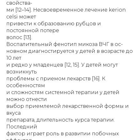
свойства-
ми [12–14]. Несвоевременное лечение kerion
celsi может
привести к образованию рубцов и
постоянной потере
волос [13].
Воспалительный фенотип микоза ВЧГ в ос-
новном диагностируется у детей в возрасте до
10 лет
и редко у младенцев [12, 15]. У детей могут
возникнуть
проблемы с приемом лекарств [16]. К
особенностям
и сложностям системной терапии у детей
можно отнести
выбор приемлемой лекарственной формы и
вкуса
препарата, длительность курса терапии.
Последний
фактор играет роль в развитии побочных