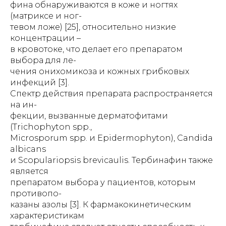
фина обнаруживаются в коже и ногтях
(матриксе и ног-
тевом ложе) [25], относительно низкие
концентрации –
в кровотоке, что делает его препаратом
выбора для ле-
чения онихомикоза и кожных грибковых
инфекций [3].
Спектр действия препарата распространяется
на ин-
фекции, вызванные дерматофитами
(Trichophyton spp.,
Microsporum spp. и Epidermophyton), Candida
albicans
и Scopulariopsis brevicaulis. Тербинафин также
является
препаратом выбора у пациентов, которым
противопо-
казаны азолы [3]. К фармакокинетическим
характеристикам