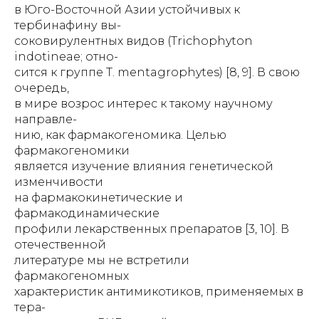
в Юго-Восточной Азии устойчивых к
тербинафину вы-
соковирулентных видов (Trichophyton
indotineae; отно-
сится к группе T. mentagrophytes) [8, 9]. В свою
очередь,
в мире возрос интерес к такому научному
направле-
нию, как фармакогеномика. Целью
фармакогеномики
является изучение влияния генетической
изменчивости
на фармакокинетические и
фармакодинамические
профили лекарственных препаратов [3, 10]. В
отечественной
литературе мы не встретили
фармакогеномных
характеристик антимикотиков, применяемых в
тера-