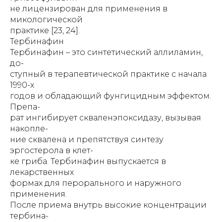
не лицензирован для применения в
микологической
практике [23, 24].
Тербинафин
Тербинафин – это синтетический аллиламин,
до-
ступный в терапевтической практике с начала
1990-х
годов и обладающий фунгицидным эффектом.
Препа-
рат ингибирует скваленэпоксидазу, вызывая
накопле-
ние сквалена и препятствуя синтезу
эргостерола в клет-
ке гриба. Тербинафин выпускается в
лекарственных
формах для перорального и наружного
применения.
После приема внутрь высокие концентрации
тербина-