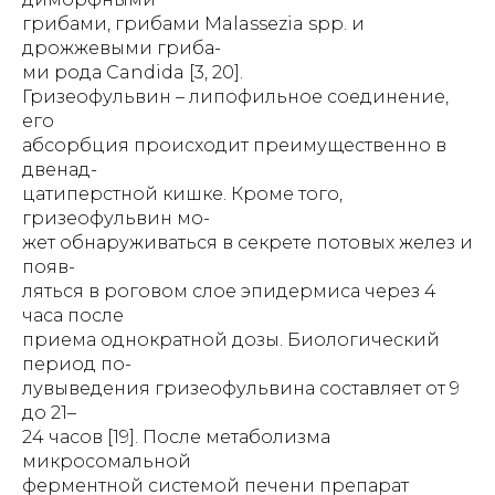
грибами, грибами Malassezia spp. и
дрожжевыми гриба-
ми рода Candida [3, 20].
Гризеофульвин – липофильное соединение,
его
абсорбция происходит преимущественно в
двенад-
цатиперстной кишке. Кроме того,
гризеофульвин мо-
жет обнаруживаться в секрете потовых желез и
появ-
ляться в роговом слое эпидермиса через 4
часа после
приема однократной дозы. Биологический
период по-
лувыведения гризеофульвина составляет от 9
до 21–
24 часов [19]. После метаболизма
микросомальной
ферментной системой печени препарат