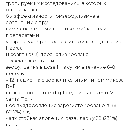
тролируемых исследованиях, в которых
оценивалась
бы эффективность гризеофульвина в
сравнении с дру-
гими системными противогрибковыми
препаратами
у взрослых. В ретроспективном исследовании
I. Zaraa
и соавт. (2013) проанализирована
эффективность гри-
зеофульвина в дозе 1 г в сутки в течение 6–8
недель
у 121 пациента с воспалительным типом микоза
ВЧГ,
вызванного T. interdigitale, T. violaceum и M.
canis. Пол-
ное выздоровление зарегистрировано в 88
(72,7%) слу-
чаях, стойкая алопеция развилась у 28 (23,1%)
пациен-