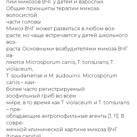
пии микозов ВЧГ у детей и взрослых.
Общие принципы терапии микоза
волосистой
части головы
Микоз ВЧГ может развиться в любом воз-
расте, но чаще встречается у детей школьного
воз-
раста. Основными возбудителями микоза ВЧГ
яв-
ляются Microsporum canis, T. tonsurans, T.
violaceum,
T. soudanense и M. audouinii. Microsporum
canis – наи-
более часто регистрируемый
зоофильный гриб во всем
мире, в то время как T. violaceum и T. tonsurans
– пре-
обладающие антропофильные агенты [1, 11]. В
совре-
менной клинической картине микоза ВЧГ
(tinea capitis)