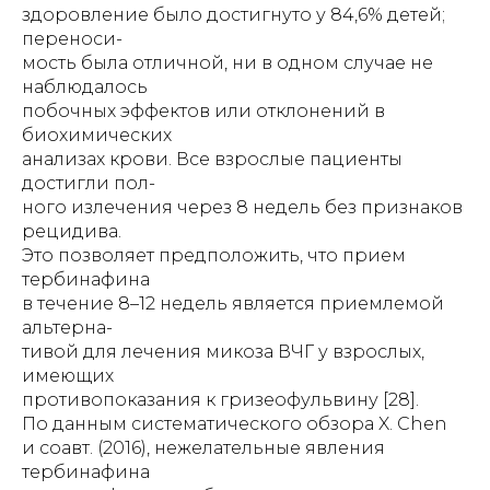
здоровление было достигнуто у 84,6% детей;
переноси-
мость была отличной, ни в одном случае не
наблюдалось
побочных эффектов или отклонений в
биохимических
анализах крови. Все взрослые пациенты
достигли пол-
ного излечения через 8 недель без признаков
рецидива.
Это позволяет предположить, что прием
тербинафина
в течение 8–12 недель является приемлемой
альтерна-
тивой для лечения микоза ВЧГ у взрослых,
имеющих
противопоказания к гризеофульвину [28].
По данным систематического обзора X. Chen
и соавт. (2016), нежелательные явления
тербинафина