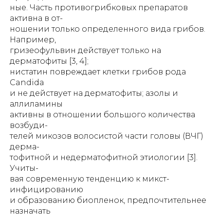
ные. Часть противогрибковых препаратов
активна в от-
ношении только определенного вида грибов.
Например,
гризеофульвин действует только на
дерматофиты [3, 4];
нистатин повреждает клетки грибов рода
Candida
и не действует на дерматофиты; азолы и
аллиламины
активны в отношении большого количества
возбуди-
телей микозов волосистой части головы (ВЧГ)
дерма-
тофитной и недерматофитной этиологии [3].
Учиты-
вая современную тенденцию к микст-
инфицированию
и образованию биопленок, предпочтительнее
назначать