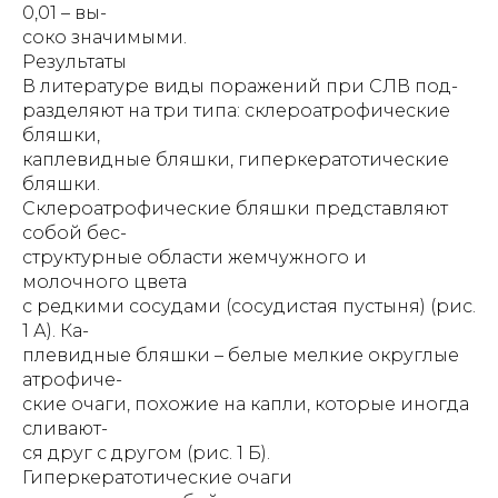
0,01 – вы-
соко значимыми.
Результаты
В литературе виды поражений при СЛВ под-
разделяют на три типа: склероатрофические
бляшки,
каплевидные бляшки, гиперкератотические
бляшки.
Склероатрофические бляшки представляют
собой бес-
структурные области жемчужного и
молочного цвета
с редкими сосудами (сосудистая пустыня) (рис.
1 А). Ка-
плевидные бляшки – белые мелкие округлые
атрофиче-
ские очаги, похожие на капли, которые иногда
сливают-
ся друг с другом (рис. 1 Б).
Гиперкератотические очаги