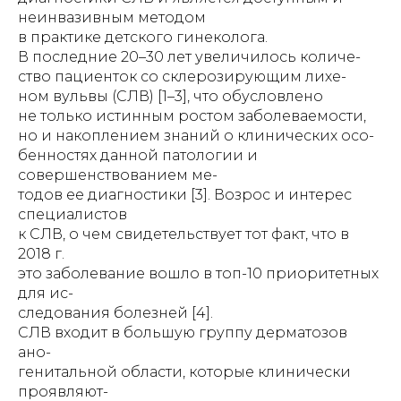
неинвазивным методом
в практике детского гинеколога.
В последние 20–30 лет увеличилось количе-
ство пациенток со склерозирующим лихе-
ном вульвы (СЛВ) [1–3], что обусловлено
не только истинным ростом заболеваемости,
но и накоплением знаний о клинических осо-
бенностях данной патологии и
совершенствованием ме-
тодов ее диагностики [3]. Возрос и интерес
специалистов
к СЛВ, о чем свидетельствует тот факт, что в
2018 г.
это заболевание вошло в топ-10 приоритетных
для ис-
следования болезней [4].
СЛВ входит в большую группу дерматозов
ано-
генитальной области, которые клинически
проявляют-