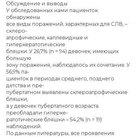
Обсуждение и выводы
У обследованных нами пациенток
обнаружены
все виды поражений, характерных для СЛВ, –
склеро-
атрофические, каплевидные и
гиперкератотические
бляшки. У 26,7% (n = 94) девочек, имеющих
большую
зону поражения, наблюдалось их сочетание. У
56,9% па-
циенток в периодах среднего, позднего
детства и пре-
пубертатном выявлены склероатрофические
бляшки,
а у девочек пубертатного возраста
преобладали гиперке-
ратотические бляшки – 54,2% (n = 19)
наблюдений.
По данным литературы, все проявления