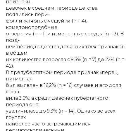
признаки.
девочек в среднем периоде детства
появились пери-
фолликулярные чешуйки (n = 4),
комедоноподобные
отверстия (n = 1) и измененные сосуды (n = 3). В
позд-
нем периоде детства доля этих трех признаков
в общем
их количестве возросла с 9,3% (n = 7) до 22% (n =
42).
В препубертатном периоде признак «перец
пигмента»
был выявлен в 16,2% (n = 16) случаев и его доля
соста-
вила 3,6%, а среди девочек пубертатного
периода она
увеличилась до 9,3% (n = 14). Однако во всех
группах
наиболее часто встречающимися
дерматоскопическими