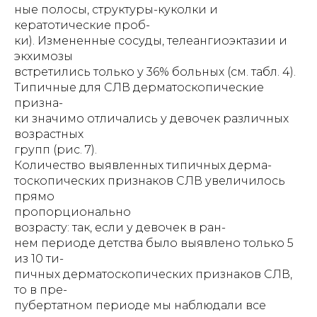
ные полосы, структуры-куколки и
кератотические проб-
ки). Измененные сосуды, телеангиоэктазии и
экхимозы
встретились только у 36% больных (см. табл. 4).
Типичные для СЛВ дерматоскопические
призна-
ки значимо отличались у девочек различных
возрастных
групп (рис. 7).
Количество выявленных типичных дерма-
тоскопических признаков СЛВ увеличилось
прямо
пропорционально
возрасту: так, если у девочек в ран-
нем периоде детства было выявлено только 5
из 10 ти-
пичных дерматоскопических признаков СЛВ,
то в пре-
пубертатном периоде мы наблюдали все