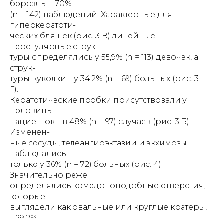
борозды – 70%
(n = 142) наблюдений. Характерные для
гиперкератоти-
ческих бляшек (рис. 3 В) линейные
нерегулярные струк-
туры определялись у 55,9% (n = 113) девочек, а
струк-
туры-куколки – у 34,2% (n = 69) больных (рис. 3
Г).
Кератотические пробки присутствовали у
половины
пациенток – в 48% (n = 97) случаев (рис. 3 Б).
Изменен-
ные сосуды, телеангиоэктазии и экхимозы
наблюдались
только у 36% (n = 72) больных (рис. 4).
Значительно реже
определялись комедоноподобные отверстия,
которые
выглядели как овальные или круглые кратеры,
– 29,2%