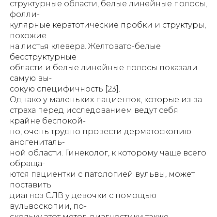
структурные области, белые линейные полосы,
фолли-
кулярные кератотические пробки и структуры,
похожие
на листья клевера. Желтовато-белые
бесструктурные
области и белые линейные полосы показали
самую вы-
сокую специфичность [23].
Однако у маленьких пациенток, которые из-за
страха перед исследованием ведут себя
крайне беспокой-
но, очень трудно провести дерматоскопию
аногениталь-
ной области. Гинеколог, к которому чаще всего
обраща-
ются пациентки с патологией вульвы, может
поставить
диагноз СЛВ у девочки с помощью
вульвоскопии, по-
скольку этот метод диагностики также