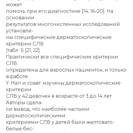
может
помочь при его диагностике [14, 16–20]. На
основании
результатов многочисленных исследований
установле-
ны специфические дерматоскопические
критерии СЛВ
(табл. 1) [21, 22].
Практически все специфические критерии
СЛВ
определены для взрослых пациенток, и только
в работе
Y. Han и соавт. изучены дерматоскопические
критерии
СЛВ у 42 девочек в возрасте от 3 до 14 лет.
Авторы сдела-
ли вывод, что наиболее частыми
дерматоскопическими
критериями СЛВ у детей были желтовато-
белые бес-