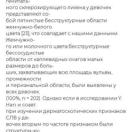
гениталь-
ного склерозирующего лихена у девочек
представляют со-
бой пятнистые бесструктурные области
жемчужно-белого
цвета [23], что совпадает с нашими данными.
Жемчужно-
го или молочного цвета бесструктурные
бессосудистые
области от каплевидных очагов малых
размеров до боль-
ших, захватывающих всю площадь вульвы,
промежности
и перианальной области, были выявлены у
всех девочек
(100%, n = 202). Однако если в исследовании Y.
Han и соавт.
при изучении дерматоскопических признаков
СЛВ у де-
вочек вторым по частоте признаком были
структуры-ку-