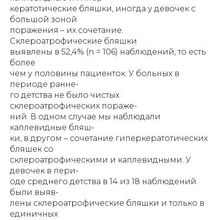
кератотические бляшки, иногда у девочек с
большой зоной
поражения – их сочетание.
Склероатрофические бляшки
выявлены в 52,4% (n = 106) наблюдений, то есть
более
чем у половины пациенток. У больных в
периоде ранне-
го детства не было чистых
склероатрофических пораже-
ний. В одном случае мы наблюдали
каплевидные бляш-
ки, в другом – сочетание гиперкератотических
бляшек со
склероатрофическими и каплевидными. У
девочек в пери-
оде среднего детства в 14 из 18 наблюдений
были выяв-
лены склероатрофические бляшки и только в
единичных