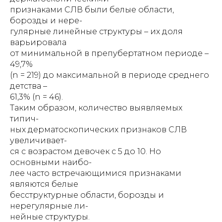
признаками СЛВ были белые области,
борозды и нере-
гулярные линейные структуры – их доля
варьировала
от минимальной в препубертатном периоде –
49,7%
(n = 219) до максимальной в периоде среднего
детства –
61,3% (n = 46).
Таким образом, количество выявляемых
типич-
ных дерматоскопических признаков СЛВ
увеличивает-
ся с возрастом девочек с 5 до 10. Но
основными наибо-
лее часто встречающимися признаками
являются белые
бесструктурные области, борозды и
нерегулярные ли-
нейные структуры.