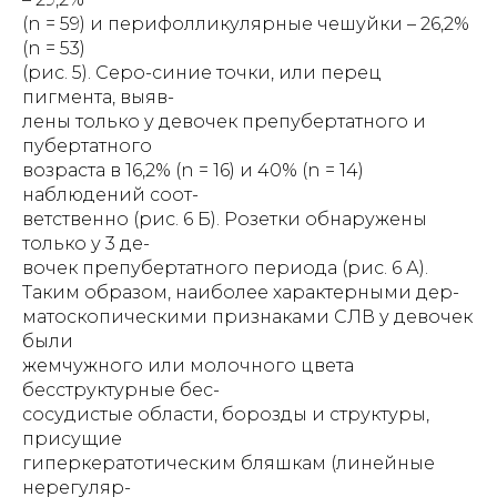
(n = 59) и перифолликулярные чешуйки – 26,2%
(n = 53)
(рис. 5). Серо-синие точки, или перец
пигмента, выяв-
лены только у девочек препубертатного и
пубертатного
возраста в 16,2% (n = 16) и 40% (n = 14)
наблюдений соот-
ветственно (рис. 6 Б). Розетки обнаружены
только у 3 де-
вочек препубертатного периода (рис. 6 А).
Таким образом, наиболее характерными дер-
матоскопическими признаками СЛВ у девочек
были
жемчужного или молочного цвета
бесструктурные бес-
сосудистые области, борозды и структуры,
присущие
гиперкератотическим бляшкам (линейные
нерегуляр-