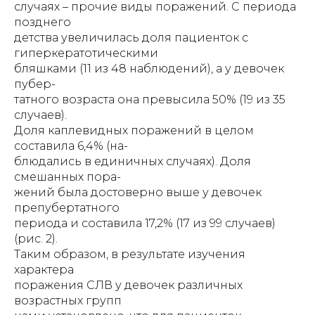
случаях – прочие виды поражений. С периода
позднего
детства увеличилась доля пациенток с
гиперкератотическими
бляшками (11 из 48 наблюдений), а у девочек
пубер-
татного возраста она превысила 50% (19 из 35
случаев).
Доля каплевидных поражений в целом
составила 6,4% (на-
блюдались в единичных случаях). Доля
смешанных пора-
жений была достоверно выше у девочек
препубертатного
периода и составила 17,2% (17 из 99 случаев)
(рис. 2).
Таким образом, в результате изучения
характера
поражения СЛВ у девочек различных
возрастных групп