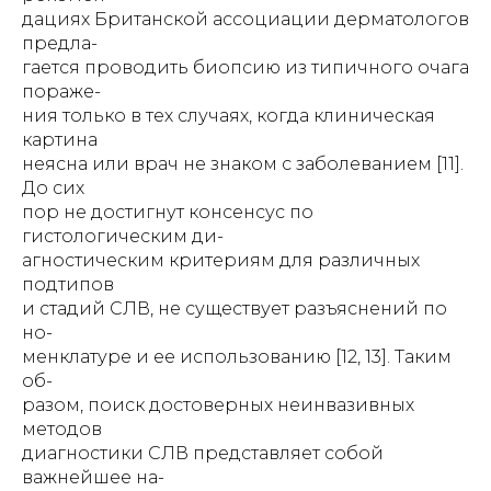
дациях Британской ассоциации дерматологов
предла-
гается проводить биопсию из типичного очага
пораже-
ния только в тех случаях, когда клиническая
картина
неясна или врач не знаком с заболеванием [11].
До сих
пор не достигнут консенсус по
гистологическим ди-
агностическим критериям для различных
подтипов
и стадий СЛВ, не существует разъяснений по
но-
менклатуре и ее использованию [12, 13]. Таким
об-
разом, поиск достоверных неинвазивных
методов
диагностики СЛВ представляет собой
важнейшее на-