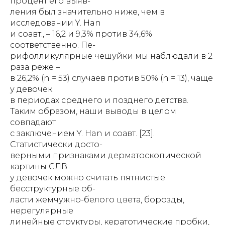
процент его выяв-
ления был значительно ниже, чем в
исследовании Y. Han
и соавт., – 16,2 и 9,3% против 34,6%
соответственно. Пе-
рифолликулярные чешуйки мы наблюдали в 2
раза реже –
в 26,2% (n = 53) случаев против 50% (n = 13), чаще
у девочек
в периодах среднего и позднего детства.
Таким образом, наши выводы в целом
совпадают
с заключением Y. Han и соавт. [23].
Статистически досто-
верными признаками дерматоскопической
картины СЛВ
у девочек можно считать пятнистые
бесструктурные об-
ласти жемчужно-белого цвета, борозды,
нерегулярные
линейные структуры, кератотические пробки,