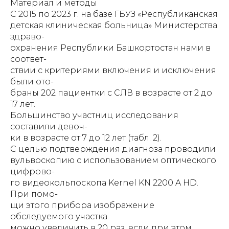
Материал и методы
С 2015 по 2023 г. на базе ГБУЗ «Республиканская
детская клиническая больница» Министерства
здраво-
охранения Республики Башкортостан нами в
соответ-
ствии с критериями включения и исключения
были ото-
браны 202 пациентки с СЛВ в возрасте от 2 до
17 лет.
Большинство участниц исследования
составили девоч-
ки в возрасте от 7 до 12 лет (табл. 2).
С целью подтверждения диагноза проводили
вульвоскопию с использованием оптического
цифрово-
го видеокольпоскопа Kernel KN 2200 A HD.
При помо-
щи этого прибора изображение
обследуемого участка
можно увеличить в 20 раз, если при этом