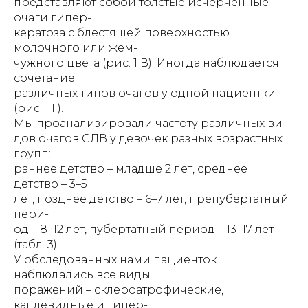
представляют собой толстые исчерченные
очаги гипер-
кератоза с блестящей поверхностью
молочного или жем-
чужного цвета (рис. 1 В). Иногда наблюдается
сочетание
различных типов очагов у одной пациентки
(рис. 1 Г).
Мы проанализировали частоту различных ви-
дов очагов СЛВ у девочек разных возрастных
групп:
раннее детство – младше 2 лет, среднее
детство – 3–5
лет, позднее детство – 6–7 лет, препубертатный
пери-
од – 8–12 лет, пубертатный период – 13–17 лет
(табл. 3).
У обследованных нами пациенток
наблюдались все виды
поражений – склероатрофические,
каплевидные и гипер-