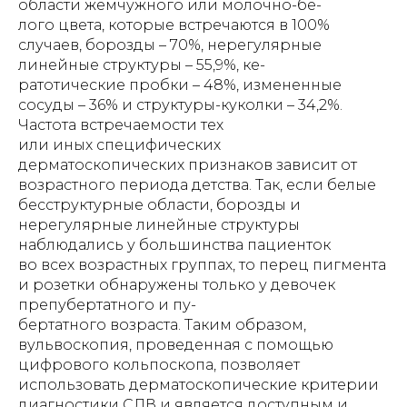
области жемчужного или молочно-бе-
лого цвета, которые встречаются в 100%
случаев, борозды – 70%, нерегулярные
линейные структуры – 55,9%, ке-
ратотические пробки – 48%, измененные
сосуды – 36% и структуры-куколки – 34,2%.
Частота встречаемости тех
или иных специфических
дерматоскопических признаков зависит от
возрастного периода детства. Так, если белые
бесструктурные области, борозды и
нерегулярные линейные структуры
наблюдались у большинства пациенток
во всех возрастных группах, то перец пигмента
и розетки обнаружены только у девочек
препубертатного и пу-
бертатного возраста. Таким образом,
вульвоскопия, проведенная с помощью
цифрового кольпоскопа, позволяет
использовать дерматоскопические критерии
диагностики СЛВ и является доступным и