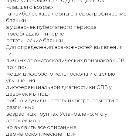
нами установлено, что для пациенток
младшего возрас-
та наиболее характерны склероатрофические
бляшки,
а у девочек пубертатного периода
преобладают гиперке-
ратотические бляшки.
Для определения возможностей выявления
ти-
пичных дерматоскопических признаков СЛВ
при по-
мощи цифрового кольпоскопа и с целью
улучшения
дифференциальной диагностики СЛВ у
девочек мы под-
робно изучили частоту их встречаемости в
различных
возрастных группах. Установлено, что у
девочек мож-
но выявить все описанные
дерматоскопические при-