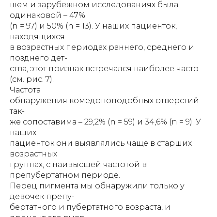
шем и зарубежном исследованиях была
одинаковой – 47%
(n = 97) и 50% (n = 13). У наших пациенток,
находящихся
в возрастных периодах раннего, среднего и
позднего дет-
ства, этот признак встречался наиболее часто
(см. рис. 7).
Частота
обнаружения комедоноподобных отверстий
так-
же сопоставима – 29,2% (n = 59) и 34,6% (n = 9). У
наших
пациенток они выявлялись чаще в старших
возрастных
группах, с наивысшей частотой в
препубертатном периоде.
Перец пигмента мы обнаружили только у
девочек препу-
бертатного и пубертатного возраста, и