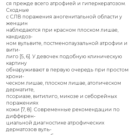
ся прежде всего атрофией и гиперкератозом.
Сходные
с СЛВ поражения аногенитальной области у
женщин
наблюдаются при красном плоском лишае,
кандидоз-
ном вульвите, постменопаузальной атрофии и
вити-
лиго [5, 6]. У девочек подобную клиническую
картину
обнаруживают в первую очередь при простом
хрони-
ческом лишае, плоском лишае, атопическом
дерматите,
псориазе, витилиго, микозе и себорейных
поражениях
кожи [7, 8]. Современные рекомендации по
дифферен-
циальной диагностике атрофических
дерматозов вуль-