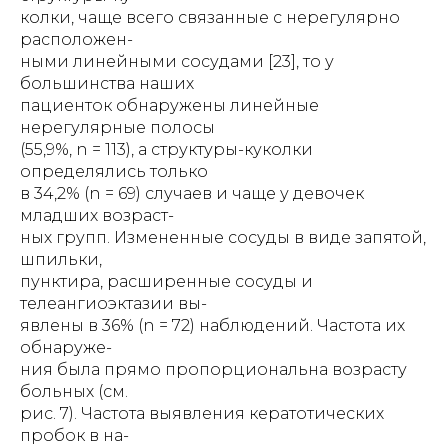
колки, чаще всего связанные с нерегулярно
расположен-
ными линейными сосудами [23], то у
большинства наших
пациенток обнаружены линейные
нерегулярные полосы
(55,9%, n = 113), а структуры-куколки
определялись только
в 34,2% (n = 69) случаев и чаще у девочек
младших возраст-
ных групп. Измененные сосуды в виде запятой,
шпильки,
пунктира, расширенные сосуды и
телеангиоэктазии вы-
явлены в 36% (n = 72) наблюдений. Частота их
обнаруже-
ния была прямо пропорциональна возрасту
больных (см.
рис. 7). Частота выявления кератотических
пробок в на-