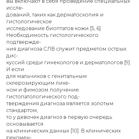
вы включают в себя проведение специальных
иссле-
дований, таких как дерматоскопия и
гистологическое
исследование биоптатов кожи [5, 6].
Необходимость гистологического
подтвержде-
ния диагноза СЛВ служит предметом острых
дис-
куссий среди гинекологов и дерматологов [9].
И если
для мальчиков с генитальным
склерозирующим лихе-
ном и фимозом получение
гистопатологического под-
тверждения диагноза является золотым
стандартом,
то у девочек диагноз в первую очередь
основывается
на клинических данных [10]. В клинических
рекомен-