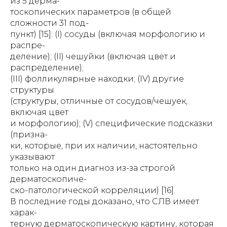
из 5 дерма-
тоскопических параметров (в общей
сложности 31 под-
пункт) [15]: (I) сосуды (включая морфологию и
распре-
деление); (II) чешуйки (включая цвет и
распределение);
(III) фолликулярные находки; (IV) другие
структуры
(структуры, отличные от сосудов/чешуек,
включая цвет
и морфологию); (V) специфические подсказки
(призна-
ки, которые, при их наличии, настоятельно
указывают
только на один диагноз из-за строгой
дерматоскопиче-
ско-патологической корреляции) [16].
В последние годы доказано, что СЛВ имеет
харак-
терную дерматоскопическую картину, которая