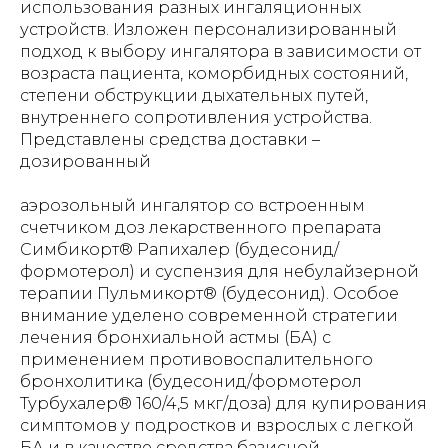
использования разных ингаляционных
устройств. Изложен персонализированный
подход к выбору ингалятора в зависимости от
возраста пациента, коморбидных состояний,
степени обструкции дыхательных путей,
внутреннего сопротивления устройства.
Представлены средства доставки –
дозированный
аэрозольный ингалятор со встроенным
счетчиком доз лекарственного препарата
Симбикорт® Рапихалер (будесонид/
формотерол) и суспензия для небулайзерной
терапии Пульмикорт® (будесонид). Особое
внимание уделено современной стратегии
лечения бронхиальной астмы (БА) с
применением противовоспалительного
бронхолитика (будесонид/формотерол
Турбухалер® 160/4,5 мкг/доза) для купирования
симптомов у подростков и взрослых с легкой
БА и в качестве средства базисной