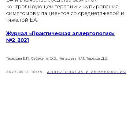
контролирующей терапии и купирования
симптомов у пациентов со среднетяжелой и
тяжелой БА.
Журнал «Практическая аллергология»
№2_2021
Терехова Е.П., Себекина О.В., Ненашева Н.М., Терехов Д.В.
2023-05-01 10:39
АЛЛЕРГОЛОГИЯ И ИММУНОЛОГИЯ
Tilda
Made on