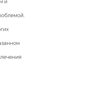
м и
роблемой.
огих
казанном
 лечения