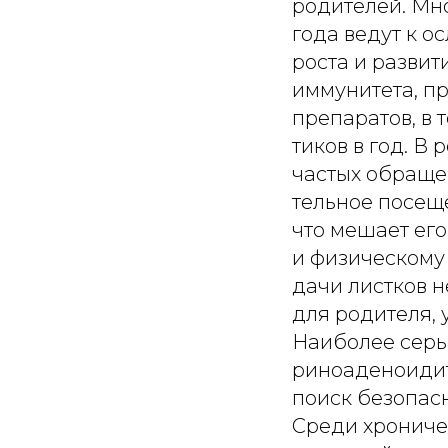
родителей. Мн
года ведут к о
роста и развит
иммунитета, п
препаратов, в 
тиков в год. В
частых обраще
тельное посещ
что мешает ег
и физическому 
дачи листков 
для родителя, 
Наиболее серь
риноаденоидит
поиск безопас
Среди хрониче