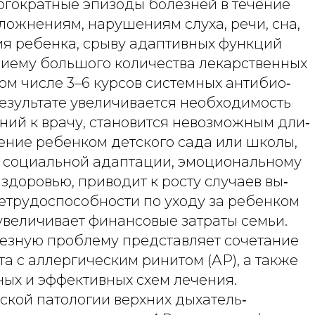
огократные эпизоды болезней в течение
сложнениям, нарушениям слуха, речи, сна,
ия ребенка, срыву адаптивных функций
риему большого количества лекарственных
том числе 3–6 курсов системных антибио‑
 результате увеличивается необходимость
ний к врачу, становится невозможным дли‑
ение ребенком детского сада или школы,
о социальной адаптации, эмоциональному
здоровью, приводит к росту случаев вы‑
нетрудоспособности по уходу за ребенком
увеличивает финансовые затраты семьи.
езную проблему представляет сочетание
а с аллергическим ринитом (АР), а также
ных и эффективных схем лечения.
ской патологии верхних дыхатель‑