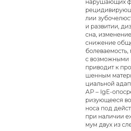
нарушающих ф
рецидивирующи
лии зубочелюст
и развитии, ди
сна, изменение
снижение обще
болеваемость,
с возможными 
приводит к про
шенным матери
циальной адап
АР – IgE-опоср
ризующееся во
носа под дейст
при наличии еж
мум двух из с