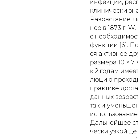
инфекции, респ
клинически зна
Разрастание л
ное в 1873 г. 
с необходимос
функции [6]. 
ся активнее др
размера 10 × 7 ×
к 2 годам име
люцию проходит
практике дост
данных возраст
так и уменьшен
использование
Дальнейшее ст
чески узкой де