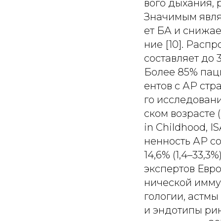
вого дыхания, р
Значимым являе
ет БА и снижае
ние [10]. Расп
составляет до 3
Более 85% паци
ентов с АР стр
го исследовани
ском возрасте (
in Childhood, 
ненность АР сос
14,6% (1,4–33,3
экспертов Евр
нической имму
гологии, астм
и эндотипы рин