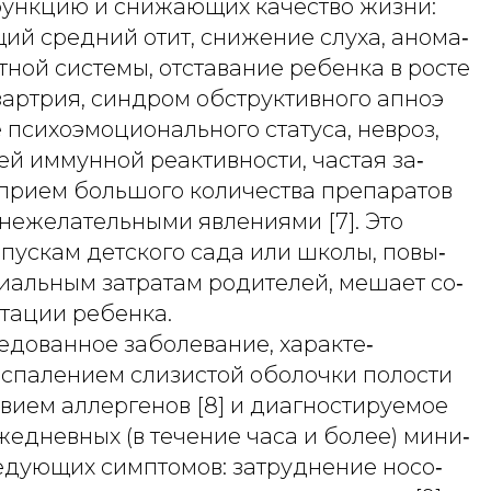
ункцию и снижающих качество жизни:
й средний отит, снижение слуха, анома‑
ной системы, отставание ребенка в росте
зартрия, синдром обструктивного апноэ
 психоэмоционального статуса, невроз,
й иммунной реактивности, частая за‑
 прием большого количества препаратов
нежелательными явлениями [7]. Это
пускам детского сада или школы, повы‑
альным затратам родителей, мешает со‑
тации ребенка.
едованное заболевание, характе‑
спалением слизистой оболочки полости
вием аллергенов [8] и диагностируемое
едневных (в течение часа и более) мини‑
ледующих симптомов: затруднение носо‑