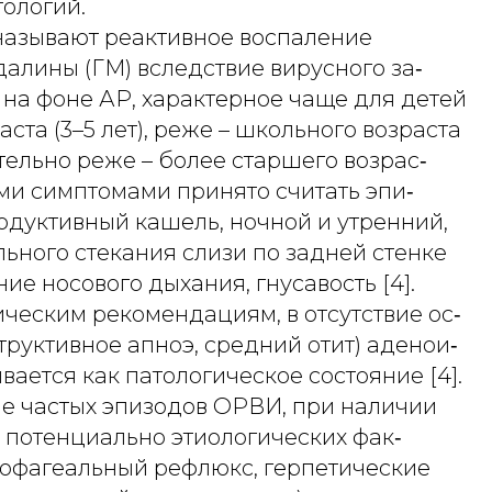
ологий.
азывают реактивное воспаление
алины (ГМ) вследствие вирусного за‑
 на фоне АР, характерное чаще для детей
ста (3–5 лет), реже – школьного возраста
чительно реже – более старшего возрас‑
ыми симптомами принято считать эпи‑
одуктивный кашель, ночной и утренний,
льного стекания слизи по задней стенке
ние носового дыхания, гнусавость [4].
ческим рекомендациям, в отсутствие ос‑
руктивное апноэ, средний отит) аденои‑
вается как патологическое состояние [4].
ае частых эпизодов ОРВИ, при наличии
 потенциально этиологических фак‑
эзофагеальный рефлюкс, герпетические