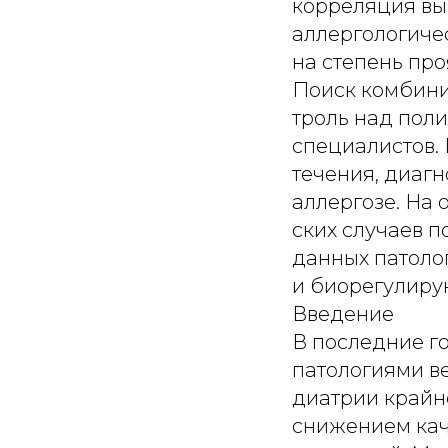
корреляция вы
аллергологиче
на степень пр
Поиск комбини
троль над пол
специалистов.
течения, диаг
аллергозе. На 
ских случаев 
данных патоло
и биорегулиру
Введение
В последние г
патологиями ве
диатрии крайне
снижением каче