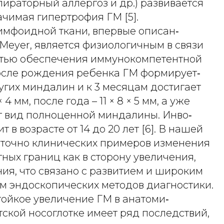
ираторный аллергоз и др.) развивается
чимая гипертрофия ГМ [5].
имфоидной ткани, впервые описан‑
W. Meyer, является физиологичным в связи
тью обеспечения иммунокомпетентной
После рождения ребенка ГМ формирует‑
угих миндалин и к 3 месяцам достигает
 4 мм, после года – 11 × 8 × 5 мм, а уже
ет вид полноценной миндалины. Инво‑
 в возрасте от 14 до 20 лет [6]. В нашей
аточно клинических примеров изменения
ных границ как в сторону увеличения,
ия, что связано с развитием и широким
м эндоскопических методов диагностики.
ойкое увеличение ГМ в анатоми‑
тской носоглотке имеет ряд последствий,