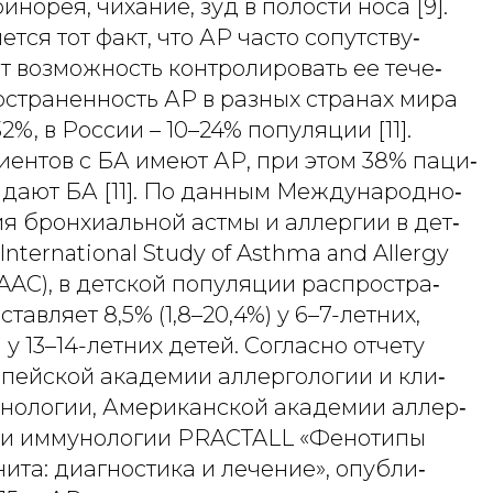
инорея, чихание, зуд в полости носа [9].
тся тот факт, что АР часто сопутству‑
т возможность контролировать ее тече‑
ространенность АР в разных странах мира
2%, в России – 10–24% популяции [11].
ентов с БА имеют АР, при этом 38% паци‑
адают БА [11]. По данным Международно‑
я бронхиальной астмы и аллергии в дет‑
International Study of Asthma and Allergy
ISAAC), в детской популяции распростра‑
тавляет 8,5% (1,8–20,4%) у 6–7-летних,
%) у 13–14-летних детей. Согласно отчету
опейской академии аллергологии и кли‑
нологии, Американской академии аллер‑
ы и иммунологии PRACTALL «Фенотипы
ита: диагностика и лечение», опубли‑