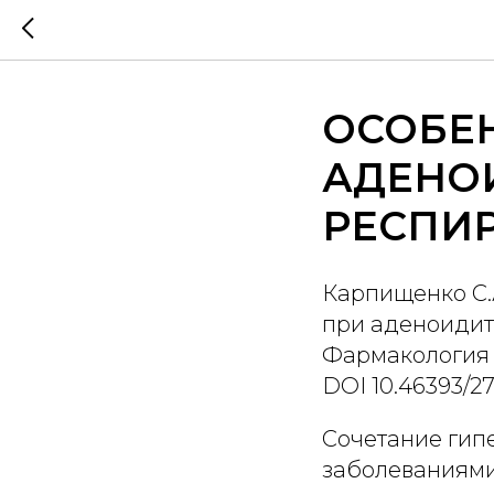
ОСОБЕ
АДЕНОИ
РЕСПИ
Карпищенко С.
при аденоидит
Фармакология &
DOI 10.46393/2
Cочетание гип
заболеваниями