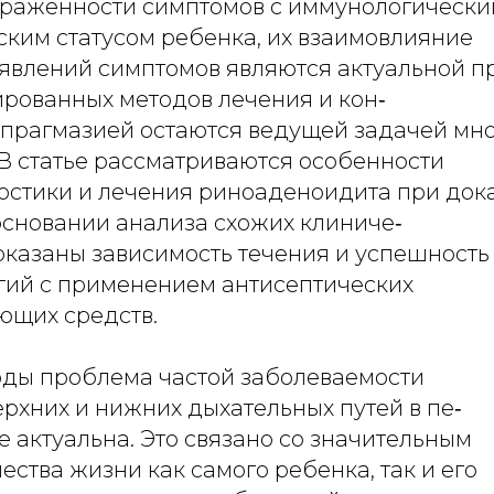
раженности симптомов c иммунологически
ским статусом ребенка, их взаимовлияние
оявлений симптомов являются актуальной п
рованных методов лечения и кон‑
ипрагмазией остаются ведущей задачей мн
 В статье рассматриваются особенности
ностики и лечения риноаденоидита при до
основании анализа схожих клиниче‑
показаны зависимость течения и успешность
гий с применением антисептических
ющих средств.
оды проблема частой заболеваемости
рхних и нижних дыхательных путей в пе‑
 актуальна. Это связано со значительным
ства жизни как самого ребенка, так и его