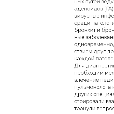
ных путей вед
аденоидов (ГА)
вирусные инфе
среди патолог
бронхит и брон
ные заболеван
одновременно,
ствием друг др
каждой патолог
Для диагности
необходим меж
влечение педиа
пульмонолога 
других специал
стрировали вза
тронули вопро