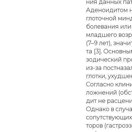
ния данных пат
Аденоидитом н
глоточной минд
болевания или
младшего возра
(7–9 лет), зна
та [3]. Основн
зодический пр
из-за постназа
глотки, ухудше
Согласно клини
ложнений (обст
дит не расцени
Однако в случ
сопутствующих
торов (гастро