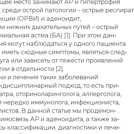
ущее место занимают АР и гипертрофия
, среди острой патологии – острые респира
кции (ОРВИ) и аденоидит,
ии нижних дыхательных путей – острый
хиальная астма (БА) [1]. При этом дан‑
ия могут наблюдаться у одного пациента
 иметь сходные симптомы, являться след‑
уга или зависеть от тяжести проявлений
ии в отдельности [2].
ки и лечения таких заболеваний
дисциплинарный подход, то есть при‑
тра, оториноларинголога, аллерголога,
и нередко иммунолога, инфекциониста,
истов. В данной статье мы продемон‑
имосвязь АР и аденоидита, а также за‑
сы классификации, диагностики и лече‑