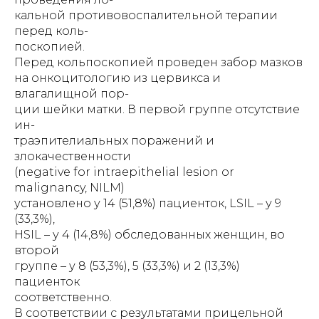
кальной противовоспалительной терапии
перед коль-
поскопией.
Перед кольпоскопией проведен забор мазков
на онкоцитологию из цервикса и
влагалищной пор-
ции шейки матки. В первой группе отсутствие
ин-
траэпителиальных поражений и
злокачественности
(negative for intraepithelial lesion or
malignancy, NILM)
установлено у 14 (51,8%) пациенток, LSIL – у 9
(33,3%),
HSIL – у 4 (14,8%) обследованных женщин, во
второй
группе – у 8 (53,3%), 5 (33,3%) и 2 (13,3%)
пациенток
соответственно.
В соответствии с результатами прицельной