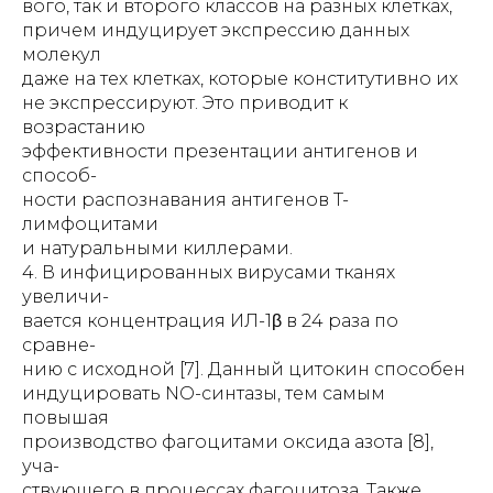
вого, так и второго классов на разных клетках,
причем индуцирует экспрессию данных
молекул
даже на тех клетках, которые конститутивно их
не экспрессируют. Это приводит к
возрастанию
эффективности презентации антигенов и
способ-
ности распознавания антигенов T-
лимфоцитами
и натуральными киллерами.
4. В инфицированных вирусами тканях
увеличи-
вается концентрация ИЛ-1β в 24 раза по
сравне-
нию с исходной [7]. Данный цитокин способен
индуцировать NO-синтазы, тем самым
повышая
производство фагоцитами оксида азота [8],
уча-
ствующего в процессах фагоцитоза. Также