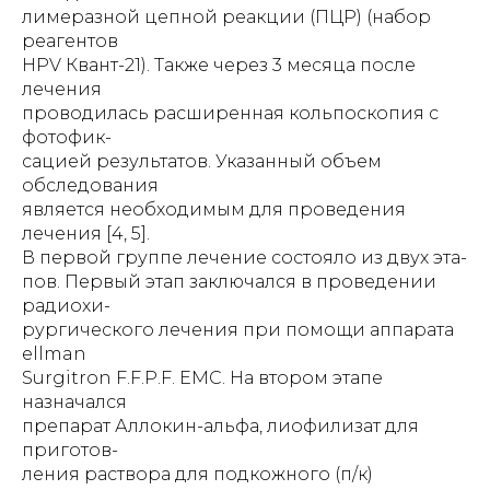
лимеразной цепной реакции (ПЦР) (набор
реагентов
HPV Квант-21). Также через 3 месяца после
лечения
проводилась расширенная кольпоскопия с
фотофик-
сацией результатов. Указанный объем
обследования
является необходимым для проведения
лечения [4, 5].
В первой группе лечение состояло из двух эта-
пов. Первый этап заключался в проведении
радиохи-
рургического лечения при помощи аппарата
ellman
Surgitron F.F.P.F. EMC. На втором этапе
назначался
препарат Аллокин-альфа, лиофилизат для
приготов-
ления раствора для подкожного (п/к)