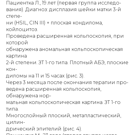
Пациентка Л., 19 лет (первая группа исследо-
вания). Диагноз: дисплазия шейки матки 3-й
степе-
ни (HSIL, CIN III) + плоская кондилома,
койлоцитоз.
Проведена расширенная кольпоскопия, при
которой
обнаружена аномальная кольпоскопическая
картина
2-й степени. ЗТ 1-го типа. Плотный АБЭ, плоские
кон-
диломы на 11 и 15 часах (рис. 3).
Через 3 месяца после окончания терапии про-
ведена расширенная кольпоскопия,
обнаружена нор-
мальная кольпоскопическая картина. ЗТ 1-го
типа.
Многослойный плоский, метапластический,
цилин-
дрический эпителий (рис. 4).