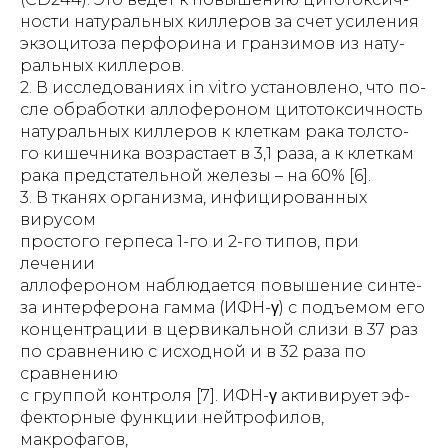
ности натуральных киллеров за счет усиления
экзоцитоза перфорина и гранзимов из нату-
ральных киллеров.
2. В исследованиях in vitro установлено, что по-
сле обработки аллофероном цитотоксичность
натуральных киллеров к клеткам рака толсто-
го кишечника возрастает в 3,1 раза, а к клеткам
рака предстательной железы – на 60% [6].
3. В тканях организма, инфицированных
вирусом
простого герпеса 1-го и 2-го типов, при
лечении
аллофероном наблюдается повышение синте-
за интерферона гамма (ИФН-γ) с подъемом его
концентрации в цервикальной слизи в 37 раз
по сравнению с исходной и в 32 раза по
сравнению
с группой контроля [7]. ИФН-γ активирует эф-
фекторные функции нейтрофилов,
макрофагов,