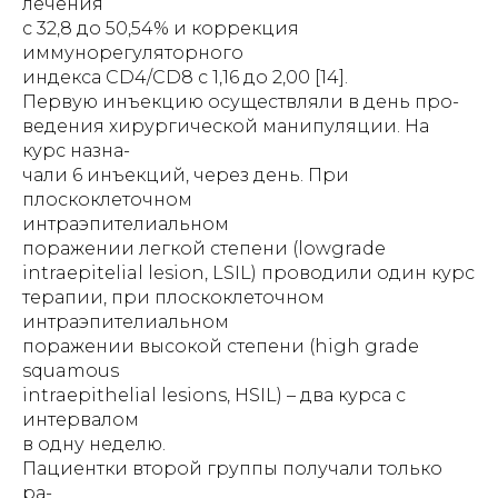
лечения
с 32,8 до 50,54% и коррекция
иммунорегуляторного
индекса CD4/CD8 с 1,16 до 2,00 [14].
Первую инъекцию осуществляли в день про-
ведения хирургической манипуляции. На
курс назна-
чали 6 инъекций, через день. При
плоскоклеточном
интраэпителиальном
поражении легкой степени (lowgrade
intraepitelial lesion, LSIL) проводили один курс
терапии, при плоскоклеточном
интраэпителиальном
поражении высокой степени (high grade
squamous
intraepithelial lesions, HSIL) – два курса с
интервалом
в одну неделю.
Пациентки второй группы получали только
ра-