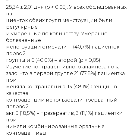
–
28,34 ± 2,01 дня (р > 0,05). У всех обследованных
па-
циенток обеих групп менструации были
регулярные
и умеренные по количеству. Умеренно
болезненные
менструации отмечали 11 (40,7%) пациенток
первой
группы и 6 (40,0%) – второй (р > 0,05).
Изучение контрацептивного анамнеза пока-
зало, что в первой группе 21 (77,8%) пациентка
при
меняла контрацепцию: 13 (48,1%) женщин в
качестве
контрацепции использовали прерванный
половой
акт, 5 (18,5%) – презерватив, 3 (11,1%) пациентки
при-
нимали комбинированные оральные
контрацептивы.