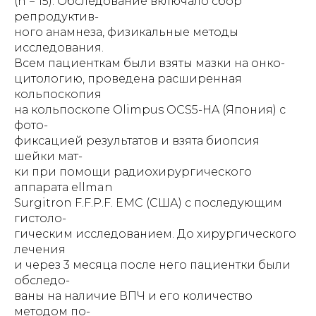
(n = 15). Обследование включало сбор
репродуктив-
ного анамнеза, физикальные методы
исследования.
Всем пациенткам были взяты мазки на онко-
цитологию, проведена расширенная
кольпоскопия
на кольпоскопе Olimpus OCS5-HA (Япония) с
фото-
фиксацией результатов и взята биопсия
шейки мат-
ки при помощи радиохирургического
аппарата ellman
Surgitron F.F.P.F. EMC (США) с последующим
гистоло-
гическим исследованием. До хирургического
лечения
и через 3 месяца после него пациентки были
обследо-
ваны на наличие ВПЧ и его количество
методом по-