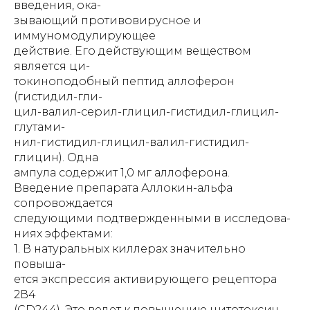
введения, ока-
зывающий противовирусное и
иммуномодулирующее
действие. Его действующим веществом
является ци-
токиноподобный пептид аллоферон
(гистидил-гли-
цил-валил-серил-глицил-гистидил-глицил-
глутами-
нил-гистидил-глицил-валил-гистидил-
глицин). Одна
ампула содержит 1,0 мг аллоферона.
Введение препарата Аллокин-альфа
сопровождается
следующими подтвержденными в исследова-
ниях эффектами:
1. В натуральных киллерах значительно
повыша-
ется экспрессия активирующего рецептора
2В4
(CD244). Это ведет к повышению цитотоксич-