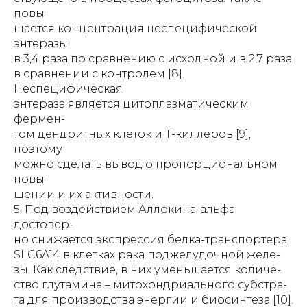
повы-
шается концентрация неспецифической
энтеразы
в 3,4 раза по сравнению с исходной и в 2,7 раза
в сравнении с контролем [8].
Неспецифическая
энтераза является цитоплазматическим
фермен-
том дендритных клеток и Т-киллеров [9],
поэтому
можно сделать вывод о пропорциональном
повы-
шении и их активности.
5. Под воздействием Аллокина-альфа
достовер-
но снижается экспрессия белка-транспортера
SLC6A14 в клетках рака поджелудочной желе-
зы. Как следствие, в них уменьшается количе-
ство глутамина – митохондриального субстра-
та для производства энергии и биосинтеза [10].