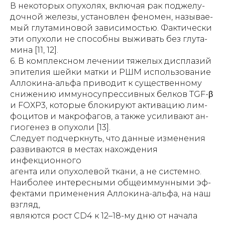
В некоторых опухолях, включая рак поджелу-
дочной железы, установлен феномен, называе-
мый глутаминовой зависимостью. Фактически
эти опухоли не способны выживать без глута-
мина [11, 12].
6. В комплексном лечении тяжелых дисплазий
эпителия шейки матки и РШМ использование
Аллокина-альфа приводит к существенному
снижению иммуносупрессивных белков TGF-β
и FOXP3, которые блокируют активацию лим-
фоцитов и макрофагов, а также усиливают ан-
гиогенез в опухоли [13].
Следует подчеркнуть, что данные изменения
развиваются в местах нахождения
инфекционного
агента или опухолевой ткани, а не системно.
Наиболее интересными общеиммунными эф-
фектами применения Аллокина-альфа, на наш
взгляд,
являются рост CD4 к 12–18-му дню от начала