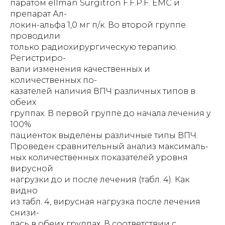
паратом ellman Surgitron F.F.P.F. EMC и
препарат Ал-
локин-альфа 1,0 мг п/к. Во второй группе
проводили
только радиохирургическую терапию.
Регистриро-
вали изменения качественных и
количественных по-
казателей наличия ВПЧ различных типов в
обеих
группах. В первой группе до начала лечения у
100%
пациенток выделены различные типы ВПЧ.
Проведен сравнительный анализ максималь-
ных количественных показателей уровня
вирусной
нагрузки до и после лечения (табл. 4). Как
видно
из табл. 4, вирусная нагрузка после лечения
снизи-
лась в обеих группах. В соответствии с