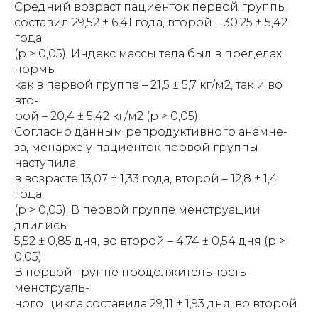
Средний возраст пациенток первой группы
составил 29,52 ± 6,41 года, второй – 30,25 ± 5,42
года
(р > 0,05). Индекс массы тела был в пределах
нормы
как в первой группе – 21,5 ± 5,7 кг/м2, так и во
вто-
рой – 20,4 ± 5,42 кг/м2 (р > 0,05).
Согласно данным репродуктивного анамне-
за, менархе у пациенток первой группы
наступила
в возрасте 13,07 ± 1,33 года, второй – 12,8 ± 1,4
года
(р > 0,05). В первой группе менструации
длились
5,52 ± 0,85 дня, во второй – 4,74 ± 0,54 дня (р >
0,05).
В первой группе продолжительность
менструаль-
ного цикла составила 29,11 ± 1,93 дня, во второй