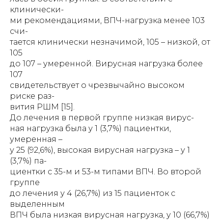
клинически-
ми рекомендациями, ВПЧ-нагрузка менее 103
счи-
тается клинически незначимой, 105 – низкой, от
105
до 107 – умеренной. Вирусная нагрузка более
107
свидетельствует о чрезвычайно высоком
риске раз-
вития РШМ [15].
До лечения в первой группе низкая вирус-
ная нагрузка была у 1 (3,7%) пациентки,
умеренная –
у 25 (92,6%), высокая вирусная нагрузка – у 1
(3,7%) па-
циентки с 35-м и 53-м типами ВПЧ. Во второй
группе
до лечения у 4 (26,7%) из 15 пациенток с
выделенным
ВПЧ была низкая вирусная нагрузка, у 10 (66,7%)