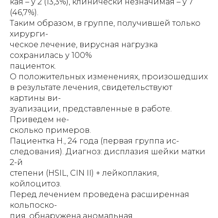
кая – у 2 (13,3%), клинически незначимая – у 7
(46,7%).
Таким образом, в группе, получившей только
хирурги-
ческое лечение, вирусная нагрузка
сохранилась у 100%
пациенток.
О положительных изменениях, произошедших
в результате лечения, свидетельствуют
картины ви-
зуализации, представленные в работе.
Приведем не-
сколько примеров.
Пациентка Н., 24 года (первая группа ис-
следования). Диагноз: дисплазия шейки матки
2-й
степени (HSIL, CIN II) + лейкоплакия,
койлоцитоз.
Перед лечением проведена расширенная
кольпоско-
пия, обнаружена аномальная