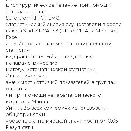
диохирургическое лечение при помощи
аппарата ellman
Surgitron F.F.P.F. EMC.
Статистический анализ осуществляли в среде
пакета STATISTICA 13.3 (Tibco, США) и Microsoft
Excel
2016. Использовали методы описательной
статисти-
ки, сравнительный анализ данных,
непараметрические
методы математической статистики.
Статистическую
значимость отличий показателей в группах
оценива-
ли при помощи непараметрического
критерия Манна–
Уитни. Во всех критериях использовали
общепринятый
уровень статистической значимости р < 0,05.
Результаты