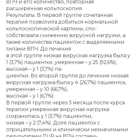
ВПЧ и его количество, повторная
расширенная кольпоскопия.
Результаты. В первой группе сочетанная
терапия позволила добиться нормальной
кольпоскопической картины, спо-
собствовала снижению вирусной нагрузки, а
также количества пациенток с выделяемыми
типами ВПЧ. До лечения
в этой группе низкая вирусная нагрузка была у
1 (3,7%) пациентки, умеренная – у 25 (92,6%),
высокая – у 1 (3,7%) па-
циентки. Во второй группе до лечения низкая
вирусная нагрузка была у 4 (26,7%) пациенток,
умеренная – у 10 (66,7%),
высокая – у 1 (6,7%).
В первой группе через 3 месяца после курса
терапии умеренная вирусная нагрузка
сохранилась у 1 (3,7%) пациентки,
низкая – у 2 (7,4%). Доля пациенток с
отрицательными и клинически незначимыми
результатами ПЦР на ВПЧ состави-