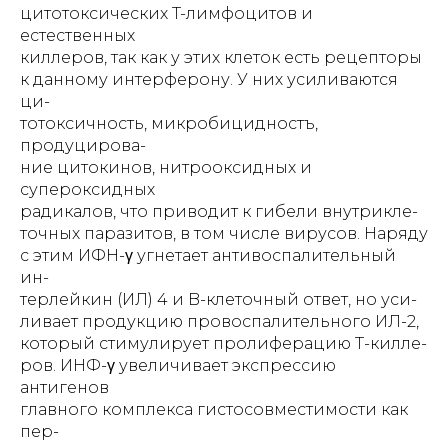
цитотоксических T-лимфоцитов и
естественных
киллеров, так как у этих клеток есть рецепторы
к данному интерферону. У них усиливаются
ци-
тотоксичность, микробицидностъ,
продуцирова-
ние цитокинов, нитрооксидных и
супероксидных
радикалов, что приводит к гибели внутрикле-
точных паразитов, в том числе вирусов. Наряду
с этим ИФН-γ угнетает антивоспалительный
ин-
терлейкин (ИЛ) 4 и B-клеточный ответ, но уси-
ливает продукцию провоспалительного ИЛ-2,
который стимулирует пролиферацию Т-килле-
ров. ИНФ-γ увеличивает экспрессию
антигенов
главного комплекса гистосовместимости как
пер-