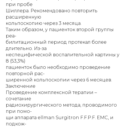
при пробе
Шиллера. Рекомендовано повторить
расширенную
кольпоскопию через 3 месяца.
Таким образом, у пациенток второй группы
реа-
билитационный период протекал более
длительно. Из-за
неспецифической воспалительной картины у
8 (53,3%)
пациенток было необходимо проведение
повторной рас-
ширенной кольпоскопии через 6 месяцев.
Заключение
Проведение комплексной терапии –
сочетание
радиохирургического метода, проводимого
при помо-
щи аппарата ellman Surgitron F.F.P.F. EMC, и
подкож-