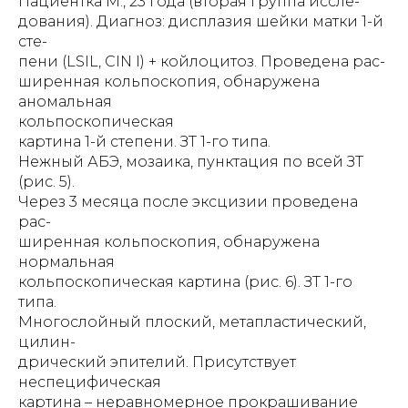
Пациентка М., 23 года (вторая группа иссле-
дования). Диагноз: дисплазия шейки матки 1-й
сте-
пени (LSIL, CIN I) + койлоцитоз. Проведена рас-
ширенная кольпоскопия, обнаружена
аномальная
кольпоскопическая
картина 1-й степени. ЗТ 1-го типа.
Нежный АБЭ, мозаика, пунктация по всей ЗТ
(рис. 5).
Через 3 месяца после эксцизии проведена
рас-
ширенная кольпоскопия, обнаружена
нормальная
кольпоскопическая картина (рис. 6). ЗТ 1-го
типа.
Многослойный плоский, метапластический,
цилин-
дрический эпителий. Присутствует
неспецифическая
картина – неравномерное прокрашивание