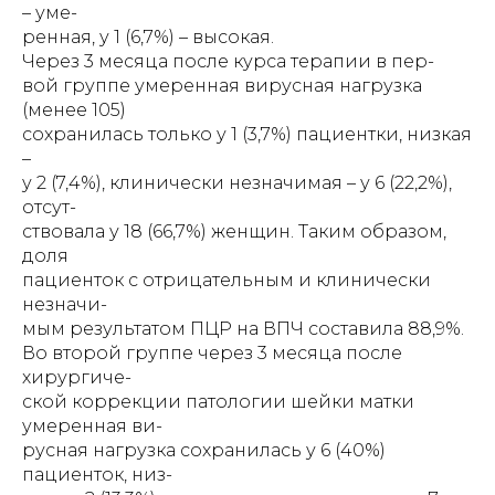
– уме-
ренная, у 1 (6,7%) – высокая.
Через 3 месяца после курса терапии в пер-
вой группе умеренная вирусная нагрузка
(менее 105)
сохранилась только у 1 (3,7%) пациентки, низкая
–
у 2 (7,4%), клинически незначимая – у 6 (22,2%),
отсут-
ствовала у 18 (66,7%) женщин. Таким образом,
доля
пациенток с отрицательным и клинически
незначи-
мым результатом ПЦР на ВПЧ составила 88,9%.
Во второй группе через 3 месяца после
хирургиче-
ской коррекции патологии шейки матки
умеренная ви-
русная нагрузка сохранилась у 6 (40%)
пациенток, низ-