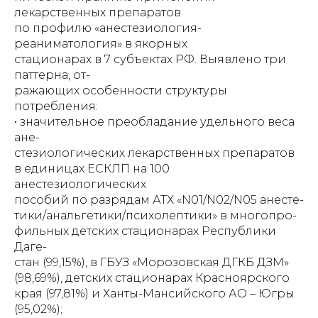
лекарственных препаратов
по профилю «анестезиология-
реаниматология» в якорных
стационарах в 7 субъектах РФ. Выявлено три
паттерна, от-
ражающих особенности структуры
потребления:
• значительное преобладание удельного веса
ане-
стезиологических лекарственных препаратов
в единицах ЕСКЛП на 100
анестезиологических
пособий по разрядам АТХ «N01/N02/N05 анесте-
тики/анальгетики/психолептики» в многопро-
фильных детских стационарах Республики
Даге-
стан (99,15%), в ГБУЗ «Морозовская ДГКБ ДЗМ»
(98,69%), детских стационарах Красноярского
края (97,81%) и Ханты-Мансийского АО – Югры
(95,02%);