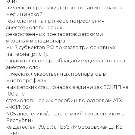
кли-
нической практики детского стационара как
медицинской
технологии на примере потребления
анестезиологических
лекарственных препаратов детскими
якорными стационара-
ми 7 субъектов РФ показала три основных
паттерна (рис. 1):
• значительное преобладание удельного веса
анестезиоло-
гических лекарственных препаратов в
многопрофиль-
ных детских стационарах в единицах ЕСКЛП на
100 ане-
стезиологических пособий по разрядам АТХ
«N01/N02/
N05 анестетики/анальгетики/психолептики» в
Республи-
ке Дагестан (99,15%), ГБУЗ «Морозовская ДГКБ
ДЗМ»