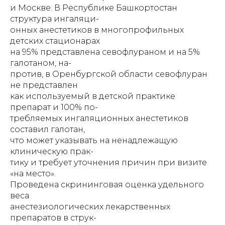
и Москве. В Республике Башкортостан
структура ингаляци-
онных анестетиков в многопрофильных
детских стационарах
на 95% представлена севофлураном и на 5%
галотаном, на-
против, в Оренбургской области севофлуран
не представлен
как используемый в детской практике
препарат и 100% по-
требляемых ингаляционных анестетиков
составил галотан,
что может указывать на ненадлежащую
клиническую прак-
тику и требует уточнения причин при визите
«на место».
Проведена скрининговая оценка удельного
веса
анестезиологических лекарственных
препаратов в струк-