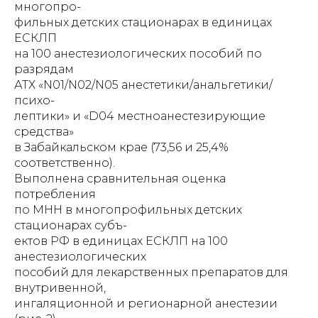
многопро-
фильных детских стационарах в единицах
ЕСКЛП
на 100 анестезиологических пособий по
разрядам
АТХ «N01/N02/N05 анестетики/анальгетики/
психо-
лептики» и «D04 местноанестезирующие
средства»
в Забайкальском крае (73,56 и 25,4%
соответственно).
Выполнена сравнительная оценка
потребления
по МНН в многопрофильных детских
стационарах субъ-
ектов РФ в единицах ЕСКЛП на 100
анестезиологических
пособий для лекарственных препаратов для
внутривенной,
ингаляционной и регионарной анестезии