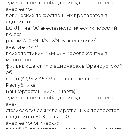
• умеренное преобладание удельного веса
анестезио-
логических лекарственных препаратов в
единицах
ЕСКЛП на 100 анестезиологических пособий
по раз-
рядам АТХ «N01/N02/N05 анестетики/
анальгетики/
психолептики» и «M03 миорелаксанты» в
многопро-
фильных детских стационарах в Оренбургской
об-
ласти (47,35 и 45,4% соответственно) и
Республике
Башкортостан (82,34 и 14,9%);
• умеренное преобладание удельного веса
ане-
стезиологических лекарственных препаратов
в единицах ЕСКЛП на 100
анестезиологических