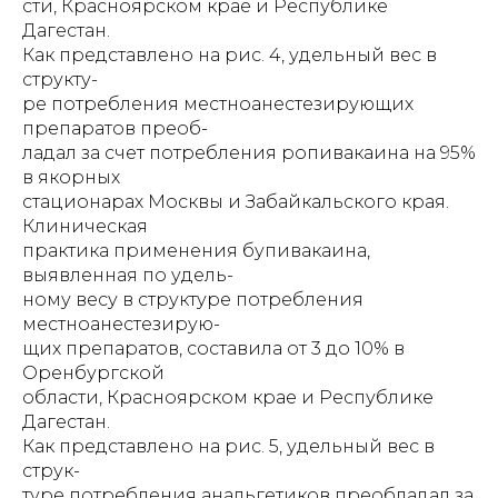
сти, Красноярском крае и Республике
Дагестан.
Как представлено на рис. 4, удельный вес в
структу-
ре потребления местноанестезирующих
препаратов преоб-
ладал за счет потребления ропивакаина на 95%
в якорных
стационарах Москвы и Забайкальского края.
Клиническая
практика применения бупивакаина,
выявленная по удель-
ному весу в структуре потребления
местноанестезирую-
щих препаратов, составила от 3 до 10% в
Оренбургской
области, Красноярском крае и Республике
Дагестан.
Как представлено на рис. 5, удельный вес в
струк-
туре потребления анальгетиков преобладал за