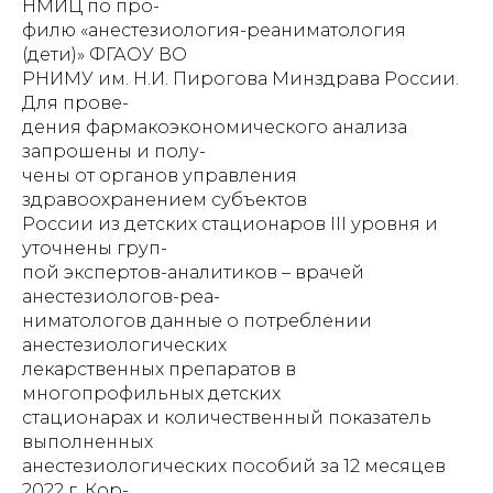
НМИЦ по про-
филю «анестезиология-реаниматология
(дети)» ФГАОУ ВО
РНИМУ им. Н.И. Пирогова Минздрава России.
Для прове-
дения фармакоэкономического анализа
запрошены и полу-
чены от органов управления
здравоохранением субъектов
России из детских стационаров III уровня и
уточнены груп-
пой экспертов-аналитиков – врачей
анестезиологов-реа-
ниматологов данные о потреблении
анестезиологических
лекарственных препаратов в
многопрофильных детских
стационарах и количественный показатель
выполненных
анестезиологических пособий за 12 месяцев
2022 г. Кор-