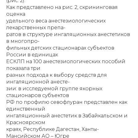
(рис. 2).
Как представлено на рис. 2, скрининговая
оценка
удельного веса анестезиологических
лекарственных препа-
ратов в структуре ингаляционных анестетиков
в многопро-
фильных детских стационарах субъектов
России в единицах
ЕСКЛП на 100 анестезиологических пособий
показала три
разных подхода к выбору средств для
ингаляционной анесте-
зии: в исследуемой группе якорных
стационаров субъектов
РФ по профилю севофлуран представлен как
единственный
ингаляционный анестетик в Забайкальском и
Красноярском
краях, Республике Дагестан, Ханты-
Мансийском АО – Югре