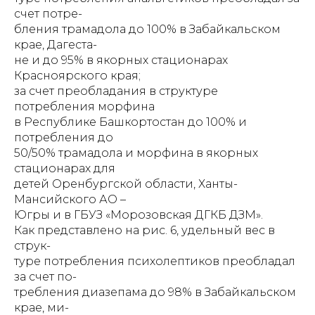
счет потре-
бления трамадола до 100% в Забайкальском
крае, Дагеста-
не и до 95% в якорных стационарах
Красноярского края;
за счет преобладания в структуре
потребления морфина
в Республике Башкортостан до 100% и
потребления до
50/50% трамадола и морфина в якорных
стационарах для
детей Оренбургской области, Ханты-
Мансийского АО –
Югры и в ГБУЗ «Морозовская ДГКБ ДЗМ».
Как представлено на рис. 6, удельный вес в
струк-
туре потребления психолептиков преобладал
за счет по-
требления диазепама до 98% в Забайкальском
крае, ми-