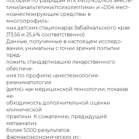
пособий по разрядам АТХ «N01/N02/N05 анесте-
тики/анальгетики/психолептики» и «D04 мест-
ноанестезирующие средства» в
многопрофиль-
ных детских стационарах Забайкальского края
(73,56 и 25,4% соответственно).
Данные, полученные в настоящем исследо-
вании, уникальны с точки зрения попытки
пред-
ложить стандартизацию лекарственного
обеспече-
ния по профилю «анестезиология-
реаниматология
(дети)» как медицинской технологии, показав
не-
обходимость дополнительной оценки
клинической
практики. К сожалению, предыдущий
метаанализ
более 5000 результатов
фармакоэкономических ис-