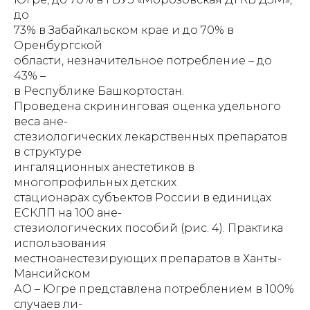
до
73% в Забайкальском крае и до 70% в
Оренбургской
области, незначительное потребление – до
43% –
в Республике Башкортостан.
Проведена скрининговая оценка удельного
веса ане-
стезиологических лекарственных препаратов
в структуре
ингаляционных анестетиков в
многопрофильных детских
стационарах субъектов России в единицах
ЕСКЛП на 100 ане-
стезиологических пособий (рис. 4). Практика
использования
местноанестезирующих препаратов в Ханты-
Мансийском
АО – Югре представлена потреблением в 100%
случаев ли-