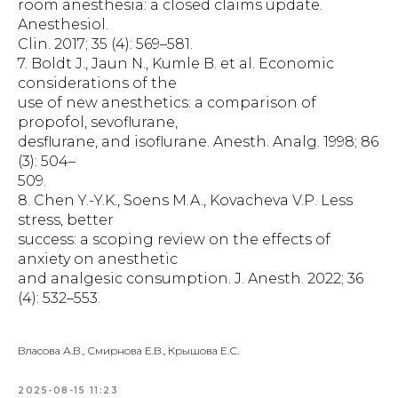
room anesthesia: a closed claims update.
Anesthesiol.
Clin. 2017; 35 (4): 569–581.
7. Boldt J., Jaun N., Kumle B. et al. Economic
considerations of the
use of new anesthetics: a comparison of
propofol, sevoflurane,
desflurane, and isoflurane. Anesth. Analg. 1998; 86
(3): 504–
509.
8. Chen Y.-Y.K., Soens M.A., Kovacheva V.P. Less
stress, better
success: a scoping review on the effects of
anxiety on anesthetic
and analgesic consumption. J. Anesth. 2022; 36
(4): 532–553.
Власова А.В., Смирнова Е.В., Крышова Е.С.
2025-08-15 11:23