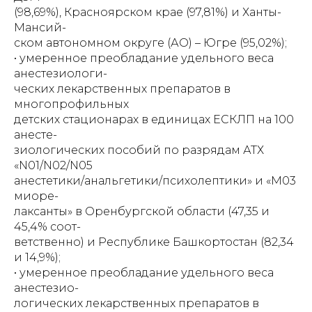
(98,69%), Красноярском крае (97,81%) и Ханты-
Мансий-
ском автономном округе (АО) – Югре (95,02%);
• умеренное преобладание удельного веса
анестезиологи-
ческих лекарственных препаратов в
многопрофильных
детских стационарах в единицах ЕСКЛП на 100
анесте-
зиологических пособий по разрядам АТХ
«N01/N02/N05
анестетики/анальгетики/психолептики» и «M03
миоре-
лаксанты» в Оренбургской области (47,35 и
45,4% соот-
ветственно) и Республике Башкортостан (82,34
и 14,9%);
• умеренное преобладание удельного веса
анестезио-
логических лекарственных препаратов в