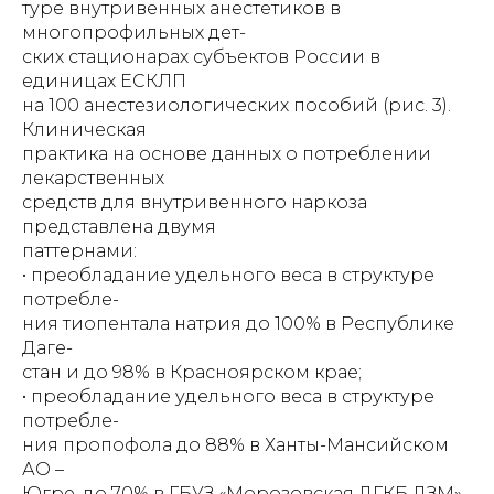
туре внутривенных анестетиков в
многопрофильных дет-
ских стационарах субъектов России в
единицах ЕСКЛП
на 100 анестезиологических пособий (рис. 3).
Клиническая
практика на основе данных о потреблении
лекарственных
средств для внутривенного наркоза
представлена двумя
паттернами:
• преобладание удельного веса в структуре
потребле-
ния тиопентала натрия до 100% в Республике
Даге-
стан и до 98% в Красноярском крае;
• преобладание удельного веса в структуре
потребле-
ния пропофола до 88% в Ханты-Мансийском
АО –
Югре, до 70% в ГБУЗ «Морозовская ДГКБ ДЗМ»,