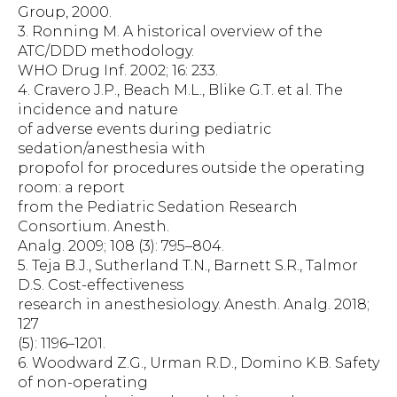
Group, 2000.
3. Ronning M. A historical overview of the
ATC/DDD methodology.
WHO Drug Inf. 2002; 16: 233.
4. Cravero J.P., Beach M.L., Blike G.T. et al. The
incidence and nature
of adverse events during pediatric
sedation/anesthesia with
propofol for procedures outside the operating
room: a report
from the Pediatric Sedation Research
Consortium. Anesth.
Analg. 2009; 108 (3): 795–804.
5. Teja B.J., Sutherland T.N., Barnett S.R., Talmor
D.S. Cost-effectiveness
research in anesthesiology. Anesth. Analg. 2018;
127
(5): 1196–1201.
6. Woodward Z.G., Urman R.D., Domino K.B. Safety
of non-operating