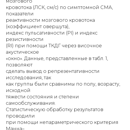
мозгового
кровотока (ЛСК, см/с) по симптомной СМА,
показатели
реактивности мозгового кровотока
(коэффициент овершута),
индекс пульсативности (PI) и индекс
резистивности
(RI) при помощи ТКДГ через височное
акустическое
«окно». Данные, представленные в табл. 1,
позволяют
сделать вывод о репрезентативности
исследования, так
как группы были сравнимы по полу, возрасту,
исходной
тяжести состояния и степени
самообслуживания.
Статистическую обработку результатов
проводили
при помощи непараметрического критерия
Манна–