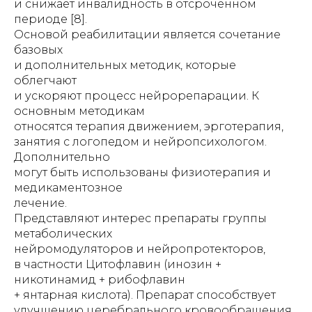
и снижает инвалидность в отсроченном
периоде [8].
Основой реабилитации является сочетание
базовых
и дополнительных методик, которые
облегчают
и ускоряют процесс нейрорепарации. К
основным методикам
относятся терапия движением, эрготерапия,
занятия с логопедом и нейропсихологом.
Дополнительно
могут быть использованы физиотерапия и
медикаментозное
лечение.
Представляют интерес препараты группы
метаболических
нейромодуляторов и нейропротекторов,
в частности Цитофлавин (инозин +
никотинамид + рибофлавин
+ янтарная кислота). Препарат способствует
улучшению церебрального кровообращения