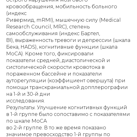
кровообращения, мобильность больного
(индекс
Ривермид, mRMI), мышечную силу (Medical
Research Council, MRC), степень
самообслуживания (индекс Бартел,
BI), выраженность тревоги и депрессии (шкала
Бека, HADS), когнитивные функции (шкала
MoCA). Кроме того, фиксировали
показатели средней, диастолической и
систолической скорости кровотока в
пораженном бассейне и показатели
ауторегуляции (коэффициент овершута) при
помощи транскраниальной допплерографии
на 1-й и 30-й дни
исследования.
Результаты. Улучшение когнитивных функций
в 1-й группе было сопоставимо с показателями
по шкале МoCA
во 2-й группе. В то же время показано
значимое превосходство 1-й группы по