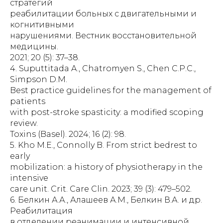
стратегий
реабилитации больных с двигательными и
когнитивными
нарушениями. Вестник восстановительной
медицины.
2021; 20 (5): 37–38.
4. Suputtitada A., Chatromyen S., Chen C.P.C.,
Simpson D.M.
Best practice guidelines for the management of
patients
with post-stroke spasticity: a modified scoping
review.
Toxins (Basel). 2024; 16 (2): 98.
5. Kho M.E., Connolly B. From strict bedrest to
early
mobilization: a history of physiotherapy in the
intensive
care unit. Crit. Care Clin. 2023; 39 (3): 479–502.
6. Белкин А.А., Алашеев А.М., Белкин В.А. и др.
Реабилитация
в отделении реанимации и интенсивной