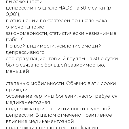
выраженности
депрессии по шкале HADS на 30-е сутки (p =
0,001),
в отношении показателей по шкале Бека
отмечены те же
закономерности, статистически незначимые
(табл. 3).
По всей видимости, усиление эмоций
депрессивного
спектра у пациентов 2-й группы на 30-е сутки
было связано с большей зависимостью,
меньшей
степенью мобильности. Обычно в эти сроки
приходит
осознание картины болезни, часто требуется
медикаментозная
поддержка при развитии постинсультной
депрессии. В целом отмечено позитивное
влияние медикаментозной
поддержки препаратом Цитофлавин