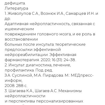
дефицита.
Литература
1. Живолупов С.А., Вознюк И.А., Самарцев И.Н. и
др.
Адаптивная нейропластичность, связанная с
ишемическим
повреждением головного мозга, и ее роль в
восстановлении
больных после инсульта: теоретические
предпосылки эффективной
нейрореабилитации. Эффективная
фармакотерапия. 2020; 16 (31): 24–38.
2. Инсульт: диагностика, лечение,
профилактика. Под ред.
З.А. Суслиной, М.А. Пирадова. М.: МЕДпресс-
информ,
2008. 288 c.
3. Шагаева К.А., Шагаев А.С. Механизмы
нейропластичности
и перспективы персонализированных