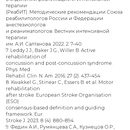
терапии
(РеабИТ). Методические рекомендации Союза
реабилитологов России и Федерации
анестезиологов
и реаниматологов. Вестник интенсивной
терапии
им. А.И. Салтанова. 2022; 2: 7–40.
7. Leddy J.J., Baker J.G., Willer B. Active
rehabilitation of
concussion and post-concussion syndrome.
Phys. Med.
Rehabil. Clin. N. Am. 2016; 27 (2): 437–454.
8. Kwakkel G., Stinear C., Essers B. et al. Motor
rehabilitation
after stroke: European Stroke Organisation
(ESO)
consensus-based definition and guiding
framework. Eur.
Stroke J. 2023; 8 (4): 880–894.
9. Федин А.И., Румянцева С.А., Кузнецов О.Р.,