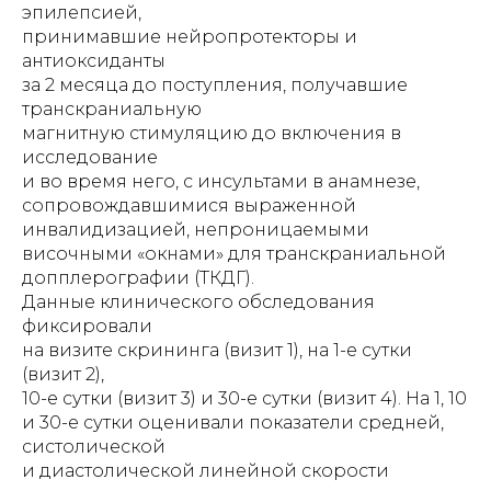
эпилепсией,
принимавшие нейропротекторы и
антиоксиданты
за 2 месяца до поступления, получавшие
транскраниальную
магнитную стимуляцию до включения в
исследование
и во время него, с инсультами в анамнезе,
сопровождавшимися выраженной
инвалидизацией, непроницаемыми
височными «окнами» для транскраниальной
допплерографии (ТКДГ).
Данные клинического обследования
фиксировали
на визите скрининга (визит 1), на 1-е сутки
(визит 2),
10-е сутки (визит 3) и 30-е сутки (визит 4). На 1, 10
и 30-е сутки оценивали показатели средней,
систолической
и диастолической линейной скорости