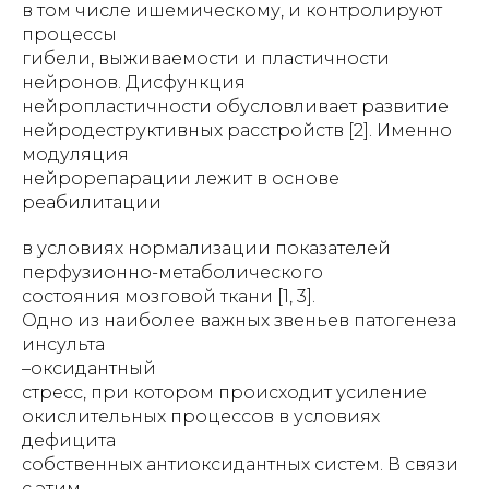
в том числе ишемическому, и контролируют
процессы
гибели, выживаемости и пластичности
нейронов. Дисфункция
нейропластичности обусловливает развитие
нейродеструктивных расстройств [2]. Именно
модуляция
нейрорепарации лежит в основе
реабилитации
в условиях нормализации показателей
перфузионно-метаболического
состояния мозговой ткани [1, 3].
Одно из наиболее важных звеньев патогенеза
инсульта
–оксидантный
стресс, при котором происходит усиление
окислительных процессов в условиях
дефицита
собственных антиоксидантных систем. В связи
с этим