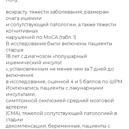
возрасту, тяжести заболевания, размерам
очага ишемии
и сопутствующей патологии, а также тяжести
когнитивных
нарушений по MoCA (табл. 1).
В исследование были включены пациенты
старше
18 лет с диагнозом «полушарный
ишемический инсульт
», установленным не менее чем за 7 дней до
включения
в исследование, оценкой 4 и 5 баллов по ШРМ.
Исключались пациенты с лакунарными
инсультами,
симптомной окклюзией средней мозговой
артерии
(СМА), тяжелой сопутствующей патологией в
стадии
декомпенсации, беременные, пациенты с