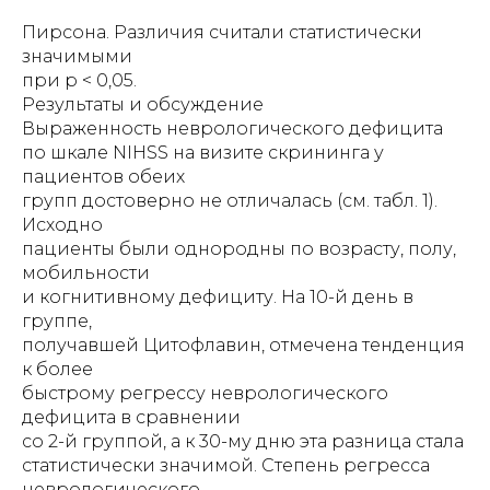
Пирсона. Различия считали статистически
значимыми
при р < 0,05.
Результаты и обсуждение
Выраженность неврологического дефицита
по шкале NIHSS на визите скрининга у
пациентов обеих
групп достоверно не отличалась (см. табл. 1).
Исходно
пациенты были однородны по возрасту, полу,
мобильности
и когнитивному дефициту. На 10-й день в
группе,
получавшей Цитофлавин, отмечена тенденция
к более
быстрому регрессу неврологического
дефицита в сравнении
со 2-й группой, а к 30-му дню эта разница стала
статистически значимой. Степень регресса
неврологического