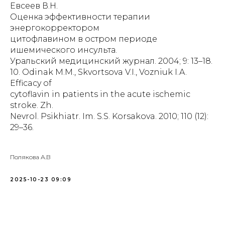
Евсеев В.Н.
Оценка эффективности терапии
энергокорректором
цитофлавином в остром периоде
ишемического инсульта.
Уральский медицинский журнал. 2004; 9: 13–18.
10. Odinak M.M., Skvortsova V.I., Vozniuk I.A.
Efficacy of
cytoflavin in patients in the acute ischemic
stroke. Zh.
Nevrol. Psikhiatr. Im. S.S. Korsakova. 2010; 110 (12):
29–36.
Полякова А.В
2025-10-23 09:09