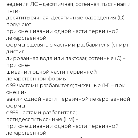
ведения ЛС – десятичная, сотенная, тысячная и
пяти-
десятитысячная. Десятичные разведения (D)
получают
при смешивании одной части первичной
лекарственной
формы с девятью частями разбавителя (спирт,
дистил-
лированная вода или лактоза); сотенные (С) –
при сме-
шивании одной части первичной
лекарственной формы
с 99 частями разбавителя; тысячные (М) – при
смеши-
вании одной части первичной лекарственной
формы
с 999 частями разбавителя;
пятидесятитысячные (LM) –
при смешивании одной части первичной
лекарственной