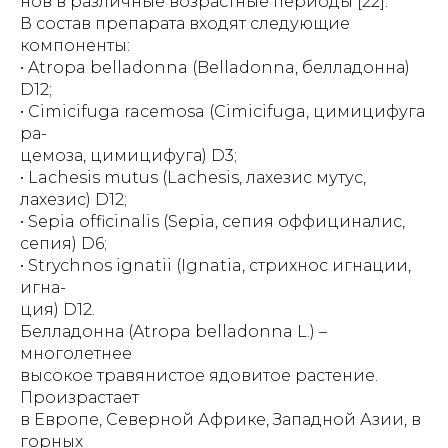
нов в различные возрастные периоды [22].
В состав препарата входят следующие
компоненты:
• Atropa belladonna (Belladonna, белладонна)
D12;
• Cimicifuga racemosa (Cimicifuga, цимицифуга
ра-
цемоза, цимицифуга) D3;
• Lachesis mutus (Lachesis, лахезис мутус,
лахезис) D12;
• Sepia officinalis (Sepia, сепия оффициналис,
сепия) D6;
• Strychnos ignatii (Ignatia, стрихнос игнации,
игна-
ция) D12.
Белладонна (Atropa belladonna L.) –
многолетнее
высокое травянистое ядовитое растение.
Произрастает
в Европе, Северной Африке, Западной Азии, в
горных