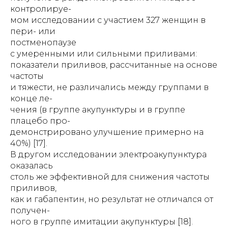
контролируе-
мом исследовании с участием 327 женщин в
пери- или
постменопаузе
с умеренными или сильными приливами:
показатели приливов, рассчитанные на основе
частоты
и тяжести, не различались между группами в
конце ле-
чения (в группе акупунктуры и в группе
плацебо про-
демонстрировано улучшение примерно на
40%) [17].
В другом исследовании электроакупунктура
оказалась
столь же эффективной для снижения частоты
приливов,
как и габапентин, но результат не отличался от
получен-
ного в группе имитации акупунктуры [18].