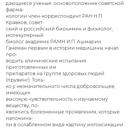
дающиеся ученые: основоположник советской
фарма-
кологии член-корреспондент РАН Н.П.
Кравков, совет-
ский и российский биохимик и физиолог,
молекулярный
биолог академик РАМН И.П. Ашмарин.
Ганеман первым в истории медицины начал
про-
водить клинические испытания
приготовленных им
препаратов на группе здоровых людей
(прувинг). Толь-
ко у незначительного числа добровольцев,
имеющих
высокую чувствительность к изучаемому
веществу, по-
являлись болезненные проявления, которые
напомина-
ли в ослабленном виде картину интоксикации