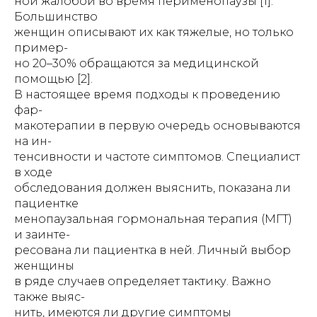
ной жалобой во время перименопаузы [1].
Большинство
женщин описывают их как тяжелые, но только
пример-
но 20–30% обращаются за медицинской
помощью [2].
В настоящее время подходы к проведению
фар-
макотерапии в первую очередь основываются
на ин-
тенсивности и частоте симптомов. Специалист
в ходе
обследования должен выяснить, показана ли
пациентке
менопаузальная гормональная терапия (МГТ)
и заинте-
ресована ли пациентка в ней. Личный выбор
женщины
в ряде случаев определяет тактику. Важно
также выяс-
нить, имеются ли другие симптомы