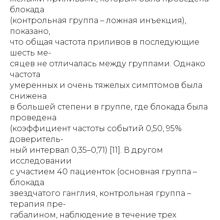
блокада
(контрольная группа – ложная инъекция),
показано,
что общая частота приливов в последующие
шесть ме-
сяцев не отличалась между группами. Однако
частота
умеренных и очень тяжелых симптомов была
снижена
в большей степени в группе, где блокада была
проведена
(коэффициент частоты событий 0,50, 95%
доверитель-
ный интервал 0,35–0,71) [11]. В другом
исследовании
с участием 40 пациенток (основная группа –
блокада
звездчатого ганглия, контрольная группа –
терапия пре-
габалином, наблюдение в течение трех