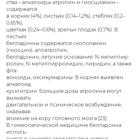
ства – алкалоиды атропин и гиосциамин –
содержатся
в корнях (4%), листьях (0,14–1,2%), стеблях (0,2–
0,65%),
цветках (0,24–0,6%), зрелых плодах (0,7%). В
листьях
белладонны содержатся скополамин
(гиосцин), апоатропин,
белладонин, летучие основания: N-метилпир-
ролин, N-метилпирролидин, пиридин, а также
фла-
воноиды, оксикумарины. В корнях выявлен
алкалоид
кускгигрин. Большие дозы атропина могут
вызывать
двигательное и психическое возбуждение,
оказывая
влияние на кору головного мозга [23].
В гомеопатической медицине белладонна
исполь-
зуется в качестве средства при острых,