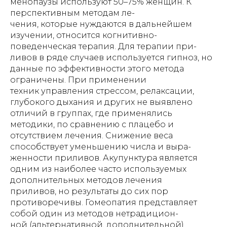
менопаузы используют 50–75% женщин. К
перспективным методам ле-
чения, которые нуждаются в дальнейшем
изучении, относится когнитивно-
поведенческая терапия. Для терапии при-
ливов в ряде случаев используется гипноз, но
данные по эффективности этого метода
ограничены. При применении
техник управления стрессом, релаксации,
глубокого дыхания и других не выявлено
отличий в группах, где применялись
методики, по сравнению с плацебо и
отсутствием лечения. Снижение веса
способствует уменьшению числа и выра-
женности приливов. Акупунктура является
одним из наиболее часто используемых
дополнительных методов лечения
приливов, но результаты до сих пор
противоречивы. Гомеопатия представляет
собой один из методов нетрадицион-
ной (альтернативной, дополнительной)