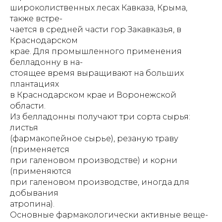
широколиственных лесах Кавказа, Крыма,
также встре-
чается в средней части гор Закавказья, в
Краснодарском
крае. Для промышленного применения
белладонну в на-
стоящее время выращивают на больших
плантациях
в Краснодарском крае и Воронежской
области.
Из белладонны получают три сорта сырья:
листья
(фармакопейное сырье), резаную траву
(применяется
при галеновом производстве) и корни
(применяются
при галеновом производстве, иногда для
добывания
атропина).
Основные фармакологически активные веще-