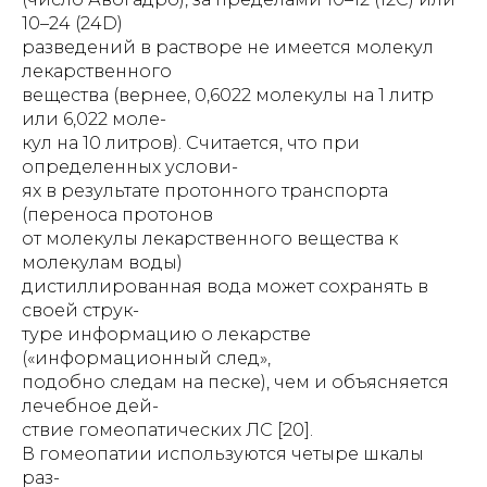
10–24 (24D)
разведений в растворе не имеется молекул
лекарственного
вещества (вернее, 0,6022 молекулы на 1 литр
или 6,022 моле-
кул на 10 литров). Считается, что при
определенных услови-
ях в результате протонного транспорта
(переноса протонов
от молекулы лекарственного вещества к
молекулам воды)
дистиллированная вода может сохранять в
своей струк-
туре информацию о лекарстве
(«информационный след»,
подобно следам на песке), чем и объясняется
лечебное дей-
ствие гомеопатических ЛС [20].
В гомеопатии используются четыре шкалы
раз-