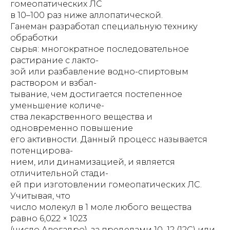
гомеопатических ЛС
в 10–100 раз ниже аллопатической.
Ганеман разработал специальную технику
обработки
сырья: многократное последовательное
растирание с лакто-
зой или разбавление водно-спиртовым
раствором и взбал-
тывание, чем достигается постепенное
уменьшение количе-
ства лекарственного вещества и
одновременно повышение
его активности. Данный процесс называется
потенцирова-
нием, или динамизацией, и является
отличительной стади-
ей при изготовлении гомеопатических ЛС.
Учитывая, что
число молекул в 1 моле любого вещества
равно 6,022 × 1023
(число Авогадро), за пределами 10–12 (12С) или