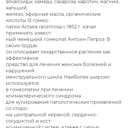
алкалоиды, камедь, сахароза, каротин, магний,
кальций,
железо, эфирные масла, органические
кислоты. В гомео-
патии Actaea racemosa с 1852 г. начал
применять извест-
ный немецкий гомеопат Антоин Петроз. В
своих трудах
он описывает лекарственное растение как
эффективное
средство для лечения женских болезней и
нарушений
менструального цикла. Наиболее широко
используется
в гомеопатии при лечении
климактерического синдрома:
для купирования патологических проявлений
со сторо-
ны центральной нервной, сердечно-
сосудистой и кост-
но-мышечной систем, а также с целью