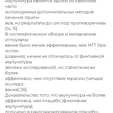
Акупунктура является одним из наиболее
часто
используемых дополнительных методов
лечения прили-
вов, но результаты до сих пор противоречивы
[14, 15].
В систематическом обзоре и метаанализе
иглоукалы-
вание было менее эффективным, чем МГТ (три
иссле-
дования), ничем не отличалось от фиктивной
акупунктуры
(восемь исследований), но статистически
более
эффективно, чем отсутствие терапии (четыре
исследо-
вания) [16].
Доказательство того, что акупунктура не более
эффективна, чем плацебо (фиктивная
акупунктура),
получено в рандомизированном плацебо-