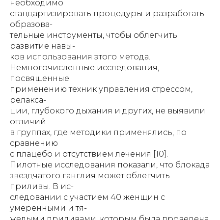
необходимо
стандартизировать процедуры и разработать
образова-
тельные инструменты, чтобы облегчить
развитие навы-
ков использования этого метода.
Немногочисленные исследования,
посвященные
применению техник управления стрессом,
релакса-
ции, глубокого дыхания и других, не выявили
отличий
в группах, где методики применялись, по
сравнению
с плацебо и отсутствием лечения [10].
Пилотные исследования показали, что блокада
звездчатого ганглия может облегчить
приливы. В ис-
следовании с участием 40 женщин с
умеренными и тя-
желыми приливами, которым была проведена