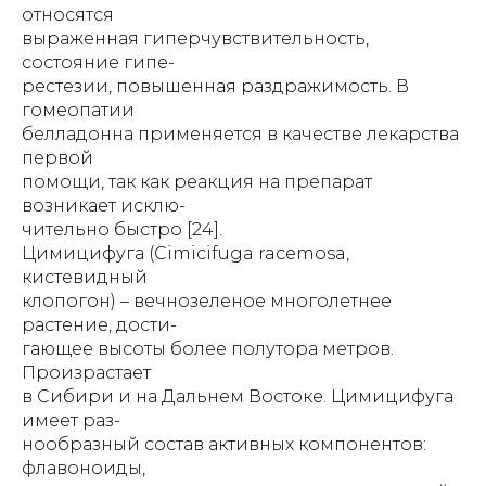
относятся
выраженная гиперчувствительность,
состояние гипе-
рестезии, повышенная раздражимость. В
гомеопатии
белладонна применяется в качестве лекарства
первой
помощи, так как реакция на препарат
возникает исклю-
чительно быстро [24].
Цимицифуга (Cimicifuga racemosa,
кистевидный
клопогон) – вечнозеленое многолетнее
растение, дости-
гающее высоты более полутора метров.
Произрастает
в Сибири и на Дальнем Востоке. Цимицифуга
имеет раз-
нообразный состав активных компонентов:
флавоноиды,