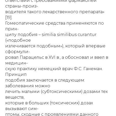
ответствии с требованиями фармакопеи
страны-произ-
водителя такого лекарственного препарата»
[19].
Гомеопатические средства применяются по
прин-
ципу подобия – similia similibus curantur
(«подобное
излечивается подобным»), который впервые
сформули-
ровал Парацельс в XVI в., а обосновал и ввел в
медицин-
скую практику немецкий врач Ф.С. Ганеман.
Принцип
подобия заключается в следующем:
заболевания можно
лечить малыми (субтоксическими) дозами тех
веществ,
которые в больших (токсических) дозах
вызывают сим-
птомы, сходные с проявлениями данного