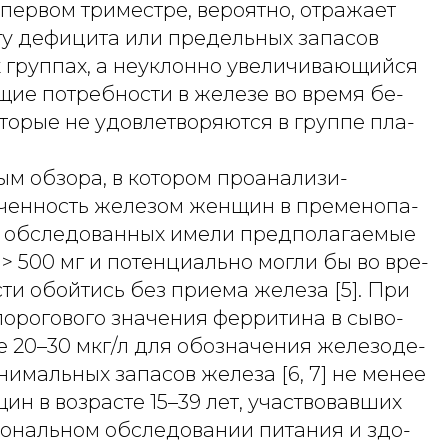
первом триместре, вероятно, отражает
ту дефицита или предельных запасов
х группах, а неуклонно увеличивающийся
щие потребности в железе во время бе-
торые не удовлетворяются в группе пла-
ым обзора, в котором проанализи-
ченность железом женщин в пременопа-
0% обследованных имели предполагаемые
> 500 мг и потенциально могли бы во вре-
и обойтись без приема железа [5]. При
порогового значения ферритина в сыво-
е 20–30 мкг/л для обозначения железоде-
имальных запасов железа [6, 7] не менее
ин в возрасте 15–39 лет, участвовавших
иональном обследовании питания и здо-