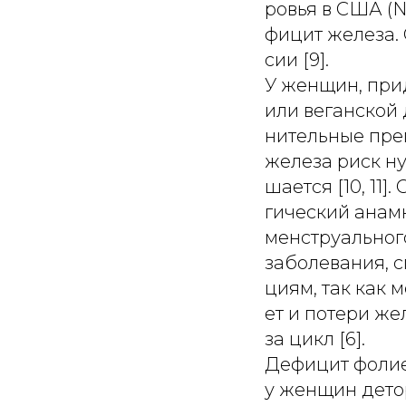
ровья в США (N
фицит железа. 
сии [9].
У женщин, пр
или веганской
нительные пре
железа риск н
шается [10, 11]
гический анам
менструального
заболевания, 
циям, так как 
ет и потери жел
за цикл [6].
Дефицит фолие
у женщин детор