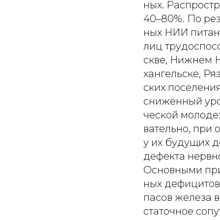
ных. Распрост
40–80%. По ре
ных НИИ питани
лиц трудоспос
скве, Нижнем Н
хангельске, Ряз
ских поселени
сниженный уро
ческой молоде
вательно, при 
у их будущих 
дефекта нервно
Основными при
ных дефицитов
пасов железа в
статочное соп