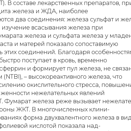
Т). В составе лекарственных препаратов, 
ита железа и ЖДА, наиболее
ются два соединения: железа сульфат и же
 изучение всасывания железа при
марата железа и сульфата железа у младен
аста и матерей показало сопоставимую
ь этих соединений. Благодаря особенност
ыстро поступает в кровь, временно
сферрин и формирует пул железа, не связан
(NTBI), – высокореактивного железа, что
усилению окислительного стресса, повышен
женности нежелательных явлений
Т. Фумарат железа реже вызывает нежелат
ороны ЖКТ. В многочисленных клини-
ованиях форма двухвалентного железа в ви
фолиевой кислотой показала над-