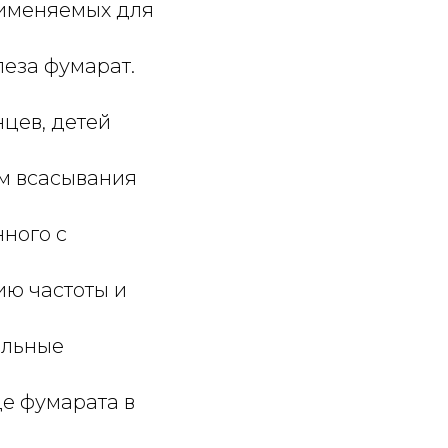
применяемых для
леза фумарат.
цев, детей
ям всасывания
ного с
ию частоты и
ельные
де фумарата в