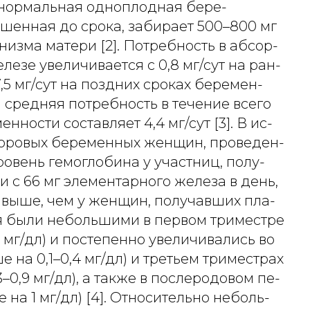
о нормальная одноплодная бере-
шенная до срока, забирает 500–800 мг
низма матери [2]. Потребность в абсор-
езе увеличивается с 0,8 мг/сут на ран-
7,5 мг/сут на поздних сроках беремен-
м средняя потребность в течение всего
ности составляет 4,4 мг/сут [3]. В ис-
оровых беременных женщин, проведен-
ровень гемоглобина у участниц, полу-
 с 66 мг элементарного железа в день,
 выше, чем у женщин, получавших пла-
я были небольшими в первом триместре
1 мг/дл) и постепенно увеличивались во
е на 0,1–0,4 мг/дл) и третьем триместрах
–0,9 мг/дл), а также в послеродовом пе-
 на 1 мг/дл) [4]. Относительно неболь-