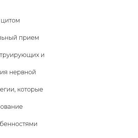
ицитом
льный прием
струирующих и
тия нервной
егии, которые
зование
обенностями