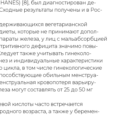
HANES) [8], был диагностирован де-
Сходные результаты получены и в Рос-
идерживающихся вегетарианской
 диеты, которые не принимают допол-
параты железа, у лиц с мальабсорбцией
утритивного дефицита значимо повы-
. Следует также учитывать гинеколо-
нез и индивидуальные характеристики
 цикла, в том числе гинекологические
способствующие обильным менструа-
менструальная кровопотеря варьиру-
еза могут составлять от 25 до 50 мг
вой кислоты часто встречается
одного возраста, а также у беремен-