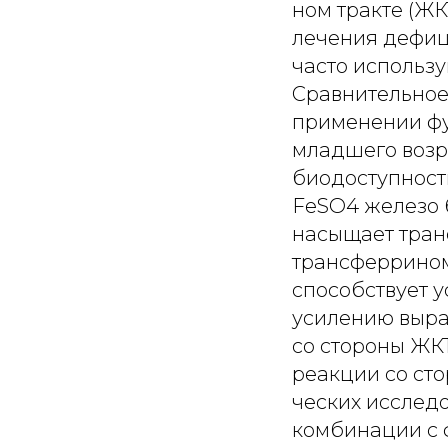
ном тракте (ЖК
лечения дефиц
часто использу
Сравнительное
применении фу
младшего возр
биодоступност
FeSO4 железо б
насыщает тран
трансферрином 
способствует 
усилению выра
со стороны ЖК
реакции со ст
ческих исслед
комбинации с 