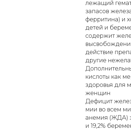
лежащий гемат
запасов желез
ферритина) и 
детей и берем
содержит желе
высвобождени
действие преп
другие нежела
Дополнительны
кислоты как м
здоровья для 
женщин
Дефицит желез
мии во всем ми
анемия (ЖДА) 
и 19,2% береме