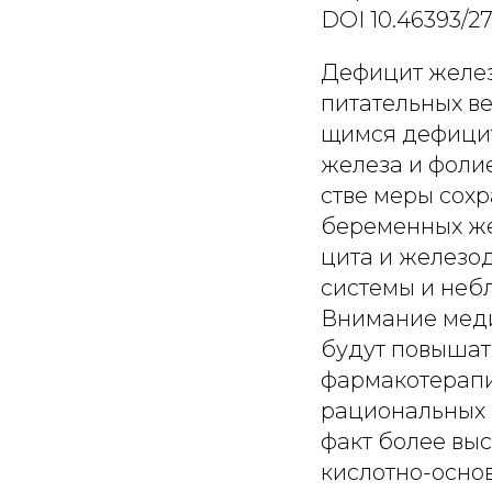
DOI 10.46393/27
Дефицит желез
питательных ве
щимся дефицит
железа и фоли
стве меры сох
беременных ж
цита и железо
системы и неб
Внимание меди
будут повышат
фармакотерапи
рациональных 
факт более вы
кислотно-осно