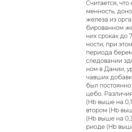
Считается, чт
менность, доно
железа из орга
бированном жел
них сроках до 
ности, при это
периода беремен
следовании зд
ном в Дании, у
чавших добавки
был постоянно
цебо. Различи
(Hb выше на 0,
втором (Hb выш
(Hb выше на 0,3
риоде (Hb выше