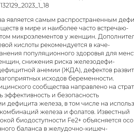
132129_2023_1_18
а является самым распространенным деф
ществ в мире и наиболее часто встречаю-
ом микроэлементов у женщин. Дополните
евой кислоты рекомендуется в каче-
ранения популяционного здоровья для мен
енщин, снижения риска железодефи-
дефицитной анемии (ЖДА), дефектов разви
лагоприятных исходов беременности.
цинского сообщества направлено на страт
ь эффективность и безопасность
и дефицита железа, в том числе на исполь
комбинаций железа и фолатов. Известный
сокой биодоступности Fe2+ объясняется ос
вного баланса в желудочно-кишеч-