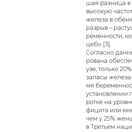
шая разница в 
высокую часто
железа в обеи
разрыв – расту
ременности, ко
цебо [3].
Согласно данн
рована обеспе
узе, только 2
запасы железа 
мя беременност
установлении 
ротке на уровн
фицита или мин
чем у 25% женщ
в Третьем нац