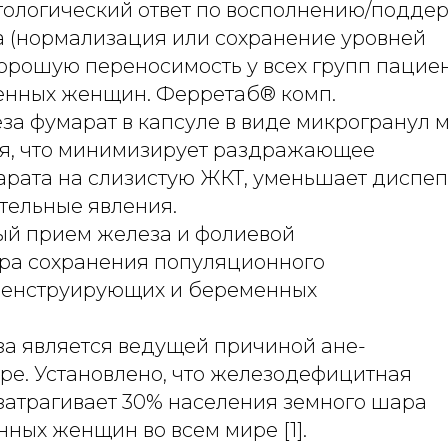
ологический ответ по восполнению/подд
а (нормализация или сохранение уровней
хорошую переносимость у всех групп пациен
енных женщин. Ферретаб® комп.
за фумарат в капсуле в виде микрогранул 
я, что минимизирует раздражающее
арата на слизистую ЖКТ, уменьшает диспеп
тельные явления.
й прием железа и фолиевой
ера сохранения популяционного
менструирующих и беременных
а является ведущей причиной ане-
ре. Установлено, что железодефицитная
затрагивает 30% населения земного шара
нных женщин во всем мире [1].