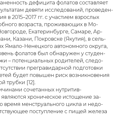
раненность дефицита фолатов составляет
зультатам девяти исследований, проведен-
я в 2015–2017 гг. с участием взрослых
обного возраста, проживающих в Мо-
овгороде, Екатеринбурге, Самаре, Ар-
ани, Казани, Покровске (Якутия), в сель-
ях Ямало-Ненецкого автономного округа,
вень фолатов был обнаружен у студен-
жи – потенциальных родителей, следо-
отсутствии прегравидарной подготовки
детей будет повышен риск возникновения
й трубки [12].
чинами сочетанных нутритив-
 являются хроническое истощение за-
о время менструального цикла и недо-
утствующее поступление с пищей железа