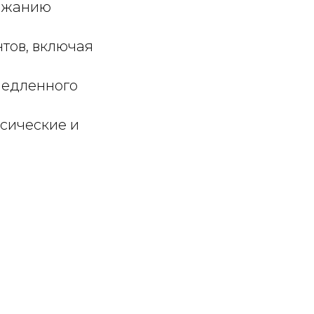
ержанию
тов, включая
медленного
сические и