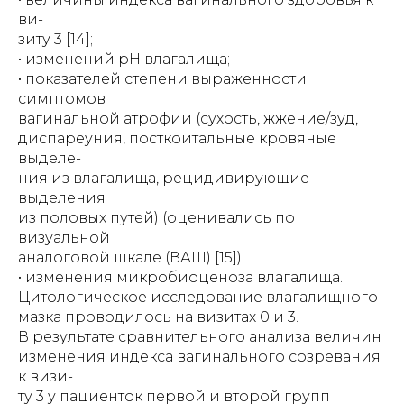
ви-
зиту 3 [14];
• изменений рН влагалища;
• показателей степени выраженности
симптомов
вагинальной атрофии (сухость, жжение/зуд,
диспареуния, посткоитальные кровяные
выделе-
ния из влагалища, рецидивирующие
выделения
из половых путей) (оценивались по
визуальной
аналоговой шкале (ВАШ) [15]);
• изменения микробиоценоза влагалища.
Цитологическое исследование влагалищного
мазка проводилось на визитах 0 и 3.
В результате сравнительного анализа величин
изменения индекса вагинального созревания
к визи-
ту 3 у пациенток первой и второй групп