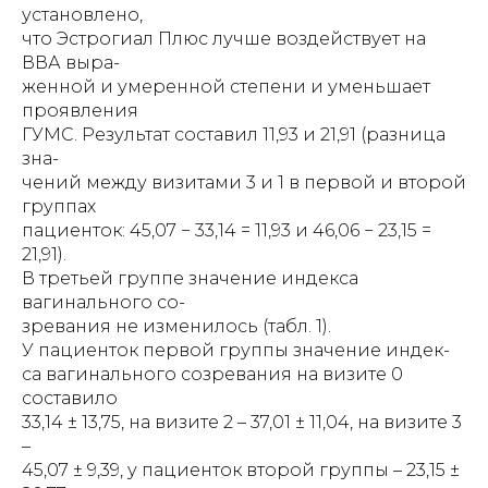
установлено,
что Эстрогиал Плюс лучше воздействует на
ВВА выра-
женной и умеренной степени и уменьшает
проявления
ГУМС. Результат составил 11,93 и 21,91 (разница
зна-
чений между визитами 3 и 1 в первой и второй
группах
пациенток: 45,07 − 33,14 = 11,93 и 46,06 − 23,15 =
21,91).
В третьей группе значение индекса
вагинального со-
зревания не изменилось (табл. 1).
У пациенток первой группы значение индек-
са вагинального созревания на визите 0
составило
33,14 ± 13,75, на визите 2 – 37,01 ± 11,04, на визите 3
–
45,07 ± 9,39, у пациенток второй группы – 23,15 ±