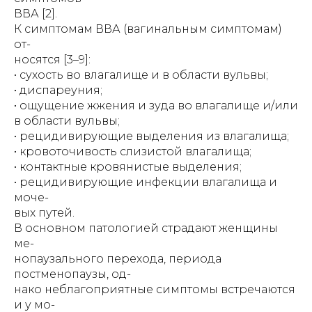
ВВА [2].
К симптомам ВВА (вагинальным симптомам)
от-
носятся [3–9]:
• сухость во влагалище и в области вульвы;
• диспареуния;
• ощущение жжения и зуда во влагалище и/или
в области вульвы;
• рецидивирующие выделения из влагалища;
• кровоточивость слизистой влагалища;
• контактные кровянистые выделения;
• рецидивирующие инфекции влагалища и
моче-
вых путей.
В основном патологией страдают женщины
ме-
нопаузального перехода, периода
постменопаузы, од-
нако неблагоприятные симптомы встречаются
и у мо-