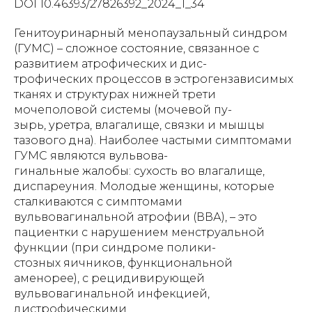
DOI 10.46393/27826392_2024_1_34
Генитоуринарный менопаузальный синдром
(ГУМС) – сложное состояние, связанное с
развитием атрофических и дис-
трофических процессов в эстрогензависимых
тканях и структурах нижней трети
мочеполовой системы (мочевой пу-
зырь, уретра, влагалище, связки и мышцы
тазового дна). Наиболее частыми симптомами
ГУМС являются вульвова-
гинальные жалобы: сухость во влагалище,
диспареуния. Молодые женщины, которые
сталкиваются с симптомами
вульвовагинальной атрофии (ВВА), – это
пациентки с нарушением менструальной
функции (при синдроме полики-
стозных яичников, функциональной
аменорее), с рецидивирующей
вульвовагинальной инфекцией,
дистрофическими