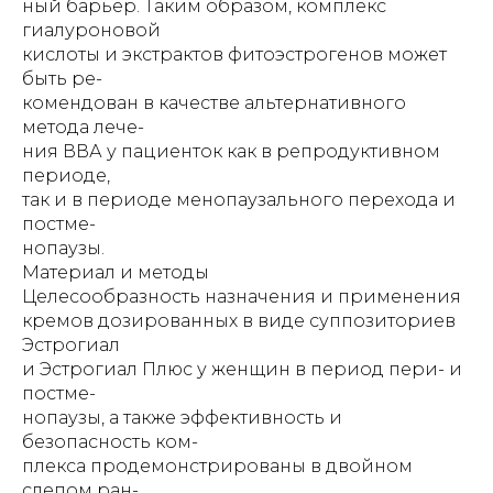
ный барьер. Таким образом, комплекс
гиалуроновой
кислоты и экстрактов фитоэстрогенов может
быть ре-
комендован в качестве альтернативного
метода лече-
ния ВВА у пациенток как в репродуктивном
периоде,
так и в периоде менопаузального перехода и
постме-
нопаузы.
Материал и методы
Целесообразность назначения и применения
кремов дозированных в виде суппозиториев
Эстрогиал
и Эстрогиал Плюс у женщин в период пери- и
постме-
нопаузы, а также эффективность и
безопасность ком-
плекса продемонстрированы в двойном
слепом ран-