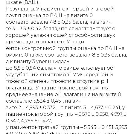
шкале (ВАШ).
Результаты. У пациенток первой и второй
групп оценка по ВАШ на визите 0
соответствовала 7-8 ± 0,35 балла, на визи-
те 3 – 3,5 ± 0,42 балла, что свидетельствует о
хорошей увлажняющей способности двух
кремов дозированных. У паци-
енток контрольной группы оценка по ВАШ на
визите 0 также соответствовала 7-8 ± 0,35 балла,
а к визиту 3 увеличилась
до 8,5 ± 0,54 балла, что свидетельствует об
усугублении симптомов ГУМС средней и
тяжелой степени тяжести в отсутние рН
влагалища. У пациенток первой группы
среднее значение рН влагалища на визите 0
составило 5,524 ± 0,451, на ви-
зите 2 – 4,993 ± 0,332, на визите 3 – 4,677 ± 0,241, у
пациенток второй группы – 5,575 ± 0,558, 4,997 ±
0,342, 4,753 ± 0,427,
у пациенток третьей группы – 5,543 ± 0,451, 5,993
± 0,423 и 6,194 ± 0,352 соответственно. Таким