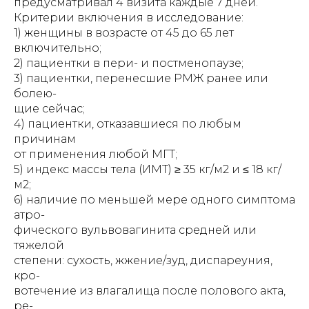
предусматривал 4 визита каждые 7 дней.
Критерии включения в исследование:
1) женщины в возрасте от 45 до 65 лет
включительно;
2) пациентки в пери- и постменопаузе;
3) пациентки, перенесшие РМЖ ранее или
болею-
щие сейчас;
4) пациентки, отказавшиеся по любым
причинам
от применения любой МГТ;
5) индекс массы тела (ИМТ) ≥ 35 кг/м2 и ≤ 18 кг/
м2;
6) наличие по меньшей мере одного симптома
атро-
фического вульвовагинита средней или
тяжелой
степени: сухость, жжение/зуд, диспареуния,
кро-
вотечение из влагалища после полового акта,
ре-