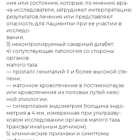
ния или состояния, которые, по мнению вра-
ча-исследователя, затрудняют интерпретацию
результатов лечения или представляют
опасность для пациентки при ее участии в
исследо-
вании;
3) неконтролируемый сахарный диабет;
4) сопутствующая патология со стороны
органов
малого таза:
–– пролапс гениталий II и более высокой сте-
пени;
–– маточное кровотечение в постменопаузе
или кровотечения из половых путей неяс-
ной этиологии;
–– гиперплазия эндометрия (толщина эндо-
метрия ≥ 4 мм, измеренная при ультразву-
ковом исследовании органов малого таза
трансвагинальным датчиком);
5) клинические признаки и симптомы