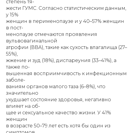
степень тя-
жести ГУМС. Согласно статистическим данным,
у 15%
женщин в перименопаузе и у 40–57% женщин
в пост-
менопаузе отмечаются проявления
вульвовагинальной
атрофии (ВВА), такие как сухость влагалища (27–
55%),
жжение и зуд (18%), диспареуния (33–41%), а
также по-
вышенная восприимчивость к инфекционным
заболе-
ваниям органов малого таза (6–8%), что
значительно
ухудшает состояние здоровья, негативно
влияет на об-
щее и сексуальное качество жизни. У 41%
женщин
в возрасте 50–79 лет есть хотя бы один из
симптомов