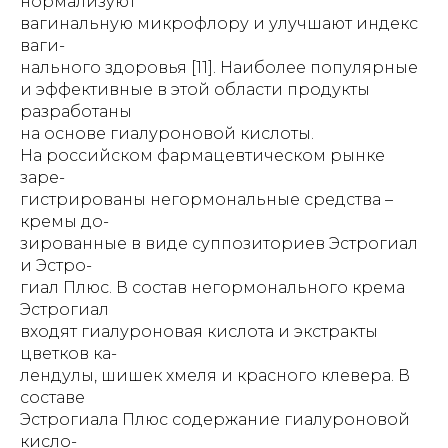
нормализуют
вагинальную микрофлору и улучшают индекс
ваги-
нального здоровья [11]. Наиболее популярные
и эффективные в этой области продукты
разработаны
на основе гиалуроновой кислоты.
На российском фармацевтическом рынке
заре-
гистрированы негормональные средства –
кремы до-
зированные в виде суппозиториев Эстрогиал
и Эстро-
гиал Плюс. В состав негормонального крема
Эстрогиал
входят гиалуроновая кислота и экстракты
цветков ка-
лендулы, шишек хмеля и красного клевера. В
составе
Эстрогиала Плюс содержание гиалуроновой
кисло-