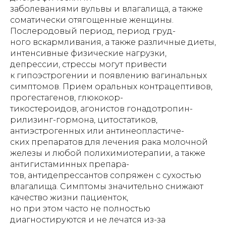
заболеваниями вульвы и влагалища, а также
соматически отягощенные женщины.
Послеродовый период, период груд-
ного вскармливания, а также различные диеты,
интенсивные физические нагрузки,
депрессии, стрессы могут привести
к гипоэстрогении и появлению вагинальных
симптомов. Прием оральных контрацептивов,
прогестагенов, глюкокор-
тикостероидов, агонистов гонадотропин-
рилизинг-гормона, цитостатиков,
антиэстрогенных или антинеопластиче-
ских препаратов для лечения рака молочной
железы и любой полихимиотерапии, а также
антигистаминных препара-
тов, антидепрессантов сопряжен с сухостью
влагалища. Симптомы значительно снижают
качество жизни пациенток,
но при этом часто не полностью
диагностируются и не лечатся из-за