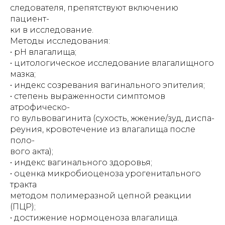
следователя, препятствуют включению
пациент-
ки в исследование.
Методы исследования:
• pH влагалища;
• цитологическое исследование влагалищного
мазка;
• индекс созревания вагинального эпителия;
• степень выраженности симптомов
атрофическо-
го вульвовагинита (сухость, жжение/зуд, диспа-
реуния, кровотечение из влагалища после
поло-
вого акта);
• индекс вагинального здоровья;
• оценка микробиоценоза урогенитального
тракта
методом полимеразной цепной реакции
(ПЦР);
• достижение нормоценоза влагалища.