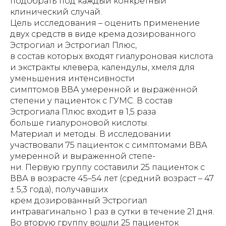
подобрать под каждый конкретный
клинический случай.
Цель исследования – оценить применение
двух средств в виде крема дозированного
Эстрогиал и Эстрогиал Плюс,
в состав которых входят гиалуроновая кислота
и экстракты клевера, календулы, хмеля для
уменьшения интенсивности
симптомов ВВА умеренной и выраженной
степени у пациенток с ГУМС. В состав
Эстрогиала Плюс входит в 1,5 раза
больше гиалуроновой кислоты.
Материал и методы. В исследовании
участвовали 75 пациенток с симптомами ВВА
умеренной и выраженной степе-
ни. Первую группу составили 25 пациенток с
ВВА в возрасте 45–54 лет (средний возраст – 47
± 5,3 года), получавших
крем дозированный Эстрогиал
интравагинально 1 раз в сутки в течение 21 дня.
Во вторую группу вошли 25 пациенток