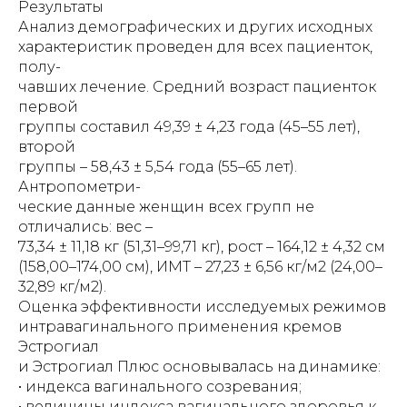
Результаты
Анализ демографических и других исходных
характеристик проведен для всех пациенток,
полу-
чавших лечение. Средний возраст пациенток
первой
группы составил 49,39 ± 4,23 года (45–55 лет),
второй
группы – 58,43 ± 5,54 года (55–65 лет).
Антропометри-
ческие данные женщин всех групп не
отличались: вес –
73,34 ± 11,18 кг (51,31–99,71 кг), рост – 164,12 ± 4,32 см
(158,00–174,00 см), ИМТ – 27,23 ± 6,56 кг/м2 (24,00–
32,89 кг/м2).
Оценка эффективности исследуемых режимов
интравагинального применения кремов
Эстрогиал
и Эстрогиал Плюс основывалась на динамике:
• индекса вагинального созревания;
• величины индекса вагинального здоровья к