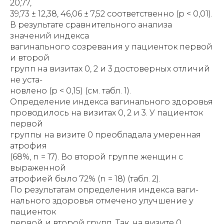
20,77,
39,73 ± 12,38, 46,06 ± 7,52 соответственно (p < 0,01).
В результате сравнительного анализа
значений индекса
вагинального созревания у пациенток первой
и второй
групп на визитах 0, 2 и 3 достоверных отличий
не уста-
новлено (р < 0,15) (см. табл. 1).
Определение индекса вагинального здоровья
проводилось на визитах 0, 2 и 3. У пациенток
первой
группы на визите 0 преобладала умеренная
атрофия
(68%, n = 17). Во второй группе женщин с
выраженной
атрофией было 72% (n = 18) (табл. 2).
По результатам определения индекса ваги-
нального здоровья отмечено улучшение у
пациенток
первой и второй групп. Так, на визите 0