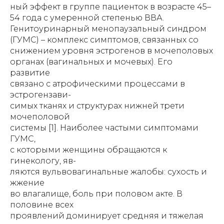
ный эффект в группе пациенток в возрасте 45–
54 года с умеренной степенью ВВА.
Генитоуринарный менопаузальный синдром
(ГУМС) – комплекс симптомов, связанных со
снижением уровня эстрогенов в мочеполовых
органах (вагинальных и мочевых). Его
развитие
связано с атрофическими процессами в
эстрогензави-
симых тканях и структурах нижней трети
мочеполовой
системы [1]. Наиболее частыми симптомами
ГУМС,
с которыми женщины обращаются к
гинекологу, яв-
ляются вульвовагинальные жалобы: сухость и
жжение
во влагалище, боль при половом акте. В
половине всех
проявлений доминирует средняя и тяжелая