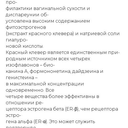
про-
филактики вагинальной сухости и
диспареунии об-
условлена высоким содержанием
фитоэстрогенов
(экстракт красного клевера) и натриевой соли
гиалуро-
новой кислоты.
Красный клевер является единственным при-
родным источником всех четырех
изофлавонов – био-
канина А, формононетина, дайдзеина и
генистеина –
в максимальной концентрации
одновременно. Все
четыре вещества более эффективны в
отношении ре-
цептора эстрогена бета (ER-β), чем рецептора
эстро-
гена альфа (ER-α). Это может служить
подтвержде-