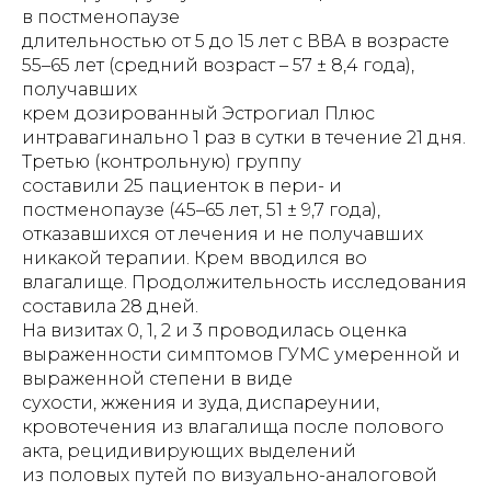
в постменопаузе
длительностью от 5 до 15 лет с ВВА в возрасте
55–65 лет (средний возраст – 57 ± 8,4 года),
получавших
крем дозированный Эстрогиал Плюс
интравагинально 1 раз в сутки в течение 21 дня.
Третью (контрольную) группу
составили 25 пациенток в пери- и
постменопаузе (45–65 лет, 51 ± 9,7 года),
отказавшихся от лечения и не получавших
никакой терапии. Крем вводился во
влагалище. Продолжительность исследования
составила 28 дней.
На визитах 0, 1, 2 и 3 проводилась оценка
выраженности симптомов ГУМС умеренной и
выраженной степени в виде
сухости, жжения и зуда, диспареунии,
кровотечения из влагалища после полового
акта, рецидивирующих выделений
из половых путей по визуально-аналоговой