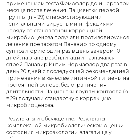
применением теста Фемофлор до и через три
месяца после лечения. Пациентки первой
группы (n = 29) с персистирующими
генитальными вирусными инфекциями
наряду со стандартной коррекцией
микробиоценоза получали противовирусное
лечение препаратом Панавир по одному
суппозиторию один раз в день вечером 10
дней, на этапе реабилитации назначался
спрей Панавир Интим Нормафлор два раза в
день 20 дней с последующей рекомендацией
применения в качестве интимной гигиены на
постоянной основе, без ограничения
длительности. Пациентки группы контроля (n
= 29) получали стандартную коррекцию
микробиоценоза.
Результаты и обсуждение. Результаты
комплексной микробиологической оценки
состояния микроэкологии влагалища у