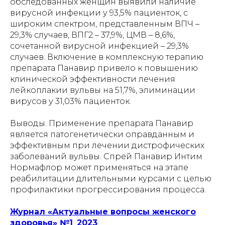
обследованных женщин выявили наличие
вирусной инфекции у 93,5% пациенток, с
широким спектром, представленным ВПЧ –
29,3% случаев, ВПГ2 – 37,9%, ЦМВ – 8,6%,
сочетанной вирусной инфекцией – 29,3%
случаев. Включение в комплексную терапию
препарата Панавир привело к повышению
клинической эффективности лечения
лейкоплакии вульвы на 51,7%, элиминации
вирусов у 31,03% пациенток.
Выводы. Применение препарата Панавир
является патогенетически оправданным и
эффективным при лечении дистрофических
заболеваний вульвы. Спрей Панавир Интим
Нормафлор может применяться на этапе
реабилитации длительными курсами с целью
профилактики прогрессирования процесса.
Журнал «Актуальные вопросы женского
здоровья» №1_2023