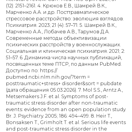
(12): 2151–2161. 4. Крюков Е.В., Шамрей В.К.,
Марченко А.А. и др. Посттравматическое
стрессовое расстройство: эволюция взглядов.
Психиатрия. 2023; 21 (4): 57–71. 5. Шамрей В.К.,
Марченко А.А., Лобачев А.В., Тарумов Д.А.
Современные методы объективизации
психических расстройств у военнослужащих.
Социальная и клиническая психиатрия. 2021; 2:
51–57. 6. Динамика числа научных публикаций,
посвященных теме ПТСР, по данным PubMed.
Доступно по: https://
pubmed.ncbi.nlm.nih.gov/?term =
posttraumatic+stress+ disorder&sort = pubdate
(дата обращения 05.03.2026). 7. Mol S.S., Arntz A.,
Metsemakers J.F. et al. Symptoms of post-
traumatic stress disorder after non-traumatic
events: evidence from an open population study.
Br. J. Psychiatry. 2005; 186: 494–499. 8. Heir T.,
Bonsaksen T., Grimholt T. et al. Serious life events
and post-traumatic stress disorder in the