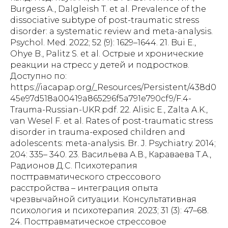
Burgess A., Dalgleish T. et al. Prevalence of the
dissociative subtype of post-traumatic stress
disorder: a systematic review and meta-analysis.
Psychol. Med. 2022; 52 (9): 1629–1644. 21. Bui E.,
Ohye B., Palitz S. et al. Острые и хронические
реакции на стресс у детей и подростков.
Доступно по:
https://iacapap.org/_Resources/Persistent/438d0
45e97d518a00419a865296f5a791e790cf9/F.4-
Trauma-Russian-UKR.pdf. 22. Alisic E., Zalta A.K.,
van Wesel F. et al. Rates of post-traumatic stress
disorder in trauma-exposed children and
adolescents: meta-analysis. Br. J. Psychiatry. 2014;
204: 335– 340. 23. Васильева А.В., Караваева Т.А.,
Радионов Д.С. Психотерапия
посттравматического стрессового
расстройства – интеграция опыта
чрезвычайной ситуации. Консультативная
психология и психотерапия. 2023; 31 (3): 47–68.
24. Посттравматическое стрессовое