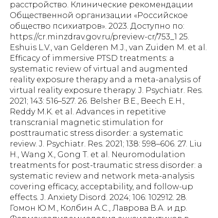
расстройство. Клинические рекомендации
Общественной организации «Российское
общество психиатров». 2023. Доступно по:
https://cr.minzdrav.gov.ru/preview-cr/753_1 25.
Eshuis L.V., van Gelderen M.J., van Zuiden M. et al.
Efficacy of immersive PTSD treatments: a
systematic review of virtual and augmented
reality exposure therapy and a meta-analysis of
virtual reality exposure therapy. J. Psychiatr. Res.
2021; 143: 516–527. 26. Belsher B.E., Beech E.H.,
Reddy M.K. et al. Advances in repetitive
transcranial magnetic stimulation for
posttraumatic stress disorder: a systematic
review. J. Psychiatr. Res. 2021; 138: 598–606. 27. Liu
H., Wang X., Gong T. et al. Neuromodulation
treatments for post-traumatic stress disorder: a
systematic review and network meta-analysis
covering efficacy, acceptability, and follow-up
effects. J. Anxiety Disord. 2024; 106: 102912. 28.
Гомон Ю.М., Колбин А.С., Лаврова В.А. и др.