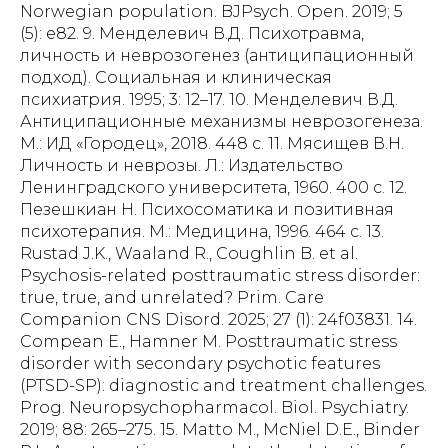
Norwegian population. BJPsych. Open. 2019; 5
(5): e82. 9. Менделевич В.Д. Психотравма,
личность и неврозогенез (антиципационный
подход). Социальная и клиническая
психиатрия. 1995; 3: 12–17. 10. Менделевич В.Д.
Антиципационные механизмы неврозогенеза.
М.: ИД «Городец», 2018. 448 с. 11. Мясищев В.Н.
Личность и неврозы. Л.: Издательство
Ленинградского университета, 1960. 400 с. 12.
Пезешкиан Н. Психосоматика и позитивная
психотерапия. М.: Медицина, 1996. 464 с. 13.
Rustad J.K., Waaland R., Coughlin B. et al.
Psychosis-related posttraumatic stress disorder:
true, true, and unrelated? Prim. Care
Companion CNS Disord. 2025; 27 (1): 24f03831. 14.
Compean E., Hamner M. Posttraumatic stress
disorder with secondary psychotic features
(PTSD-SP): diagnostic and treatment challenges.
Prog. Neuropsychopharmacol. Biol. Psychiatry.
2019; 88: 265–275. 15. Matto M., McNiel D.E., Binder