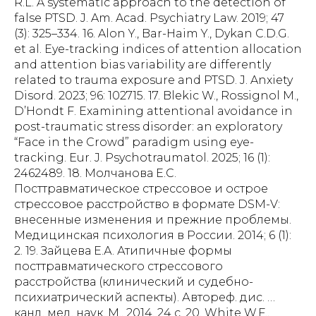
R.L. A systematic approach to the detection of
false PTSD. J. Am. Acad. Psychiatry Law. 2019; 47
(3): 325–334. 16. Alon Y., Bar-Haim Y., Dykan C.D.G.
et al. Eye-tracking indices of attention allocation
and attention bias variability are differently
related to trauma exposure and PTSD. J. Anxiety
Disord. 2023; 96: 102715. 17. Blekic W., Rossignol M.,
D’Hondt F. Examining attentional avoidance in
post-traumatic stress disorder: an exploratory
“Face in the Crowd” paradigm using eye-
tracking. Eur. J. Psychotraumatol. 2025; 16 (1):
2462489. 18. Молчанова Е.С.
Посттравматическое стрессовое и острое
стрессовое расстройство в формате DSM-V:
внесенные изменения и прежние проблемы.
Медицинская психология в России. 2014; 6 (1):
2. 19. Зайцева Е.А. Атипичные формы
посттравматического стрессового
расстройства (клинический и судебно-
психиатрический аспекты). Автореф. дис. …
канд. мед. наук. М., 2014. 24 с. 20. White W.F.,