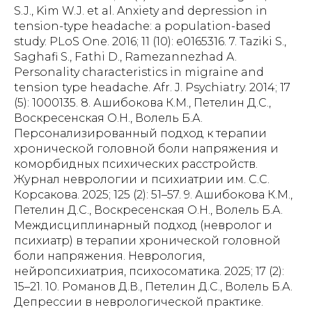
S.J., Kim W.J. et al. Anxiety and depression in
tension-type headache: a population-based
study. PLoS One. 2016; 11 (10): e0165316. 7. Taziki S.,
Saghafi S., Fathi D., Ramezannezhad A.
Personality characteristics in migraine and
tension type headache. Afr. J. Psychiatry. 2014; 17
(5): 1000135. 8. Ашибокова К.М., Петелин Д.С.,
Воскресенская О.Н., Волель Б.А.
Персонализированный подход к терапии
хронической головной боли напряжения и
коморбидных психических расстройств.
Журнал неврологии и психиатрии им. С.С.
Корсакова. 2025; 125 (2): 51–57. 9. Ашибокова К.М.,
Петелин Д.С., Воскресенская О.Н., Волель Б.А.
Междисциплинарный подход (невролог и
психиатр) в терапии хронической головной
боли напряжения. Неврология,
нейропсихиатрия, психосоматика. 2025; 17 (2):
15–21. 10. Романов Д.В., Петелин Д.С., Волель Б.А.
Депрессии в неврологической практике.