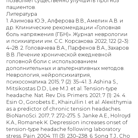
Литература
1. Азимова Ю.Э., Алферова В.В., Амелин А.В. и
др. Клинические рекомендации «Головная
боль напряжения (ГБН)». Журнал неврологии
и психиатрии им. С.С. Корсакова. 2022; 122 (2–3):
4–28. 2. Головачева В.А., Парфенов В.А., Захаров
В.В. Лечение хронической ежедневной
головной боли с использованием
дополнительных и альтернативных методов.
Неврология, нейропсихиатрия,
психосоматика. 2015; 7 (2): 35–41. 3. Ashina S.,
Mitsikostas D.D., Lee M.J. et al. Tension-type
headache. Nat. Rev. Dis. Primers. 2021; 7 (1): 24. 4.
Esin O., Gorobets E., Khairullin I. et al. Alexithymia
as a predictor of chronic tension headaches.
BioNanoSci. 2017; 7: 272–275. 5. Janke A.E., Holroyd
K.A., Romanek K. Depression increases onset of
tension-type headache following laboratory
stress. Pain. 2004; 111 (3): 230–238. 6. Song T.J., Cho