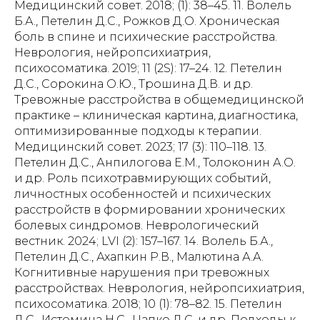
Медицинский совет. 2018; (1): 38–45. 11. Волель
Б.А., Петелин Д.С., Рожков Д.О. Хроническая
боль в спине и психические расстройства.
Неврология, нейропсихиатрия,
психосоматика. 2019; 11 (2S): 17–24. 12. Петелин
Д.С., Сорокина О.Ю., Трошина Д.В. и др.
Тревожные расстройства в общемедицинской
практике – клиническая картина, диагностика,
оптимизированные подходы к терапии.
Медицинский совет. 2023; 17 (3): 110–118. 13.
Петелин Д.С., Анпилогова Е.М., Толоконин А.О.
и др. Роль психотравмирующих событий,
личностных особенностей и психических
расстройств в формировании хронических
болевых синдромов. Неврологический
вестник. 2024; LVI (2): 157–167. 14. Волель Б.А.,
Петелин Д.С., Ахапкин Р.В., Малютина А.А.
Когнитивные нарушения при тревожных
расстройствах. Неврология, нейропсихиатрия,
психосоматика. 2018; 10 (1): 78–82. 15. Петелин
Д.С., Истомина Н.С., Цапко Д.С. и др. Подходы к