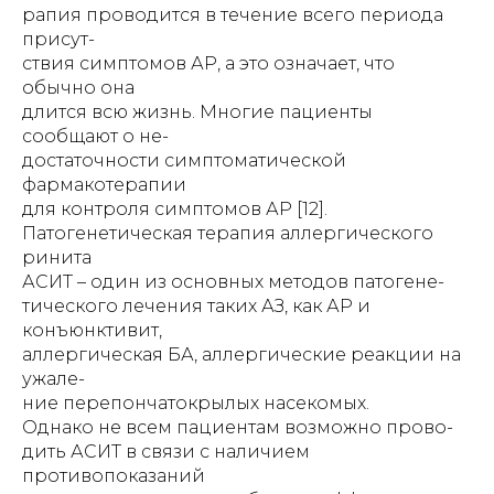
рапия проводится в течение всего периода
присут-
ствия симптомов АР, а это означает, что
обычно она
длится всю жизнь. Многие пациенты
сообщают о не-
достаточности симптоматической
фармакотерапии
для контроля симптомов АР [12].
Патогенетическая терапия аллергического
ринита
АСИТ – один из основных методов патогене-
тического лечения таких АЗ, как АР и
конъюнктивит,
аллергическая БА, аллергические реакции на
ужале-
ние перепончатокрылых насекомых.
Однако не всем пациентам возможно прово-
дить АСИТ в связи с наличием
противопоказаний