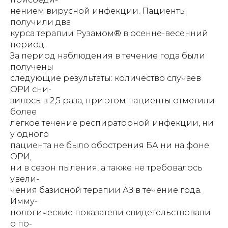
нением вирусной инфекции. Пациенты
получили два
курса терапии Рузамом® в осенне-весенний
период.
За период наблюдения в течение года были
получены
следующие результаты: количество случаев
ОРИ сни-
зилось в 2,5 раза, при этом пациенты отметили
более
легкое течение респираторной инфекции, ни
у одного
пациента не было обострения БА ни на фоне
ОРИ,
ни в сезон пыления, а также не требовалось
увели-
чения базисной терапии АЗ в течение года.
Имму-
нологические показатели свидетельствовали
о по-