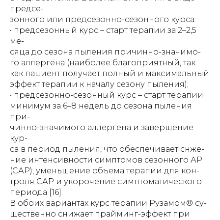
предсе-
зонного или предсезонно-сезонного курса:
• предсезонный курс – старт терапии за 2–2,5
ме-
сяца до сезона пыления причинно-значимо-
го аллергена (наиболее благоприятный, так
как пациент получает полный и максимальный
эффект терапии к началу сезону пыления);
• предсезонно-сезонный курс – старт терапии
минимум за 6–8 недель до сезона пыления
при-
чинно-значимого аллергена и завершение
кур-
са в период пыления, что обеспечивает снже-
ние интенсивности симптомов сезонного АР
(САР), уменьшение объема терапии для кон-
троля САР и укорочение симптоматического
периода [16].
В обоих вариантах курс терапии Рузамом® су-
щественно снижает прайминг-эффект при