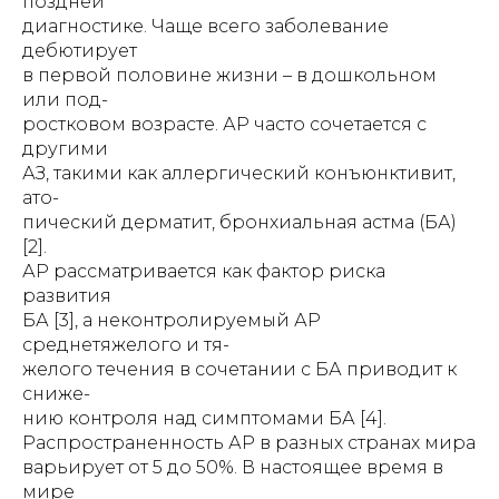
поздней
диагностике. Чаще всего заболевание
дебютирует
в первой половине жизни – в дошкольном
или под-
ростковом возрасте. АР часто сочетается с
другими
АЗ, такими как аллергический конъюнктивит,
ато-
пический дерматит, бронхиальная астма (БА)
[2].
АР рассматривается как фактор риска
развития
БА [3], а неконтролируемый АР
среднетяжелого и тя-
желого течения в сочетании с БА приводит к
сниже-
нию контроля над симптомами БА [4].
Распространенность АР в разных странах мира
варьирует от 5 до 50%. В настоящее время в
мире