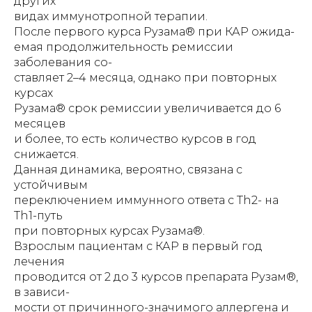
других
видах иммунотропной терапии.
После первого курса Рузама® при КАР ожида-
емая продолжительность ремиссии
заболевания со-
ставляет 2–4 месяца, однако при повторных
курсах
Рузама® срок ремиссии увеличивается до 6
месяцев
и более, то есть количество курсов в год
снижается.
Данная динамика, вероятно, связана с
устойчивым
переключением иммунного ответа с Th2- на
Th1-путь
при повторных курсах Рузама®.
Взрослым пациентам с КАР в первый год
лечения
проводится от 2 до 3 курсов препарата Рузам®,
в зависи-
мости от причинного-значимого аллергена и