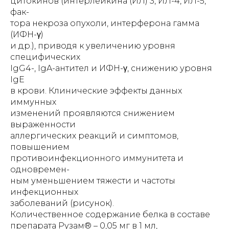
цитокинов (интерлейкина (ИЛ) 3, ИЛ-4, ИЛ-5,
фак-
тора некроза опухоли, интерферона гамма
(ИФН-γ)
и др.), приводя к увеличению уровня
специфических
IgG4-, IgA-антител и ИФН-γ, снижению уровня
IgE
в крови. Клинические эффекты данных
иммунных
изменений проявляются снижением
выраженности
аллергических реакций и симптомов,
повышением
противоинфекционного иммунитета и
одновремен-
ным уменьшением тяжести и частоты
инфекционных
заболеваний (рисунок).
Количественное содержание белка в составе
препарата Рузам® – 0,05 мг в 1 мл,