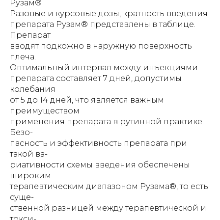
Рузам®
Разовые и курсовые дозы, кратность введения
препарата Рузам® представлены в таблице.
Препарат
вводят подкожно в наружную поверхность
плеча.
Оптимальный интервал между инъекциями
препарата составляет 7 дней, допустимы
колебания
от 5 до 14 дней, что является важным
преимуществом
применения препарата в рутинной практике.
Безо-
пасность и эффективность препарата при
такой ва-
риативности схемы введения обеспечены
широким
терапевтическим диапазоном Рузама®, то есть
суще-
ственной разницей между терапевтической и
токси-