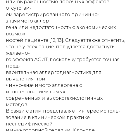
или выраженностью побочных эффектов,
отсутстви-
ем зарегистрированного причинно-
значимого аллер-
гена или недостаточностью экономических
возмож-
ностей пациента [12, 13]. Следует также отметить,
что не у всех пациентов удается достигнуть
желаемо-
го эффекта АСИТ, поскольку требуется точная
пред-
варительная аллергодиагностика для
выявления при-
чинно-значимого аллергена с
использованием самых
современных и высокотехнологичных
методов.
В связи с этим представляет интерес исполь-
зование в клинической практике
неспецифической
иммунотропной терапии. К группе