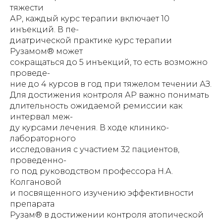
тяжести
АР, каждый курс терапии включает 10
инъекций. В пе-
диатрической практике курс терапии
Рузамом® может
сокращаться до 5 инъекций, то есть возможно
проведе-
ние до 4 курсов в год при тяжелом течении АЗ.
Для достижения контроля АР важно понимать
длительность ожидаемой ремиссии как
интервал меж-
ду курсами лечения. В ходе клинико-
лабораторного
исследования с участием 32 пациентов,
проведенно-
го под руководством профессора Н.А.
Колгановой
и посвященного изучению эффективности
препарата
Рузам® в достижении контроля атопической