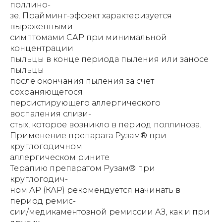
поллино-
зе. Прайминг-эффект характеризуется
выраженными
симптомами САР при минимальной
концентрации
пыльцы в конце периода пыления или заносе
пыльцы
после окончания пыления за счет
сохраняющегося
персистирующего аллергического
воспаления слизи-
стых, которое возникло в период поллиноза.
Применение препарата Рузам® при
круглогодичном
аллергическом рините
Терапию препаратом Рузам® при
круглогодич-
ном АР (КАР) рекомендуется начинать в
период ремис-
сии/медикаментозной ремиссии АЗ, как и при