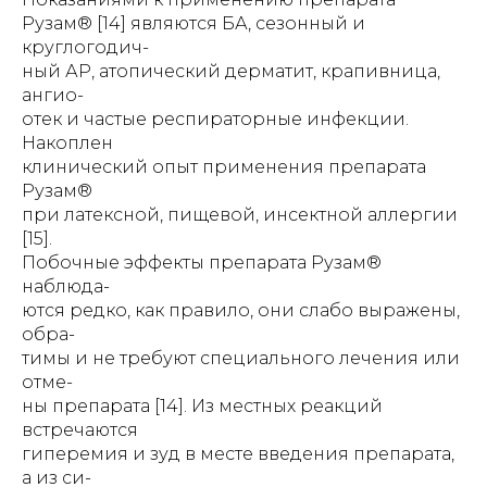
Рузам® [14] являются БА, сезонный и
круглогодич-
ный АР, атопический дерматит, крапивница,
ангио-
отек и частые респираторные инфекции.
Накоплен
клинический опыт применения препарата
Рузам®
при латексной, пищевой, инсектной аллергии
[15].
Побочные эффекты препарата Рузам®
наблюда-
ются редко, как правило, они слабо выражены,
обра-
тимы и не требуют специального лечения или
отме-
ны препарата [14]. Из местных реакций
встречаются
гиперемия и зуд в месте введения препарата,
а из си-