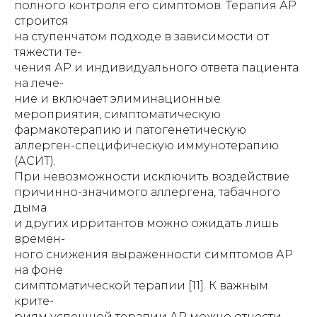
полного контроля его симптомов. Терапия АР
строится
на ступенчатом подходе в зависимости от
тяжести те-
чения АР и индивидуального ответа пациента
на лече-
ние и включает элиминационные
мероприятия, симптоматическую
фармакотерапию и патогенетическую
аллерген-специфическую иммунотерапию
(АСИТ).
При невозможности исключить воздействие
причинно-значимого аллергена, табачного
дыма
и других ирритантов можно ожидать лишь
времен-
ного снижения выраженности симптомов АР
на фоне
симптоматической терапии [11]. К важным
крите-
риям успешной терапии АР можно отнести