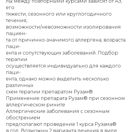
лы между повторными курсами зависят от АЗ,
его
тяжести, сезонного или круглогодичного
течения,
возможности/невозможности изолирования
пациен-
та от причинно-значимого аллергена, возраста
паци-
ента и сопутствующих заболеваний. Подбор
терапии
осуществляется индивидуально для каждого
паци-
ента, однако можно выделить несколько
различных
схем терапии препаратом Рузам®.
Применение препарата Рузам® при сезонном
аллергическом рините
Аллергические заболевания с сезонным
обострением
предполагают проведение 1 курса Рузама®
в год. Возможны 2 варианта лечения в виде