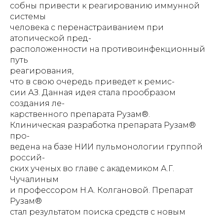
собны привести к реагированию иммунной
системы
человека с перенастраиванием при
атопической пред-
расположенности на противоинфекционный
путь
реагирования,
что в свою очередь приведет к ремис-
сии АЗ. Данная идея стала прообразом
создания ле-
карственного препарата Рузам®.
Клиническая разработка препарата Рузам®
про-
ведена на базе НИИ пульмонологии группой
россий-
ских ученых во главе с академиком А.Г.
Чучалиным
и профессором Н.А. Колгановой. Препарат
Рузам®
стал результатом поиска средств с новым