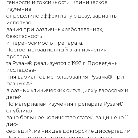
генности и токсичности. Клиническое
изучение
определило эффективную дозу, варианты
использо-
вания при различных заболеваниях,
безопасность
и переносимость препарата.
Пострегистрационный этап изучения
препара-
та Рузам® реализуется с 1993 г. Проведены
исследова-
ния вариантов использования Рузама® при
разных АЗ
в разных клинических ситуациях у взрослых и
детей.
По материалам изучения препарата Рузам®
опублико-
вано большое количество статей, защищено 11
дис-
сертаций, из них две докторские диссертации.
Показаниями к применению препарата