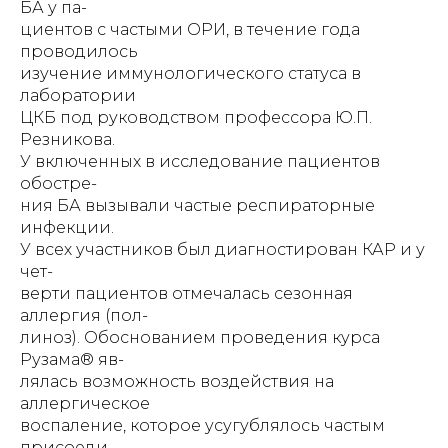
БА у па-
циентов с частыми ОРИ, в течение года
проводилось
изучение иммунологического статуса в
лаборатории
ЦКБ под руководством профессора Ю.П.
Резникова.
У включенных в исследование пациентов
обостре-
ния БА вызывали частые респираторные
инфекции.
У всех участников был диагностирован КАР и у
чет-
верти пациентов отмечалась сезонная
аллергия (пол-
линоз). Обоснованием проведения курса
Рузама® яв-
лялась возможность воздействия на
аллергическое
воспаление, которое усугублялось частым
присоеди-