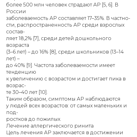
более 500 млн человек страдают АР [5, 6]. В
России
заболеваемость АР составляет 17–35%. В частно-
сти, распространенность АР среди взрослых
состав-
ляет 18,2% [7], cреди детей дошкольного
возраста
(3–6 лет) – до 16% [8], cреди школьников (13–14
лет) –
до 40% [9]. Частота заболеваемости имеет
тенденцию
к увеличению с возрастом и достигает пика в
возрас-
те 30–40 лет [10].
Таким образом, симптомы АР наблюдаются
у людей всех возрастов: от самых маленьких и
под-
ростков до пожилых.
Лечение аллергического ринита
Цель лечения АР заключается в достижении