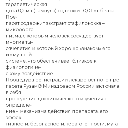
терапевтическая
доза 0,2 мл (1 ампула) содержит 0,01 мг белка.
Пре-
парат содержит экстракт стафилококка –
микроорга-
низма, с которым человек сосуществует
многие ты-
сячелетия и который хорошо «знаком» его
иммунной
системе, что обеспечивает близкое к
физиологиче-
скому воздействие.
Процедура регистрации лекарственного пре-
парата Рузам® Минздравом России включала
в себя
проведение доклинического изучения с
определе-
нием механизма действия препарата, его
эффек-
тивности, безопасности, тератогенности, мута-