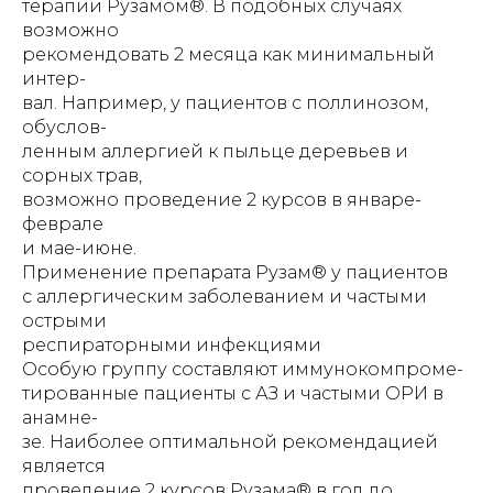
терапии Рузамом®. В подобных случаях
возможно
рекомендовать 2 месяца как минимальный
интер-
вал. Например, у пациентов с поллинозом,
обуслов-
ленным аллергией к пыльце деревьев и
сорных трав,
возможно проведение 2 курсов в январе-
феврале
и мае-июне.
Применение препарата Рузам® у пациентов
с аллергическим заболеванием и частыми
острыми
респираторными инфекциями
Особую группу составляют иммунокомпроме-
тированные пациенты с АЗ и частыми ОРИ в
анамне-
зе. Наиболее оптимальной рекомендацией
является
проведение 2 курсов Рузама® в год до