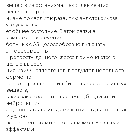
веществ из организма. Накопление этих
веществ в орга-
низме приводит к развитию эндотоксикоза,
что усугубля-
ет общее состояние. В этой связи в
комплексное лечение
больных с АЗ целесообразно включать
энтеросорбенты.
Препараты данного класса применяются с
целью выведе-
ния из ЖКТ аллергенов, продуктов неполного
фермента-
тивного расщепления биологически активных
веществ,
таких как серотонин, гистамин, брадикинин,
нейропепти-
ды, простагландины, лейкотриены, патогенных
и услов-
но-патогенных микроорганизмов. Важными
эффектами