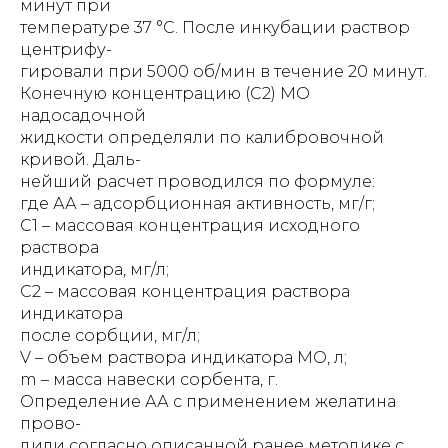
минут при
температуре 37 °С. После инкубации раствор
центрифу-
гировали при 5000 об/мин в течение 20 минут.
Конечную концентрацию (С2) МО
надосадочной
жидкости определяли по калибровочной
кривой. Даль-
нейший расчет проводился по формуле:
где АА – адсорбционная активность, мг/г;
С1 – массовая концентрация исходного
раствора
индикатора, мг/л;
С2 – массовая концентрация раствора
индикатора
после сорбции, мг/л;
V – объем раствора индикатора МО, л;
m – масса навески сорбента, г.
Определение АА с применением желатина
прово-
дили согласно описанной ранее методике с