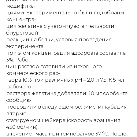
модифика-
циями. Экспериментально были подобраны
концентра-
ция желатина с учетом чувствительности
биуретовой
реакции на белки, условия проведения
эксперимента,
при этом концентрация адсорбата составила
3%. Рабо-
чий раствор готовили из исходного
коммерческого рас-
твора 10% при различных рН – 2,0 и 7,5. К 5 мл
рабочего
раствора желатина добавляли 40 мг сорбента,
сорбцию
проводили в следующем режиме: инкубация
в термо-
статируемом шейкере (скорость вращения
450 об/мин)
в течение 1 часа при температуре 37 °С. После