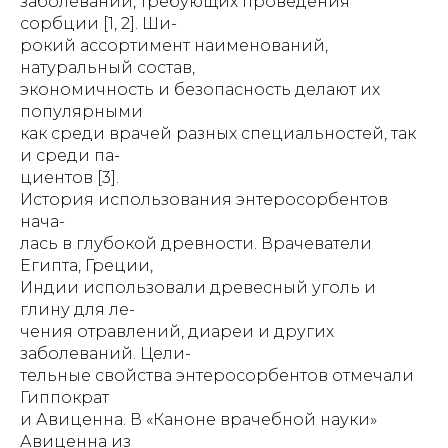
заболеваний, требующих проведения
сорбции [1, 2]. Ши-
рокий ассортимент наименований,
натуральный состав,
экономичность и безопасность делают их
популярными
как среди врачей разных специальностей, так
и среди па-
циентов [3].
История использования энтеросорбентов
нача-
лась в глубокой древности. Врачеватели
Египта, Греции,
Индии использовали древесный уголь и
глину для ле-
чения отравлений, диареи и других
заболеваний. Цели-
тельные свойства энтеросорбентов отмечали
Гиппократ
и Авиценна. В «Каноне врачебной науки»
Авиценна из