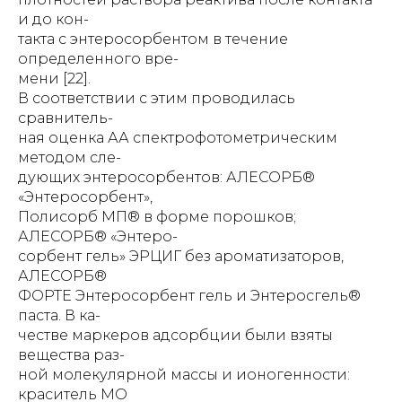
и до кон-
такта с энтеросорбентом в течение
определенного вре-
мени [22].
В соответствии с этим проводилась
сравнитель-
ная оценка АА спектрофотометрическим
методом сле-
дующих энтеросорбентов: АЛЕСОРБ®
«Энтеросорбент»,
Полисорб МП® в форме порошков;
АЛЕСОРБ® «Энтеро-
сорбент гель» ЭРЦИГ без ароматизаторов,
АЛЕСОРБ®
ФОРТЕ Энтеросорбент гель и Энтеросгель®
паста. В ка-
честве маркеров адсорбции были взяты
вещества раз-
ной молекулярной массы и ионогенности:
краситель МО