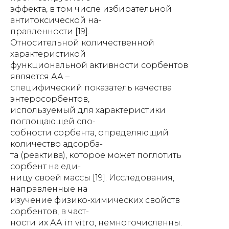
эффекта, в том числе избирательной
антитоксической на-
правленности [19].
Относительной количественной
характеристикой
функциональной активности сорбентов
является АА –
специфический показатель качества
энтеросорбентов,
используемый для характеристики
поглощающей спо-
собности сорбента, определяющий
количество адсорба-
та (реактива), которое может поглотить
сорбент на еди-
ницу своей массы [19]. Исследования,
направленные на
изучение физико-химических свойств
сорбентов, в част-
ности их АА in vitro, немногочисленны.