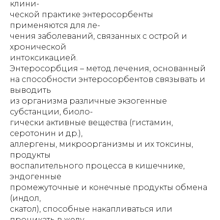
клини-
ческой практике энтеросорбенты
применяются для ле-
чения заболеваний, связанных с острой и
хронической
интоксикацией.
Энтеросорбция – метод лечения, основанный
на способности энтеросорбентов связывать и
выводить
из организма различные экзогенные
субстанции, биоло-
гически активные вещества (гистамин,
серотонин и др.),
аллергены, микроорганизмы и их токсины,
продукты
воспалительного процесса в кишечнике,
эндогенные
промежуточные и конечные продукты обмена
(индол,
скатол), способные накапливаться или
проникать в желу-