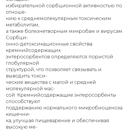
избирательной сорбционной активностью по
отноше-
нию к среднемолекулярным токсическим
метаболитам,
а также болезнетворным микробам и вирусам.
Сорбци-
онно-детоксикационные свойства
кремнийсодержащих
энтеросорбентов определяются пористой
глобулярной
структурой, что позволяет связывать и
выводить токси-
ческие вещества с малой и средней
молекулярной мас-
сой. Кремнийсодержащие энтеросорбенты
способствуют
поддержанию нормального микробиоценоза
кишечни-
ка, улучшая пищеварение и обеспечивая
высокую ме-