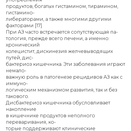
продуктов, богатых гистамином, тирамином,
гистамино-
либераторами, а также многими другими
факторами [17].
При АЗ часто встречается сопутствующая па-
тология, прежде всего печени, а именно:
хронический
холецистит, дискинезия желчевыводящих
путей, дис-
бактериоз кишечника. Эти заболевания играют
немало-
важную роль в патогенезе рецидивов АЗ как с
иммуно-
логическим механизмом развития, так и без
такового.
Дисбактериоз кишечника обусловливает
накопление
в кишечнике продуктов неполного
переваривания, ко-
торые поддерживают клинические