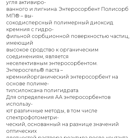
угля активиро-
ванного и лигнина. Энтеросорбент Полисорб
МП® – вы-
сокодисперсный полимерный диоксид
кремния с гидро-
фильной сорбционной поверхностью частиц,
имеющий
высокое сродство к органическим
соединениям, является
неселективным энтеросорбентом.
Энтеросгель® паста –
кремнийорганический энтеросорбент на
основе полиме-
тилсилоксана полигидрата.
Для определения АА энтеросорбентов
использу-
ют различные методы, в том числе
спектрофотометри-
ческий, основанный на разнице значений
оптических
плотностей раствора реактива после контакта