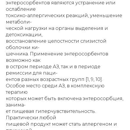
энтеросорбентов являются устранение или
ослабление
токсико-аллергических реакций, уменьшение
метаболи-
ческой нагрузки на органы выделения и
детоксикации,
восстановление целостности слизистой
оболочки ки-
шечника. Применение энтеросорбентов
возможно как
в остром периоде АЗ, так и в периоде
ремиссии для паци-
ентов разных возрастных групп [1, 9, 10].
Особое место среди АЗ, в комплексную
терапию
которых может быть включена энтеросорбция,
занима-
ет пищевая гиперчувствительность.
Практически любой
пищевой продукт может стать аллергеном и