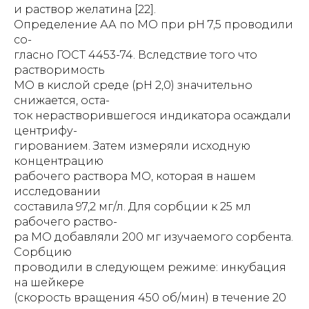
и раствор желатина [22].
Определение АА по МО при рН 7,5 проводили
со-
гласно ГОСТ 4453-74. Вследствие того что
растворимость
МО в кислой среде (рН 2,0) значительно
снижается, оста-
ток нерастворившегося индикатора осаждали
центрифу-
гированием. Затем измеряли исходную
концентрацию
рабочего раствора МО, которая в нашем
исследовании
составила 97,2 мг/л. Для сорбции к 25 мл
рабочего раство-
ра МО добавляли 200 мг изучаемого сорбента.
Сорбцию
проводили в следующем режиме: инкубация
на шейкере
(скорость вращения 450 об/мин) в течение 20