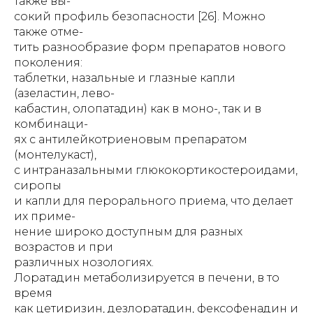
также вы-
сокий профиль безопасности [26]. Можно
также отме-
тить разнообразие форм препаратов нового
поколения:
таблетки, назальные и глазные капли
(азеластин, лево-
кабастин, олопатадин) как в моно-, так и в
комбинаци-
ях с антилейкотриеновым препаратом
(монтелукаст),
с интраназальными глюкокортикостероидами,
сиропы
и капли для перорального приема, что делает
их приме-
нение широко доступным для разных
возрастов и при
различных нозологиях.
Лоратадин метаболизируется в печени, в то
время
как цетиризин, дезлоратадин, фексофенадин и