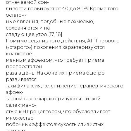
отмечаемой сон-
ливости варьирует от 40 до 80%. Кроме того,
остаточ-
ные явления, подобные похмелью,
сохраняются и на
следующее утро [17, 18].
Помимо седативного действия, АГП первого
(«старого») поколения характеризуются
кратковре-
менным эффектом, что требует приема
препарата три
раза в день. На фоне их приема быстро
развивается
тахифилаксия, т.е. снижение терапевтического
эффек-
та, они также характеризуются низкой
селективно-
стью к Н1-рецепторам, что обусловливает
множество
побочных эффектов: сухость слизистых,
тахикар-