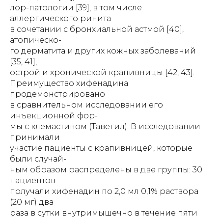
лор-патологии [39], в том числе
аллергического ринита
в сочетании с бронхиальной астмой [40],
атопическо-
го дерматита и других кожных заболеваний
[35, 41],
острой и хронической крапивницы [42, 43].
Преимущество хифенадина
продемонстрировано
в сравнительном исследовании его
инъекционной фор-
мы с клемастином (Тавегил). В исследовании
принимали
участие пациенты с крапивницей, которые
были случай-
ным образом распределены в две группы: 30
пациентов
получали хифенадин по 2,0 мл 0,1% раствора
(20 мг) два
раза в сутки внутримышечно в течение пяти