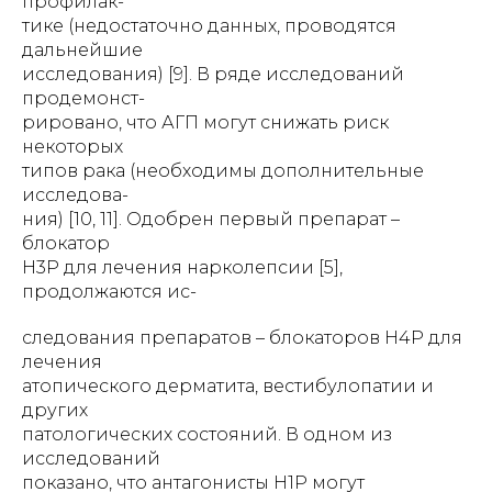
профилак-
тике (недостаточно данных, проводятся
дальнейшие
исследования) [9]. В ряде исследований
продемонст-
рировано, что АГП могут снижать риск
некоторых
типов рака (необходимы дополнительные
исследова-
ния) [10, 11]. Одобрен первый препарат –
блокатор
Н3Р для лечения нарколепсии [5],
продолжаются ис-
следования препаратов – блокаторов Н4Р для
лечения
атопического дерматита, вестибулопатии и
других
патологических состояний. В одном из
исследований
показано, что антагонисты Н1Р могут