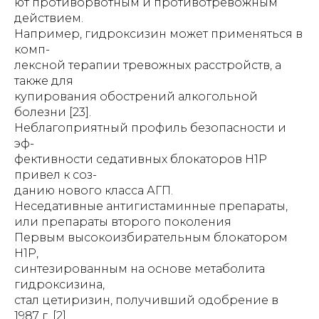
ют противорвотным и противотревожным
действием.
Например, гидроксизин может применяться в
комп-
лексной терапии тревожных расстройств, а
также для
купирования обострений алкогольной
болезни [23].
Неблагоприятный профиль безопасности и
эф-
фективности седативных блокаторов Н1Р
привел к соз-
данию нового класса АГП.
Неседативные антигистаминные препараты,
или препараты второго поколения
Первым высокоизбирательным блокатором
Н1Р,
синтезированным на основе метаболита
гидроксизина,
стал цетиризин, получивший одобрение в
1987 г. [2].