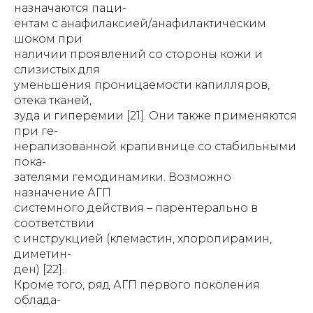
назначаются паци-
ентам с анафилаксией/анафилактическим
шоком при
наличии проявлений со стороны кожи и
слизистых для
уменьшения проницаемости капилляров,
отека тканей,
зуда и гиперемии [21]. Они также применяются
при ге-
нерализованной крапивнице со стабильными
пока-
зателями гемодинамики. Возможно
назначение АГП
системного действия – парентерально в
соответствии
с инструкцией (клемастин, хлоропирамин,
диметин-
ден) [22].
Кроме того, ряд АГП первого поколения
облада-