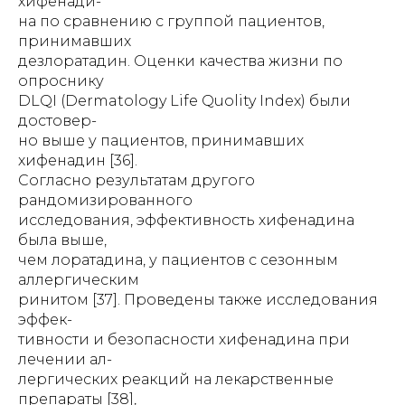
хифенади-
на по сравнению с группой пациентов,
принимавших
дезлоратадин. Оценки качества жизни по
опроснику
DLQI (Dermatology Life Quolity Index) были
достовер-
но выше у пациентов, принимавших
хифенадин [36].
Согласно результатам другого
рандомизированного
исследования, эффективность хифенадина
была выше,
чем лоратадина, у пациентов с сезонным
аллергическим
ринитом [37]. Проведены также исследования
эффек-
тивности и безопасности хифенадина при
лечении ал-
лергических реакций на лекарственные
препараты [38],