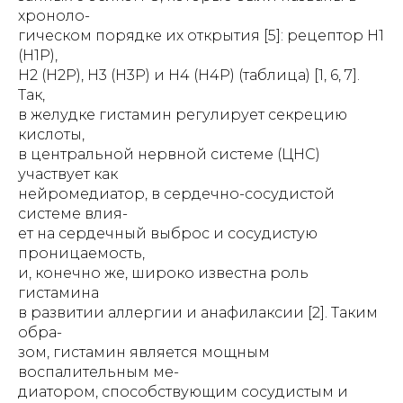
хроноло-
гическом порядке их открытия [5]: рецептор Н1
(Н1P),
Н2 (Н2Р), Н3 (Н3Р) и Н4 (Н4Р) (таблица) [1, 6, 7].
Так,
в желудке гистамин регулирует секрецию
кислоты,
в центральной нервной системе (ЦНС)
участвует как
нейромедиатор, в сердечно-сосудистой
системе влия-
ет на сердечный выброс и сосудистую
проницаемость,
и, конечно же, широко известна роль
гистамина
в развитии аллергии и анафилаксии [2]. Таким
обра-
зом, гистамин является мощным
воспалительным ме-
диатором, способствующим сосудистым и