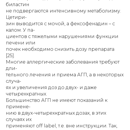
биластин
не подвергаются интенсивному метаболизму.
Цетири-
зин выводится с мочой, а фексофенадин – с
калом. У па-
циентов с тяжелыми нарушениями функции
печени или
почек необходимо снизить дозу препарата
[25].
Многие аллергические заболевания требуют
дли-
тельного лечения и приема АГП, а в некоторых
случа-
ях и увеличения доз до двух- и даже
четырехкратных.
Большинство АГП не имеют показаний к
примене-
нию в двух-четырехкратных дозах, в этих
случаях их
применяют off label, т.е. вне инструкции. Так,