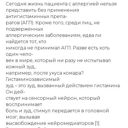
Сегодня жизнь пациента с аллергией нельзя
представить без применения
антигистаминных препа-
ратов (АГП). Кроме того, среди лиц, не
подверженных
аллергическим заболеваниям, едва ли
найдется тот, кто
никогда не принимал АГП. Разве есть хоть
один чело-
век в мире, который ни разу не испытывал
кожный зуд,
например, после укуса комара?
Гистаминозависимый
зуд – это зуд, вызванный действием гистамина.
Он дей-
ствует на сенсорный нейрон, который
воспринимает
боль и зуд, стимул передается в головной
мозг, вызывая
высвобождение нейромедиаторов [1].