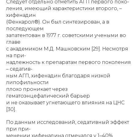
Следует отдельно отметить АГП первого поко-
ления, имеющий характеристики второго, –
хифенадин
(Фенкарол®). Он был синтезирован, а в
последующем
запатентован в 1977 г. советскими учеными во
главе
с академиком М.Д. Машковским [29]. Несмотря
на при-
надлежность к препаратам первого поколения
– седатив-
ным АГП, хифенадин благодаря низкой
липофильности
плохо проникает через
гематоэнцефалический барьер
и не оказывает угнетающего влияния на ЦНС
[30].
По данным исследований, седативный эффект
при при-
менении хифенадина отмечался у 1–40%