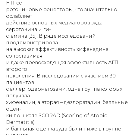
НТ1-се-
ротониновые рецепторы, что значительно
ослабляет
действие основных медиаторов зуда –
серотонина и ги-
стамина [35]. В ряде исследований
продемонстрирова-
на высокая эффективность хифенадина,
сопоставимая
и даже превосходящая эффективность АГП
второго
поколения. В исследовании с участием 30
пациентов
c аллергодерматозами, одна группа которых
получала
хифенадин, а вторая – дезлоратадин, балльные
оцен-
ки по шкале SCORAD (Scoring of Atopic
Dermatitis)
и балльная оценка зуда были ниже в группе