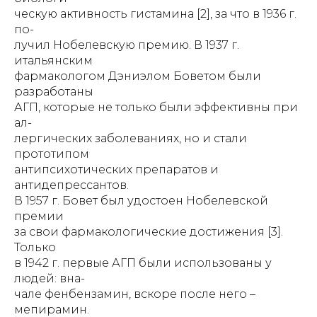
ческую активность гистамина [2], за что в 1936 г.
по-
лучил Нобелевскую премию. В 1937 г.
итальянским
фармакологом Дэниэлом Боветом были
разработаны
АГП, которые не только были эффективны при
ал-
лергических заболеваниях, но и стали
прототипом
антипсихотических препаратов и
антидепрессантов.
В 1957 г. Бовет был удостоен Нобелевской
премии
за свои фармакологические достижения [3].
Только
в 1942 г. первые АГП были использованы у
людей: вна-
чале фенбензамин, вскоре после него –
мепирамин.