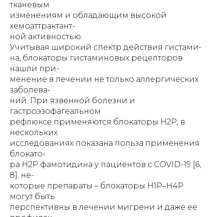
тканевым
изменениям и обладающим высокой
хемоаттрактант-
ной активностью.
Учитывая широкий спектр действия гистами-
на, блокаторы гистаминовых рецепторов
нашли при-
менение в лечении не только аллергических
заболева-
ний. При язвенной болезни и
гастроэзофагеальном
рефлюксе применяются блокаторы Н2Р, в
нескольких
исследованиях показана польза применения
блокато-
ра Н2Р фамотидина у пациентов с COVID-19 [6,
8]; не-
которые препараты – блокаторы Н1Р–Н4Р
могут быть
перспективны в лечении мигрени и даже ее