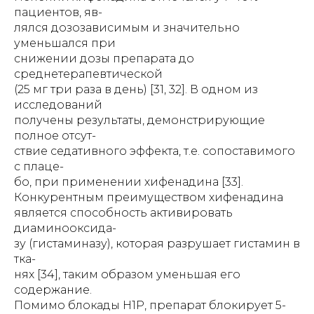
пациентов, яв-
лялся дозозависимым и значительно
уменьшался при
снижении дозы препарата до
среднетерапевтической
(25 мг три раза в день) [31, 32]. В одном из
исследований
получены результаты, демонстрирующие
полное отсут-
ствие седативного эффекта, т.е. сопоставимого
с плаце-
бо, при применении хифенадина [33].
Конкурентным преимуществом хифенадина
является способность активировать
диаминооксида-
зу (гистаминазу), которая разрушает гистамин в
тка-
нях [34], таким образом уменьшая его
содержание.
Помимо блокады Н1Р, препарат блокирует 5-