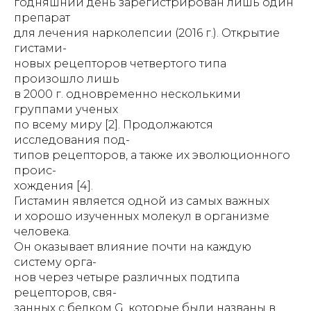
годняшний день зарегистрирован лишь один
препарат
для лечения нарколепсии (2016 г.). Открытие
гистами-
новых рецепторов четвертого типа
произошло лишь
в 2000 г. одновременно несколькими
группами ученых
по всему миру [2]. Продолжаются
исследования под-
типов рецепторов, а также их эволюционного
проис-
хождения [4].
Гистамин является одной из самых важных
и хорошо изученных молекул в организме
человека.
Он оказывает влияние почти на каждую
систему орга-
нов через четыре различных подтипа
рецепторов, свя-
занных с белком G, которые были названы в