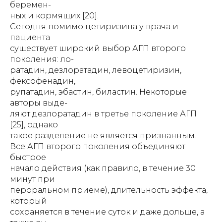
беремен-
ных и кормящих [20].
Сегодня помимо цетиризина у врача и
пациента
существует широкий выбор АГП второго
поколения: ло-
ратадин, дезлоратадин, левоцетиризин,
фексофенадин,
рупатадин, эбастин, биластин. Некоторые
авторы выде-
ляют дезлоратадин в третье поколение АГП
[25], однако
такое разделение не является признанным.
Все АГП второго поколения объединяют
быстрое
начало действия (как правило, в течение 30
минут при
пероральном приеме), длительность эффекта,
который
сохраняется в течение суток и даже дольше, а