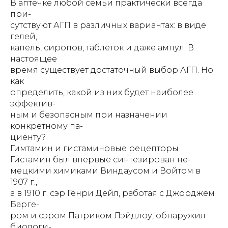
В аптечке любой семьи практически всегда
при-
сутствуют АГП в различных вариантах: в виде
гелей,
капель, сиропов, таблеток и даже ампул. В
настоящее
время существует достаточный выбор АГП. Но
как
определить, какой из них будет наиболее
эффектив-
ным и безопасным при назначении
конкретному па-
циенту?
Гимтамин и гистаминовые рецепторы
Гистамин был впервые синтезирован не-
мецкими химиками Виндаусом и Войтом в
1907 г.,
а в 1910 г. сэр Генри Дейл, работая с Джорджем
Барге-
ром и сэром Патриком Лэйдлоу, обнаружил
биологи-