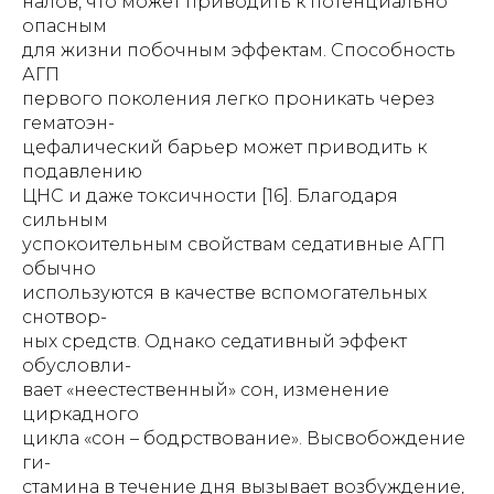
налов, что может приводить к потенциально
опасным
для жизни побочным эффектам. Способность
АГП
первого поколения легко проникать через
гематоэн-
цефалический барьер может приводить к
подавлению
ЦНС и даже токсичности [16]. Благодаря
сильным
успокоительным свойствам седативные АГП
обычно
используются в качестве вспомогательных
снотвор-
ных средств. Однако седативный эффект
обусловли-
вает «неестественный» сон, изменение
циркадного
цикла «сон – бодрствование». Высвобождение
ги-
стамина в течение дня вызывает возбуждение,