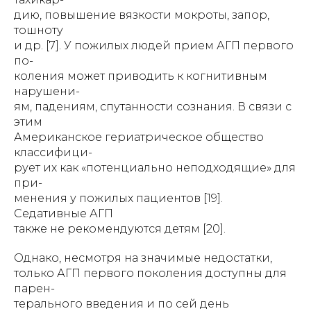
дию, повышение вязкости мокроты, запор,
тошноту
и др. [7]. У пожилых людей прием АГП первого
по-
коления может приводить к когнитивным
нарушени-
ям, падениям, спутанности сознания. В связи с
этим
Американское гериатрическое общество
классифици-
рует их как «потенциально неподходящие» для
при-
менения у пожилых пациентов [19].
Седативные АГП
также не рекомендуются детям [20].
Однако, несмотря на значимые недостатки,
только АГП первого поколения доступны для
парен-
терального введения и по сей день