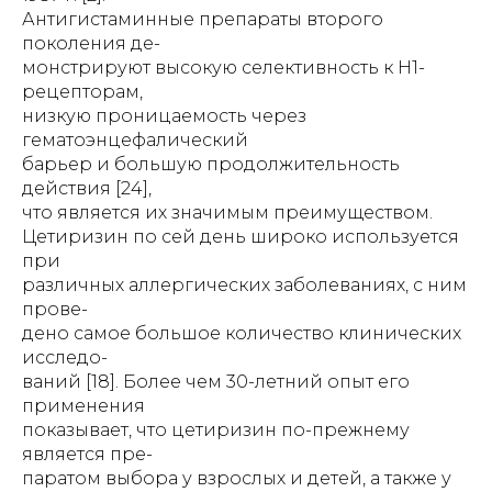
Антигистаминные препараты второго
поколения де-
монстрируют высокую селективность к Н1-
рецепторам,
низкую проницаемость через
гематоэнцефалический
барьер и большую продолжительность
действия [24],
что является их значимым преимуществом.
Цетиризин по сей день широко используется
при
различных аллергических заболеваниях, с ним
прове-
дено самое большое количество клинических
исследо-
ваний [18]. Более чем 30-летний опыт его
применения
показывает, что цетиризин по-прежнему
является пре-
паратом выбора у взрослых и детей, а также у