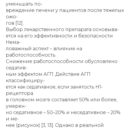
уменьшать по-
вреждение печени у пациентов после тяжелых
ожо-
гов [12].
Выбор лекарственного препарата основыва-
ется на его эффективности и безопасности.
Нема-
ловажный аспект – влияние на
работоспособность.
Снижение работоспособности обусловлено
седатив-
ным эффектом АГП. Действие АГП
классифициру-
ется как седативное, если занятость Н1-
рецептора
в головном мозге составляет 50% или более,
умерен-
но седативное – 50–20% и неседативное – 20%
и ме-
нее (рисунок) [3, 13]. Однако в реальной