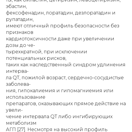
эбастин,
фексофенадин, лоратадин, дезлоратадин и
рупатадин,
имеют отличный профиль безопасности без
признаков
кардиотоксичности даже при увеличении
дозы до че-
тырехкратной, при исключении
потенциальных рисков,
таких как наследственный синдром удлинения
интерва-
ла QT, пожилой возраст, сердечно-сосудистые
заболева-
ния, гипокалиемия и гипомагниемия или
использование
препаратов, оказывающих прямое действие на
увели-
чение интервала QT либо ингибирующих
метаболизм
АГП [27]. Несмотря на высокий профиль