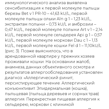
иммунологического анализа выявлена
сенсибилизация к первой молекуле пыльцы
березы Bet v 1 PR-10 – 41,63 kU/L, первой
молекуле пыльцы ольхи Aln g 1 – 1,23 kU/L,
экстрактам полыни – 0,73 kU/L и амброзии –
0,47 kU/L, первой молекуле полыни Art v 1 – 2,14
kU/L, первой молекуле сельдерея Api g 1 – 0,57
kU/L, первой молекуле моркови Dau c 1 – 1,13
kU/L, первой молекуле кошки Fel d 1 – 11,10kU/L
(рис. 3). Позже выяснилось, что в
арендованной квартире у прежних хозяев
проживали кошки. На основании жалоб,
анамнеза, данных объективного осмотра и
результатов аллергообследования установлен
диагноз: «Аллергический ринит,
персистирующее течение. Аллергический
конъюнктивит. Эпидермальная (кошка),
пыльцевая (пыльца деревьев и сорных трав)
аллергия. Перекрестная пищевая аллергия к
сельдерею, моркови с клиникой