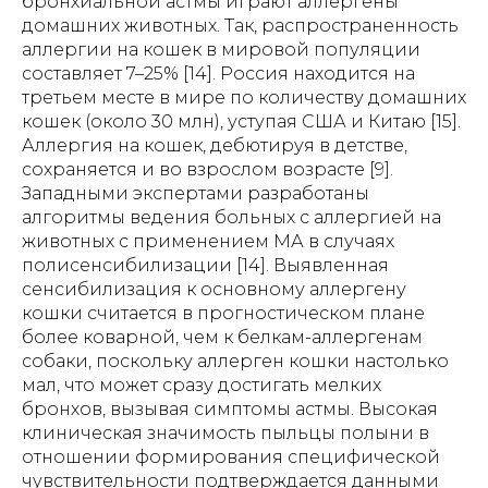
бронхиальной астмы играют аллергены
домашних животных. Так, распространенность
аллергии на кошек в мировой популяции
составляет 7–25% [14]. Россия находится на
третьем месте в мире по количеству домашних
кошек (около 30 млн), уступая США и Китаю [15].
Аллергия на кошек, дебютируя в детстве,
сохраняется и во взрослом возрасте [9].
Западными экспертами разработаны
алгоритмы ведения больных с аллергией на
животных с применением МА в случаях
полисенсибилизации [14]. Выявленная
сенсибилизация к основному аллергену
кошки считается в прогностическом плане
более коварной, чем к белкам-аллергенам
собаки, поскольку аллерген кошки настолько
мал, что может сразу достигать мелких
бронхов, вызывая симптомы астмы. Высокая
клиническая значимость пыльцы полыни в
отношении формирования специфической
чувствительности подтверждается данными