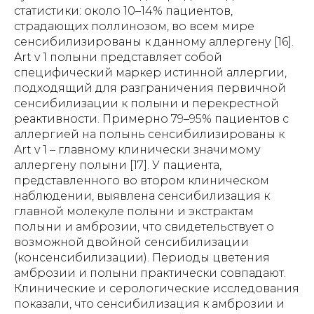
статистики: около 10–14% пациентов,
страдающих поллинозом, во всем мире
сенсибилизированы к данному аллергену [16].
Art v 1 полыни представляет собой
специфический маркер истинной аллергии,
подходящий для разграничения первичной
сенсибилизации к полыни и перекрестной
реактивности. Примерно 79–95% пациентов с
аллергией на полынь сенсибилизированы к
Art v 1 – главному клинически значимому
аллергену полыни [17]. У пациента,
представленного во втором клиническом
наблюдении, выявлена сенсибилизация к
главной молекуле полыни и экстрактам
полыни и амброзии, что свидетельствует о
возможной двойной сенсибилизации
(консенсибилизации). Периоды цветения
амброзии и полыни практически совпадают.
Клинические и серологические исследования
показали, что сенсибилизация к амброзии и