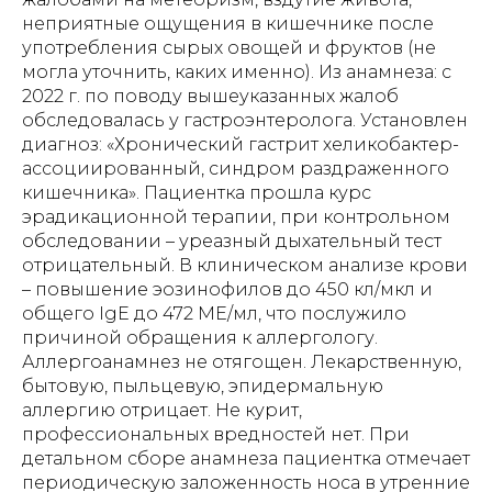
неприятные ощущения в кишечнике после
употребления сырых овощей и фруктов (не
могла уточнить, каких именно). Из анамнеза: с
2022 г. по поводу вышеуказанных жалоб
обследовалась у гастроэнтеролога. Установлен
диагноз: «Хронический гастрит хеликобактер-
ассоциированный, синдром раздраженного
кишечника». Пациентка прошла курс
эрадикационной терапии, при контрольном
обследовании – уреазный дыхательный тест
отрицательный. В клиническом анализе крови
– повышение эозинофилов до 450 кл/мкл и
общего IgE до 472 МЕ/мл, что послужило
причиной обращения к аллергологу.
Аллергоанамнез не отягощен. Лекарственную,
бытовую, пыльцевую, эпидермальную
аллергию отрицает. Не курит,
профессиональных вредностей нет. При
детальном сборе анамнеза пациентка отмечает
периодическую заложенность носа в утренние