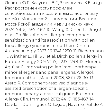
Левина Ю.Г., Калугина В.Г., Эфендиева К.Е. и др.
Распространенность профилей
сенсибилизации к различным аллергенам у
детей в Московской агломерации. Вестник
Российской академии медицинских наук.
2024; 78 (5): 467–482. 10. Wang X., Chen L., Ding J.
et al. Profiles of birch allergen component
sensitization and its association with pollen
food allergy syndrome in northern China. J.
Asthma Allergy. 2023; 16: 1241–1250. 11. Biedermann
T., Winther L., Till S.J. et al. Birch pollen allergy in
Europe. Allergy. 2019; 74 (7): 1237–1248. 12. Moreno-
Aguilar C. Improving pollen immunotherapy:
minor allergens and panallergens. Allergol.
Immunopathol. (Madr.). 2008; 36 (1): 26–30. 13.
Asero R. Component-resolved diagnosis-
assisted prescription of allergen-specific
immunotherapy: a practical guide. Eur. Ann.
Allergy Clin. Immunol. 2012; 44 (5): 183–187. 14.
Dávila I., Domínguez-Ortega J., Navarro-Pulido A.