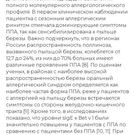
полного молекулярного аллергологического
профиля. В первом клиническом наблюдении
пациентка с сезонным аллергическим
ринитом отмечала доминирующие симптомы
ППА, так как сенсибилизирована к пыльце
березы. Важно подчеркнуть, что в регионах
России распространенность поллиноза,
вызванного пыльцой березы, колеблется от
12,7 до 24%, из них до 70% больных имеют
различные проявления ППА [8]. По оценкам
ученых, в районах с наиболее высокой
распространенностью березы оральный
аллергический синдром определяется как
наиболее частая форма ППА, реже у пациентов
с аллергией на пыльцу березы встречаются
симптомы со стороны желудочно-кишечного
тракта [9]. Кроме того, в исследованиях
показано, что уровни sIgE к Bet v 1 были
значительно повышены у пациентов с ППА по
сравнению с пациентами без ППА [10, 11]. При