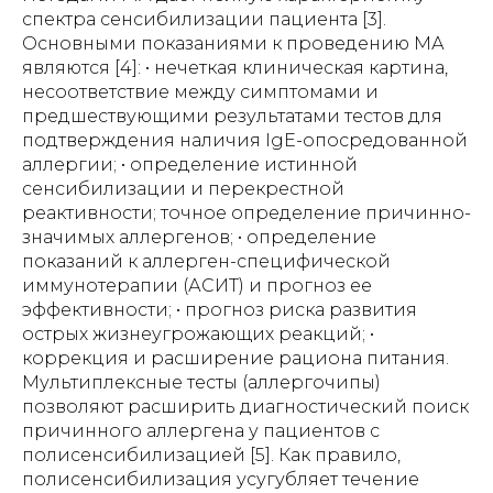
спектра сенсибилизации пациента [3].
Основными показаниями к проведению МА
являются [4]: • нечеткая клиническая картина,
несоответствие между симптомами и
предшествующими результатами тестов для
подтверждения наличия IgE-опосредованной
аллергии; • определение истинной
сенсибилизации и перекрестной
реактивности; точное определение причинно-
значимых аллергенов; • определение
показаний к аллерген-специфической
иммунотерапии (АСИТ) и прогноз ее
эффективности; • прогноз риска развития
острых жизнеугрожающих реакций; •
коррекция и расширение рациона питания.
Мультиплексные тесты (аллергочипы)
позволяют расширить диагностический поиск
причинного аллергена у пациентов с
полисенсибилизацией [5]. Как правило,
полисенсибилизация усугубляет течение