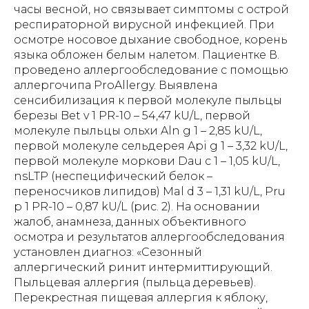
часы весной, но связывает симптомы с острой
респираторной вирусной инфекцией. При
осмотре носовое дыхание свободное, корень
языка обложен белым налетом. Пациентке В.
проведено аллергообследование с помощью
аллергочипа ProAllergy. Выявлена
сенсибилизация к первой молекуле пыльцы
березы Bet v 1 PR-10 – 54,47 kU/L, первой
молекуле пыльцы ольхи Aln g 1 – 2,85 kU/L,
первой молекуле сельдерея Api g 1 – 3,32 kU/L,
первой молекуле моркови Dau c 1 – 1,05 kU/L,
nsLTP (неспецифический белок –
переносчиков липидов) Mal d 3 – 1,31 kU/L, Pru
p 1 PR-10 – 0,87 kU/L (рис. 2). На основании
жалоб, анамнеза, данных объективного
осмотра и результатов аллергообследования
установлен диагноз: «Сезонный
аллергический ринит интермиттирующий.
Пыльцевая аллергия (пыльца деревьев).
Перекрестная пищевая аллергия к яблоку,