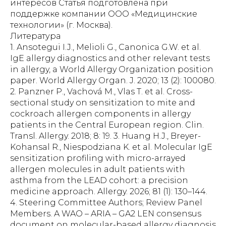
интересов Статья подготовлена при
поддержке компании ООО «Медицинские
технологии» (г. Москва).
Литература
1. Ansotegui I.J., Melioli G., Canonica G.W. et al.
IgE allergy diagnostics and other relevant tests
in allergy, a World Allergy Organization position
paper. World Allergy Organ. J. 2020; 13 (2): 100080.
2. Panzner P., Vachová M., Vlas T. et al. Cross-
sectional study on sensitization to mite and
cockroach allergen components in allergy
patients in the Central European region. Clin.
Transl. Allergy. 2018; 8: 19. 3. Huang H.J., Breyer-
Kohansal R., Niespodziana K. et al. Molecular IgE
sensitization profiling with micro-arrayed
allergen molecules in adult patients with
asthma from the LEAD cohort: a precision
medicine approach. Allergy. 2026; 81 (1): 130–144.
4. Steering Committee Authors; Review Panel
Members. A WAO – ARIA – GA2 LEN consensus
document on molecular-based allergy diagnosis