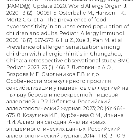
(PAMD@): Update 2020. World Allergy Organ. J.
2020; 13 (2): 100091. 5. Osterballe M., Hansen T.K.,
Mortz C.G. et al. The prevalence of food
hypersensitivity in an unselected population of
children and adults. Pediatr. Allergy Immunol.
2005; 16 (7): 567–573. 6. Hu Z., Xue J., Pan M. et al.
Prevalence of allergen sensitization among
children with allergic rhinitis in Changzhou,
China: a retrospective observational study. BMC
Pediatr. 2023; 23 (1): 466. 7. Литовкина А.О.,
Бязрова М.Г., Смольников Е.В. и др.
Особенности молекулярного профиля
сенсибилизации у пациентов с аллергией на
пыльцу березы и перекрестной пищевой
аллергией к PR-10 белкам. Российский
аллергологический журнал. 2023; 20 (4): 464–
475. 8. Козулина И.Е., Курбачева О.М., Ильина
Н.И. Аллергия сегодня. Анализ новых
эпидемиологических данных. Российский
аллергологический журнал. 2014; 11 (3): 3–10. 9.