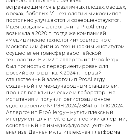
данного аллергена с белками,
встречающимися в различных плодах, овощах,
орехах, бобовых [7]. Технологии микрочипов
постоянно улучшаются и совершенствуются.
Идея создания аллергочипа ProAllergy
возникла в 2020 г., тогда же компанией
«Медицинские технологии» совместно с
Московским физико-техническим институтом
осуществлен трансфер европейской
технологии. В 2022 г. аллергочип ProAllergy
был полностью переориентирован для
российского рынка. К 2024 г. первый
отечественный аллергочип ProAllergy,
созданный по международным стандартам,
прошел все клинические и лабораторные
испытания и получил регистрационное
удостоверение № РЗН 2024/23841 от 17.10.2024.
Аллергочип ProAllergy – мультиплексный
инструмент для in vitro диагностики аллергии,
основанный на иммунофлуоресцентном
анализе. Данная мультиплексная платформа