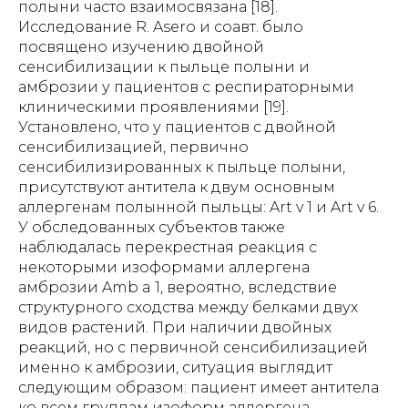
полыни часто взаимосвязана [18].
Исследование R. Asero и соавт. было
посвящено изучению двойной
сенсибилизации к пыльце полыни и
амброзии у пациентов с респираторными
клиническими проявлениями [19].
Установлено, что у пациентов с двойной
сенсибилизацией, первично
сенсибилизированных к пыльце полыни,
присутствуют антитела к двум основным
аллергенам полынной пыльцы: Art v 1 и Art v 6.
У обследованных субъектов также
наблюдалась перекрестная реакция с
некоторыми изоформами аллергена
амброзии Amb a 1, вероятно, вследствие
структурного сходства между белками двух
видов растений. При наличии двойных
реакций, но с первичной сенсибилизацией
именно к амброзии, ситуация выглядит
следующим образом: пациент имеет антитела
ко всем группам изоформ аллергена