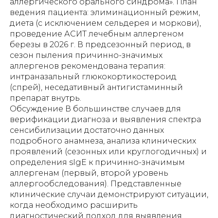
аллергического орального синдрома». План
ведения пациента: элиминационный режим,
диета (с исключением сельдерея и моркови),
проведение АСИТ лечебным аллергеном
березы в 2026 г. В предсезонный период, в
сезон пыления причинно-значимых
аллергенов рекомендована терапия:
интраназальный глюкокортикостероид
(спрей), неседативный антигистаминный
препарат внутрь.
Обсуждение В большинстве случаев для
верификации диагноза и выявления спектра
сенсибилизации достаточно данных
подробного анамнеза, анализа клинических
проявлений (сезонных или круглогодичных) и
определения sIgE к причинно-значимым
аллергенам (первый, второй уровень
аллергообследования). Представленные
клинические случаи демонстрируют ситуации,
когда необходимо расширить
диагностический подход для выявления