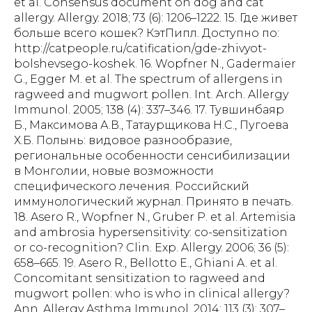
et al. Consensus document on dog and cat
allergy. Allergy. 2018; 73 (6): 1206–1222. 15. Где живет
больше всего кошек? КэтПипл. Доступно по:
http://catpeople.ru/catification/gde-zhivyot-
bolshevsego-koshek. 16. Wopfner N., Gadermaier
G., Egger M. et al. The spectrum of allergens in
ragweed and mugwort pollen. Int. Arch. Allergy
Immunol. 2005; 138 (4): 337–346. 17. Тувшинбаяр
Б., Максимова А.В., Татаурщикова Н.С., Пугоева
Х.Б. Полынь: видовое разнообразие,
региональные особенности сенсибилизации
в Монголии, новые возможности
специфического лечения. Российский
иммунологический журнал. Принято в печать.
18. Asero R., Wopfner N., Gruber P. et al. Artemisia
and ambrosia hypersensitivity: co-sensitization
or co-recognition? Clin. Exp. Allergy. 2006; 36 (5):
658–665. 19. Asero R., Bellotto E., Ghiani A. et al.
Concomitant sensitization to ragweed and
mugwort pollen: who is who in clinical allergy?
Ann. Allergy Asthma Immunol. 2014; 113 (3): 307–