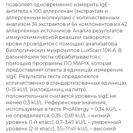
позволяет одновременно измерить IgE-
антитела к 100 аллергенам (экстрактам и
аллергенным молекулам) с количественным
анализом 36 экстрактов и 64 компонентов из 42
аллергенных источников. Анализ результатов
иммунохимической реакции сывороток
крови проводится с помощью анализатора
биологических микрочипов LuxScan 10K-A. В
дальнейшем тесты обрабатываются с
помощью программы ПО MAPIX, которая
предоставляет ответы в единицах измерения
sIgE. Результаты теста определяются
количественно в стандартизованных единицах
0–15 kU/L (килоединиц на литр),
положительным считается уровень sIgE не
менее 0,3 kU/L. Референсные значения,
используемые в тесте ProAllergy: < 0,34 kU/L –
не определяется, 0,35– 0,69 kU/L – низкий
уровень (1-й класс), 0,7–3,49 kU/L – умеренный
уровень (2-й класс), 3,5–17,49 kU/L – высокий