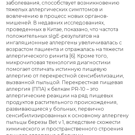
заболевания, способствует возникновению
тяжелых аллергических симптомов и
вовлечению в процесс новых органов-
мишеней. В недавних исследованиях,
проведенных в Китае, показано, что частота
положительных sIgE-результатов на
ингаляционные аллергены увеличивалась с
возрастом пациента и отражалась на тяжести
аллергического ринита [6]. Кроме того,
микрочиповая технология диагностики
помогает отличать истинную пищевую
аллергию от перекрестной сенсибилизации,
вызванной пыльцой. Перекрестная пищевая
аллергия (ППА) к белкам PR-10 – это
аллергические реакции на ряд пищевых
продуктов растительного происхождения,
развивающиеся у больных, первично
сенсибилизированных к основному аллергену
пыльцы березы Bet v 1, вследствие схожести
химического и пространственного строения