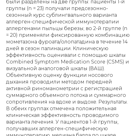
были разделены на две группы: пациенты 1-й
группы (n = 23) получали предсезонно-
сезонный курс сублингвального варианта
аллерген-специфической иммунотерапии
аллергенами пыльцы березы; во 2-й группе (n
= 20) применяли фиксированную комбинацию
мометазона фуроата/олопатадина в течение 14
дней в сезон палинации. Клиническую
эффективность оценивали с помощью шкалы
Combined Symptom Medication Score (CSMS) и
визуальной аналоговой шкалы (ВАШ).
Объективную оценку функции носового
дыхания проводили методом передней
активной риноманометрии с регистрацией
суммарного объемного потока и суммарного
сопротивления на вдохе и выдохе. Результаты.
В обеих группах отмечена положительная
клиническая эффективность проводимого
варианта лечения. У пациентов 1-й группы,
получавших аллерген-специфическую
иммунотерапию, медиана балла по шкале