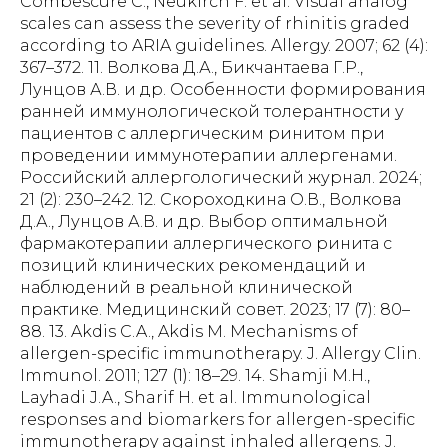
Combescure C., Neukirch F. et al. Visual analog
scales can assess the severity of rhinitis graded
according to ARIA guidelines. Allergy. 2007; 62 (4):
367–372. 11. Волкова Д.А., Бикчантаева Г.Р.,
Лунцов А.В. и др. Особенности формирования
ранней иммунологической толерантности у
пациентов с аллергическим ринитом при
проведении иммунотерапии аллергенами.
Российский аллергологический журнал. 2024;
21 (2): 230–242. 12. Скороходкина О.В., Волкова
Д.А., Лунцов А.В. и др. Выбор оптимальной
фармакотерапии аллергического ринита с
позиций клинических рекомендаций и
наблюдений в реальной клинической
практике. Медицинский совет. 2023; 17 (7): 80–
88. 13. Akdis C.A., Akdis M. Mechanisms of
allergen-specific immunotherapy. J. Allergy Clin.
Immunol. 2011; 127 (1): 18–29. 14. Shamji M.H.,
Layhadi J.A., Sharif H. et al. Immunological
responses and biomarkers for allergen-specific
immunotherapy against inhaled allergens. J.