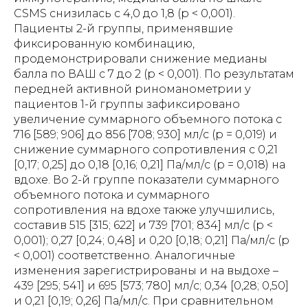
CSMS снизилась с 4,0 до 1,8 (р < 0,001).
Пациенты 2-й группы, применявшие
фиксированную комбинацию,
продемонстрировали снижение медианы
балла по ВАШ с 7 до 2 (р < 0,001). По результатам
передней активной риноманометрии у
пациентов 1-й группы зафиксировано
увеличение суммарного объемного потока с
716 [589; 906] до 856 [708; 930] мл/с (р = 0,019) и
снижение суммарного сопротивления с 0,21
[0,17; 0,25] до 0,18 [0,16; 0,21] Па/мл/с (р = 0,018) на
вдохе. Во 2-й группе показатели суммарного
объемного потока и суммарного
сопротивления на вдохе также улучшились,
составив 515 [315; 622] и 739 [701; 834] мл/с (р <
0,001); 0,27 [0,24; 0,48] и 0,20 [0,18; 0,21] Па/мл/с (р
< 0,001) соответственно. Аналогичные
изменения зарегистрированы и на выдохе –
439 [295; 541] и 695 [573; 780] мл/с; 0,34 [0,28; 0,50]
и 0,21 [0,19; 0,26] Па/мл/с. При сравнительном