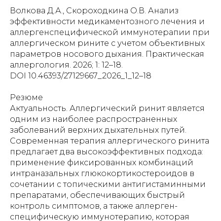
Волкова Д.А., Скороходкина О.В. Анализ
эффективности медикаментозного лечения и
аллергенспецифической иммунотерапии при
аллергическом рините с учетом объективных
параметров носового дыхания. Практическая
аллергология. 2026; 1: 12–18.
DOI 10.46393/27129667_2026_1_12–18
Резюме
Актуальность. Аллергический ринит является
одним из наиболее распространенных
заболеваний верхних дыхательных путей.
Современная терапия аллергического ринита
предлагает два высокоэффективных подхода:
применение фиксированных комбинаций
интраназальных глюкокортикостероидов в
сочетании с топическими антигистаминными
препаратами, обеспечивающих быстрый
контроль симптомов, а также аллерген-
специфическую иммунотерапию, которая