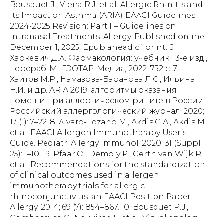
Bousquet J., Vieira R.J. et al. Allergic Rhinitis and
Its Impact on Asthma (ARIA)-EAACI Guidelines-
2024-2025 Revision: Part I – Guidelines on
Intranasal Treatments. Allergy. Published online
December 1, 2025. Epub ahead of print. 6.
Харкевич Д.А. Фармакология: учебник. 13-е изд.,
перераб. М.: ГЭОТАР-Медиа, 2022. 752 с. 7.
Хаитов М.Р., Намазова-Баранова Л.С., Ильина
Н.И. и др. ARIA 2019: алгоритмы оказания
помощи при аллергическом рините в России.
Российский аллергологический журнал. 2020;
17 (1): 7–22. 8. Alvaro-Lozano M., Akdis C.A., Akdis M.
et al. EAACI Allergen Immunotherapy User’s
Guide. Pediatr. Allergy Immunol. 2020; 31 (Suppl.
25): 1–101. 9. Pfaar O., Demoly P., Gerth van Wijk R.
et al. Recommendations for the standardization
of clinical outcomes used in allergen
immunotherapy trials for allergic
rhinoconjunctivitis: an EAACI Position Paper.
Allergy. 2014; 69 (7): 854–867. 10. Bousquet P.J.,