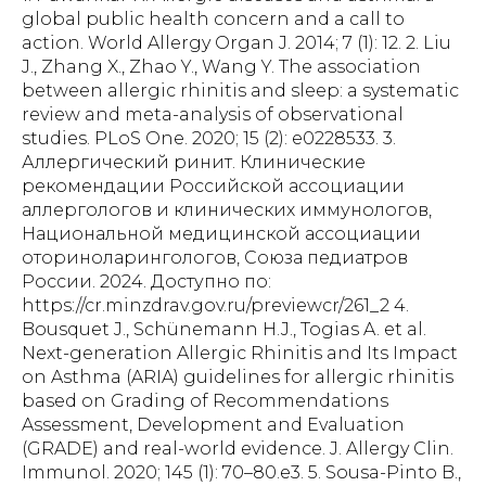
global public health concern and a call to
action. World Allergy Organ J. 2014; 7 (1): 12. 2. Liu
J., Zhang X., Zhao Y., Wang Y. The association
between allergic rhinitis and sleep: a systematic
review and meta-analysis of observational
studies. PLoS One. 2020; 15 (2): e0228533. 3.
Аллергический ринит. Клинические
рекомендации Российской ассоциации
аллергологов и клинических иммунологов,
Национальной медицинской ассоциации
оториноларингологов, Союза педиатров
России. 2024. Доступно по:
https://cr.minzdrav.gov.ru/previewcr/261_2 4.
Bousquet J., Schünemann H.J., Togias A. et al.
Next-generation Allergic Rhinitis and Its Impact
on Asthma (ARIA) guidelines for allergic rhinitis
based on Grading of Recommendations
Assessment, Development and Evaluation
(GRADE) and real-world evidence. J. Allergy Clin.
Immunol. 2020; 145 (1): 70–80.e3. 5. Sousa-Pinto B.,