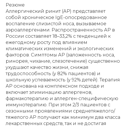
Резюме
Аллергический ринит (АР) представляет
собой хроническое IgE-опосредованное
воспаление слизистой носа, вызываемое
аэроаллергенами. Распространенность АР в
России составляет 18–33,2% с тенденцией к
ежегодному росту под влиянием
климатических изменений и экологических
факторов. Симптомы АР (заложенность носа,
ринорея, чихание, слезотечение) существенно
ухудшают качество жизни, снижая
трудоспособность (у 82% пациентов) и
школьную успеваемость (у 92% детей). Терапия
АР основана на комплексном подходе и
включает элиминацию аллергенов,
фармакотерапию и аллерген-специфическую
иммунотерапию. При этом 2/3 пациентов с
сезонными проявлениями среднетяжелого/
тяжелого АР получают как минимум два класса
лекарственных средств, так и не достигая