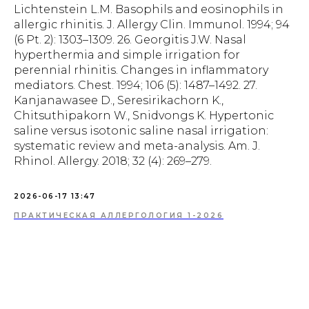
Lichtenstein L.M. Basophils and eosinophils in
allergic rhinitis. J. Allergy Clin. Immunol. 1994; 94
(6 Pt. 2): 1303–1309. 26. Georgitis J.W. Nasal
hyperthermia and simple irrigation for
perennial rhinitis. Changes in inflammatory
mediators. Chest. 1994; 106 (5): 1487–1492. 27.
Kanjanawasee D., Seresirikachorn K.,
Chitsuthipakorn W., Snidvongs K. Hypertonic
saline versus isotonic saline nasal irrigation:
systematic review and meta-analysis. Am. J.
Rhinol. Allergy. 2018; 32 (4): 269–279.
2026-06-17 13:47
ПРАКТИЧЕСКАЯ АЛЛЕРГОЛОГИЯ 1-2026