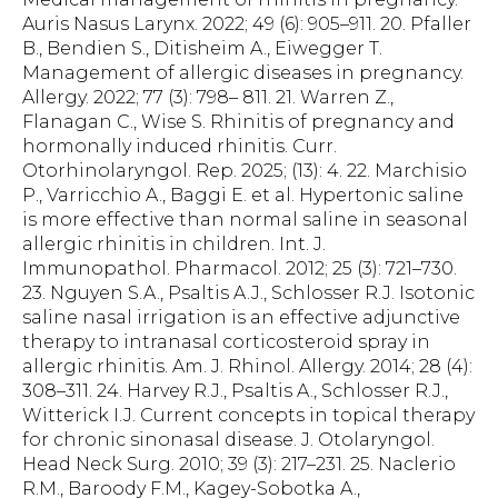
Auris Nasus Larynx. 2022; 49 (6): 905–911. 20. Pfaller
B., Bendien S., Ditisheim A., Eiwegger T.
Management of allergic diseases in pregnancy.
Allergy. 2022; 77 (3): 798– 811. 21. Warren Z.,
Flanagan C., Wise S. Rhinitis of pregnancy and
hormonally induced rhinitis. Curr.
Otorhinolaryngol. Rep. 2025; (13): 4. 22. Marchisio
P., Varricchio A., Baggi E. et al. Hypertonic saline
is more effective than normal saline in seasonal
allergic rhinitis in children. Int. J.
Immunopathol. Pharmacol. 2012; 25 (3): 721–730.
23. Nguyen S.A., Psaltis A.J., Schlosser R.J. Isotonic
saline nasal irrigation is an effective adjunctive
therapy to intranasal corticosteroid spray in
allergic rhinitis. Am. J. Rhinol. Allergy. 2014; 28 (4):
308–311. 24. Harvey R.J., Psaltis A., Schlosser R.J.,
Witterick I.J. Current concepts in topical therapy
for chronic sinonasal disease. J. Otolaryngol.
Head Neck Surg. 2010; 39 (3): 217–231. 25. Naclerio
R.M., Baroody F.M., Kagey-Sobotka A.,