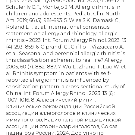
Практическая пульмонология. 2025; 4: 36–42. 4.
Schuler Iv C.F., Montejo J.M. Allergic rhinitis in
children and adolescents. Pediatr. Clin. North
Am. 2019; 66 (5): 981–993. 5. Wise S.K., Damask C.,
Roland L.T. et al. International consensus
statement on allergy and rhinology: allergic
rhinitis – 2023. Int. Forum Allergy Rhinol. 2023; 13
(4): 293–859. 6. Ciprandi G., Cirillo I., Vizzaccaro A.
et al. Seasonal and perennial allergic rhinitis: is
this classification adherent to real life? Allergy.
2005; 60 (7): 882–887. 7. Wu L., Zhang T., Luo W. et
al. Rhinitis symptom in patients with self-
reported allergic rhinitis is influenced by
sensitization pattern: a cross-sectional study of
China. Int. Forum Allergy Rhinol. 2023; 13 (6):
1007–1016. 8. Аллергический ринит.
Клинические рекомендации Российской
ассоциации аллергологов и клинических
иммунологов, Национальной медицинской
ассоциации оториноларингологов, Союза
педиатров России. 2024. Доступно по: