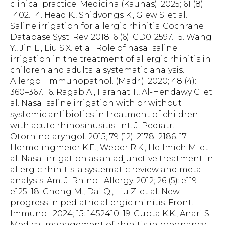
clinical practice. Medicina (Kaunas). 2025; 61 (8):
1402. 14. Head K., Snidvongs K., Glew S. et al.
Saline irrigation for allergic rhinitis. Cochrane
Database Syst. Rev. 2018; 6 (6): CD012597. 15. Wang
Y., Jin L., Liu S.X. et al. Role of nasal saline
irrigation in the treatment of allergic rhinitis in
children and adults: a systematic analysis.
Allergol. Immunopathol. (Madr.). 2020; 48 (4):
360–367. 16. Ragab A., Farahat T., Al-Hendawy G. et
al. Nasal saline irrigation with or without
systemic antibiotics in treatment of children
with acute rhinosinusitis. Int. J. Pediatr.
Otorhinolaryngol. 2015; 79 (12): 2178–2186. 17.
Hermelingmeier K.E., Weber R.K., Hellmich M. et
al. Nasal irrigation as an adjunctive treatment in
allergic rhinitis: a systematic review and meta-
analysis. Am. J. Rhinol. Allergy. 2012; 26 (5): e119–
e125. 18. Cheng M., Dai Q., Liu Z. et al. New
progress in pediatric allergic rhinitis. Front.
Immunol. 2024; 15: 1452410. 19. Gupta K.K., Anari S.
Medical management of rhinitis in pregnancy.