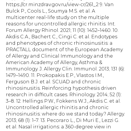
https://cr.minzdrav.gov.ru/view-cr/261_2 9. Van
Bulck P., Cools L., Soumya M.S. et al. A
multicenter real-life study on the multiple
reasons for uncontrolled allergic rhinitis. Int.
Forum Allergy Rhinol. 2021; 11 (10): 1452–1460. 10.
Akdis C.A., Bachert C., Cingi C. et al. Endotypes
and phenotypes of chronic rhinosinusitis: a
PRACTALL document of the European Academy
of Allergy and Clinical Immunology and the
American Academy of Allergy, Asthma &
Immunology. J. Allergy Clin. Immunol. 2013; 131 (6):
1479–1490. 11. Prokopakis E.P., Vlastos I.M.,
Ferguson B.J. et al. SCUAD and chronic
rhinosinusitis. Reinforcing hypothesis driven
research in difficult cases. Rhinology. 2014; 52 (1):
3–8. 12. Hellings P.W., Fokkens W.J., Akdis C. et al.
Uncontrolled allergic rhinitis and chronic
rhinosinusitis: where do we stand today? Allergy.
2013; 68 (1): 1–7. 13. Pecoraro L., Di Muri E., Lezzi G.
et al. Nasal irrigations: a 360-degree view in