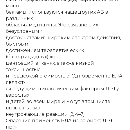
моно-
бактамы, используются чаще других АБ в
различных
областях медицины. Это связано с их
безусловными
достоинствами: широким спектром действия,
быстрым
достижением терапевтических
(бактерицидных) кон-
центраций в тканях, а также низкой
токсичностью
и невысокой стоимостью. Одновременно БЛА
являют-
ся ведущим этиологическим фактором ЛГЧ у
взрослых
и детей во всем мире и могут в том числе
вызывать жиз-
неугрожающие реакции [2, 4–7].
Опасения применять БЛА из-за риска ЛГЧ
при-