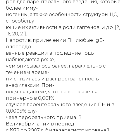
ров для парентерального введения, которые
более имму-
ногенны, а также особенности структуры ЦС,
способству-
ющие их активности в роли гаптенов, и др. [2,
16, 20, 21].
Напротив, при лечении ПН любые IgE-
опосредо-
ванные реакции в последние годы
наблюдаются реже,
чем описывалось ранее, параллельно с
течением време-
ни снизилась и распространенность
анафилаксии. При-
водятся данные, что она встречается
примерно в 0,001%
случаев парентерального введения ПН и в
0,0005% слу-
чаев перорального приема. В
Великобритании в период
с 1972 по 2007 г. была зарегистрирована 1