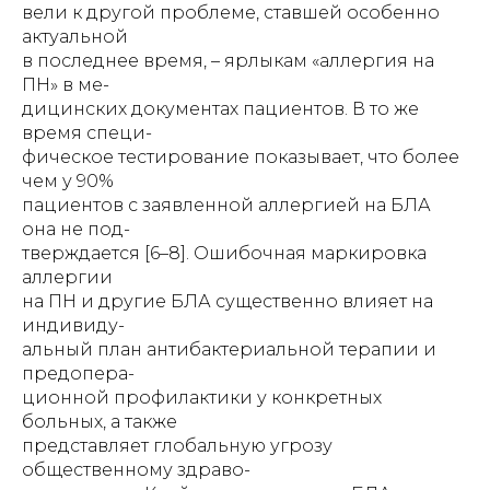
вели к другой проблеме, ставшей особенно
актуальной
в последнее время, – ярлыкам «аллергия на
ПН» в ме-
дицинских документах пациентов. В то же
время специ-
фическое тестирование показывает, что более
чем у 90%
пациентов с заявленной аллергией на БЛА
она не под-
тверждается [6–8]. Ошибочная маркировка
аллергии
на ПН и другие БЛА существенно влияет на
индивиду-
альный план антибактериальной терапии и
предопера-
ционной профилактики у конкретных
больных, а также
представляет глобальную угрозу
общественному здраво-