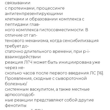
связывании
с протеинами, процессинге
антигенпрезентирующими
клетками и образовании комплекса с
пептидами глав-
ного комплекса гистосовместимости. В
отличие от гап-
тенового механизма, когда сенсибилизация
требует до-
статочно длительного времени, при p-i-
взаимодействии
реакция ЛГЧ может быть инициирована уже
через не-
сколько часов после первого введения ЛС [16].
Проявления, сходные с сывороточной
болезнью/
системным васкулитом, а также местные
артюсоподоб-
ные реакции представляют собой другие
фенотипы