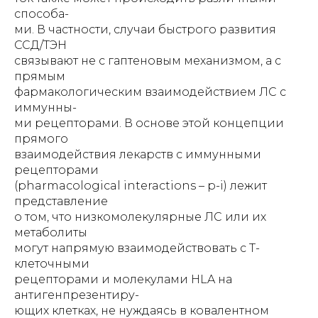
способа-
ми. В частности, случаи быстрого развития
ССД/ТЭН
связывают не с гаптеновым механизмом, а с
прямым
фармакологическим взаимодействием ЛС с
иммунны-
ми рецепторами. В основе этой концепции
прямого
взаимодействия лекарств с иммунными
рецепторами
(pharmacological interactions – p-i) лежит
представление
о том, что низкомолекулярные ЛС или их
метаболиты
могут напрямую взаимодействовать с Т-
клеточными
рецепторами и молекулами HLA на
антигенпрезентиру-
ющих клетках, не нуждаясь в ковалентном