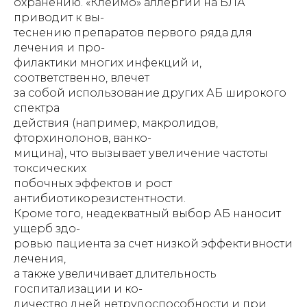
охранению. «Клеймо» аллергии на БЛА
приводит к вы-
теснению препаратов первого ряда для
лечения и про-
филактики многих инфекций и,
соответственно, влечет
за собой использование других АБ широкого
спектра
действия (например, макролидов,
фторхинолонов, ванко-
мицина), что вызывает увеличение частоты
токсических
побочных эффектов и рост
антибиотикорезистентности.
Кроме того, неадекватный выбор АБ наносит
ущерб здо-
ровью пациента за счет низкой эффективности
лечения,
а также увеличивает длительность
госпитализации и ко-
личество дней нетрудоспособности и при