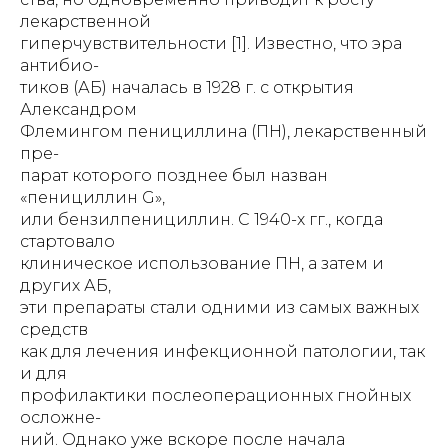
лекарственной
гиперчувствительности [1]. Известно, что эра
антибио-
тиков (АБ) началась в 1928 г. с открытия
Александром
Флемингом пенициллина (ПН), лекарственный
пре-
парат которого позднее был назван
«пенициллин G»,
или бензилпенициллин. С 1940-х гг., когда
стартовало
клиническое использование ПН, а затем и
других АБ,
эти препараты стали одними из самых важных
средств
как для лечения инфекционной патологии, так
и для
профилактики послеоперационных гнойных
осложне-
ний. Однако уже вскоре после начала