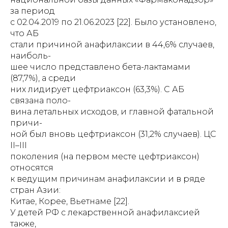
за период
с 02.04.2019 по 21.06.2023 [22]. Было установлено,
что АБ
стали причиной анафилаксии в 44,6% случаев,
наиболь-
шее число представлено бета-лактамами
(87,7%), а среди
них лидирует цефтриаксон (63,3%). С АБ
связана поло-
вина летальных исходов, и главной фатальной
причи-
ной был вновь цефтриаксон (31,2% случаев). ЦС
II–III
поколения (на первом месте цефтриаксон)
относятся
к ведущим причинам анафилаксии и в ряде
стран Азии:
Китае, Корее, Вьетнаме [22].
У детей РФ с лекарственной анафилаксией
также,