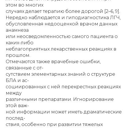
этом во многих
случаях делает терапию более дорогой [2–6, 9].
Нередко наблюдается и гиподиагностика ЛГЧ,
обусловленная недооценкой врачом данных
анамнеза
или неосведомленностью самого пациента о
каких-либо
неблагоприятных лекарственных реакциях в
прошлом.
Отмечаются также врачебные ошибки,
связанные с от-
сутствием элементарных знаний о структуре
БЛА и ас-
социированных с ней перекрестных реакциях
между
различными препаратами. Игнорирование
этой важ-
ной информации может иметь драматические
послед-
ствия, особенно при развитии тяжелых