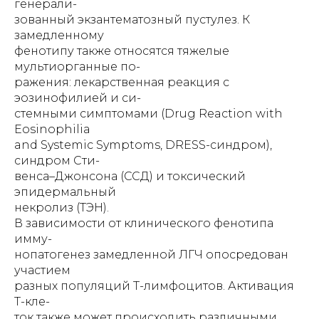
генерали-
зованный экзантематозный пустулез. К
замедленному
фенотипу также относятся тяжелые
мультиорганные по-
ражения: лекарственная реакция с
эозинофилией и си-
стемными симптомами (Drug Reaction with
Eosinophilia
and Systemic Symptoms, DRESS-синдром),
синдром Сти-
венса–Джонсона (ССД) и токсический
эпидермальный
некролиз (ТЭН).
В зависимости от клинического фенотипа
имму-
нопатогенез замедленной ЛГЧ опосредован
участием
разных популяций Т-лимфоцитов. Активация
Т-кле-
ток также может происходить различными