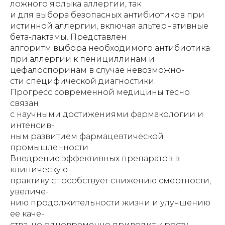
ложного ярлыка аллергии, так
и для выбора безопасных антибиотиков при
истинной аллергии, включая альтернативные
бета-лактамы. Представлен
алгоритм выбора необходимого антибиотика
при аллергии к пенициллинам и
цефалоспоринам в случае невозможно-
сти специфической диагностики.
Прогресс современной медицины тесно
связан
с научными достижениями фармакологии и
интенсив-
ным развитием фармацевтической
промышленности.
Внедрение эффективных препаратов в
клиническую
практику способствует снижению смертности,
увеличе-
нию продолжительности жизни и улучшению
ее каче-
ства, но одновременно приводит к росту