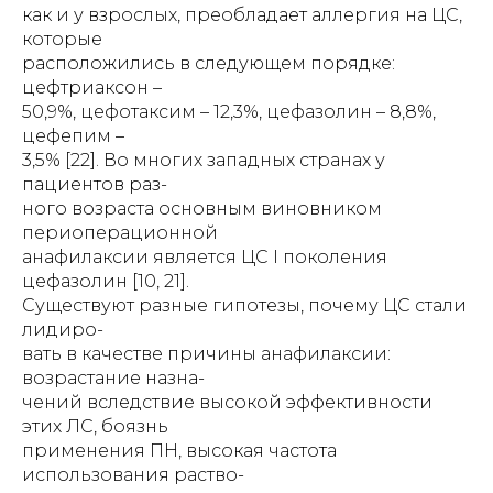
как и у взрослых, преобладает аллергия на ЦС,
которые
расположились в следующем порядке:
цефтриаксон –
50,9%, цефотаксим – 12,3%, цефазолин – 8,8%,
цефепим –
3,5% [22]. Во многих западных странах у
пациентов раз-
ного возраста основным виновником
периоперационной
анафилаксии является ЦС I поколения
цефазолин [10, 21].
Существуют разные гипотезы, почему ЦС стали
лидиро-
вать в качестве причины анафилаксии:
возрастание назна-
чений вследствие высокой эффективности
этих ЛС, боязнь
применения ПН, высокая частота
использования раство-