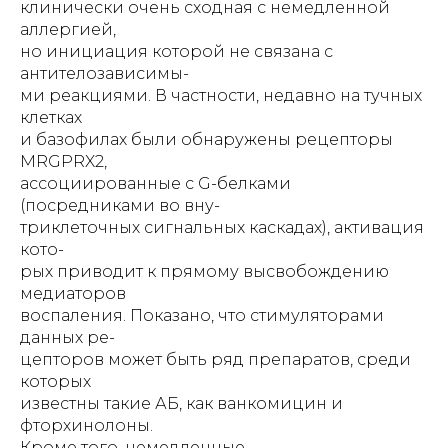
клинически очень сходная с немедленной
аллергией,
но инициация которой не связана с
антителозависимы-
ми реакциями. В частности, недавно на тучных
клетках
и базофилах были обнаружены рецепторы
MRGPRX2,
ассоциированные с G-белками
(посредниками во вну-
триклеточных сигнальных каскадах), активация
кото-
рых приводит к прямому высвобождению
медиаторов
воспаления. Показано, что стимуляторами
данных ре-
цепторов может быть ряд препаратов, среди
которых
известны такие АБ, как ванкомицин и
фторхинолоны.
Кроме того, немедленные