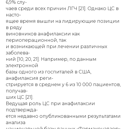
6,9% слу-
чаев среди всех причин ЛГЧ [21]. Однако ЦС в
насто-
ящее время вышли на лидирующие позиции
в ряду
виновников анафилаксии как
периоперационной, так
и возникающей при лечении различных
заболева-
ний [10, 20, 21]. Например, по данным
электронной
базы одного из госпиталей в США,
анафилаксия реги-
стрируется в среднем у 6 из 10 000 пациентов,
получав-
ших ЦС [21].
Ведущая роль ЦС при анафилаксии
подтвержда-
ется недавно опубликованными результатами
анализа
национальной базы данных «Фармаконадзор»