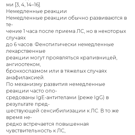
ми [3, 4, 14–16].
Немедленные реакции
Немедленные реакции обычно развиваются в
те-
чение 1 часа после приема ЛС, но в некоторых
случаях
до 6 часов. Фенотипически немедленные
лекарственные
реакции могут проявляться крапивницей,
ангиоотеком,
бронхоспазмом или в тяжелых случаях
анафилаксией.
По механизму развития немедленные
реакции часто опо-
средованы IgE-антителами (реже IgG) в
результате пред-
шествующей сенсибилизации к ЛС. В то же
время не-
редко встречается повышенная
чувствительность к ЛС,