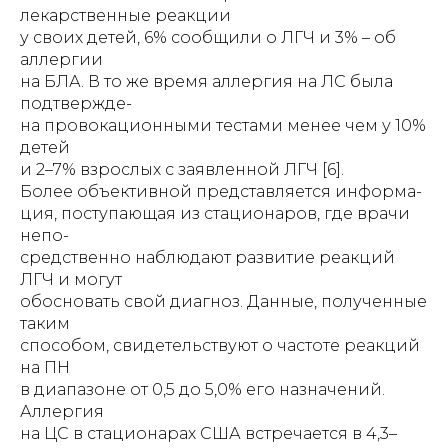
лекарственные реакции
у своих детей, 6% сообщили о ЛГЧ и 3% – об
аллергии
на БЛА. В то же время аллергия на ЛС была
подтвержде-
на провокационными тестами менее чем у 10%
детей
и 2–7% взрослых с заявленной ЛГЧ [6].
Более объективной представляется информа-
ция, поступающая из стационаров, где врачи
непо-
средственно наблюдают развитие реакций
ЛГЧ и могут
обосновать свой диагноз. Данные, полученные
таким
способом, свидетельствуют о частоте реакций
на ПН
в диапазоне от 0,5 до 5,0% его назначений.
Аллергия
на ЦС в стационарах США встречается в 4,3–