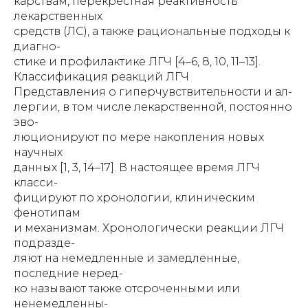
карствам, перекрестная реактивность
лекарственных
средств (ЛС), а также рациональные подходы к
диагно-
стике и профилактике ЛГЧ [4–6, 8, 10, 11–13].
Классификация реакций ЛГЧ
Представления о гиперчувствительности и ал-
лергии, в том числе лекарственной, постоянно
эво-
люционируют по мере накопления новых
научных
данных [1, 3, 14–17]. В настоящее время ЛГЧ
класси-
фицируют по хронологии, клиническим
фенотипам
и механизмам. Хронологически реакции ЛГЧ
подразде-
ляют на немедленные и замедленные,
последние неред-
ко называют также отсроченными или
ненемедленны-