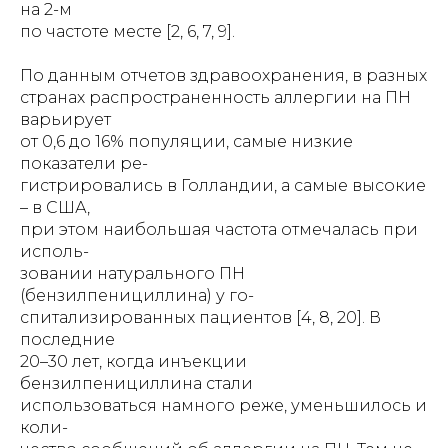
на 2-м
по частоте месте [2, 6, 7, 9].
По данным отчетов здравоохранения, в разных
странах распространенность аллергии на ПН
варьирует
от 0,6 до 16% популяции, самые низкие
показатели ре-
гистрировались в Голландии, а самые высокие
– в США,
при этом наибольшая частота отмечалась при
исполь-
зовании натурального ПН
(бензилпенициллина) у го-
спитализированных пациентов [4, 8, 20]. В
последние
20–30 лет, когда инъекции
бензилпенициллина стали
использоваться намного реже, уменьшилось и
коли-