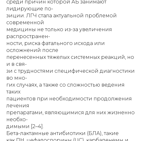
среди причин которой АБ занимают
лидирующие по-
зиции. ЛГЧ стала актуальной проблемой
современной
медицины не только из-за увеличения
распространен-
ности, риска фатального исхода или
осложнений после
перенесенных тяжелых системных реакций, но
и в свя-
зи с трудностями специфической диагностики
во мно-
гих случаях, а также со сложностью ведения
таких
пациентов при необходимости продолжения
лечения
препаратами, являющимися для них жизненно
необхо-
димыми [2–4].
Бета-лактамные антибиотики (БЛА), такие
как ПН, цефалоспорины (ЦС), карбапенемы и