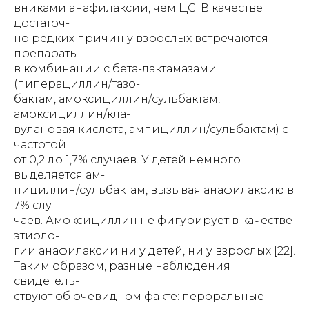
вниками анафилаксии, чем ЦС. В качестве
достаточ-
но редких причин у взрослых встречаются
препараты
в комбинации с бета-лактамазами
(пиперациллин/тазо-
бактам, амоксициллин/сульбактам,
амоксициллин/кла-
вулановая кислота, ампициллин/сульбактам) с
частотой
от 0,2 до 1,7% случаев. У детей немного
выделяется ам-
пициллин/сульбактам, вызывая анафилаксию в
7% слу-
чаев. Амоксициллин не фигурирует в качестве
этиоло-
гии анафилаксии ни у детей, ни у взрослых [22].
Таким образом, разные наблюдения
свидетель-
ствуют об очевидном факте: пероральные