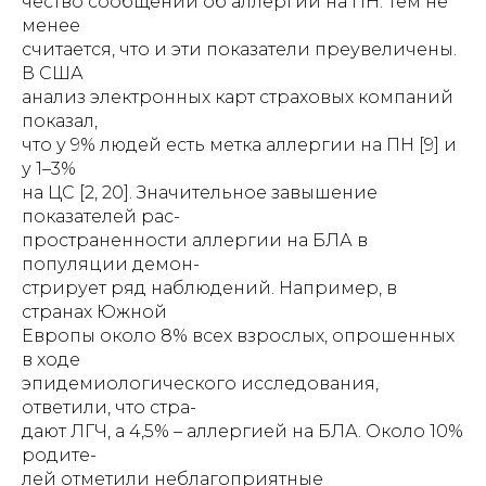
чество сообщений об аллергии на ПН. Тем не
менее
считается, что и эти показатели преувеличены.
В США
анализ электронных карт страховых компаний
показал,
что у 9% людей есть метка аллергии на ПН [9] и
у 1–3%
на ЦС [2, 20]. Значительное завышение
показателей рас-
пространенности аллергии на БЛА в
популяции демон-
стрирует ряд наблюдений. Например, в
странах Южной
Европы около 8% всех взрослых, опрошенных
в ходе
эпидемиологического исследования,
ответили, что стра-
дают ЛГЧ, а 4,5% – аллергией на БЛА. Около 10%
родите-
лей отметили неблагоприятные