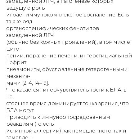
замедленной ЛГЧ, в патогенезе которых
ведущую роль
играет иммунокомплексное воспаление. Есть
также ряд
органоспецифических фенотипов
замедленной ЛГЧ
(обычно без кожных проявлений), в том числе
цито-
пении, поражение печени, интерстициальный
нефрит,
пневмониты, обусловленные гетерогенными
механиз-
мами [2, 4, 14–19].
Что касается гиперчувствительности к БЛА, в
на-
стоящее время доминирует точка зрения, что
БЛА могут
приводить к иммуноопосредованным
реакциям (то есть
истинной аллергии) как немедленного, так и
замедлен-