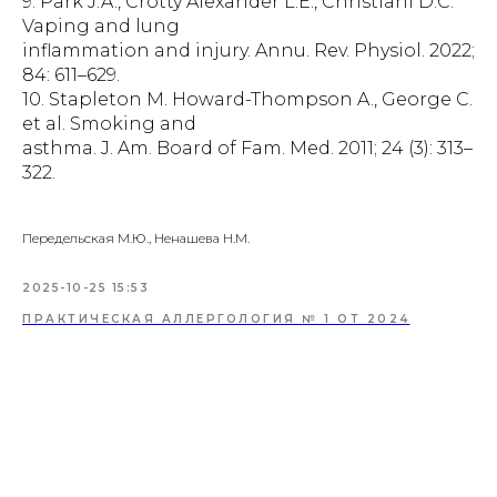
9. Park J.A., Crotty Alexander L.E., Christiani D.C.
Vaping and lung
inflammation and injury. Annu. Rev. Physiol. 2022;
84: 611–629.
10. Stapleton M. Howard-Thompson A., George C.
et al. Smoking and
asthma. J. Am. Board of Fam. Med. 2011; 24 (3): 313–
322.
Передельская М.Ю., Ненашева Н.М.
2025-10-25 15:53
ПРАКТИЧЕСКАЯ АЛЛЕРГОЛОГИЯ № 1 ОТ 2024