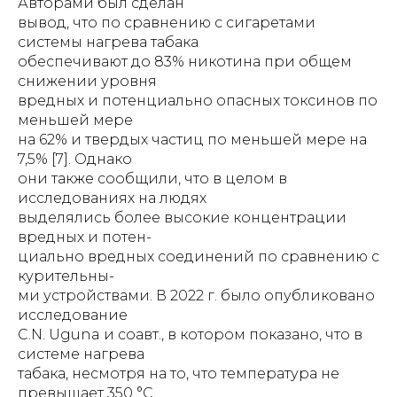
Авторами был сделан
вывод, что по сравнению с сигаретами
системы нагрева табака
обеспечивают до 83% никотина при общем
снижении уровня
вредных и потенциально опасных токсинов по
меньшей мере
на 62% и твердых частиц по меньшей мере на
7,5% [7]. Однако
они также сообщили, что в целом в
исследованиях на людях
выделялись более высокие концентрации
вредных и потен-
циально вредных соединений по сравнению с
курительны-
ми устройствами. В 2022 г. было опубликовано
исследование
С.N. Uguna и соавт., в котором показано, что в
системе нагрева
табака, несмотря на то, что температура не
превышает 350 °C,