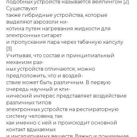
подобных устройств называется вейпингом [2].
Существуют
также гибридные устройства, которые
выделяют аэрозоли ни-
котина путем нагревания жидкости для
электронных сигарет
и пропускания пара через табачную капсулу
[3].
Учитывая, что состав и принципиальный
механизм раз-
ных устройств отличаются, можно
предположить, что и воздей-
ствие может быть различным. В первую
очередь научный и кли-
нический интерес представляет воздействие
различных типов
электронных устройств на респираторную
систему человека, так
как именно с ней и происходит основной
контакт вдыхаемых
и ингалируемых веществ. Важно и понимание