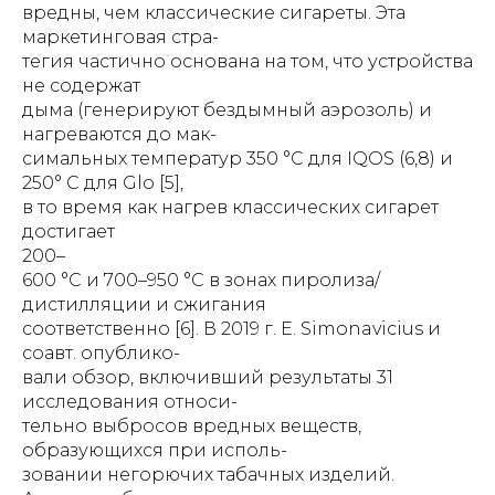
вредны, чем классические сигареты. Эта
маркетинговая стра-
тегия частично основана на том, что устройства
не содержат
дыма (генерируют бездымный аэрозоль) и
нагреваются до мак-
симальных температур 350 °C для IQOS (6,8) и
250° C для Glo [5],
в то время как нагрев классических сигарет
достигает
200–
600 °C и 700–950 °C в зонах пиролиза/
дистилляции и сжигания
соответственно [6]. В 2019 г. E. Simonavicius и
соавт. опублико-
вали обзор, включивший результаты 31
исследования относи-
тельно выбросов вредных веществ,
образующихся при исполь-
зовании негорючих табачных изделий.