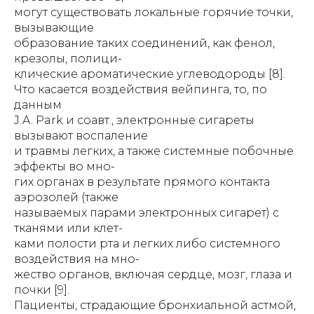
могут существовать локальные горячие точки,
вызывающие
образование таких соединений, как фенол,
крезолы, полици-
клические ароматические углеводороды [8].
Что касается воздействия вейпинга, то, по
данным
J.A. Park и соавт., электронные сигареты
вызывают воспаление
и травмы легких, а также системные побочные
эффекты во мно-
гих органах в результате прямого контакта
аэрозолей (также
называемых парами электронных сигарет) с
тканями или клет-
ками полости рта и легких либо системного
воздействия на мно-
жество органов, включая сердце, мозг, глаза и
почки [9].
Пациенты, страдающие бронхиальной астмой,