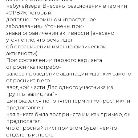
небулайзера. Внесены разъяснения в термин
«ОРВИ», который
дополнен термином «простудное
заболевание». Уточнены при-
знаки ограничения активности (внесено
уточнение, что речь идет
об ограничении именно физической
активности).
При составлении первого варианта
опросника потребо-
валось проведение адаптации «шапки» самого
опросника в его
вводной части. Для одного участника из
группы валидиза`-
ции оказался непонятен термин «опросник», и
предоставлен-
ная анкета была воспринята им как пример, он
предполагал,
что опросный лист при этом будет чем-то
отдельным, после