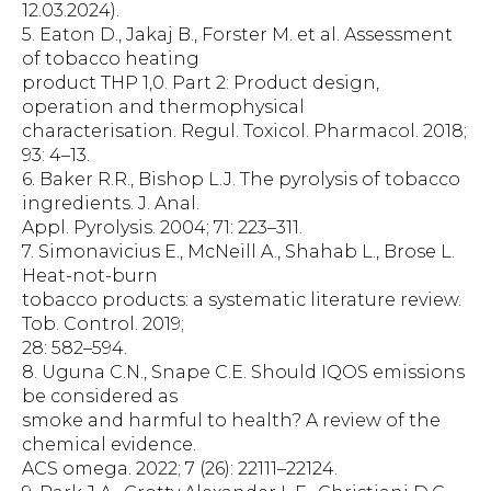
12.03.2024).
5. Eaton D., Jakaj B., Forster M. et al. Assessment
of tobacco heating
product THP 1,0. Part 2: Product design,
operation and thermophysical
characterisation. Regul. Toxicol. Pharmacol. 2018;
93: 4–13.
6. Baker R.R., Bishop L.J. The pyrolysis of tobacco
ingredients. J. Anal.
Appl. Pyrolysis. 2004; 71: 223–311.
7. Simonavicius E., McNeill A., Shahab L., Brose L.
Heat-not-burn
tobacco products: a systematic literature review.
Tob. Control. 2019;
28: 582–594.
8. Uguna C.N., Snape C.E. Should IQOS emissions
be considered as
smoke and harmful to health? A review of the
chemical evidence.
ACS omega. 2022; 7 (26): 22111–22124.