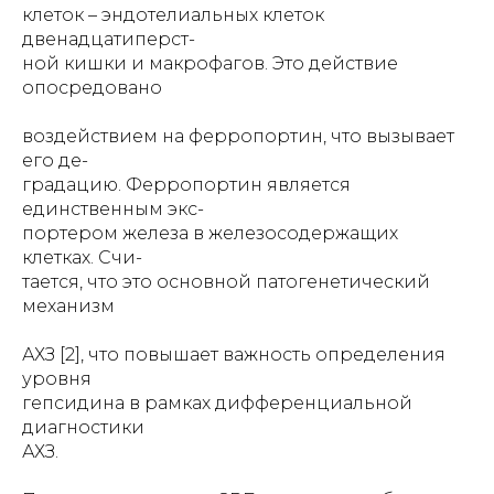
клеток – эндотелиальных клеток
двенадцатиперст-
ной кишки и макрофагов. Это действие
опосредовано
воздействием на ферропортин, что вызывает
его де-
градацию. Ферропортин является
единственным экс-
портером железа в железосодержащих
клетках. Счи-
тается, что это основной патогенетический
механизм
АХЗ [2], что повышает важность определения
уровня
гепсидина в рамках дифференциальной
диагностики
АХЗ.