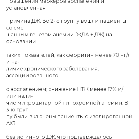
повышения маркеров воспаления и
установленная
причина ДЖ. Во 2-ю группу вошли пациенты
со сме-
шанным генезом анемии (ЖДА + ДЖ) на
основании
таких показателей, как ферритин менее 70 нг/л
и на-
личие хронического заболевания,
ассоциированного
с воспалением; снижение НТЖ менее 17% и/
или нали-
чие микроцитарной гипохромной анемии. В
3-ю груп-
пу были включены пациенты с изолированной
АХЗ
без истинного ДЖ, что подтверждалось