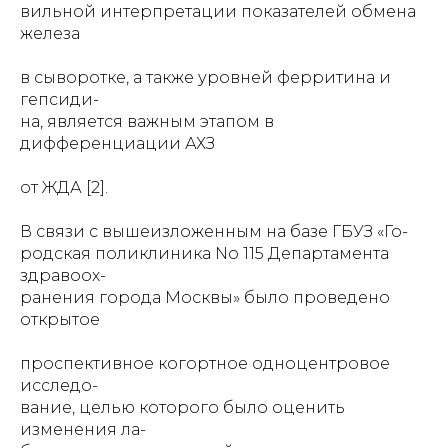
вильной интерпретации показателей обмена
железа
в сыворотке, а также уровней ферритина и
гепсиди-
на, является важным этапом в
дифференциации АХЗ
от ЖДА [2].
В связи с вышеизложенным на базе ГБУЗ «Го-
родская поликлиника No 115 Департамента
здравоох-
ранения города Москвы» было проведено
открытое
проспективное когортное одноцентровое
исследо-
вание, целью которого было оценить
изменения ла-