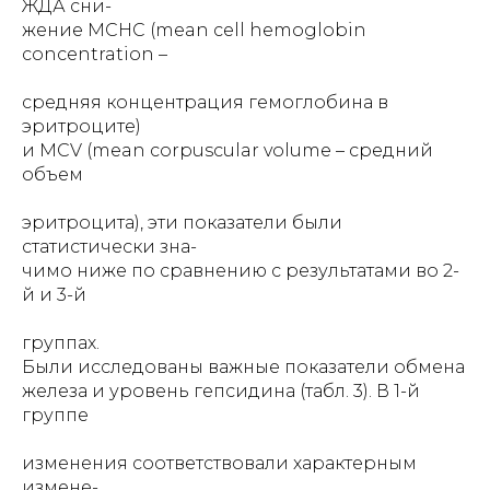
ЖДА сни-
жение MCHC (mean cell hemoglobin
concentration –
средняя концентрация гемоглобина в
эритроците)
и MCV (mean corpuscular volume – средний
объем
эритроцита), эти показатели были
статистически зна-
чимо ниже по сравнению с результатами во 2-
й и 3-й
группах.
Были исследованы важные показатели обмена
железа и уровень гепсидина (табл. 3). В 1-й
группе
изменения соответствовали характерным
измене-