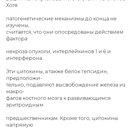
Хотя
патогенетические механизмы до конца не
изучены,
считается, что они опосредованы действием
фактора
некроза опухоли, интерлейкинов 1 и 6 и
интерферона.
Эти цитокины, а также белок гепсидин,
предположи-
тельно, подавляют высвобождение железа из
макро-
фагов костного мозга к развивающимся
эритроидным
предшественникам. Кроме того, цитокины
напрямую