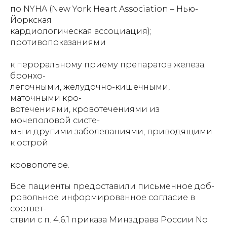
по NYHA (New York Heart Association – Нью-
Йоркская
кардиологическая ассоциация);
противопоказаниями
к пероральному приему препаратов железа;
бронхо-
легочными, желудочно-кишечными,
маточными кро-
вотечениями, кровотечениями из
мочеполовой систе-
мы и другими заболеваниями, приводящими
к острой
кровопотере.
Все пациенты предоставили письменное доб-
ровольное информированное согласие в
соответ-
ствии с п. 4.6.1 приказа Минздрава России No