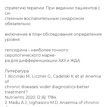
стратегию терапии. При ведении пациентов с
си-
стемным воспалительным синдромом
обязательно
включение в план обследования определения
уровня
гепсидина – наиболее точного
серологического марке-
ра для дифференциации АХЗ и ЖДА.
Литература
1. Wiciński M., Liczner G., Cadelski K. et al. Anemia
of
chronic diseases: wider diagnostics-better
treatment?
Nutrients. 2020; 12 (6): 1784.
2. Madu A.J., Ughasoro M.D. Anaemia of chronic