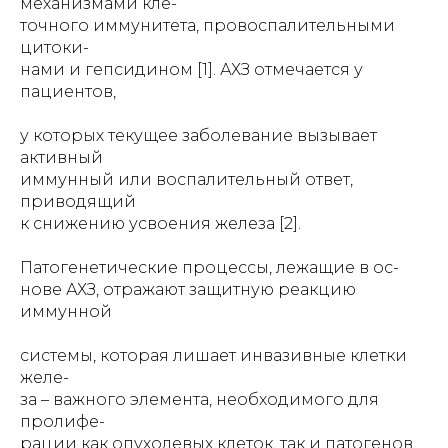
механизмами кле-
точного иммунитета, провоспалительными
цитоки-
нами и гепсидином [1]. АХЗ отмечается у
пациентов,
у которых текущее заболевание вызывает
активный
иммунный или воспалительный ответ,
приводящий
к снижению усвоения железа [2].
Патогенетические процессы, лежащие в ос-
нове АХЗ, отражают защитную реакцию
иммунной
системы, которая лишает инвазивные клетки
желе-
за – важного элемента, необходимого для
пролифе-
рации как опухолевых клеток, так и патогенов.