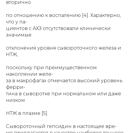
вторично
по отношению к воспалению [4]. Характерно,
что у па-
циентов с АХЗ отсутствовали клинически
значимые
отклонения уровня сывороточного железа и
НТЖ,
поскольку при преимущественном
накоплении желе-
за в макрофагах отмечается высокий уровень
ферри-
тина в сыворотке при нормальном или даже
низком
НТЖ в плазме [5].
Сывороточный гепсидин в настоящее вре-
мя предлагается в качестве наиболее точного