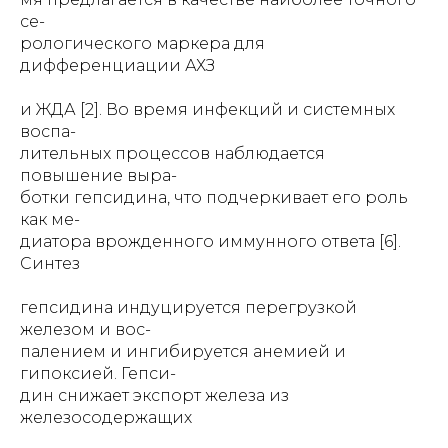
се-
рологического маркера для
дифференциации АХЗ
и ЖДА [2]. Во время инфекций и системных
воспа-
лительных процессов наблюдается
повышение выра-
ботки гепсидина, что подчеркивает его роль
как ме-
диатора врожденного иммунного ответа [6].
Синтез
гепсидина индуцируется перегрузкой
железом и вос-
палением и ингибируется анемией и
гипоксией. Гепси-
дин снижает экспорт железа из
железосодержащих