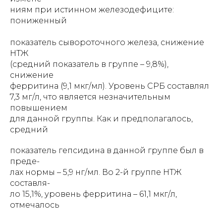
ниям при истинном железодефиците:
пониженный
показатель сывороточного железа, снижение
НТЖ
(средний показатель в группе – 9,8%),
снижение
ферритина (9,1 мкг/мл). Уровень СРБ составлял
7,3 мг/л, что является незначительным
повышением
для данной группы. Как и предполагалось,
средний
показатель гепсидина в данной группе был в
преде-
лах нормы – 5,9 нг/мл. Во 2-й группе НТЖ
составля-
ло 15,1%, уровень ферритина – 61,1 мкг/л,
отмечалось