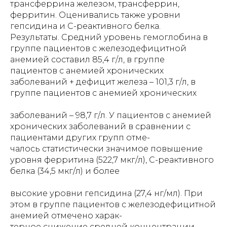
трансферрина железом, трансферрин,
ферритин. Оценивались также уровни
гепсидина и С-реактивного белка.
Результаты. Средний уровень гемоглобина в
группе пациентов с железодефицитной
анемией составил 85,4 г/л, в группе
пациентов с анемией хронических
заболеваний + дефицит железа – 101,3 г/л, в
группе пациентов с анемией хронических
заболеваний – 98,7 г/л. У пациентов с анемией
хронических заболеваний в сравнении с
пациентами других групп отме-
чалось статистически значимое повышение
уровня ферритина (522,7 мкг/л), С-реактивного
белка (34,5 мкг/л) и более
высокие уровни гепсидина (27,4 нг/мл). При
этом в группе пациентов с железодефицитной
анемией отмечено харак-
терное снижение средней концентрации