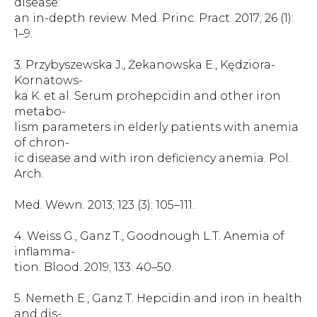
disease:
an in-depth review. Med. Princ. Pract. 2017; 26 (1):
1–9.
3. Przybyszewska J., Żekanowska E., Kędziora-
Kornatows-
ka K. et al. Serum prohepcidin and other iron
metabo-
lism parameters in elderly patients with anemia
of chron-
ic disease and with iron deficiency anemia. Pol.
Arch.
Med. Wewn. 2013; 123 (3): 105–111.
4. Weiss G., Ganz T., Goodnough L.T. Anemia of
inflamma-
tion. Blood. 2019; 133: 40–50.
5. Nemeth E., Ganz T. Hepcidin and iron in health
and dis-