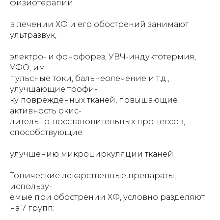
физиотерапии
в лечении ХФ и его обострений занимают
ультразвук,
электро- и фонофорез, УВЧ-индуктотермия,
УФО, им-
пульсные токи, бальнеолечение и т.д.,
улучшающие трофи-
ку поврежденных тканей, повышающие
активность окис-
лительно-восстановительных процессов,
способствующие
улучшению микроциркуляции тканей.
Топические лекарственные препараты,
использу-
емые при обострении ХФ, условно разделяют
на 7 групп: