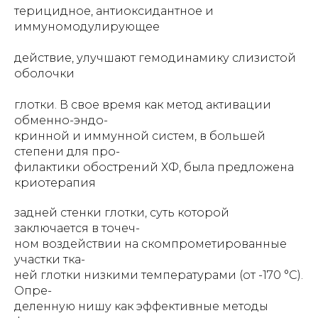
терицидное, антиоксидантное и
иммуномодулирующее
действие, улучшают гемодинамику слизистой
оболочки
глотки. В свое время как метод активации
обменно-эндо-
кринной и иммунной систем, в большей
степени для про-
филактики обострений ХФ, была предложена
криотерапия
задней стенки глотки, суть которой
заключается в точеч-
ном воздействии на скомпрометированные
участки тка-
ней глотки низкими температурами (от -170 °C).
Опре-
деленную нишу как эффективные методы