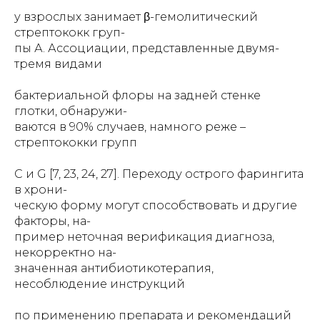
у взрослых занимает β-гемолитический
стрептококк груп-
пы А. Ассоциации, представленные двумя-
тремя видами
бактериальной флоры на задней стенке
глотки, обнаружи-
ваются в 90% случаев, намного реже –
стрептококки групп
C и G [7, 23, 24, 27]. Переходу острого фарингита
в хрони-
ческую форму могут способствовать и другие
факторы, на-
пример неточная верификация диагноза,
некорректно на-
значенная антибиотикотерапия,
несоблюдение инструкций
по применению препарата и рекомендаций