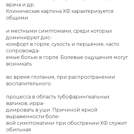
врача и др.
Клиническая картина ХФ характеризуется
общими
и местными симптомами, среди которых
доминируют дис-
комфорт в горле, сухость и першение, часто
сопровожда-
емые болью в горле. Болевые ощущения могут
возникать
во время глотания, при распространении
воспалительного
процесса в область тубофарингеальных
валиков, ирра-
диировать в уши. Причиной яркой
выраженности боле-
вой симптоматики при обострении ХФ служит
обильная