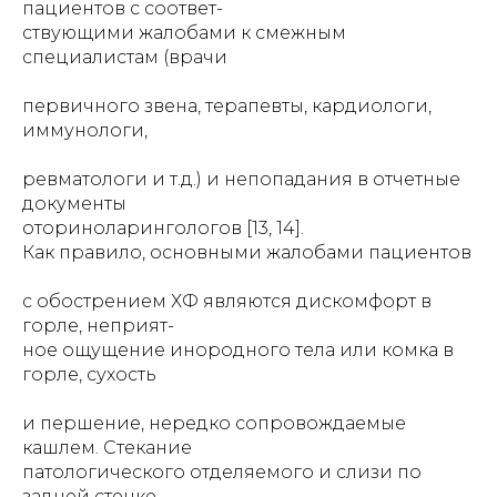
пациентов с соответ-
ствующими жалобами к смежным
специалистам (врачи
первичного звена, терапевты, кардиологи,
иммунологи,
ревматологи и т.д.) и непопадания в отчетные
документы
оториноларингологов [13, 14].
Как правило, основными жалобами пациентов
с обострением ХФ являются дискомфорт в
горле, неприят-
ное ощущение инородного тела или комка в
горле, сухость
и першение, нередко сопровождаемые
кашлем. Стекание
патологического отделяемого и слизи по
задней стенке