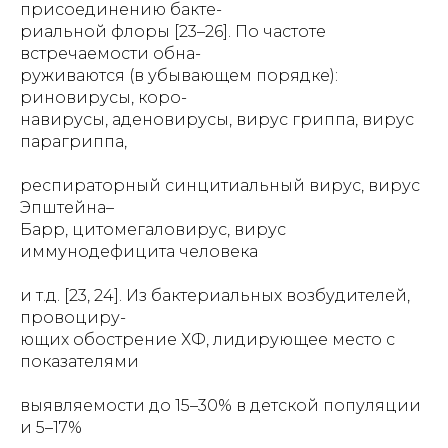
присоединению бакте-
риальной флоры [23–26]. По частоте
встречаемости обна-
руживаются (в убывающем порядке):
риновирусы, коро-
навирусы, аденовирусы, вирус гриппа, вирус
парагриппа,
респираторный синцитиальный вирус, вирус
Эпштейна–
Барр, цитомегаловирус, вирус
иммунодефицита человека
и т.д. [23, 24]. Из бактериальных возбудителей,
провоциру-
ющих обострение ХФ, лидирующее место с
показателями
выявляемости до 15–30% в детской популяции
и 5–17%