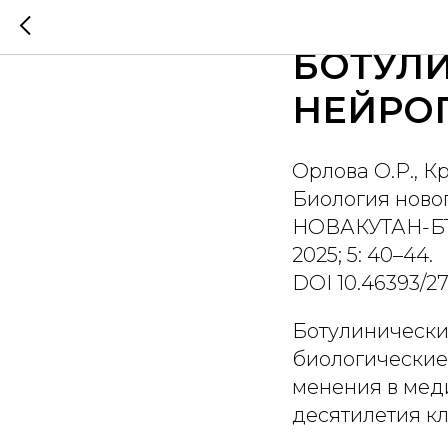
БИОЛО
БОТУЛ
НЕЙРО
Орлова О.Р., К
Биология ново
НОВАКУТАН-БТ
2025; 5: 40–44.
DOI 10.46393/2
Ботулинически
биологические
менения в меди
десятилетия к