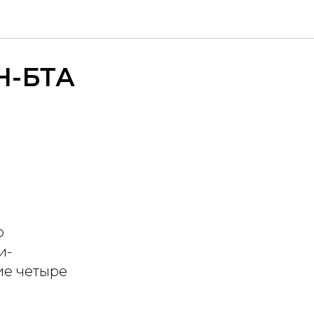
Н-БТА
о
и-
ие четыре