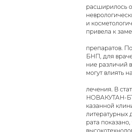
расширилось о
неврологическ
и косметологи
привела к зам
препаратов. По
БНП, для врач
ние различий в
могут влиять н
лечения. В ст
НОВАКУТАН-БТА
казанной клин
литературных 
рата показано,
высокотехноло