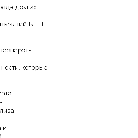
ряда других
 инъекций БНП
 препараты
нности, которые
рата
-
ализа
а и
й