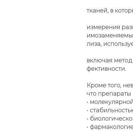
тканей, в кото
измерения раз
имозаменяемым
лиза, использ
включая метод
фективности.
Кроме того, не
что препараты
• молекулярной
• стабильность
• биологическ
• фармакологией