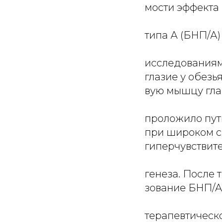
мости эффекта 
типа А (БНП/А)
исследованиям 
глазие у обезья
вую мышцу глаз
проложило пут
при широком с
гиперчувствит
генеза. После т
зование БНП/A
терапевтическ