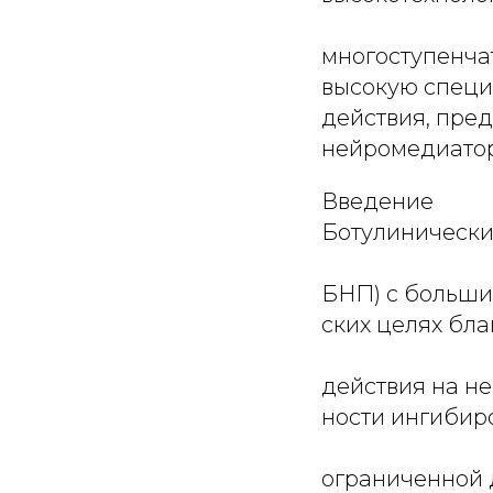
многоступенча
высокую специ
действия, пре
нейромедиатор
Введение
Ботулинически
БНП) с больши
ских целях бл
действия на н
ности ингибир
ограниченной 