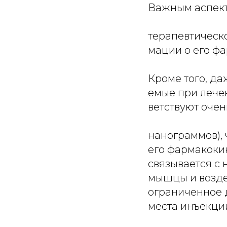
Важным аспект
терапевтическо
мации о его фа
Кроме того, да
емые при лече
ветствуют очен
нанограммов), 
его фармакоки
связывается с
мышцы и воздей
ограниченное 
места инъекции