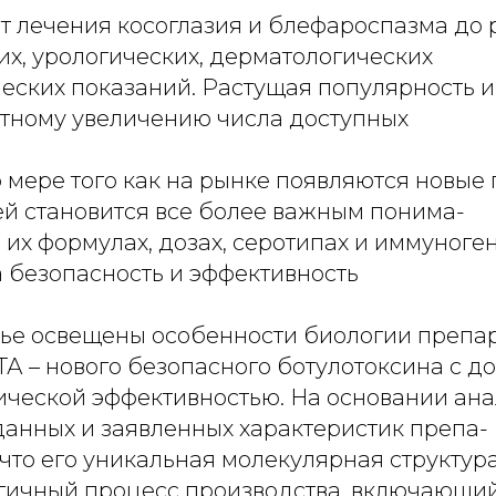
т лечения косоглазия и блефароспазма до 
их, урологических, дерматологических
ческих показаний. Растущая популярность
етному увеличению числа доступных
 мере того как на рынке появляются новые
ей становится все более важным понима-
 их формулах, дозах, серотипах и иммуноге
а безопасность и эффективность
атье освещены особенности биологии препа
 – нового безопасного ботулотоксина с до
ической эффективностью. На основании ан
данных и заявленных характеристик препа-
 что его уникальная молекулярная структур
гичный процесс производства, включающи