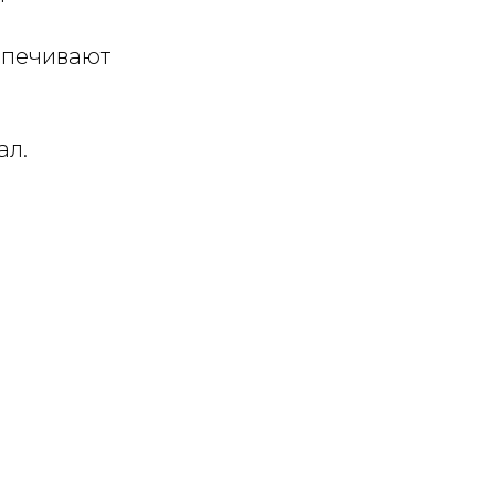
спечивают
ал.