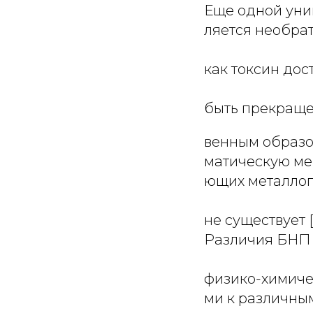
Еще одной уни
ляется необрати
как токсин дос
быть прекращен
венным образо
матическую ме
ющих металлоп
не существует [9
Различия БНП 
физико-химиче
ми к различны