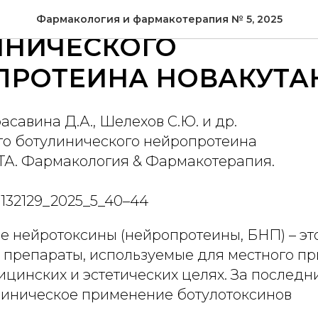
ГИЯ НОВОГО
Фармакология и фармакотерапия № 5, 2025
ИНИЧЕСКОГО
ПРОТЕИНА НОВАКУТА
расавина Д.А., Шелехов С.Ю. и др.
го ботулинического нейропротеина
А. Фармакология & Фармакотерапия.
7132129_2025_5_40–44
е нейротоксины (нейропротеины, БНП) – эт
 препараты, используемые для местного пр
цинских и эстетических целях. За последн
линическое применение ботулотоксинов