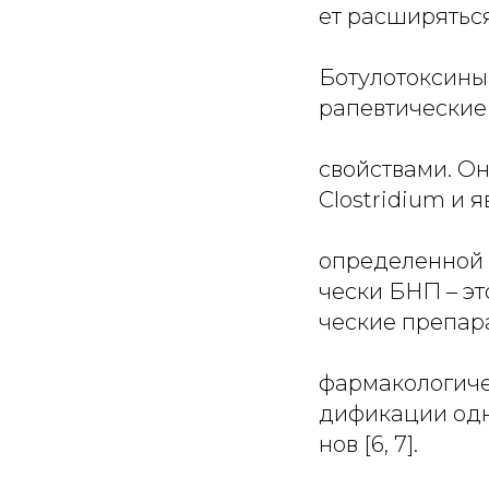
ет расширяться 
Ботулотоксины 
рапевтические
свойствами. О
Clostridium и 
определенной б
чески БНП – э
ческие препара
фармакологиче
дификации одн
нов [6, 7].