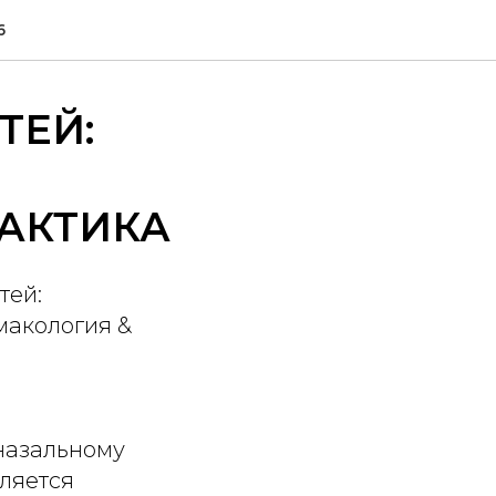
6
ТЕЙ:
ТАКТИКА
тей:
макология &
назальному
ляется