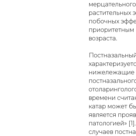
мерцательного
растительных 
побочных эффек
приоритетным 
возраста.
Постназальный затек – это неспецифический симптом, который характеризуется стеканием слизи по задней стенке глотки в нижележащие отделы дыхательных путей. Первое определение постназального затека было дано еще в 1866 г. британским отоларингологом H. Dobell, и многие специалисты до настоящего времени считают его наиболее точным и лаконичным: «Постназальный катар может быть как острым, так и хроническим, и он в большей степени является проявлением других заболеваний, чем самостоятельной патологией» [1]. Таким образом, важно подчеркнуть, что в большинстве случаев постназальный затек представляет собой не самостоятельную нозологическую форму, а проявление воспалительного процесса в полости носа, околоносовых пазухах, носоглотке (так называемый вторичный постназальный синдром), но в то же время может возникать без очевидных воспалительных изменений, тогда речь идет о первичном (идиопатическом) постназальном синдроме. На сегодняшний день в литературе по-прежнему нет единого мнения о корректности употребления термина «постназальный затек». Слизь является физиологическим продуктом слизистой оболочки, поэтому она постоянно стекает по задней стенке глотки незаметно для человека. При увеличении количества слизи она превращается в раздражающий фактор, проявляющийся постназальным затеком. В то же время повышенная секреция, как правило, сопровождается нарушением функции мерцательного эпителия и ухудшением мукоцилиарного транспорта, что приводит к застою слизи и усугубляет симптомы. С клинической точки зрения при этом возникает кашель, который наблюдается преимущественно в ночное время, в первые часы после пробуждения или при физической нагрузке и носит затяжной характер. Однако этиологическая роль постназального затека в развитии хронического кашля как у взрослых, так и у детей остается спорной, и патофизиологический механизм до сих пор обсуждается [2]. В связи с этим в США в отношении кашля, связанного с заболеваниями верхних дыхательных путей, чаще употребляется термин «синдром кашля верхних дыхательных путей» [3]. В Великобритании, в свою очередь, чаще используется термин «риносинусит», подразумевающий основной патологический процесс, приводящий к развитию постназального затека. В некотором смысле данный термин можно считать наиболее корректным, поскольку известно, что постназальный затек не всегда сопровождается кашлем. Часто при наличии явных жалоб пациента при э