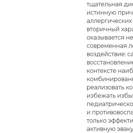
тщательная ди
истинную прич
аллергических
вторичный хар
оказывается н
современная л
воздействие: 
восстановлени
контексте наи
комбинированн
реализовать к
избежать избы
педиатрическо
и противовосп
только эффекти
активную эвак