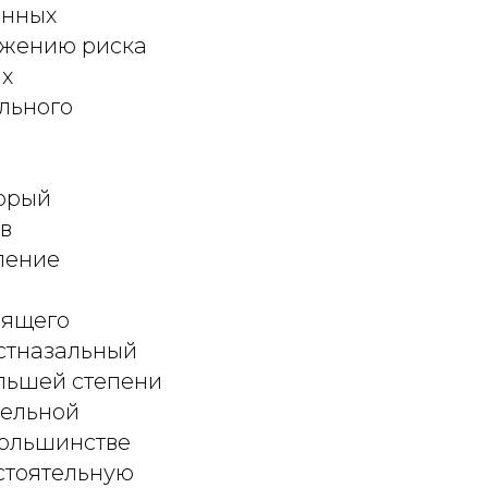
анных
ижению риска
их
льного
й при обострении хронического риносинусита при наличии в анамнезе эндоскопической синус-хирургии. При этом рекомендуется использовать ирригационную терапию с добавлением антибактериального препарата [15]. Показания к системной антибактериальной терапии у детей с признаками постназального затека включают [12, 16]: • наличие у пациента признаков острого бактериального риносинусита; • среднетяжелое и тяжелое течение острого синусита; • у пациентов с легким течением острого риносинусита – наличие в качестве сопутствующей патологии клинически подтвержденного иммунодефицита, генетических заболеваний, обусловливающих несостоятельность работы системы мукоцилиарного транспорта (муковисцидоз, синдромы цилиарной дискинезии)