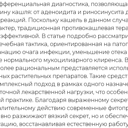
фференциальная диагностика, позволяюща
ину кашля: от аденоидита и риносинусита 
 реакций. Поскольку кашель в данном случа
актер, традиционная противокашлевая тера
еэффективной. В статье подробно рассматр
ечебная тактика, ориентированная на пато
санацию очага инфекции, уменьшение отека
е нормального мукоцилиарного клиренса. В
более рациональным представляется испол
ых растительных препаратов. Такие средст
омплексный подход в рамках одного назнач
точной лекарственной нагрузки, что особен
й практике. Благодаря выраженному секре
алительному действию современные фитоп
вно разжижают вязкий секрет, но и обеспе
уацию, восстанавливая естественную работ