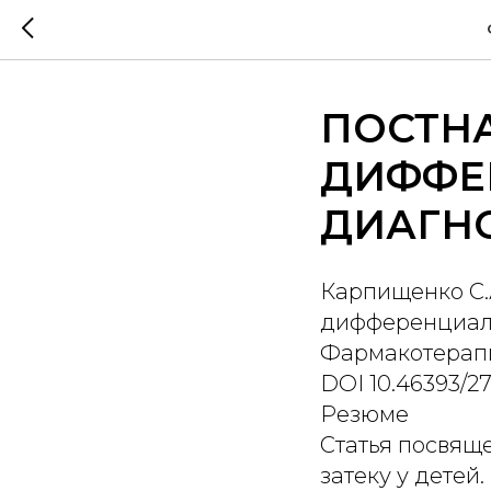
ПОСТНА
ДИФФЕ
ДИАГНО
Карпищенко С.А
дифференциаль
Фармакотерапия.
DOI 10.46393/2
Резюме
Статья посвящ
затеку у дете