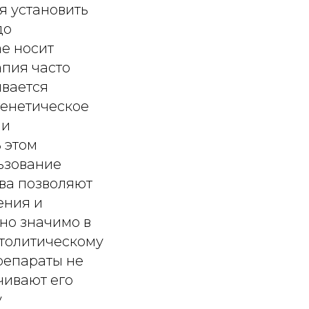
я установить
до
е носит
пия часто
ивается
генетическое
 и
 этом
ьзование
ва позволяют
ения и
но значимо в
толитическому
репараты не
чивают его
у