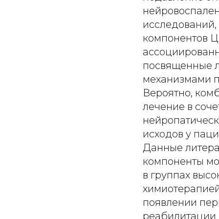
нейровоспален
исследований,
компонентов Ц
ассоциированн
посвященные л
механизмами п
Вероятно, ком
лечение в соч
нейропатическ
исходов у пац
Данные литерат
компоненты мо
в группах выс
химиотерапией
появлении перв
реабилитации 