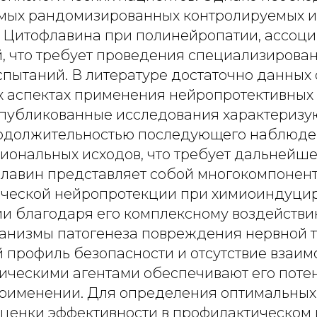
ямых рандомизированных контролируемых 
 Цитофлавина при полинейропатии, ассоци
, что требует проведения специализирова
спытаний. В литературе достаточно данных 
 аспектах применения нейропротективных 
опубликованные исследования характеризу
одолжительностью последующего наблюде
иональных исходов, что требует дальнейше
лавин представляет собой многокомпонен
ической нейропротекции при химиоиндуци
и благодаря его комплексному воздействи
анизмы патогенеза повреждения нервной т
 профиль безопасности и отсутствие взаим
ическими агентами обеспечивают его поте
рименении. Для определения оптимальных
оценки эффективности в профилактическом 