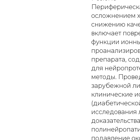
Периферическа
осложнением х
снижению каче
включает повр
функции ионны
проанализиров
препарата, со
для нейропрот
методы. Прове
зарубежной ли
клинические и
(диабетическо
исследования 
доказательств
полинейропати
подавление ок