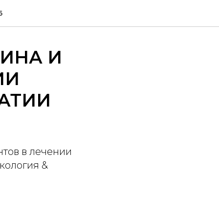
6
ИНА И
ИИ
АТИИ
нтов в лечении
кология &