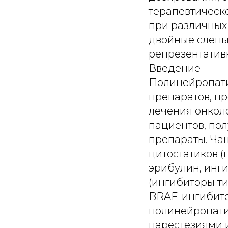
терапевтическ
при различных
двойные слепы
репрезентатив
Введение
Полинейропатия, ассоциированная с применением противоопухолевых препаратов, представляет собой одно из токсических осложнений лечения онкологических заболеваний, которое развивается у 30–40% пациентов, получающих нейротоксичные химиотерапевтические препараты. Чаще всего данное осложнение обусловлено приемом цитостатиков (производные платины, таксаны, винкаалкалоиды, эрибулин, ингибиторы топоизомеразы), таргетных препаратов (ингибиторы тирозинкиназ, ингибиторы EGFR, ингибиторы ангиогенеза, BRAF-ингибиторы) и др. Эти соединения вызывают хроническую полинейропатию, характеризующуюся чувствительными нарушениями, парестезиями и часто инвалидизирующей нейропатической болью. По данным последних исследований, проявления полинейропатии могут сохраняться в течение нескольких месяцев или даже лет после завершения химиотерапии [1–3]. Изменение метода лечения рака из-за развивающейся полинейропатии требуется 10–65% пациентов; примерно у 1/3 больных химиотерапию необходимо прекратить [4]. У большинства пациентов полинейропатия, ассоциированная с химиотерапией, развивается в течение первых трех-четырех циклов лечения, при этом симптомы постепенно прогрессируют, а после завершения лечения состояние стабилизируется. У 25% больных симптомы могут сохраняться в течение нескольких лет после прекращения курса лечения. Как правило, у пациентов наблюдаются симметричная потеря чувствительности, выраженные сенсорные симптомы в области крестца, болевые приступы и ухудшение координации движений. Особо следует выделить полинейропатию, связанную с применением препаратов платины, поскольку оксалиплатин может вызывать характерные острые преходящие дизестезии, появляющиеся на холоде, уже после первых инфузий, в то время как нейротоксичность как оксалиплатина, так и цисплатина обычно усиливается в течение нескольких месяцев после окончания химиотерапии (так называемый феномен подъема). Затем состояние пациента постепенно улучшается, но в отдельных случаях сохраняется хронический болевой синдром с дизестезией, гипералгезией, тактильной и термической аллодинией и спонтанной болью. При применении паклитаксел