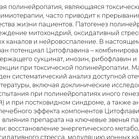
я полинейропатия, являющаяся токсичес
имиотерапии, часто приводит к прерывани
ства жизни пациентов. Патогенез полиней
еждение митохондрий, оксидативный стрес
х каналов и нейровоспаление. В настояще
ан потенциал Цитофлавина – комбинирова
держащего сукцинат, инозин, рибофлавин и 
екции при токсической полинейропатии. М
ден систематический анализ доступной оте
тературы, включая доклинические исследо
спытания при полинейропатиях иного гене
й) и при постковидном синдроме, а также 
лечебного эффекта компонентов Цитофлав
а влияния препарата на ключевые звенья па
и: восстановление энергетического метабо
сидативного стресса, модуляцию ионных ка