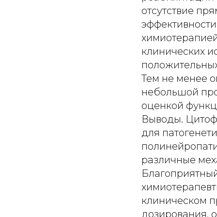
отсутствие пр
эффективности
химиотерапией
клинических и
положительных
Тем не менее 
небольшой пр
оценкой функц
Выводы. Цитоф
для патогенет
полинейропати
различные мех
Благоприятный
химиотерапевт
клиническом п
дозирования, 