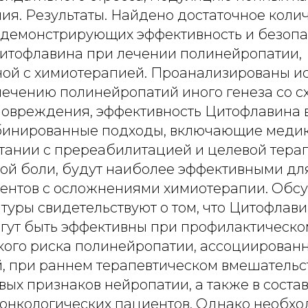
ия. Результаты. Найдено достаточное коли
 демонстрирующих эффективность и безопа
итофлавина при лечении полинейропатии,
ой с химиотерапией. Проанализированы и
ечению полинейропатий иного генеза со 
овреждения, эффективность Цитофлавина в
бинированные подходы, включающие меди
етании с пререабилитацией и целевой тера
ой боли, будут наиболее эффективными дл
иентов с осложнениями химиотерапии. Обс
уры свидетельствуют о том, что Цитофлави
гут быть эффективны при профилактическ
окого риска полинейропатии, ассоциированн
, при раннем терапевтическом вмешательс
ых признаков нейропатии, а также в соста
онкологических пациентов. Однако необхо