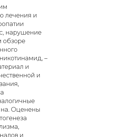
ким
ю лечения и
ропатии
с, нарушение
м обзоре
нного
никотинамид, –
атериал и
чественной и
вания,
за
аналогичные
ина. Оценены
тогенеза
лизма,
налов и