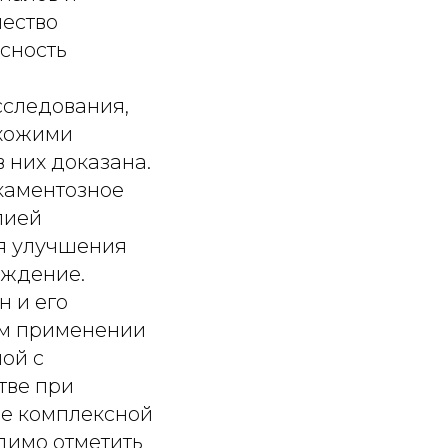
чество
сность
сследования,
схожими
 них доказана.
каментозное
пией
я улучшения
уждение.
н и его
ом применении
ой с
тве при
ве комплексной
димо отметить