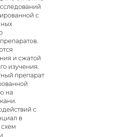
исследований
ированной с
нных
о
препаратов.
ются
ния и сжатой
го изучения.
тный препарат
рованной
ю на
кани.
одействий с
нциал в
 схем
и