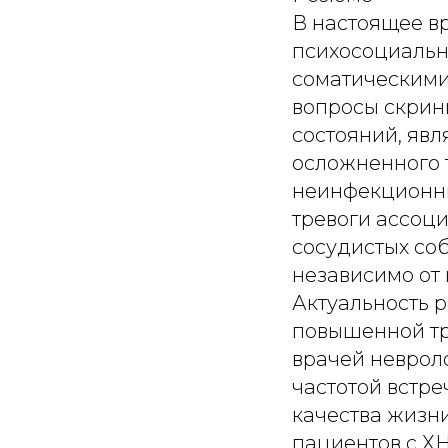
В настоящее в
психосоциальн
соматическими
вопросы скрин
состояний, яв
осложненного 
неинфекционны
тревоги ассоц
сосудистых соб
независимо от
Актуальность 
повышенной тр
врачей невроло
частотой встр
качества жизн
пациентов с Х