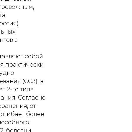
отревожным,
та
оссия)
льных
нтов с
опроснику ГТР-7) возможно назначение фармакотерапии в сочетании с немедикаментозными методами (табл. 4) [18–25]. Возможные варианты фармакотерапии включают применение следующих препаратов: 1. Антидепрессанты. В качестве препаратов первой линии рекомендуется назначать селективные ингибиторы обратного захвата серотонина либо селективные ингибиторы обратного захвата серотонина и норадреналина с целью снижения интенсивности тревоги и стабилизации настроения. Рекомендованная длительность терапии составляет 6–12 месяцев. Данный вариант лечения следует выбирать индивидуально с учетом психотропного и соматотропного действия препаратов, возможных побочных эффектов. Не рекомендуется назначать селективные ингибиторы обратного захвата серотонина и норадреналина пациентам с гипертонической болезнью. Монотерапия антидепрессантами начинается с минимальных доз, которые постепенно титруются до терапевтических. Анксиолитический эффект развивается индивидуально в течение 2–8 недель. Однако следует отметить, что применение антидепрессантов у пациентов с ХНИЗ, особенно с ССЗ, связано с повышенным риском осложнений, в том числе вызванных межлекарственными взаимодействиями [3]. 2. Дневные анксиолитики. Ранее нами были опубликованы алгоритмы ведения пациентов с тревожными расстройствами в амбулаторной практике для врачей-интернистов, где указаны основные представители данного класса [18]. Однако за время, прошедшее с момента публикации, на российском фармацевтическом рынке появился новый отечественный противотревожный препарат с уникальным механизмом действия – маритупирдин (Авиандр®, ООО «Авинейро», ГК «ХимРар», Россия), который может быть рассмотрен в качестве препарата выбора для купирования тревоги у амбулаторных пациентов с ХНИЗ. Маритупирдин (Авиандр®, ООО «Авинейро», ГК «ХимРар», Россия) характеризуется быстрым противотревожным, вегетостабилизирующим и прокогнитивным действием. Механизм действия маритупирдина связан с блокадой сер