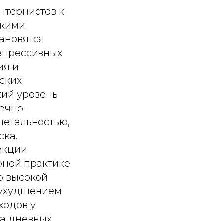
нтернистов к
скими
ановятся
епрессивных
ия и
ских
кий уровень
ечно-
летальностью,
ска.
екции
рной практике
о высокой
е ухудшением
ходов у
са дневных