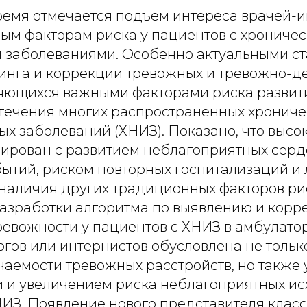
ремя отмечается подъем интереса врачей-и
ым факторам риска у пациентов с хрониче
 заболеваниями. Особенно актуальными ст
инга и коррекции тревожных и тревожно-д
ляющихся важными факторами риска развит
течения многих распространенных хрониче
х заболеваний (ХНИЗ). Показано, что высо
иирован с развитием неблагоприятных серд
ытий, риском повторных госпитализаций и 
 наличия других традиционных факторов ри
разработки алгоритма по выявлению и корр
евожности у пациентов с ХНИЗ в амбулато
гов или интернистов обусловлена не тольк
ечаемости тревожных расстройств, но такж
и и увеличением риска неблагоприятных ис
НИЗ. Появление нового представителя клас