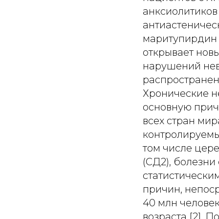
анксиолитиков
антиастеничес
маритупирдин 
открывает нов
нарушений нев
распростране
Хронические неинфекционные заболевания (ХНИЗ) представляют собой основную причину инвалидизации и смертности населения практически всех стран мира [1]. В группу самых распространенных и трудно контролируемых ХНИЗ входят сердечно-сосудистые заболевания (ССЗ), в том числе цереброваскулярная патология, сахарный диабет 2-го типа (СД2), болезни органов дыхания и онкологические заболевания. Согласно статистическим данным Всемирной организации здравоохранения, от причин, непосредственно связанных с ХНИЗ, каждый год погибает более 40 млн человек, из них около 40% составляют лица трудоспособного возраста [2]. Показано, что основные группы ХНИЗ (ССЗ, СД2, болезни органов дыхания, онкологические заболевания) имеют общие факторы риска, при этом большинство этих факторов могут быть управляемы. Таким образом, ранний скрининг подобных факторов и их дальнейшая модификация являются актуальным направлением борьбы с тяжелейшими последствиями ХНИЗ, включая экономические и социальные. Факторы риска хронических неинфекционных заболеваний Традиционное деление всех известных факторов риска ХНИЗ на модифицируемые и немодифицируемые подразумевает возможность проведения профилактических мероприятий. Основной акцент делается именно на изменяемых факторах риска, поскольку при их своевременном или раннем выявлении есть вероятность положительных изменений как в состоянии пациента, так и в его прогнозе. К главным модифицируемым факторам относят курение, злоупотребление алкоголем, избыточное потребление поваренной соли и нерациональное питание в целом, гиподинамию, артериальную гипертензию, избыточную массу тела или ожирение, повышенный уровень глюкозы и липидов в сыворотке крови, а также психосоциальные факторы [2]. Нельзя также недооценивать вклад главных неизменяемых факторов, таких как пол, возраст и генетические особенности индивидуума. Следует помнить, что разнообразные сочетания факторов риска, их взаимное потенцирующее влияние друг на друга производят эффект резонанса и ускоряют развитие неблагоприятных последствий. Именно поэтому так важен комплексный подход к скринин