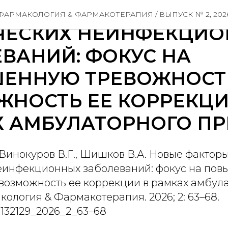
 ФАКТОРЫ РИСКА
ФАРМАКОЛОГИЯ & ФАРМАКОТЕРАПИЯ / ВЫПУСК № 2, 202
ЧЕСКИХ НЕИНФЕКЦИ
ВАНИЙ: ФОКУС НА
ЕННУЮ ТРЕВОЖНОСТ
НОСТЬ ЕЕ КОРРЕКЦИ
Х АМБУЛАТОРНОГО П
Винокуров В.Г., Шишков В.А. Новые фактор
еинфекционных заболеваний: фокус на по
 возможность ее коррекции в рамках амбул
ология & Фармакотерапия. 2026; 2: 63–68.
7132129_2026_2_63–68